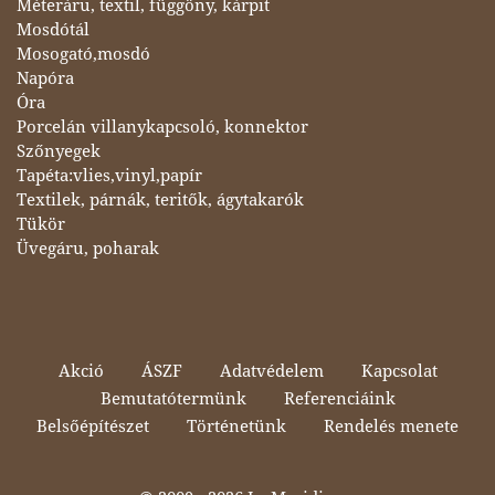
Méteráru, textil, függöny, kárpit
Mosdótál
Mosogató,mosdó
Napóra
Óra
Porcelán villanykapcsoló, konnektor
Szőnyegek
Tapéta:vlies,vinyl,papír
Textilek, párnák, teritők, ágytakarók
Tükör
Üvegáru, poharak
Akció
ÁSZF
Adatvédelem
Kapcsolat
Bemutatótermünk
Referenciáink
Belsőépítészet
Történetünk
Rendelés menete