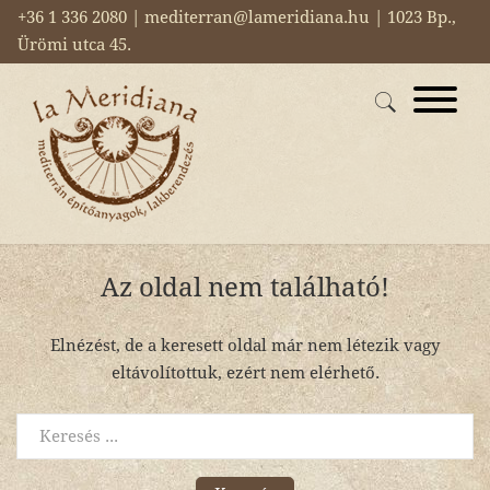
+36 1 336 2080 | mediterran@lameridiana.hu | 1023 Bp.,
Ürömi utca 45.
Az oldal nem található!
Elnézést, de a keresett oldal már nem létezik vagy
eltávolítottuk, ezért nem elérhető.