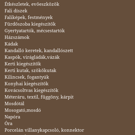
Étkészletek, evőeszközök
Fali díszek
Faliképek, festmények
Fürdőszoba kiegészítők
Gyertyatartók, mécsestartók
Házszámok
Kádak
Kandalló keretek, kandallószett
Kaspók, virágládák,vázák
Kerti kiegészítők
Kerti kutak, szökőkutak
Kilincsek, fogantyúk
Konyhai kiegészítők
Kovácsoltvas kiegészítők
Méteráru, textil, függöny, kárpit
Mosdótál
Mosogató,mosdó
Napóra
Óra
Porcelán villanykapcsoló, konnektor