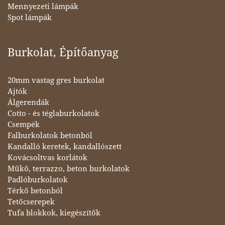
Mennyezeti lámpák
Spot lámpák
Burkolat, Építőanyag
20mm vastag gres burkolat
Ajtók
Álgerendák
Cotto - és téglaburkolatok
Csempék
Falburkolatok betonból
Kandalló keretek, kandallószett
Kovácsoltvas korlátok
Műkő, terrazzo, beton burkolatok
Padlóburkolatok
Térkő betonból
Tetőcserepek
Tufa blokkok, kiegészítők