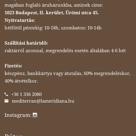
magában foglaló áruházunkba, aminek címe:
1023 Budapest, II. kerület, Ürömi utca 45.
Nyitvatartás:
hétfőtől péntekig: 10-18h, szombaton: 10-14h
Szállítási határidő:
raktárról azonnal, megrendelés esetén általában 4-6 hét
Fizetés:
készpénz, bankkártya vagy átutalás, 60% megrendeléskor,
40% átvételkor.
+36 1 336 2080
mediterran@lameridiana.hu
Instagram: