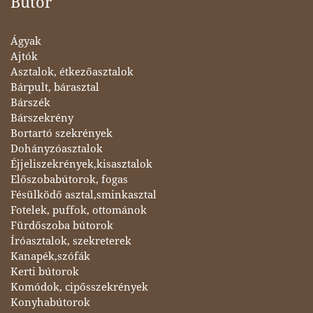
Bútor
Ágyak
Ajtók
Asztalok, étkezőasztalok
Bárpult, bárasztal
Bárszék
Bárszekrény
Bortartó szekrények
Dohányzóasztalok
Éjjeliszekrények,kisasztalok
Előszobabútorok, fogas
Fésülködő asztal,sminkasztal
Fotelek, puffok, ottománok
Fürdőszoba bútorok
Íróasztalok, szekreterek
Kanapék,szófák
Kerti bútorok
Komódok, cipősszekrények
Konyhabútorok