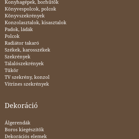
Konyhagépek, borhűtők
Könyvespolcok, polcok
Könyvszekrények
Konzolasztalok, kisasztalok
Padok, ládák
Polcok
Radiátor takaró
Székek, karosszékek
Szekrények
Tálalószekrények
Tükör
TV szekrény, konzol
Vitrines szekrények
Dekoráció
Álgerendák
Boros kiegészítők
Dekorációs elemek