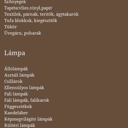
Szőnyegek
Tapéta:vlies,vinyl,papír
Textilek, párnák, teritők, ágytakarók
Tufa blokkok, kiegészítők
Tükör
Üvegáru, poharak
Lámpa
Állólámpák
Asztali lámpák
Csillárok
Ellensúlyos lámpák
Fali lámpák
Fali lámpák, falikarok
Függesztékek
Kandeláber
Képmegvilágító lámpák
Kültéri lámpák