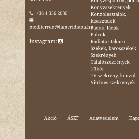
Könyvespolcok, polc
Könyvszekrények
+36 1 336 2080
Konzolasztalok,
kisasztalok
mediterran@lameridiana.hu
Padok, ládák
Polcok
Instagram:
Radiátor takaró
Székek, karosszékek
Szekrények
Tálalószekrények
Tükör
TV szekrény, konzol
Vitrines szekrények
Akció
ÁSZF
Adatvédelem
Kapc