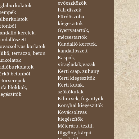
evőeszközök
églaburkolatok
Fali díszek
sempék
Fürdőszoba
alburkolatok
kiegészítők
etonból
Gyertyatartók,
andalló keretek,
mécsestartók
andallószett
Kandalló keretek,
ovácsoltvas korlátok
kandallószett
űkő, terrazzo, beton
Kaspók,
urkolatok
virágládák,vázák
adlóburkolatok
Kerti csap, zuhany
érkő betonból
Kerti kiegészítők
etőcserepek
Kerti kutak,
ufa blokkok,
szökőkutak
iegészítők
Kilincsek, fogantyúk
Konyhai kiegészítők
Kovácsoltvas
kiegészítők
Méteráru, textil,
függöny, kárpit