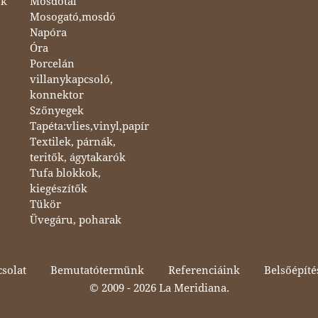
ok
Mosdótál
Mosogató,mosdó
Napóra
Óra
Porcelán
villanykapcsoló,
konnektor
Szőnyegek
Tapéta:vlies,vinyl,papír
Textilek, párnák,
teritők, ágytakarók
Tufa blokkok,
kiegészítők
Tükör
Üvegáru, poharak
solat
Bemutatótermünk
Referenciáink
Belsőépíté
© 2009 -
2026 La Meridiana.