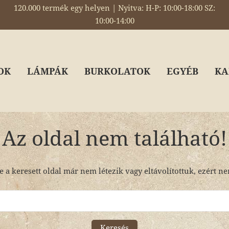
120.000 termék egy helyen | Nyitva: H-P: 10:00-18:00 SZ:
10:00-14:00
OK
LÁMPÁK
BURKOLATOK
EGYÉB
KA
Az oldal nem található!
e a keresett oldal már nem létezik vagy eltávolítottuk, ezért n
Keresés