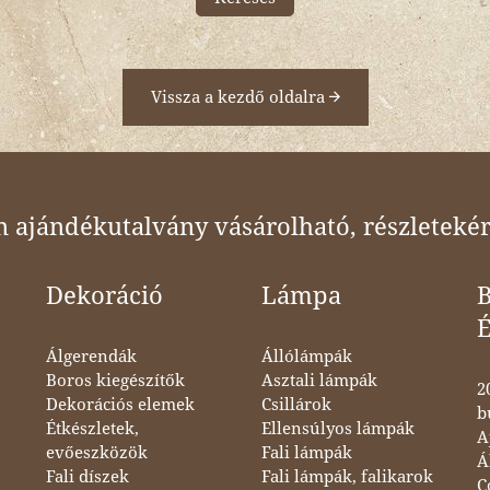
Vissza a kezdő oldalra
ajándékutalvány vásárolható, részletekér
Dekoráció
Lámpa
B
Álgerendák
Állólámpák
Boros kiegészítők
Asztali lámpák
2
Dekorációs elemek
Csillárok
b
Étkészletek,
Ellensúlyos lámpák
A
evőeszközök
Fali lámpák
Á
Fali díszek
Fali lámpák, falikarok
C