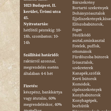
Bárszekrény
1023 Budapest, II.
Bortartó szekrények
kerület, Ürömi utca
Dohányzóasztalok
45.
Éjjeliszekrények,kisa
Nyitvatartás:
Előszobabútorok,
fogas
hétfőtől péntekig: 10-
Fésülködő
18h, szombaton: 10-
asztal,sminkasztal
14h
Fotelek, puffok,
ottománok
Szállítási határidő:
Fürdőszoba bútorok
raktárról azonnal,
Íróasztalok,
megrendelés esetén
szekreterek
Kanapék,szófák
általában 4-6 hét
Kerti bútorok
Komódok,
Fizetés:
cipősszekrények
készpénz, bankkártya
Konyhabútorok
vagy átutalás, 60%
Konyhagépek,
megrendeléskor, 40%
borhűtők
átvételkor.