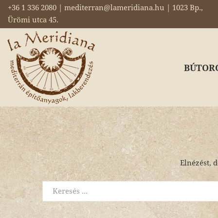
+36 1 336 2080 | mediterran@lameridiana.hu | 1023 Bp.,
Ürömi utca 45.
BÚTOR
Elnézést, d