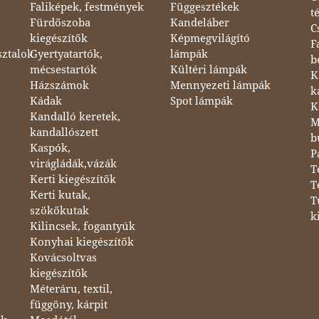
Faliképek, festmények
Függesztékek
t
Fürdőszoba
Kandeláber
C
kiegészítők
Képmegvilágító
F
sztalok
Gyertyatartók,
lámpák
b
mécsestartók
Kültéri lámpák
K
Házszámok
Mennyezeti lámpák
k
Kádak
Spot lámpák
K
Kandalló keretek,
M
kandallószett
b
Kaspók,
P
virágládák,vázák
T
Kerti kiegészítők
T
Kerti kutak,
T
szökőkutak
k
Kilincsek, fogantyúk
Konyhai kiegészítők
Kovácsoltvas
kiegészítők
Méteráru, textil,
függöny, kárpit