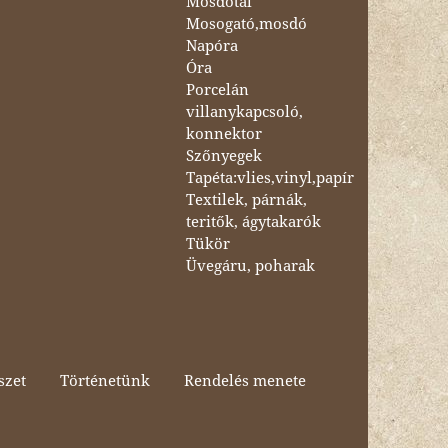
Mosdótál
Mosogató,mosdó
Napóra
Óra
Porcelán
villanykapcsoló,
konnektor
Szőnyegek
Tapéta:vlies,vinyl,papír
Textilek, párnák,
teritők, ágytakarók
Tükör
Üvegáru, poharak
szet
Történetünk
Rendelés menete