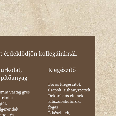
t érdeklődjön kollégáinknál.
urkolat,
Kiegészítő
Építőanyag
Boros kiegészítők
Csapok, zuhanyszettek
0mm vastag gres
Dekorációs elemek
urkolat
Előszobabútorok,
jtók
fogas
lgerendák
Étkészletek,
otto - és