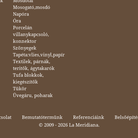
ok
Mosdótál
Mosogató,mosdó
Napóra
Óra
Porcelán
villanykapcsoló,
konnektor
Szőnyegek
Tapéta:vlies,vinyl,papír
Textilek, párnák,
teritők, ágytakarók
Tufa blokkok,
kiegészítők
Tükör
Üvegáru, poharak
solat
Bemutatótermünk
Referenciáink
Belsőépíté
© 2009 -
2026 La Meridiana.