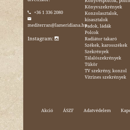
Könyvespolcok, polc
Könyvszekrények
+36 1 336 2080
Konzolasztalok,
kisasztalok
mediterran@lameridiana.hu
Padok, ládák
Polcok
Instagram:
Radiátor takaró
Székek, karosszékek
Szekrények
Tálalószekrények
Tükör
TV szekrény, konzol
Vitrines szekrények
Akció
ÁSZF
Adatvédelem
Kapc