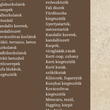
evőeszközök
églaburkolatok
Fali díszek
sempék
Fürdőszoba
alburkolatok
kiegészítők
etonból
Gyertyatartók,
andalló keretek,
mécsestartók
andallószett
Kandalló keretek,
ovácsoltvas korlátok
kandallószett
űkő, terrazzo, beton
Kaspók,
urkolatok
virágládák,vázák
adlóburkolatok
Kerti csap, zuhany
érkő betonból
Kerti kiegészítők
etőcserepek
Kerti kutak,
ufa blokkok,
szökőkutak
iegészítők
Kilincsek, fogantyúk
Konyhai kiegészítők
Kovácsoltvas
kiegészítők
Méteráru, textil,
függöny, kárpit