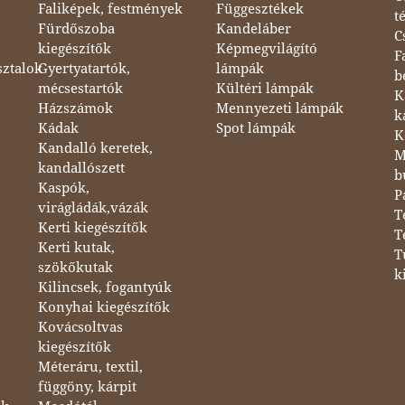
Faliképek, festmények
Függesztékek
t
Fürdőszoba
Kandeláber
C
kiegészítők
Képmegvilágító
F
sztalok
Gyertyatartók,
lámpák
b
mécsestartók
Kültéri lámpák
K
Házszámok
Mennyezeti lámpák
k
Kádak
Spot lámpák
K
Kandalló keretek,
M
kandallószett
b
Kaspók,
P
virágládák,vázák
T
Kerti kiegészítők
T
Kerti kutak,
T
szökőkutak
k
Kilincsek, fogantyúk
Konyhai kiegészítők
Kovácsoltvas
kiegészítők
Méteráru, textil,
függöny, kárpit