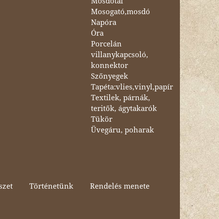
Mosdótál
Mosogató,mosdó
Napóra
Óra
Porcelán
villanykapcsoló,
konnektor
Szőnyegek
Tapéta:vlies,vinyl,papír
Textilek, párnák,
teritők, ágytakarók
Tükör
Üvegáru, poharak
szet
Történetünk
Rendelés menete