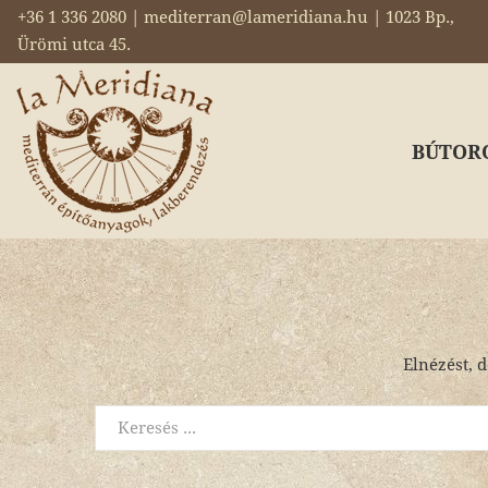
+36 1 336 2080 | mediterran@lameridiana.hu | 1023 Bp.,
Ürömi utca 45.
BÚTOR
Elnézést, d