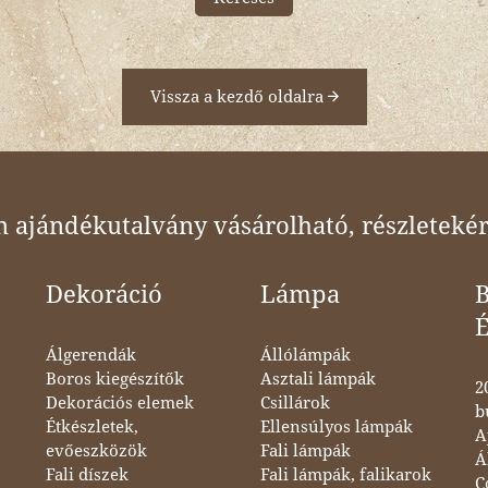
Vissza a kezdő oldalra
ajándékutalvány vásárolható, részletekér
Dekoráció
Lámpa
B
Álgerendák
Állólámpák
Boros kiegészítők
Asztali lámpák
2
Dekorációs elemek
Csillárok
b
Étkészletek,
Ellensúlyos lámpák
A
evőeszközök
Fali lámpák
Á
Fali díszek
Fali lámpák, falikarok
C