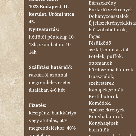
Bárszekrény
1023 Budapest, II.
Bortartó szekrények
kerület, Ürömi utca
Dohányzóasztalok
45.
Éjjeliszekrények,kisa
Nyitvatartás:
Előszobabútorok,
fogas
hétfőtől péntekig: 10-
Fésülködő
18h, szombaton: 10-
asztal,sminkasztal
14h
Fotelek, puffok,
ottománok
Szállítási határidő:
Fürdőszoba bútorok
raktárról azonnal,
Íróasztalok,
megrendelés esetén
szekreterek
Kanapék,szófák
általában 4-6 hét
Kerti bútorok
Komódok,
Fizetés:
cipősszekrények
készpénz, bankkártya
Konyhabútorok
vagy átutalás, 60%
Konyhagépek,
megrendeléskor, 40%
borhűtők
átvételkor.