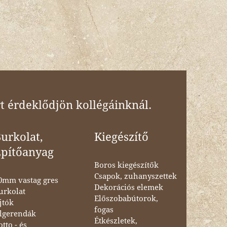
t érdeklődjön kollégáinknál.
urkolat,
Kiegészítő
Építőanyag
Boros kiegészítők
Csapok, zuhanyszettek
0mm vastag gres
Dekorációs elemek
urkolat
Előszobabútorok,
jtók
fogas
lgerendák
Étkészletek,
otto - és