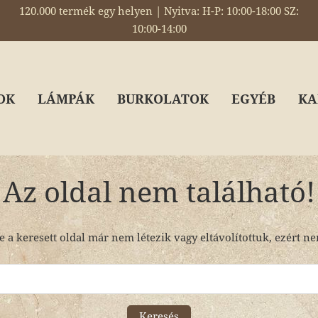
120.000 termék egy helyen | Nyitva: H-P: 10:00-18:00 SZ:
10:00-14:00
OK
LÁMPÁK
BURKOLATOK
EGYÉB
KA
Az oldal nem található!
e a keresett oldal már nem létezik vagy eltávolítottuk, ezért n
Keresés