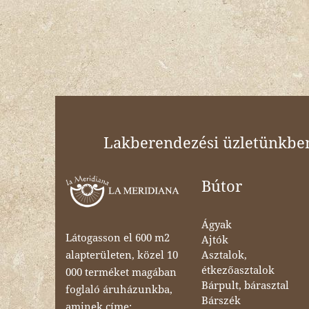
Lakberendezési üzletünkben 
Bútor
Ágyak
Látogasson el 600 m2
Ajtók
Asztalok,
alapterületen, közel 10
étkezőasztalok
000 terméket magában
Bárpult, bárasztal
foglaló áruházunkba,
Bárszék
aminek címe: