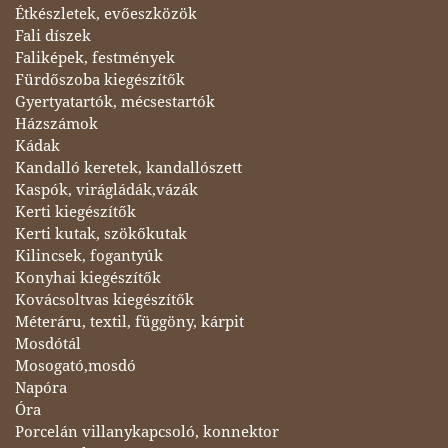
Étkészletek, evőeszközök
Fali díszek
Faliképek, festmények
Fürdőszoba kiegészítők
Gyertyatartók, mécsestartók
Házszámok
Kádak
Kandalló keretek, kandallószett
Kaspók, virágládák,vázák
Kerti kiegészítők
Kerti kutak, szökőkutak
Kilincsek, fogantyúk
Konyhai kiegészítők
Kovácsoltvas kiegészítők
Méteráru, textil, függöny, kárpit
Mosdótál
Mosogató,mosdó
Napóra
Óra
Porcelán villanykapcsoló, konnektor