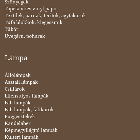
Szőnyegek
Tapéta:vlies,vinyl,papír
Textilek, párnák, teritők, ágytakarók
Tufa blokkok, kiegészítők
Tükör
Üvegáru, poharak
Lámpa
Állólámpák
Asztali lámpák
Csillárok
Ellensúlyos lámpák
Fali lámpák
Fali lámpák, falikarok
Függesztékek
Kandeláber
Képmegvilágító lámpák
Kültéri lámpák