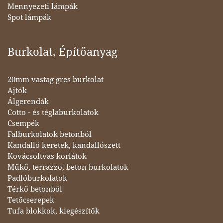
Mennyezeti lámpák
Spot lámpák
Burkolat, Építőanyag
20mm vastag gres burkolat
Ajtók
Álgerendák
Cotto - és téglaburkolatok
Csempék
Falburkolatok betonból
Kandalló keretek, kandallószett
Kovácsoltvas korlátok
Műkő, terrazzo, beton burkolatok
Padlóburkolatok
Térkő betonból
Tetőcserepek
Tufa blokkok, kiegészítők