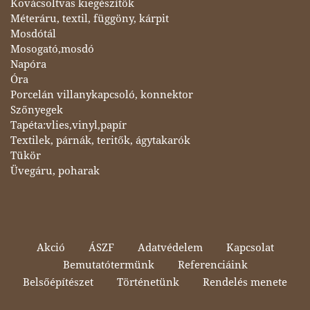
Kovácsoltvas kiegészítők
Méteráru, textil, függöny, kárpit
Mosdótál
Mosogató,mosdó
Napóra
Óra
Porcelán villanykapcsoló, konnektor
Szőnyegek
Tapéta:vlies,vinyl,papír
Textilek, párnák, teritők, ágytakarók
Tükör
Üvegáru, poharak
Akció
ÁSZF
Adatvédelem
Kapcsolat
Bemutatótermünk
Referenciáink
Belsőépítészet
Történetünk
Rendelés menete