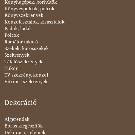
Konyhagépek, borhűtők
Könyvespolcok, polcok
Könyvszekrények
Konzolasztalok, kisasztalok
Padok, ládák
Polcok
Radiátor takaró
Székek, karosszékek
Szekrények
Tálalószekrények
Tükör
TV szekrény, konzol
Vitrines szekrények
Dekoráció
Álgerendák
Boros kiegészítők
Dekorációs elemek