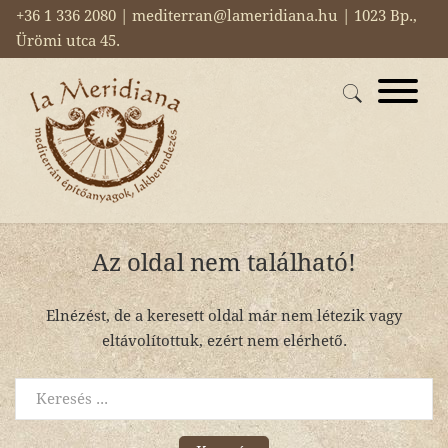
+36 1 336 2080 | mediterran@lameridiana.hu | 1023 Bp.,
Ürömi utca 45.
Az oldal nem található!
Elnézést, de a keresett oldal már nem létezik vagy
eltávolítottuk, ezért nem elérhető.