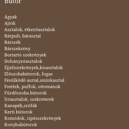
Bútor
Ágyak
Ajtók
Asztalok, étkezőasztalok
Bárpult, bárasztal
Bárszék
Bárszekrény
Bortartó szekrények
Dohányzóasztalok
Éjjeliszekrények,kisasztalok
Előszobabútorok, fogas
Fésülködő asztal,sminkasztal
Fotelek, puffok, ottománok
Fürdőszoba bútorok
Íróasztalok, szekreterek
Kanapék,szófák
Kerti bútorok
Komódok, cipősszekrények
Konyhabútorok