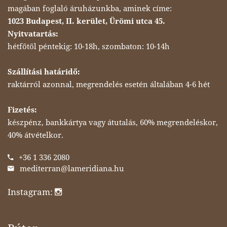
magában foglaló áruházunkba, aminek címe:
1023 Budapest, II. kerület, Ürömi utca 45.
Nyitvatartás:
hétfőtől péntekig: 10-18h, szombaton: 10-14h
Szállítási határidő:
raktárról azonnal, megrendelés esetén általában 4-6 hét
Fizetés:
készpénz, bankkártya vagy átutalás, 60% megrendeléskor,
40% átvételkor.
+36 1 336 2080
mediterran@lameridiana.hu
Instagram: