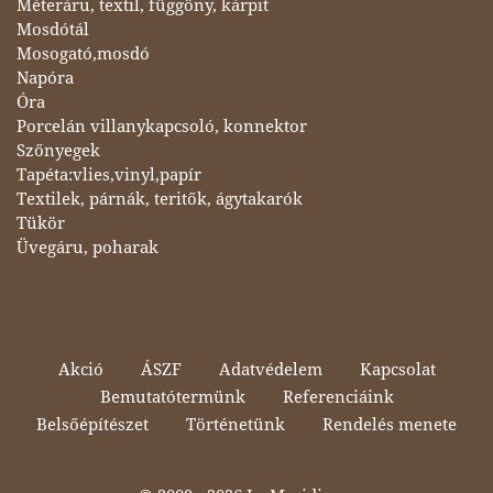
Méteráru, textil, függöny, kárpit
Mosdótál
Mosogató,mosdó
Napóra
Óra
Porcelán villanykapcsoló, konnektor
Szőnyegek
Tapéta:vlies,vinyl,papír
Textilek, párnák, teritők, ágytakarók
Tükör
Üvegáru, poharak
Akció
ÁSZF
Adatvédelem
Kapcsolat
Bemutatótermünk
Referenciáink
Belsőépítészet
Történetünk
Rendelés menete