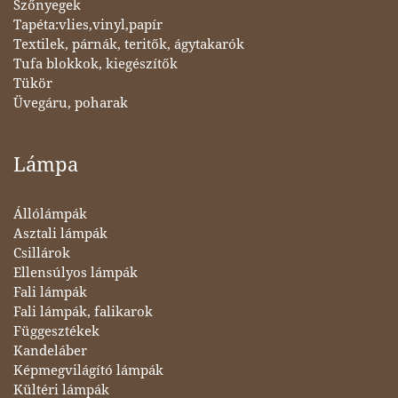
Szőnyegek
Tapéta:vlies,vinyl,papír
Textilek, párnák, teritők, ágytakarók
Tufa blokkok, kiegészítők
Tükör
Üvegáru, poharak
Lámpa
Állólámpák
Asztali lámpák
Csillárok
Ellensúlyos lámpák
Fali lámpák
Fali lámpák, falikarok
Függesztékek
Kandeláber
Képmegvilágító lámpák
Kültéri lámpák