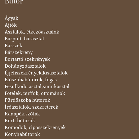
Bútor
Ágyak
Ajtók
Asztalok, étkezőasztalok
Bárpult, bárasztal
Bárszék
Bárszekrény
Bortartó szekrények
Dohányzóasztalok
Éjjeliszekrények,kisasztalok
Előszobabútorok, fogas
Fésülködő asztal,sminkasztal
Fotelek, puffok, ottománok
Fürdőszoba bútorok
Íróasztalok, szekreterek
Kanapék,szófák
Kerti bútorok
Komódok, cipősszekrények
Konyhabútorok