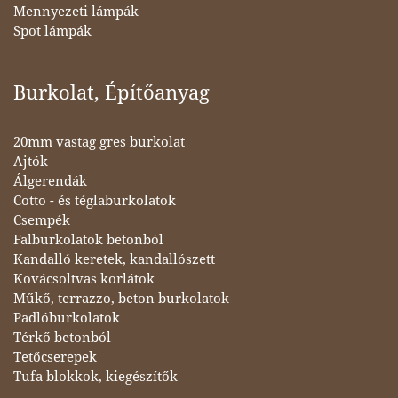
Mennyezeti lámpák
Spot lámpák
Burkolat, Építőanyag
20mm vastag gres burkolat
Ajtók
Álgerendák
Cotto - és téglaburkolatok
Csempék
Falburkolatok betonból
Kandalló keretek, kandallószett
Kovácsoltvas korlátok
Műkő, terrazzo, beton burkolatok
Padlóburkolatok
Térkő betonból
Tetőcserepek
Tufa blokkok, kiegészítők