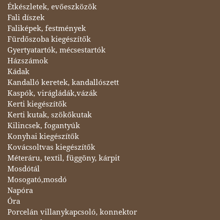
Étkészletek, evőeszközök
Fali díszek
Faliképek, festmények
Fürdőszoba kiegészítők
Gyertyatartók, mécsestartók
Házszámok
Kádak
Kandalló keretek, kandallószett
Kaspók, virágládák,vázák
Kerti kiegészítők
Kerti kutak, szökőkutak
Kilincsek, fogantyúk
Konyhai kiegészítők
Kovácsoltvas kiegészítők
Méteráru, textil, függöny, kárpit
Mosdótál
Mosogató,mosdó
Napóra
Óra
Porcelán villanykapcsoló, konnektor