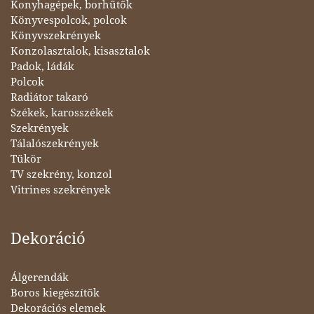
Konyhagépek, borhűtők
Könyvespolcok, polcok
Könyvszekrények
Konzolasztalok, kisasztalok
Padok, ládák
Polcok
Radiátor takaró
Székek, karosszékek
Szekrények
Tálalószekrények
Tükör
TV szekrény, konzol
Vitrines szekrények
Dekoráció
Álgerendák
Boros kiegészítők
Dekorációs elemek