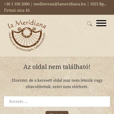
+36 1 336 2080 | mediterran@lameridiana.hu | 1023 Bp.,
Ürömi utca 45.
Az oldal nem található!
Elnézést, de a keresett oldal már nem létezik vagy
eltávolítottuk, ezért nem elérhető.