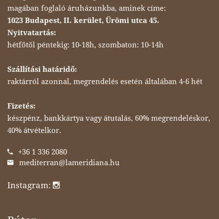
magában foglaló áruházunkba, aminek címe:
1023 Budapest, II. kerület, Ürömi utca 45.
Nyitvatartás:
hétfőtől péntekig: 10-18h, szombaton: 10-14h
Szállítási határidő:
raktárról azonnal, megrendelés esetén általában 4-6 hét
Fizetés:
készpénz, bankkártya vagy átutalás, 60% megrendeléskor,
40% átvételkor.
+36 1 336 2080
mediterran@lameridiana.hu
Instagram: