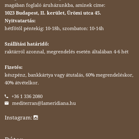
magában foglaló áruházunkba, aminek címe:
1023 Budapest, II. kerület, Ürömi utca 45.
Nyitvatartás:
hétfőtől péntekig: 10-18h, szombaton: 10-14h
Szállítási határidő:
raktárról azonnal, megrendelés esetén általában 4-6 hét
Fizetés:
készpénz, bankkártya vagy átutalás, 60% megrendeléskor,
40% átvételkor.
+36 1 336 2080
mediterran@lameridiana.hu
Instagram: