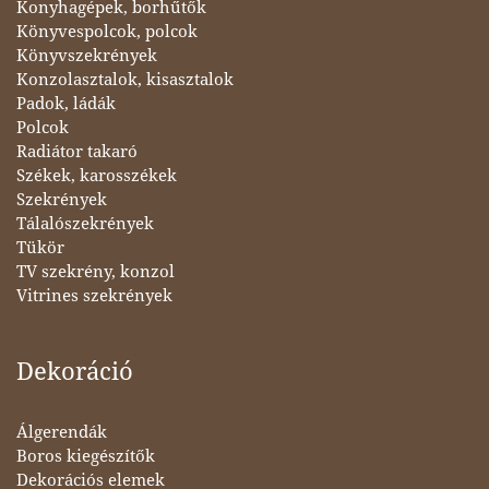
Konyhagépek, borhűtők
Könyvespolcok, polcok
Könyvszekrények
Konzolasztalok, kisasztalok
Padok, ládák
Polcok
Radiátor takaró
Székek, karosszékek
Szekrények
Tálalószekrények
Tükör
TV szekrény, konzol
Vitrines szekrények
Dekoráció
Álgerendák
Boros kiegészítők
Dekorációs elemek