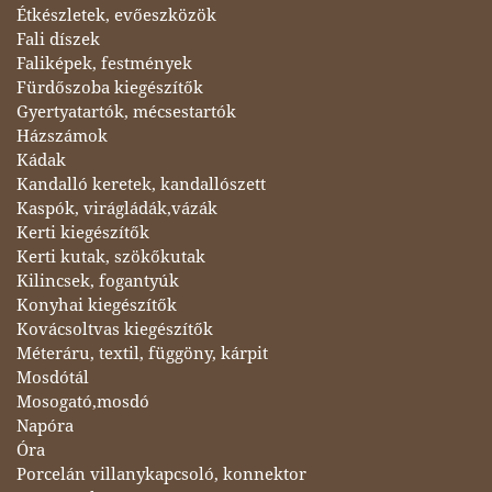
Étkészletek, evőeszközök
Fali díszek
Faliképek, festmények
Fürdőszoba kiegészítők
Gyertyatartók, mécsestartók
Házszámok
Kádak
Kandalló keretek, kandallószett
Kaspók, virágládák,vázák
Kerti kiegészítők
Kerti kutak, szökőkutak
Kilincsek, fogantyúk
Konyhai kiegészítők
Kovácsoltvas kiegészítők
Méteráru, textil, függöny, kárpit
Mosdótál
Mosogató,mosdó
Napóra
Óra
Porcelán villanykapcsoló, konnektor