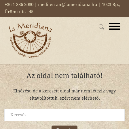
+36 1 336 2080 | mediterran@lameridiana.hu | 1023 Bp.,
Ürömi utca 45.
Az oldal nem található!
Elnézést, de a keresett oldal már nem létezik vagy
eltávolítottuk, ezért nem elérhető.