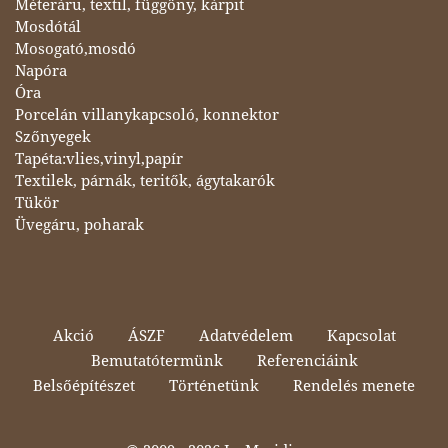
Méteráru, textil, függöny, kárpit
Mosdótál
Mosogató,mosdó
Napóra
Óra
Porcelán villanykapcsoló, konnektor
Szőnyegek
Tapéta:vlies,vinyl,papír
Textilek, párnák, teritők, ágytakarók
Tükör
Üvegáru, poharak
Akció
ÁSZF
Adatvédelem
Kapcsolat
Bemutatótermünk
Referenciáink
Belsőépítészet
Történetünk
Rendelés menete