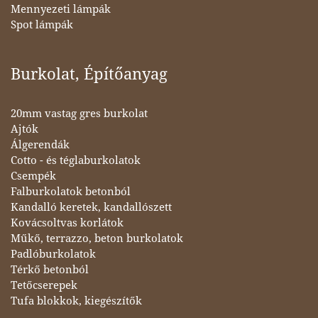
Mennyezeti lámpák
Spot lámpák
Burkolat, Építőanyag
20mm vastag gres burkolat
Ajtók
Álgerendák
Cotto - és téglaburkolatok
Csempék
Falburkolatok betonból
Kandalló keretek, kandallószett
Kovácsoltvas korlátok
Műkő, terrazzo, beton burkolatok
Padlóburkolatok
Térkő betonból
Tetőcserepek
Tufa blokkok, kiegészítők