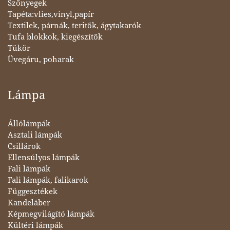
Szőnyegek
Tapéta:vlies,vinyl,papír
Textilek, párnák, teritők, ágytakarók
Tufa blokkok, kiegészítők
Tükör
Üvegáru, poharak
Lámpa
Állólámpák
Asztali lámpák
Csillárok
Ellensúlyos lámpák
Fali lámpák
Fali lámpák, falikarok
Függesztékek
Kandeláber
Képmegvilágító lámpák
Kültéri lámpák