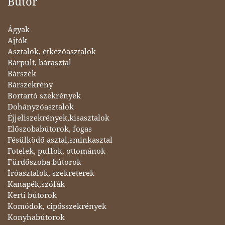
Bútor
Ágyak
Ajtók
Asztalok, étkezőasztalok
Bárpult, bárasztal
Bárszék
Bárszekrény
Bortartó szekrények
Dohányzóasztalok
Éjjeliszekrények,kisasztalok
Előszobabútorok, fogas
Fésülködő asztal,sminkasztal
Fotelek, puffok, ottománok
Fürdőszoba bútorok
Íróasztalok, szekreterek
Kanapék,szófák
Kerti bútorok
Komódok, cipősszekrények
Konyhabútorok