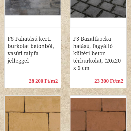
FS Fahatású kerti
FS Bazaltkocka
burkolat betonból,
hatású, fagyálló
vasúti talpfa
kültéri beton
jelleggel
térburkolat, (20x20
x 6 cm
28 200 Ft/m2
23 300 Ft/m2