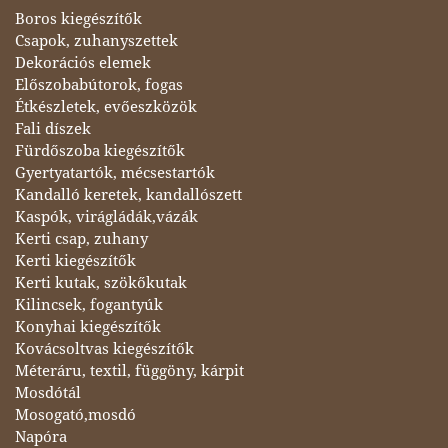
Boros kiegészítők
Csapok, zuhanyszettek
Dekorációs elemek
Előszobabútorok, fogas
Étkészletek, evőeszközök
Fali díszek
Fürdőszoba kiegészítők
Gyertyatartók, mécsestartók
Kandalló keretek, kandallószett
Kaspók, virágládák,vázák
Kerti csap, zuhany
Kerti kiegészítők
Kerti kutak, szökőkutak
Kilincsek, fogantyúk
Konyhai kiegészítők
Kovácsoltvas kiegészítők
Méteráru, textil, függöny, kárpit
Mosdótál
Mosogató,mosdó
Napóra