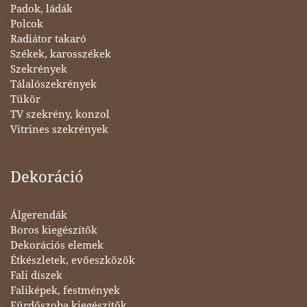
Padok, ládák
Polcok
Radiátor takaró
Székek, karosszékek
Szekrények
Tálalószekrények
Tükör
TV szekrény, konzol
Vitrines szekrények
Dekoráció
Álgerendák
Boros kiegészítők
Dekorációs elemek
Étkészletek, evőeszközök
Fali díszek
Faliképek, festmények
Fürdőszoba kiegészítők