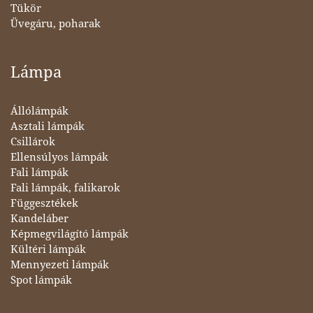
Tükör
Üvegáru, poharak
Lámpa
Állólámpák
Asztali lámpák
Csillárok
Ellensúlyos lámpák
Fali lámpák
Fali lámpák, falikarok
Függesztékek
Kandeláber
Képmegvilágító lámpák
Kültéri lámpák
Mennyezeti lámpák
Spot lámpák