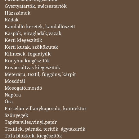
Gyertyatartók, mécsestartók
Házszámok
Kádak
Kandalló keretek, kandallószett
Kaspók, virágládák,vázák
Kerti kiegészítők
Kerti kutak, szökőkutak
Kilincsek, fogantyúk
Konyhai kiegészítők
Kovácsoltvas kiegészítők
Méteráru, textil, függöny, kárpit
Mosdótál
Mosogató,mosdó
Napóra
Óra
Porcelán villanykapcsoló, konnektor
Szőnyegek
Tapéta:vlies,vinyl,papír
Textilek, párnák, teritők, ágytakarók
Tufa blokkok, kiegészítők