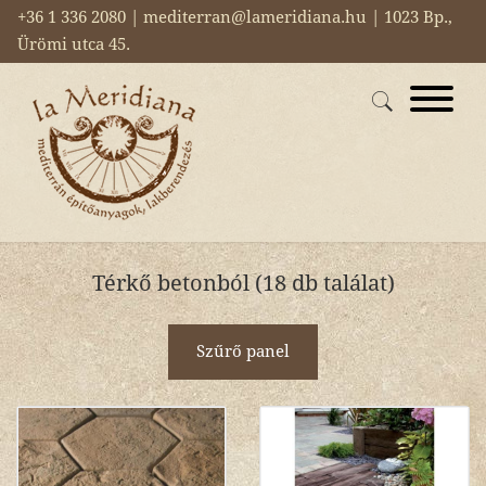
+36 1 336 2080 | mediterran@lameridiana.hu | 1023 Bp.,
Ürömi utca 45.
Térkő betonból (18 db találat)
Szűrő panel