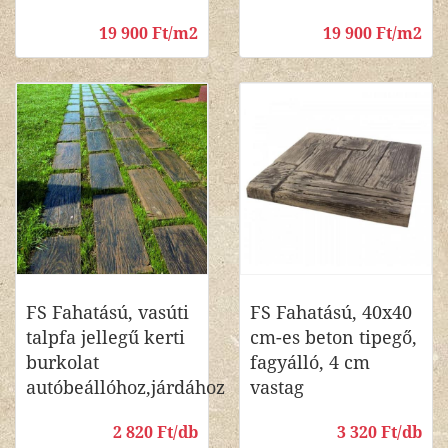
19 900 Ft/m2
19 900 Ft/m2
FS Fahatású, vasúti
FS Fahatású, 40x40
talpfa jellegű kerti
cm-es beton tipegő,
burkolat
fagyálló, 4 cm
autóbeállóhoz,járdához
vastag
2 820 Ft/db
3 320 Ft/db