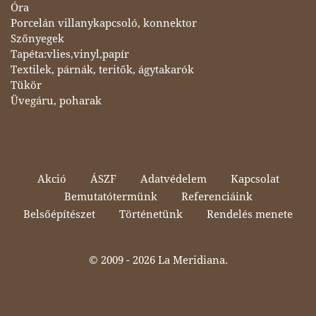
Óra
Porcelán villanykapcsoló, konnektor
Szőnyegek
Tapéta:vlies,vinyl,papír
Textilek, párnák, teritők, ágytakarók
Tükör
Üvegáru, poharak
Akció
ÁSZF
Adatvédelem
Kapcsolat
Bemutatótermünk
Referenciáink
Belsőépítészet
Történetünk
Rendelés menete
© 2009 -
2026 La Meridiana.