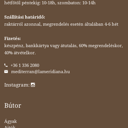
hétfőtől péntekig: 10-18h, szombaton: 10-14h
Szállítási határidő:
raktárról azonnal, megrendelés esetén általában 4-6 hét
Fizetés:
készpénz, bankkártya vagy átutalás, 60% megrendeléskor,
40% átvételkor.
+36 1 336 2080
mediterran@lameridiana.hu
Instagram:
Bútor
Ágyak
Ajtók