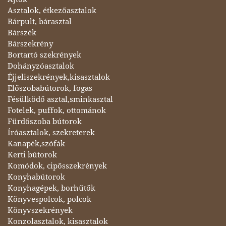
Asztalok, étkezőasztalok
Bárpult, bárasztal
Bárszék
Bárszekrény
Bortartó szekrények
Dohányzóasztalok
Éjjeliszekrények,kisasztalok
Előszobabútorok, fogas
Fésülködő asztal,sminkasztal
Fotelek, puffok, ottománok
Fürdőszoba bútorok
Íróasztalok, szekreterek
Kanapék,szófák
Kerti bútorok
Komódok, cipősszekrények
Konyhabútorok
Konyhagépek, borhűtők
Könyvespolcok, polcok
Könyvszekrények
Konzolasztalok, kisasztalok