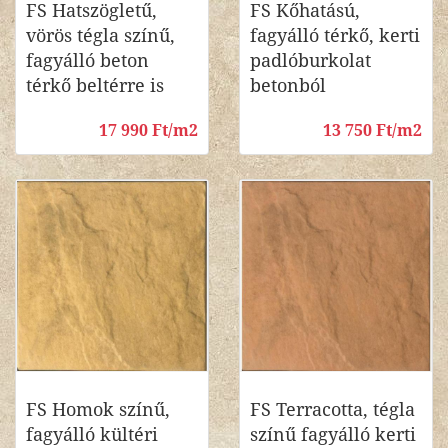
FS Hatszögletű,
FS Kőhatású,
vörös tégla színű,
fagyálló térkő, kerti
fagyálló beton
padlóburkolat
térkő beltérre is
betonból
17 990 Ft/m2
13 750 Ft/m2
FS Homok színű,
FS Terracotta, tégla
fagyálló kültéri
színű fagyálló kerti