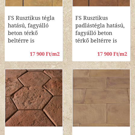
FS Rusztikus tégla
FS Rusztikus
hatású, fagyálló
padlástégla hatású,
beton térkő
fagyálló beton
beltérre is
térkő beltérre is
17 900 Ft/m2
17 900 Ft/m2