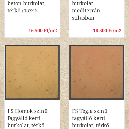
beton burkolat,
burkolat
térkő /45x45
mediterrán
stílusban
16 500 Ft/m2
16 500 Ft/m2
FS Homok színű
FS Tégla színű
fagyálló kerti
fagyálló kerti
burkolat, térkő
burkolat, térkő