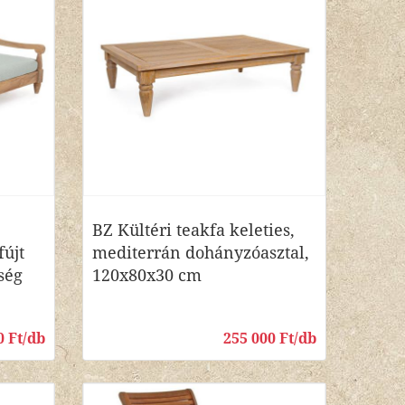
BZ Kültéri teakfa keleties,
újt
mediterrán dohányzóasztal,
ség
120x80x30 cm
0 Ft/db
255 000 Ft/db