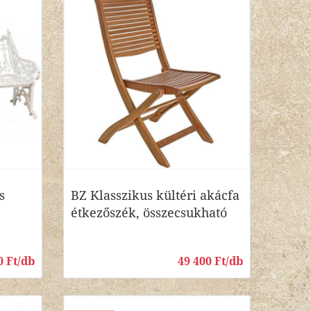
s
BZ Klasszikus kültéri akácfa
étkezőszék, összecsukható
0 Ft/db
49 400 Ft/db