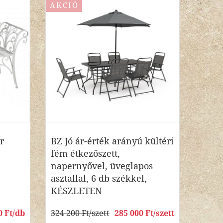
AKCIÓ
r
BZ Jó ár-érték arányú kültéri
fém étkezőszett,
napernyővel, üveglapos
asztallal, 6 db székkel,
KÉSZLETEN
0 Ft/db
324 200 Ft/szett
285 000 Ft/szett