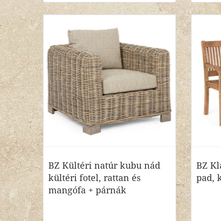
BZ Kültéri natúr kubu nád
BZ Kl
kültéri fotel, rattan és
pad, k
mangófa + párnák