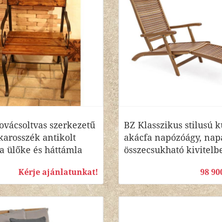
vácsoltvas szerkezetű
BZ Klasszikus stilusú k
 karosszék antikolt
akácfa napózóágy, nap
fa ülőke és háttámla
összecsukható kivitelb
Kérje ajánlatunkat!
98 90