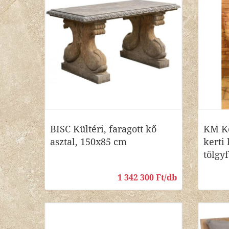
BISC Kültéri, faragott kő
KM Ko
asztal, 150x85 cm
kerti
tölgy
1 342 300 Ft/db