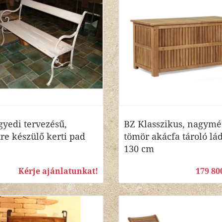
yedi tervezésű,
BZ Klasszikus, nagymé
re készülő kerti pad
tömör akácfa tároló lád
130 cm
Kérje ajánlatunkat!
179 80