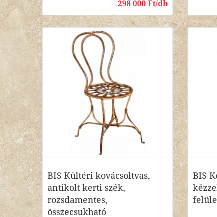
298 000 Ft/db
BIS Kültéri kovácsoltvas,
BIS K
antikolt kerti szék,
kézzel
rozsdamentes,
felüle
összecsukható