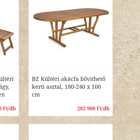
ültéri
BZ Kültéri akácfa bővithető
ágy,
kerti asztal, 180-240 x 100
en
cm
0 Ft/db
282 900 Ft/db