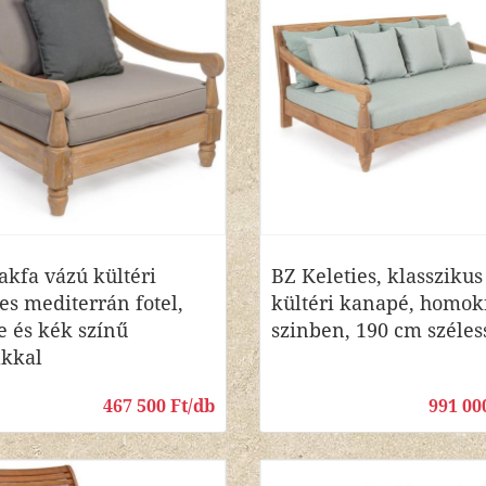
akfa vázú kültéri
BZ Keleties, klasszikus
ies mediterrán fotel,
kültéri kanapé, homokf
e és kék színű
szinben, 190 cm széles
kkal
467 500 Ft/db
991 00