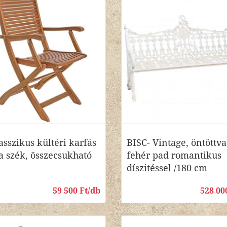
asszikus kültéri karfás
BISC- Vintage, öntöttva
a szék, összecsukható
fehér pad romantikus
díszitéssel /180 cm
59 500 Ft/db
528 00