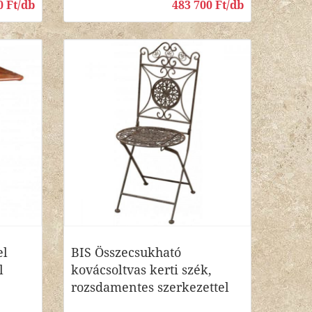
0 Ft/db
483 700 Ft/db
el
BIS Összecsukható
l
kovácsoltvas kerti szék,
rozsdamentes szerkezettel