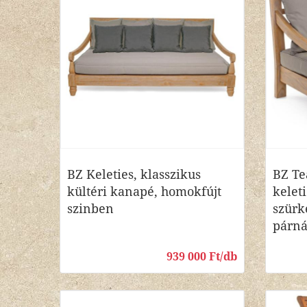
BZ Keleties, klasszikus
BZ Te
kültéri kanapé, homokfújt
kelet
szinben
szürk
párná
939 000 Ft/db