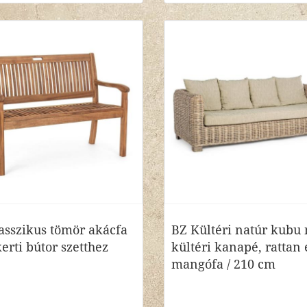
asszikus tömör akácfa
BZ Kültéri natúr kubu
erti bútor szetthez
kültéri kanapé, rattan 
mangófa / 210 cm