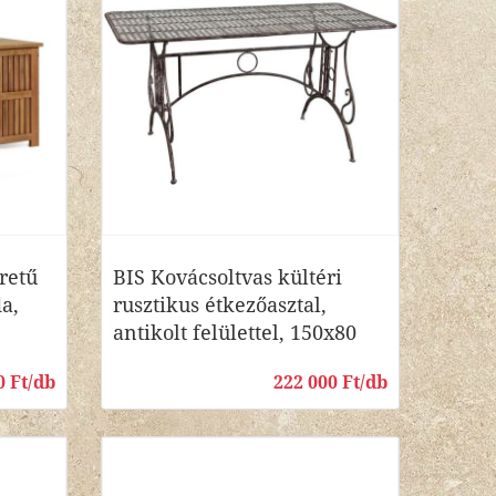
retű
BIS Kovácsoltvas kültéri
a,
rusztikus étkezőasztal,
antikolt felülettel, 150x80
0 Ft/db
222 000 Ft/db