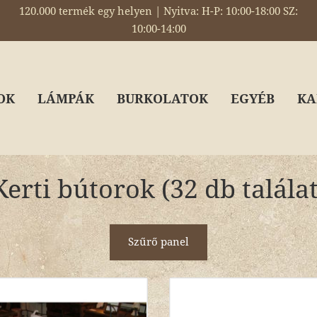
120.000 termék egy helyen | Nyitva: H-P: 10:00-18:00 SZ:
10:00-14:00
OK
LÁMPÁK
BURKOLATOK
EGYÉB
KA
Kerti bútorok (32 db találat
Szűrő panel