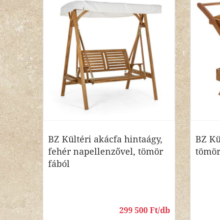
BZ Kültéri akácfa hintaágy,
BZ Kü
fehér napellenzővel, tömör
tömör
fából
299 500 Ft/db