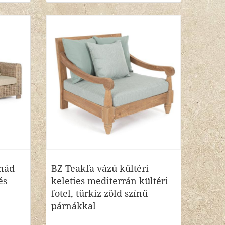
 nád
BZ Teakfa vázú kültéri
és
keleties mediterrán kültéri
fotel, türkiz zöld színű
párnákkal