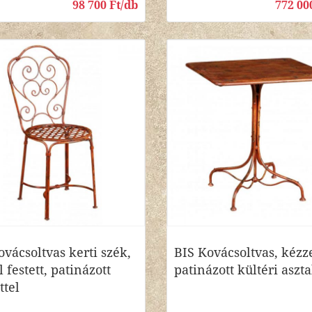
98 700 Ft/db
772 00
ovácsoltvas kerti szék,
BIS Kovácsoltvas, kézz
 festett, patinázott
patinázott kültéri aszta
ttel