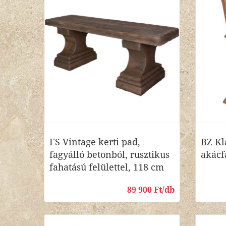
FS Vintage kerti pad,
BZ Kl
fagyálló betonból, rusztikus
akácf
fahatású felülettel, 118 cm
89 900 Ft/db