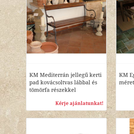
KM Mediterrán jellegű kerti
KM Eg
pad kovácsoltvas lábbal és
méret
tömörfa részekkel
Kérje ajánlatunkat!