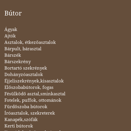
Bútor
Ágyak
Ajtók
Asztalok, étkezőasztalok
Bárpult, bárasztal
Bárszék
Bárszekrény
Bortartó szekrények
Dohányzóasztalok
Éjjeliszekrények,kisasztalok
Előszobabútorok, fogas
Fésülködő asztal,sminkasztal
Fotelek, puffok, ottománok
Fürdőszoba bútorok
Íróasztalok, szekreterek
Kanapék,szófák
Kerti bútorok