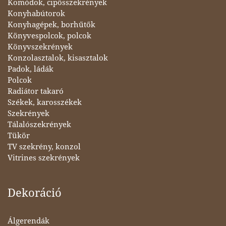
Komódok, cipősszekrények
Konyhabútorok
Konyhagépek, borhűtők
Könyvespolcok, polcok
Könyvszekrények
Konzolasztalok, kisasztalok
Padok, ládák
Polcok
Radiátor takaró
Székek, karosszékek
Szekrények
Tálalószekrények
Tükör
TV szekrény, konzol
Vitrines szekrények
Dekoráció
Álgerendák