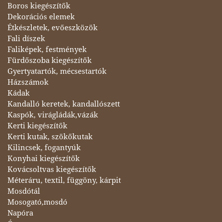
Boros kiegészítők
Dekorációs elemek
Étkészletek, evőeszközök
Fali díszek
Faliképek, festmények
Fürdőszoba kiegészítők
Gyertyatartók, mécsestartók
Házszámok
Kádak
Kandalló keretek, kandallószett
Kaspók, virágládák,vázák
Kerti kiegészítők
Kerti kutak, szökőkutak
Kilincsek, fogantyúk
Konyhai kiegészítők
Kovácsoltvas kiegészítők
Méteráru, textil, függöny, kárpit
Mosdótál
Mosogató,mosdó
Napóra