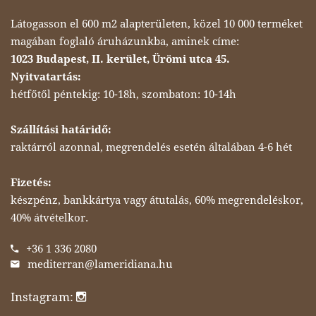
Látogasson el 600 m2 alapterületen, közel 10 000 terméket
magában foglaló áruházunkba, aminek címe:
1023 Budapest, II. kerület, Ürömi utca 45.
Nyitvatartás:
hétfőtől péntekig: 10-18h, szombaton: 10-14h
Szállítási határidő:
raktárról azonnal, megrendelés esetén általában 4-6 hét
Fizetés:
készpénz, bankkártya vagy átutalás, 60% megrendeléskor,
40% átvételkor.
+36 1 336 2080
mediterran@lameridiana.hu
Instagram: