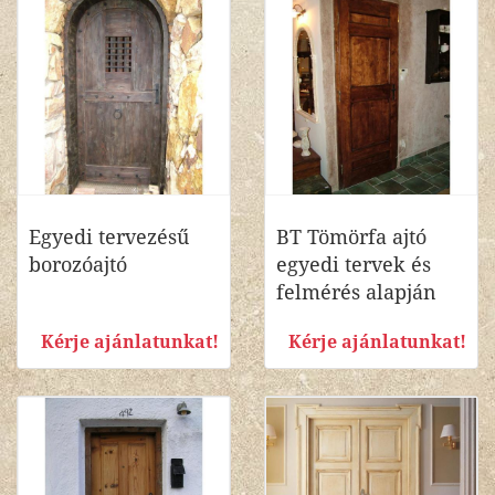
Egyedi tervezésű
BT Tömörfa ajtó
borozóajtó
egyedi tervek és
felmérés alapján
Kérje ajánlatunkat!
Kérje ajánlatunkat!