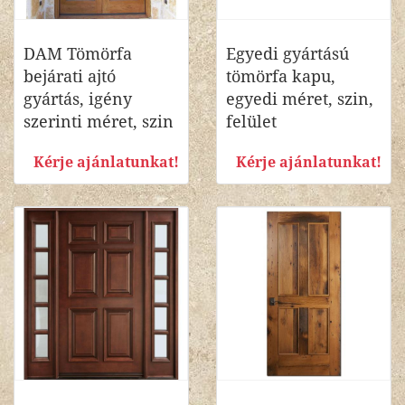
DAM Tömörfa
Egyedi gyártású
bejárati ajtó
tömörfa kapu,
gyártás, igény
egyedi méret, szin,
szerinti méret, szin
felület
Kérje ajánlatunkat!
Kérje ajánlatunkat!