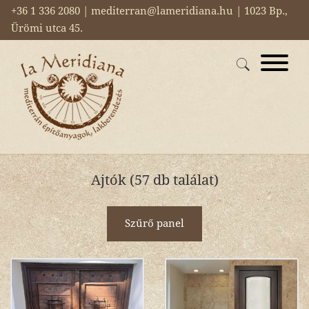
+36 1 336 2080 | mediterran@lameridiana.hu | 1023 Bp.,
Ürömi utca 45.
Ajtók (57 db találat)
Szűrő panel