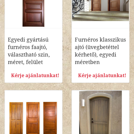
Egyedi gyártású
Furnéros klasszikus
furnéros faajtó,
ajtó (üvegbetéttel
választható szin,
kérhető), egyedi
méret, felület
méretben
Kérje ajánlatunkat!
Kérje ajánlatunkat!