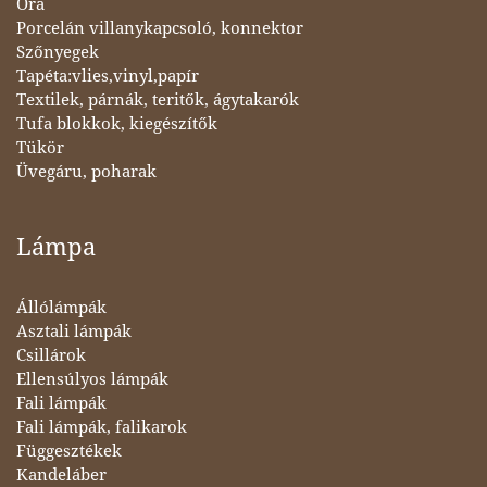
Óra
Porcelán villanykapcsoló, konnektor
Szőnyegek
Tapéta:vlies,vinyl,papír
Textilek, párnák, teritők, ágytakarók
Tufa blokkok, kiegészítők
Tükör
Üvegáru, poharak
Lámpa
Állólámpák
Asztali lámpák
Csillárok
Ellensúlyos lámpák
Fali lámpák
Fali lámpák, falikarok
Függesztékek
Kandeláber