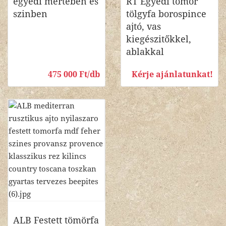
egyedi mérteben és
RT Egyedi tömör
szinben
tölgyfa borospince
ajtó, vas
kiegészitőkkel,
ablakkal
475 000 Ft/db
Kérje ajánlatunkat!
ALB Festett tömörfa