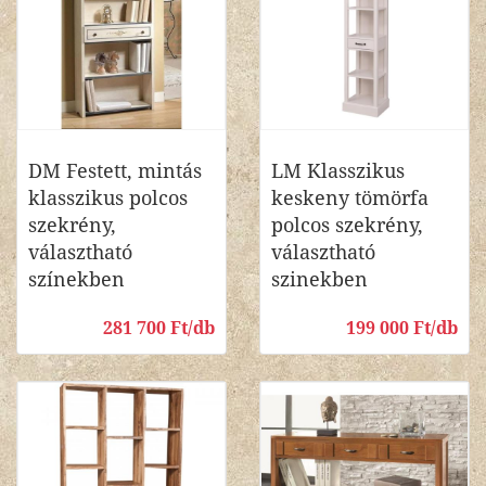
DM Festett, mintás
LM Klasszikus
klasszikus polcos
keskeny tömörfa
szekrény,
polcos szekrény,
választható
választható
színekben
szinekben
281 700 Ft/db
199 000 Ft/db