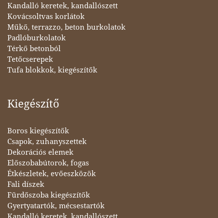
Kandalló keretek, kandallószett
Kovácsoltvas korlátok
Műkő, terrazzo, beton burkolatok
Padlóburkolatok
Térkő betonból
Tetőcserepek
Tufa blokkok, kiegészítők
Kiegészítő
Boros kiegészítők
Csapok, zuhanyszettek
Dekorációs elemek
Előszobabútorok, fogas
Étkészletek, evőeszközök
Fali díszek
Fürdőszoba kiegészítők
Gyertyatartók, mécsestartók
Kandalló keretek, kandallószett