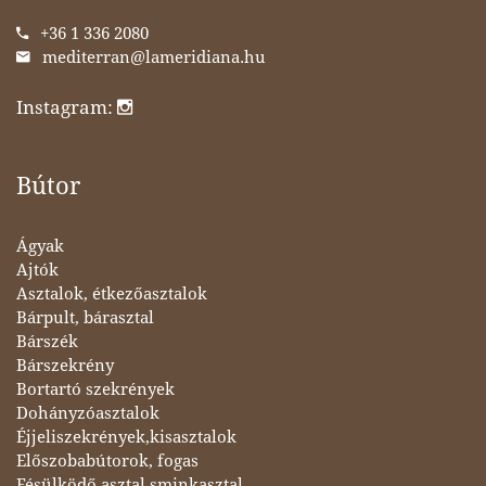
+36 1 336 2080
mediterran@lameridiana.hu
Instagram:
Bútor
Ágyak
Ajtók
Asztalok, étkezőasztalok
Bárpult, bárasztal
Bárszék
Bárszekrény
Bortartó szekrények
Dohányzóasztalok
Éjjeliszekrények,kisasztalok
Előszobabútorok, fogas
Fésülködő asztal,sminkasztal