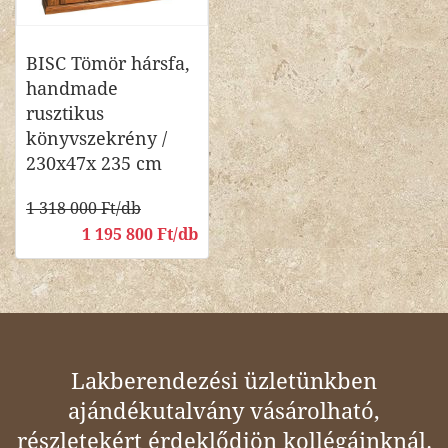
BISC Tömör hársfa,
handmade
rusztikus
könyvszekrény /
230x47x 235 cm
1 318 000 Ft/db
1 195 800 Ft/db
Lakberendezési üzletünkben
ajándékutalvány vásárolható,
részletekért érdeklődjön kollégáinknál.