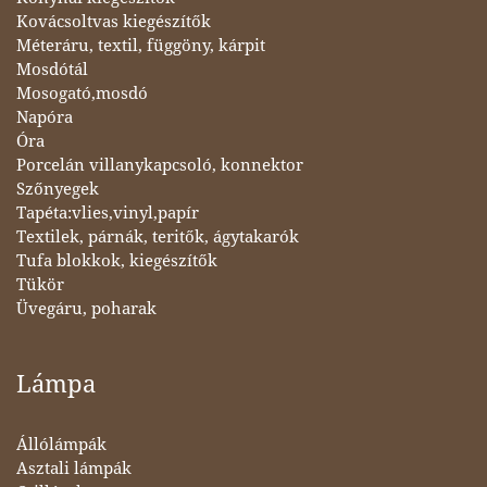
Kovácsoltvas kiegészítők
Méteráru, textil, függöny, kárpit
Mosdótál
Mosogató,mosdó
Napóra
Óra
Porcelán villanykapcsoló, konnektor
Szőnyegek
Tapéta:vlies,vinyl,papír
Textilek, párnák, teritők, ágytakarók
Tufa blokkok, kiegészítők
Tükör
Üvegáru, poharak
Lámpa
Állólámpák
Asztali lámpák