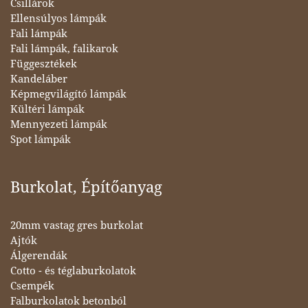
Csillárok
Ellensúlyos lámpák
Fali lámpák
Fali lámpák, falikarok
Függesztékek
Kandeláber
Képmegvilágító lámpák
Kültéri lámpák
Mennyezeti lámpák
Spot lámpák
Burkolat, Építőanyag
20mm vastag gres burkolat
Ajtók
Álgerendák
Cotto - és téglaburkolatok
Csempék
Falburkolatok betonból