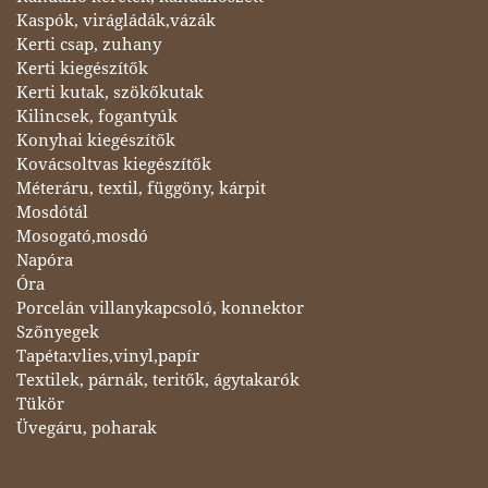
Kaspók, virágládák,vázák
Kerti csap, zuhany
Kerti kiegészítők
Kerti kutak, szökőkutak
Kilincsek, fogantyúk
Konyhai kiegészítők
Kovácsoltvas kiegészítők
Méteráru, textil, függöny, kárpit
Mosdótál
Mosogató,mosdó
Napóra
Óra
Porcelán villanykapcsoló, konnektor
Szőnyegek
Tapéta:vlies,vinyl,papír
Textilek, párnák, teritők, ágytakarók
Tükör
Üvegáru, poharak