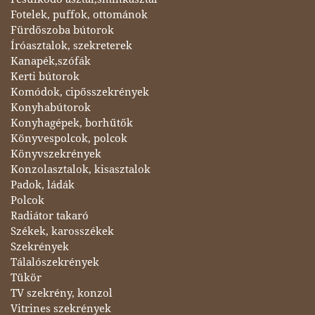
Fotelek, puffok, ottománok
Fürdőszoba bútorok
Íróasztalok, szekreterek
Kanapék,szófák
Kerti bútorok
Komódok, cipősszekrények
Konyhabútorok
Konyhagépek, borhűtők
Könyvespolcok, polcok
Könyvszekrények
Konzolasztalok, kisasztalok
Padok, ládák
Polcok
Radiátor takaró
Székek, karosszékek
Szekrények
Tálalószekrények
Tükör
TV szekrény, konzol
Vitrines szekrények