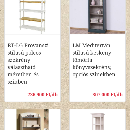
BT-LG Provanszi
LM Mediterrán
stílusú polcos
stilusú keskeny
szekrény
tömörfa
választható
könyvszekrény,
méretben és
opciós szinekben
szinben
236 900 Ft/db
307 000 Ft/db