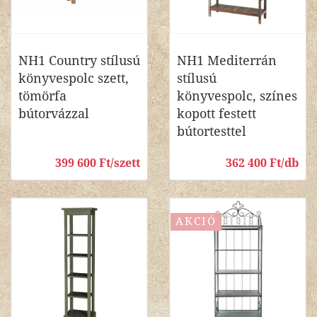
NH1 Country stílusú
NH1 Mediterrán
könyvespolc szett,
stílusú
tömörfa
könyvespolc, színes
bútorvázzal
kopott festett
bútortesttel
399 600 Ft/szett
362 400 Ft/db
AKCIÓ