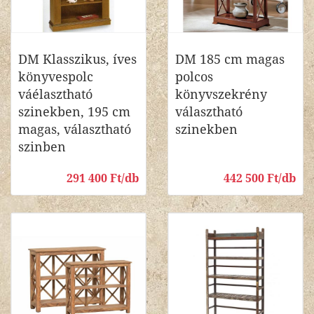
DM Klasszikus, íves
DM 185 cm magas
könyvespolc
polcos
váélasztható
könyvszekrény
szinekben, 195 cm
választható
magas, választható
szinekben
szinben
291 400 Ft/db
442 500 Ft/db