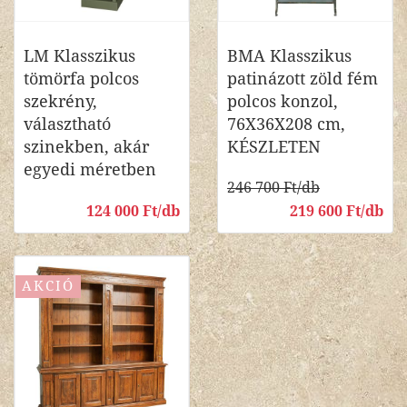
LM Klasszikus
BMA Klasszikus
tömörfa polcos
patinázott zöld fém
szekrény,
polcos konzol,
választható
76X36X208 cm,
szinekben, akár
KÉSZLETEN
egyedi méretben
246 700 Ft/db
124 000 Ft/db
219 600 Ft/db
AKCIÓ