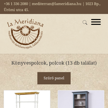
+36 1 336 2080 | mediterran@lameridiana.hu | 1023 Bp.,
Ürömi utca 45.
Könyvespolcok, polcok (13 db találat)
Szűrő panel