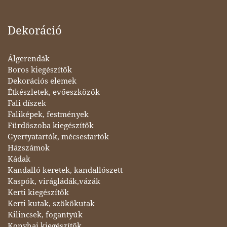
Dekoráció
Álgerendák
Boros kiegészítők
Dekorációs elemek
Étkészletek, evőeszközök
Fali díszek
Faliképek, festmények
Fürdőszoba kiegészítők
Gyertyatartók, mécsestartók
Házszámok
Kádak
Kandalló keretek, kandallószett
Kaspók, virágládák,vázák
Kerti kiegészítők
Kerti kutak, szökőkutak
Kilincsek, fogantyúk
Konyhai kiegészítők