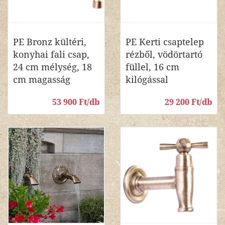
PE Bronz kültéri,
PE Kerti csaptelep
konyhai fali csap,
rézből, vödörtartó
24 cm mélység, 18
füllel, 16 cm
cm magasság
kilógással
53 900 Ft/db
29 200 Ft/db