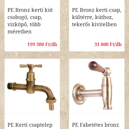
PE Bronz kerti kút
PE Bronz kerti csap,
csobogó, csap,
kültérre, kúthoz,
vizköpő, több
tekerős kivitelben
méretben
199 300 Ft/db
31 800 Ft/db
PE Kerti csaptelep
PE Fabetétes bronz