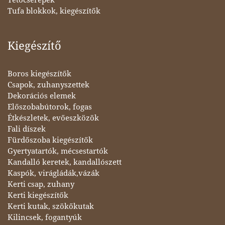
Tetőcserepek
Tufa blokkok, kiegészítők
Kiegészítő
Boros kiegészítők
Csapok, zuhanyszettek
Dekorációs elemek
Előszobabútorok, fogas
Étkészletek, evőeszközök
Fali díszek
Fürdőszoba kiegészítők
Gyertyatartók, mécsestartók
Kandalló keretek, kandallószett
Kaspók, virágládák,vázák
Kerti csap, zuhany
Kerti kiegészítők
Kerti kutak, szökőkutak
Kilincsek, fogantyúk