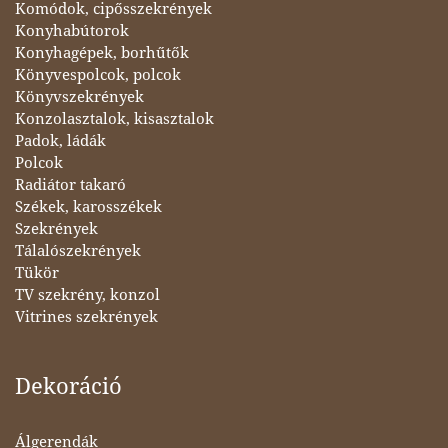
Komódok, cipősszekrények
Konyhabútorok
Konyhagépek, borhűtők
Könyvespolcok, polcok
Könyvszekrények
Konzolasztalok, kisasztalok
Padok, ládák
Polcok
Radiátor takaró
Székek, karosszékek
Szekrények
Tálalószekrények
Tükör
TV szekrény, konzol
Vitrines szekrények
Dekoráció
Álgerendák