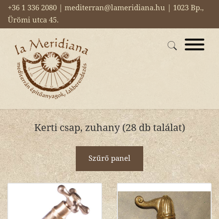
+36 1 336 2080 | mediterran@lameridiana.hu | 1023 Bp.,
Ürömi utca 45.
Kerti csap, zuhany (28 db találat)
Szűrő panel