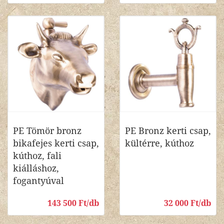
PE Tömör bronz
PE Bronz kerti csap,
bikafejes kerti csap,
kültérre, kúthoz
kúthoz, fali
kiálláshoz,
fogantyúval
143 500 Ft/db
32 000 Ft/db