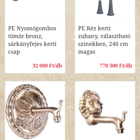
PE Nyomógombos
PE Réz kerti
tömör bronz,
zuhany, választható
sárkányfejes kerti
szinekben, 240 cm
csap
magas
32 000 Ft/db
770 300 Ft/db