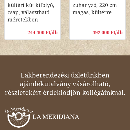
kültéri kút kifolyó,
zuhanyzó, 220 cm
csap, választható
magas, kültérre
méretekben
244 400 Ft/db
492 000 Ft/db
Lakberendezési üzletünkben
ajándékutalvány vásárolható,
részletekért érdeklődjön kollégáinknál.