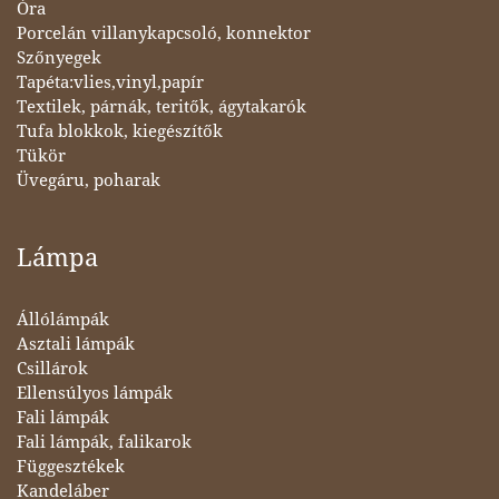
Óra
Porcelán villanykapcsoló, konnektor
Szőnyegek
Tapéta:vlies,vinyl,papír
Textilek, párnák, teritők, ágytakarók
Tufa blokkok, kiegészítők
Tükör
Üvegáru, poharak
Lámpa
Állólámpák
Asztali lámpák
Csillárok
Ellensúlyos lámpák
Fali lámpák
Fali lámpák, falikarok
Függesztékek
Kandeláber