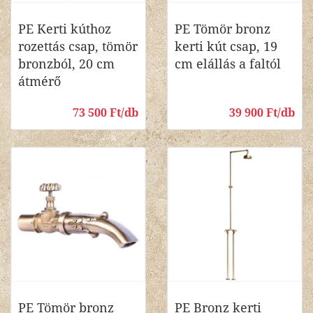
PE Kerti kúthoz
PE Tömör bronz
rozettás csap, tömör
kerti kút csap, 19
bronzból, 20 cm
cm elállás a faltól
átmérő
73 500 Ft/db
39 900 Ft/db
PE Tömör bronz
PE Bronz kerti