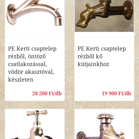
PE Kerti csaptelep
PE Kerti csaptelep
rézből, öntöző
rézből kő
csatlakozással,
kútjainkhoz
vödör akasztóval,
készleten
28 200 Ft/db
19 900 Ft/db