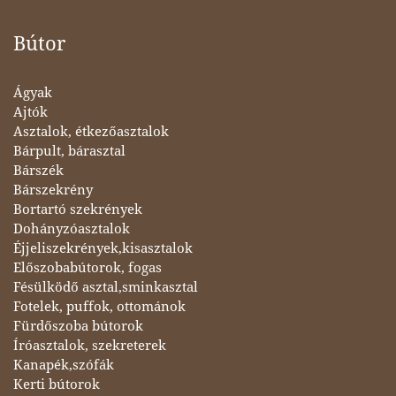
Bútor
Ágyak
Ajtók
Asztalok, étkezőasztalok
Bárpult, bárasztal
Bárszék
Bárszekrény
Bortartó szekrények
Dohányzóasztalok
Éjjeliszekrények,kisasztalok
Előszobabútorok, fogas
Fésülködő asztal,sminkasztal
Fotelek, puffok, ottománok
Fürdőszoba bútorok
Íróasztalok, szekreterek
Kanapék,szófák
Kerti bútorok