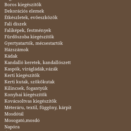
Boros kiegészítők
Dekorációs elemek
Étkészletek, evőeszközök
Fali díszek
Faliképek, festmények
Fürdőszoba kiegészítők
Gyertyatartók, mécsestartók
Házszámok
Kádak
Kandalló keretek, kandallószett
Kaspók, virágládák,vázák
Kerti kiegészítők
Kerti kutak, szökőkutak
Kilincsek, fogantyúk
Konyhai kiegészítők
Kovácsoltvas kiegészítők
Méteráru, textil, függöny, kárpit
Mosdótál
Mosogató,mosdó
Napóra