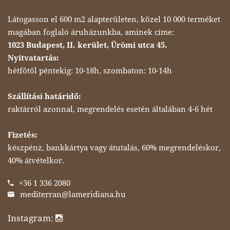
Látogasson el 600 m2 alapterületen, közel 10 000 terméket
magában foglaló áruházunkba, aminek címe:
1023 Budapest, II. kerület, Ürömi utca 45.
Nyitvatartás:
hétfőtől péntekig: 10-18h, szombaton: 10-14h
Szállítási határidő:
raktárról azonnal, megrendelés esetén általában 4-6 hét
Fizetés:
készpénz, bankkártya vagy átutalás, 60% megrendeléskor,
40% átvételkor.
+36 1 336 2080
mediterran@lameridiana.hu
Instagram: