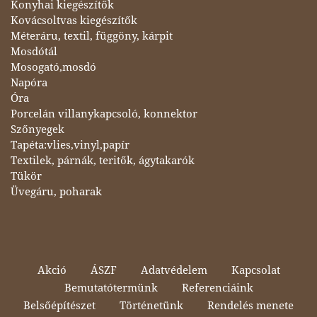
Konyhai kiegészítők
Kovácsoltvas kiegészítők
Méteráru, textil, függöny, kárpit
Mosdótál
Mosogató,mosdó
Napóra
Óra
Porcelán villanykapcsoló, konnektor
Szőnyegek
Tapéta:vlies,vinyl,papír
Textilek, párnák, teritők, ágytakarók
Tükör
Üvegáru, poharak
Akció
ÁSZF
Adatvédelem
Kapcsolat
Bemutatótermünk
Referenciáink
Belsőépítészet
Történetünk
Rendelés menete