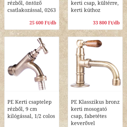
rézből, öntöző
kerti csap, kültérre,
csatlakozással, 0263
kerti kúthoz
25 600 Ft/db
33 800 Ft/db
PE Kerti csaptelep
PE Klasszikus bronz
rézből, 9 cm
kerti mosogató
kilógással, 1/2 colos
csap, fabetétes
keverővel