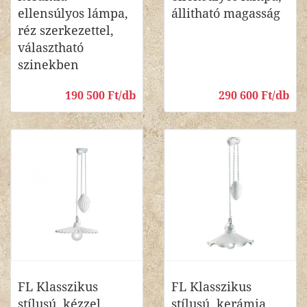
ellensúlyos lámpa,
állitható magasság
réz szerkezettel,
választható
szinekben
190 500 Ft/db
290 600 Ft/db
FL Klasszikus
FL Klasszikus
stílusú, kézzel
stílusú, kerámia