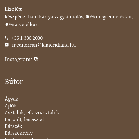
Fizetés:
készpénz, bankkártya vagy átutalás, 60% megrendeléskor,
40% átvételkor.
+36 1 336 2080
mediterran@lameridiana.hu
Instagram:
Bútor
Ágyak
Ajtók
Asztalok, étkezőasztalok
Bárpult, bárasztal
Bárszék
Bárszekrény