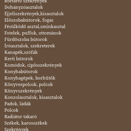
Bortartó szekrények
Dohányzóasztalok
Éjjeliszekrények,kisasztalok
Előszobabútorok, fogas
Fésülködő asztal,sminkasztal
Fotelek, puffok, ottománok
Fürdőszoba bútorok
Íróasztalok, szekreterek
Kanapék,szófák
Kerti bútorok
Komódok, cipősszekrények
Konyhabútorok
Konyhagépek, borhűtők
Könyvespolcok, polcok
Könyvszekrények
Konzolasztalok, kisasztalok
Padok, ládák
Polcok
Radiátor takaró
Székek, karosszékek
Szekrények