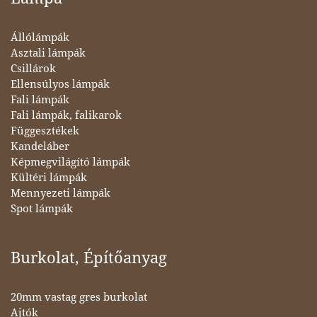
Állólámpák
Asztali lámpák
Csillárok
Ellensúlyos lámpák
Fali lámpák
Fali lámpák, falikarok
Függesztékek
Kandeláber
Képmegvilágító lámpák
Kültéri lámpák
Mennyezeti lámpák
Spot lámpák
Burkolat, Építőanyag
20mm vastag gres burkolat
Ajtók