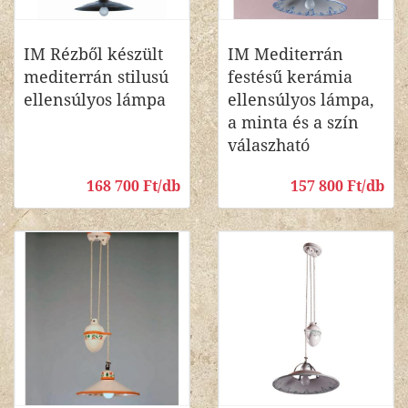
IM Rézből készült
IM Mediterrán
mediterrán stilusú
festésű kerámia
ellensúlyos lámpa
ellensúlyos lámpa,
a minta és a szín
válaszható
168 700 Ft/db
157 800 Ft/db