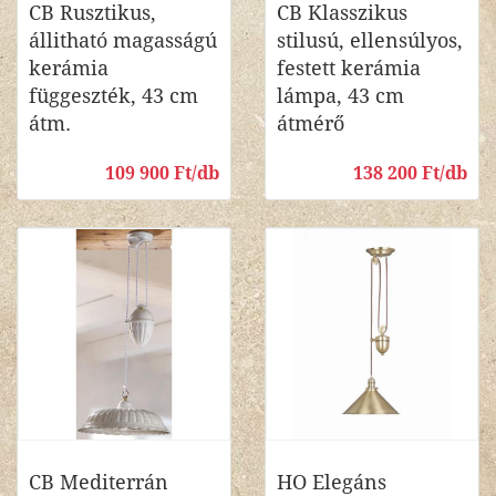
CB Rusztikus,
CB Klasszikus
állitható magasságú
stilusú, ellensúlyos,
kerámia
festett kerámia
függeszték, 43 cm
lámpa, 43 cm
átm.
átmérő
109 900 Ft/db
138 200 Ft/db
CB Mediterrán
HO Elegáns