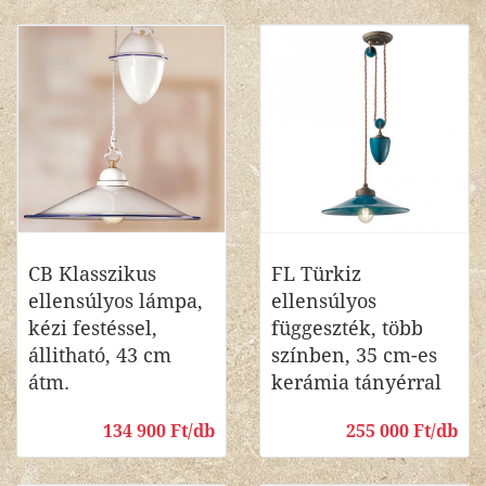
CB Klasszikus
FL Türkiz
ellensúlyos lámpa,
ellensúlyos
kézi festéssel,
függeszték, több
állitható, 43 cm
színben, 35 cm-es
átm.
kerámia tányérral
134 900 Ft/db
255 000 Ft/db