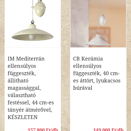
IM Mediterrán
CB Kerámia
ellensúlyos
ellensúlyos
függeszték,
függeszték, 40 cm-
állitható
es áttört, lyukacsos
magassággal,
búrával
választható
festéssel, 44 cm-es
tányér átmérővel,
KÉSZLETEN
157 800 Ft/db
149 000 Ft/db