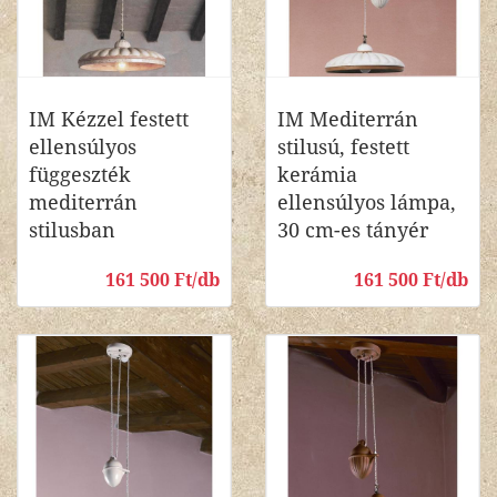
IM Kézzel festett
IM Mediterrán
ellensúlyos
stilusú, festett
függeszték
kerámia
mediterrán
ellensúlyos lámpa,
stilusban
30 cm-es tányér
161 500 Ft/db
161 500 Ft/db