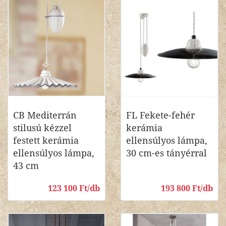
CB Mediterrán
FL Fekete-fehér
stilusú kézzel
kerámia
festett kerámia
ellensúlyos lámpa,
ellensúlyos lámpa,
30 cm-es tányérral
43 cm
123 100 Ft/db
193 800 Ft/db