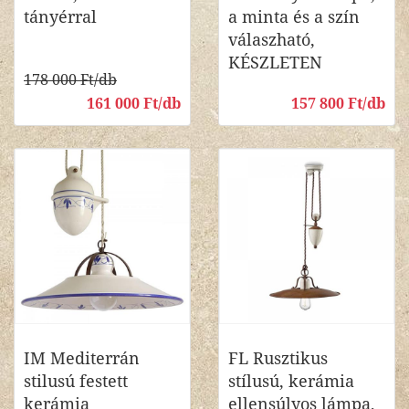
tányérral
a minta és a szín
válaszható,
KÉSZLETEN
178 000 Ft/db
161 000 Ft/db
157 800 Ft/db
IM Mediterrán
FL Rusztikus
stilusú festett
stílusú, kerámia
kerámia
ellensúlyos lámpa,