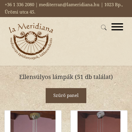
+36 1 336 2080 | mediterran@lameridiana.hu | 1023 Bp.,
Ürömi utca 45.
Ellensúlyos lámpák (51 db találat)
Szűrő panel