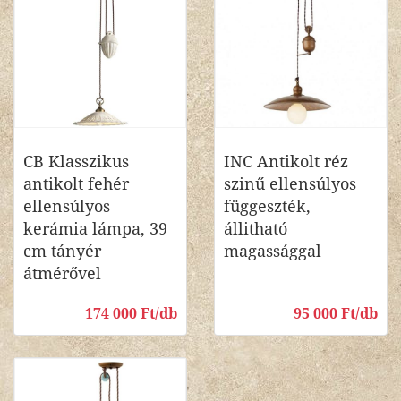
CB Klasszikus
INC Antikolt réz
antikolt fehér
szinű ellensúlyos
ellensúlyos
függeszték,
kerámia lámpa, 39
állitható
cm tányér
magassággal
átmérővel
174 000 Ft/db
95 000 Ft/db