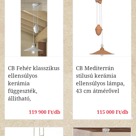
CB Fehér klasszikus
CB Mediterrán
ellensúlyos
stilusú kerámia
kerámia
ellensúlyos lámpa,
függeszték,
43 cm átmérővel
állitható,
119 900 Ft/db
115 000 Ft/db