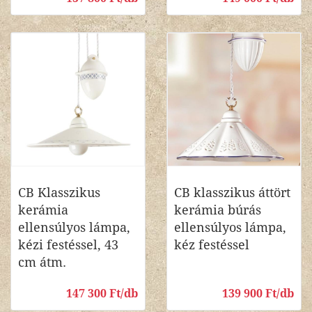
CB Klasszikus
CB klasszikus áttört
kerámia
kerámia búrás
ellensúlyos lámpa,
ellensúlyos lámpa,
kézi festéssel, 43
kéz festéssel
cm átm.
147 300 Ft/db
139 900 Ft/db