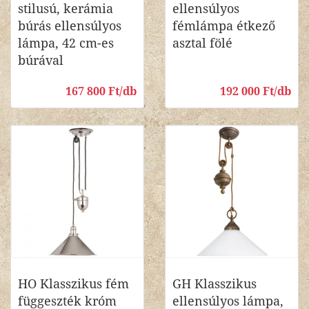
stilusú, kerámia
ellensúlyos
búrás ellensúlyos
fémlámpa étkező
lámpa, 42 cm-es
asztal fölé
búrával
167 800 Ft/db
192 000 Ft/db
HO Klasszikus fém
GH Klasszikus
függeszték króm
ellensúlyos lámpa,