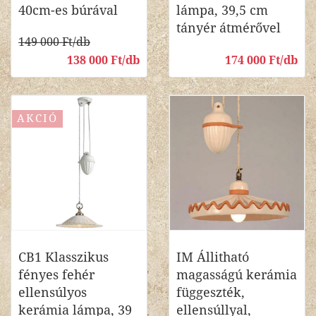
40cm-es búrával
lámpa, 39,5 cm
tányér átmérővel
149 000 Ft/db
138 000 Ft/db
174 000 Ft/db
AKCIÓ
CB1 Klasszikus
IM Állitható
fényes fehér
magasságú kerámia
ellensúlyos
függeszték,
kerámia lámpa, 39
ellensúllyal,