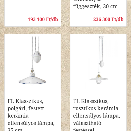
függeszték, 30 cm
193 100 Ft/db
236 300 Ft/db
FL Klasszikus,
FL Klasszikus,
polgári, festett
rusztikus kerámia
kerámia
ellensúlyos lámpa,
ellensúlyos lámpa,
választható
35 cm
festéssel