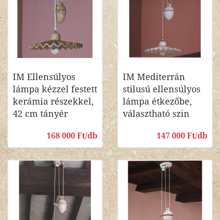
IM Ellensúlyos
IM Mediterrán
lámpa kézzel festett
stilusú ellensúlyos
kerámia részekkel,
lámpa étkezőbe,
42 cm tányér
választható szin
168 000 Ft/db
147 000 Ft/db