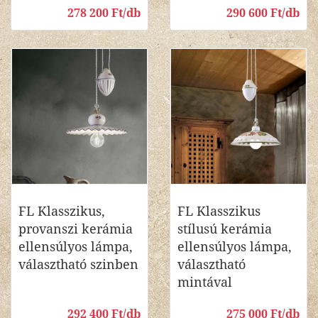
278 200 Ft/db
290 600 Ft/db
FL Klasszikus,
FL Klasszikus
provanszi kerámia
stílusú kerámia
ellensúlyos lámpa,
ellensúlyos lámpa,
választható szinben
választható
mintával
292 400 Ft/db
275 000 Ft/db