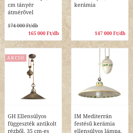
cm tányér
kerámia
átmérővel
174 000 Ft/db
165 000 Ft/db
147 000 Ft/db
AKCIÓ
GH Ellensúlyos
IM Mediterrán
függeszték antikolt
festésű kerámia
rézből, 35 cm-es
ellensúlyos lámpa,