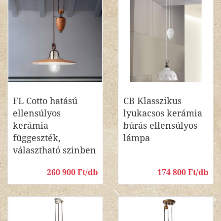
FL Cotto hatású
CB Klasszikus
ellensúlyos
lyukacsos kerámia
kerámia
búrás ellensúlyos
függeszték,
lámpa
választható szinben
260 900 Ft/db
174 800 Ft/db