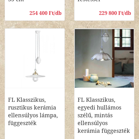
254 400 Ft/db
229 800 Ft/db
FL Klasszikus,
FL Klasszikus,
rusztikus kerámia
egyedi hullámos
ellensúlyos lámpa,
szélű, mintás
függeszték
ellensúlyos
kerámia függeszték