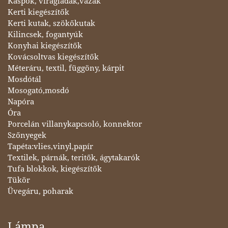
Kaspók, virágládák,vázák
Kerti kiegészítők
Kerti kutak, szökőkutak
Kilincsek, fogantyúk
Konyhai kiegészítők
Kovácsoltvas kiegészítők
Méteráru, textil, függöny, kárpit
Mosdótál
Mosogató,mosdó
Napóra
Óra
Porcelán villanykapcsoló, konnektor
Szőnyegek
Tapéta:vlies,vinyl,papír
Textilek, párnák, teritők, ágytakarók
Tufa blokkok, kiegészítők
Tükör
Üvegáru, poharak
Lámpa