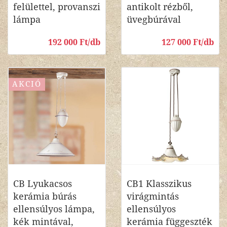
felülettel, provanszi
antikolt rézből,
lámpa
üvegbúrával
192 000 Ft/db
127 000 Ft/db
AKCIÓ
CB Lyukacsos
CB1 Klasszikus
kerámia búrás
virágmintás
ellensúlyos lámpa,
ellensúlyos
kék mintával,
kerámia függeszték