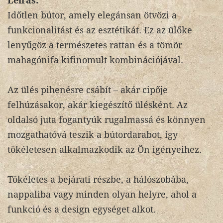
Leírás:
Időtlen bútor, amely elegánsan ötvözi a
funkcionalitást és az esztétikát. Ez az ülőke
lenyűgöz a természetes rattan és a tömör
mahagónifa kifinomult kombinációjával.
Az ülés pihenésre csábít – akár cipője
felhúzásakor, akár kiegészítő ülésként. Az
oldalsó juta fogantyúk rugalmassá és könnyen
mozgathatóvá teszik a bútordarabot, így
tökéletesen alkalmazkodik az Ön igényeihez.
Tökéletes a bejárati részbe, a hálószobába,
nappaliba vagy minden olyan helyre, ahol a
funkció és a design egységet alkot.