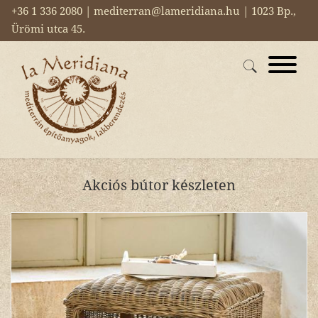
+36 1 336 2080 | mediterran@lameridiana.hu | 1023 Bp.,
Ürömi utca 45.
Akciós bútor készleten