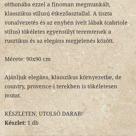
otthonába ezzel a finoman megmunkált,
klasszikus stílusú étkezőasztallal. A tiszta
vonalvezetés és az enyhén ívelt lábak (cabriole
stílus) tökéletes egyensúlyt teremtenek a
rusztikus és az elegáns megjelenés között.
Mérete: 90x90 cm
Ajánljuk elegáns, klasszikus környezetbe, de
country, provence-i terekben is tökéletesen
mutat.
KÉSZLETEN, UTOLSÓ DARAB!
Készlet:
1 db