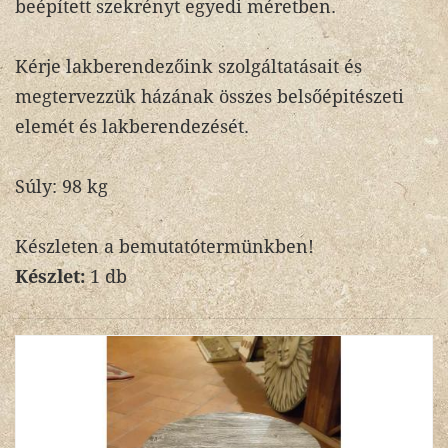
beépített szekrényt egyedi méretben.
Kérje lakberendezőink szolgáltatásait és
megtervezzük házának összes belsőépitészeti
elemét és lakberendezését.
Súly: 98 kg
Készleten a bemutatótermünkben!
Készlet:
1 db