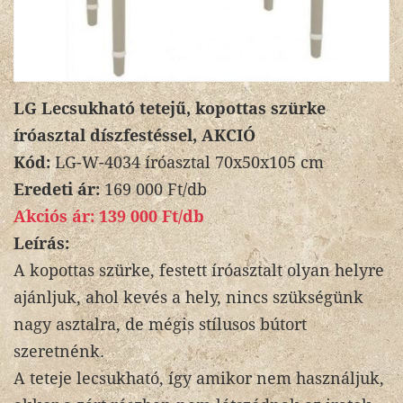
LG Lecsukható tetejű, kopottas szürke
íróasztal díszfestéssel, AKCIÓ
Kód:
LG-W-4034 íróasztal 70x50x105 cm
Eredeti ár:
169 000 Ft/db
Akciós ár:
139 000 Ft/db
Leírás:
A kopottas szürke, festett íróasztalt olyan helyre
ajánljuk, ahol kevés a hely, nincs szükségünk
nagy asztalra, de mégis stílusos bútort
szeretnénk.
A teteje lecsukható, így amikor nem használjuk,