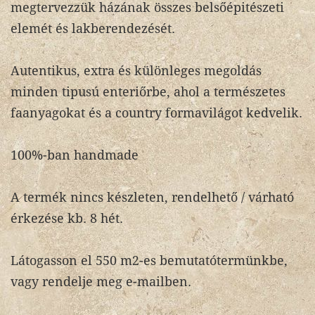
megtervezzük házának összes belsőépitészeti
elemét és lakberendezését.
Autentikus, extra és különleges megoldás
minden tipusú enteriőrbe, ahol a természetes
faanyagokat és a country formavilágot kedvelik.
100%-ban handmade
A termék nincs készleten, rendelhető / várható
érkezése kb. 8 hét.
Látogasson el 550 m2-es bemutatótermünkbe,
vagy rendelje meg e-mailben.