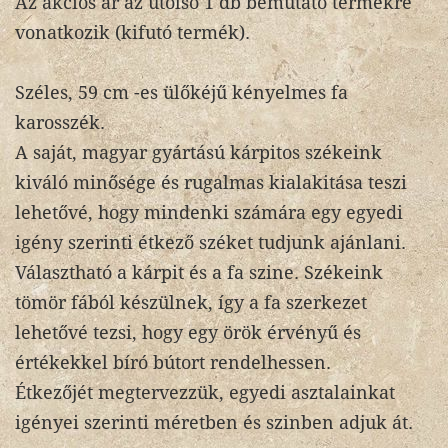
Az akciós ár az utolsó 1 db bemutató termékre
vonatkozik (kifutó termék).
Széles, 59 cm -es ülőkéjű kényelmes fa
karosszék.
A saját, magyar gyártású kárpitos székeink
kiváló minősége és rugalmas kialakitása teszi
lehetővé, hogy mindenki számára egy egyedi
igény szerinti étkező széket tudjunk ajánlani.
Választható a kárpit és a fa szine. Székeink
tömör fából készülnek, így a fa szerkezet
lehetővé tezsi, hogy egy örök érvényű és
értékekkel bíró bútort rendelhessen.
Étkezőjét megtervezzük, egyedi asztalainkat
igényei szerinti méretben és szinben adjuk át.