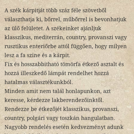
A szék kárpitját több száz féle szövetből
választhatja ki, bőrrel, műbőrrel is bevonhatjuk
az ülő felületet. A székeinket ajánljuk
klasszikus, mediterrán, country, provanszi vagy
rusztikus enteriőrbe attól függően, hogy milyen
lesz a fa szine és a kárpit.
Fix és hosszabbitható tömörfa étkező asztalt és
hozzá illeszkedő lámpát rendelhet hozzá
hatalmas választékunkból.
Minden amit nem talál honlapunkon, azt
keresse, kérdezze lakberendezőinktől.
Rendezze be étkezőjét klasszikus, provanszi,
country, polgári vagy toszkán hangulatban.
Nagyobb rendelés esetén kedvezményt adunk