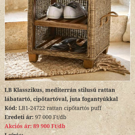
LB Klasszikus, mediterrán stilusú rattan
lábatartó, cipőtartóval, juta fogantyúkkal
Kód:
LB1-24722 rattan cipőtartós puff
Eredeti ár:
97 000 Ft/db
Akciós ár:
89 900 Ft/db