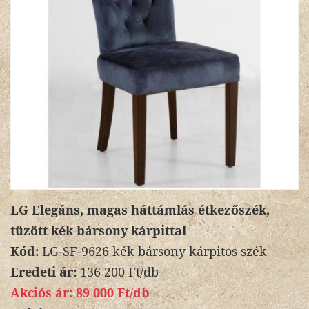
LG Elegáns, magas háttámlás étkezőszék,
tüzött kék bársony kárpittal
Kód:
LG-SF-9626 kék bársony kárpitos szék
Eredeti ár:
136 200 Ft/db
Akciós ár:
89 000 Ft/db