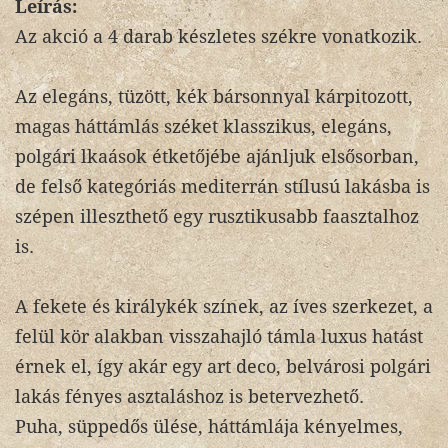
Leírás:
Az akció a 4 darab készletes székre vonatkozik.
Az elegáns, tüzött, kék bársonnyal kárpitozott,
magas háttámlás széket klasszikus, elegáns,
polgári lkaások étketőjébe ajánljuk elsősorban,
de felső kategóriás mediterrán stílusú lakásba is
szépen illeszthető egy rusztikusabb faasztalhoz
is.
A fekete és királykék színek, az íves szerkezet, a
felül kör alakban visszahajló támla luxus hatást
érnek el, így akár egy art deco, belvárosi polgári
lakás fényes asztaláshoz is betervezhető.
Puha, süppedős ülése, háttámlája kényelmes,