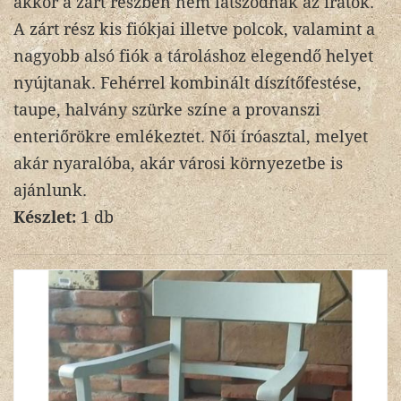
akkor a zárt részben nem látszódnak az iratok.
A zárt rész kis fiókjai illetve polcok, valamint a
nagyobb alsó fiók a tároláshoz elegendő helyet
nyújtanak. Fehérrel kombinált díszítőfestése,
taupe, halvány szürke színe a provanszi
enteriőrökre emlékeztet. Női íróasztal, melyet
akár nyaralóba, akár városi környezetbe is
ajánlunk.
Készlet:
1 db