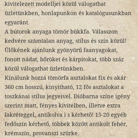
kivitelezett modelljei közül válogathat
üzletünkben, honlapunkon és katalógusunkban
egyaránt.
A bútorok anyaga tömör bükkfa. Válasszon
kedvére számtalan anyag, stílus és szín közül!
Ülőkének ajánlunk gyönyörű faanyagokat,
fonott nádat, bőröket és kárpitokat, több száz
közül válogathat üzletünkben.
Kínálunk hozzá tömörfa asztalokat fix és akár
360 cm hosszú, kinyitható, 12 fős asztalokat a
toszkánai stílus jegyeivel. Dióbarna színe igény
szerint matt, fényes kivitelben, illetve extra
lakréteggel, antikolva i s kérhető! 15-20 egyéb
fedőszín kérhető, többek között antikolt fehér,
krémszín, provanszi szürke.