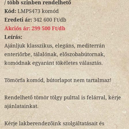
/ több szinben rendelhető
Kód:
LMPS473 komód
Eredeti ár:
342 600 Ft/db
Akciós ár:
299 500 Ft/db
Leírás:
Ajánljuk klasszikus, elegáns, mediterrán
enteriőrbe, tálalónak, előszobabútornak,
komódnak egyaránt tökéletes választás.
Tömörfa komód, bútorlapot nem tartalmaz!
Rendelhető tömör tölgy pulttal is felárral, kérje
ajánlatainkat.
Kérje lakberendezőink szolgáltatásait és