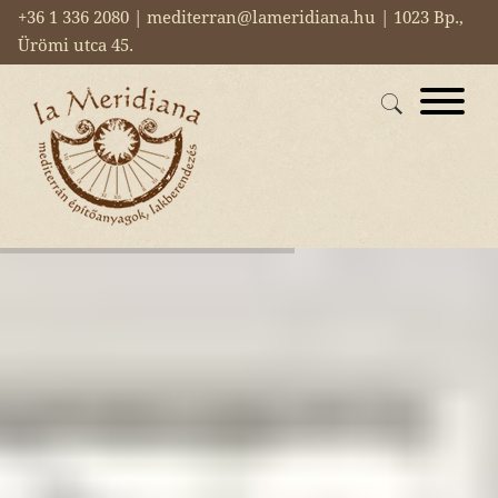
+36 1 336 2080 | mediterran@lameridiana.hu | 1023 Bp.,
Ürömi utca 45.