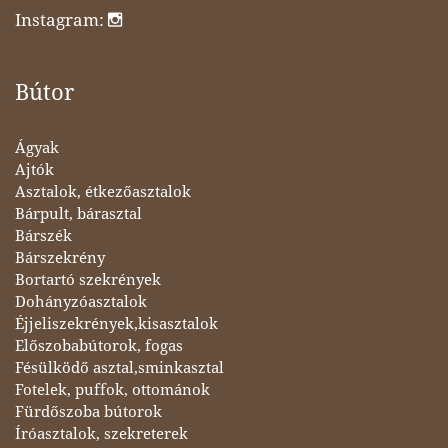
Instagram:
Bútor
Ágyak
Ajtók
Asztalok, étkezőasztalok
Bárpult, bárasztal
Bárszék
Bárszekrény
Bortartó szekrények
Dohányzóasztalok
Éjjeliszekrények,kisasztalok
Előszobabútorok, fogas
Fésülködő asztal,sminkasztal
Fotelek, puffok, ottománok
Fürdőszoba bútorok
Íróasztalok, szekreterek