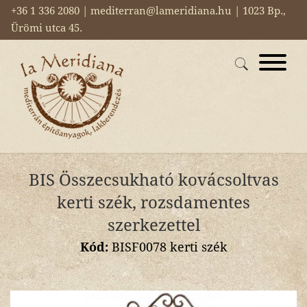
+36 1 336 2080 | mediterran@lameridiana.hu | 1023 Bp.,
Ürömi utca 45.
BIS Összecsukható kovácsoltvas
kerti szék, rozsdamentes
szerkezettel
Kód:
BISF0078 kerti szék