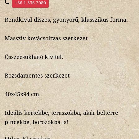
+36 1 336 2080
Rendkivül diszes, gyönyörű, klasszikus forma.
Massziv kovácsoltvas szerkezet.
Összecsukható kivitel.
Rozsdamentes szerkezet
40x45x94 cm
Ideális kertekbe, teraszokba, akár beltérre
pincékbe, borozókba is!
Stílus:
Klasszikus