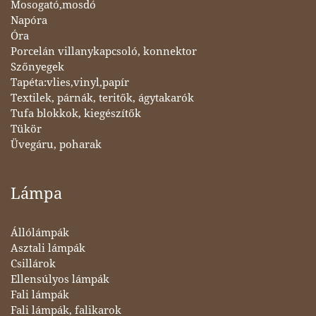
Mosogató,mosdó
Napóra
Óra
Porcelán villanykapcsoló, konnektor
Szőnyegek
Tapéta:vlies,vinyl,papír
Textilek, párnák, teritők, ágytakarók
Tufa blokkok, kiegészítők
Tükör
Üvegáru, poharak
Lámpa
Állólámpák
Asztali lámpák
Csillárok
Ellensúlyos lámpák
Fali lámpák
Fali lámpák, falikarok