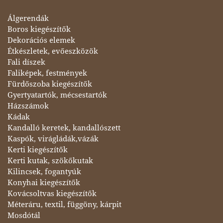
Álgerendák
Boros kiegészítők
Dekorációs elemek
Étkészletek, evőeszközök
Fali díszek
Faliképek, festmények
Fürdőszoba kiegészítők
Gyertyatartók, mécsestartók
Házszámok
Kádak
Kandalló keretek, kandallószett
Kaspók, virágládák,vázák
Kerti kiegészítők
Kerti kutak, szökőkutak
Kilincsek, fogantyúk
Konyhai kiegészítők
Kovácsoltvas kiegészítők
Méteráru, textil, függöny, kárpit
Mosdótál