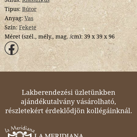
Tipus:
Bútor
Anyag:
Vas
Szín:
Fekete
Méret (szél., mély., mag. /cm):
39 x 39 x 96
Lakberendezési üzletünkben
ajándékutalvány vásárolható,
részletekért érdeklődjön kollégáinknál.