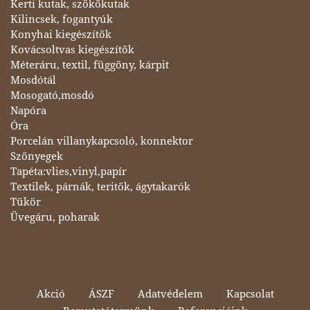
Kerti kutak, szökőkutak
Kilincsek, fogantyúk
Konyhai kiegészítők
Kovácsoltvas kiegészítők
Méteráru, textil, függöny, kárpit
Mosdótál
Mosogató,mosdó
Napóra
Óra
Porcelán villanykapcsoló, konnektor
Szőnyegek
Tapéta:vlies,vinyl,papír
Textilek, párnák, teritők, ágytakarók
Tükör
Üvegáru, poharak
Akció
ÁSZF
Adatvédelem
Kapcsolat