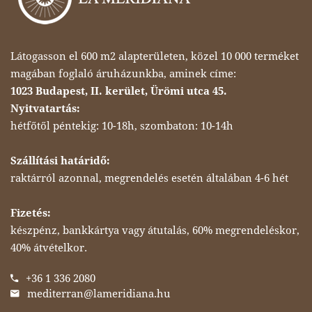
Látogasson el 600 m2 alapterületen, közel 10 000 terméket
magában foglaló áruházunkba, aminek címe:
1023 Budapest, II. kerület, Ürömi utca 45.
Nyitvatartás:
hétfőtől péntekig: 10-18h, szombaton: 10-14h
Szállítási határidő:
raktárról azonnal, megrendelés esetén általában 4-6 hét
Fizetés:
készpénz, bankkártya vagy átutalás, 60% megrendeléskor,
40% átvételkor.
+36 1 336 2080
mediterran@lameridiana.hu