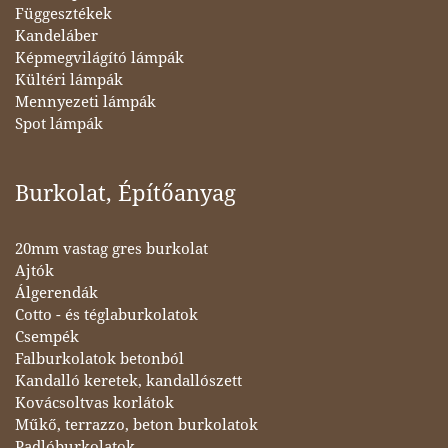
Függesztékek
Kandeláber
Képmegvilágító lámpák
Kültéri lámpák
Mennyezeti lámpák
Spot lámpák
Burkolat, Építőanyag
20mm vastag gres burkolat
Ajtók
Álgerendák
Cotto - és téglaburkolatok
Csempék
Falburkolatok betonból
Kandalló keretek, kandallószett
Kovácsoltvas korlátok
Műkő, terrazzo, beton burkolatok
Padlóburkolatok