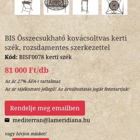
BIS Összecsukható kovácsoltvas kerti
szék, rozsdamentes szerkezettel
Kód:
BISF0078 kerti szék
81 000 Ft/db
Az ár 27% ÁFA-t tartalmaz
Az ár tájékoztató jellegű! Az árváltoztatás jogát fenntartjuk!
Rendelje meg emailben
mediterran@lameridiana.hu
vagy hívjon minket!