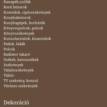
Kanapék,szófák
Kerti bútorok
Komódok, cipősszekrények
Konyhabútorok
Konyhagépek, borhűtők
Könyvespolcok, polcok
Könyvszekrények
Konzolasztalok, kisasztalok
Padok, ládák
Polcok
Radiátor takaró
Székek, karosszékek
Szekrények
Tálalószekrények
Tükör
TV szekrény, konzol
Vitrines szekrények
Dekoráció