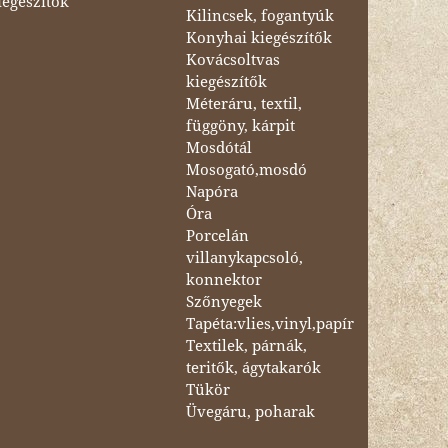
iegészítők
Kilincsek, fogantyúk
Konyhai kiegészítők
Kovácsoltvas
kiegészítők
Méteráru, textil,
függöny, kárpit
Mosdótál
Mosogató,mosdó
Napóra
Óra
Porcelán
villanykapcsoló,
konnektor
Szőnyegek
Tapéta:vlies,vinyl,papír
Textilek, párnák,
teritők, ágytakarók
Tükör
Üvegáru, poharak