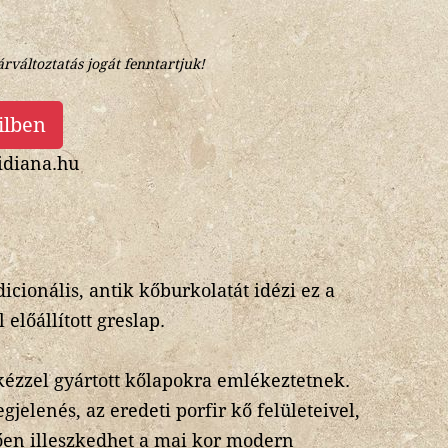
árváltoztatás jogát fenntartjuk!
ilben
diana.hu
icionális, antik kőburkolatát idézi ez a
előállított greslap.
, kézzel gyártott kőlapokra emlékeztetnek.
jelenés, az eredeti porfir kő felületeivel,
ően illeszkedhet a mai kor modern