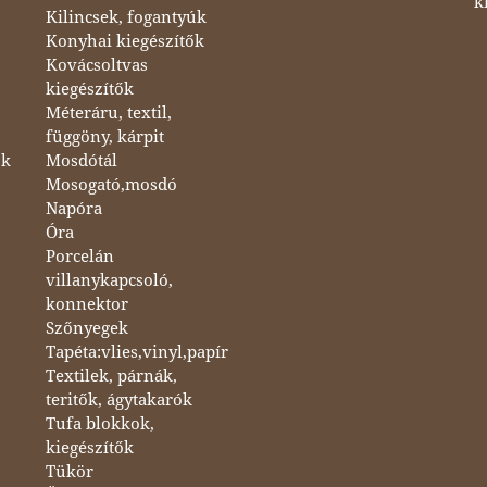
k
Kilincsek, fogantyúk
Konyhai kiegészítők
Kovácsoltvas
kiegészítők
Méteráru, textil,
függöny, kárpit
ok
Mosdótál
Mosogató,mosdó
Napóra
Óra
Porcelán
villanykapcsoló,
konnektor
Szőnyegek
Tapéta:vlies,vinyl,papír
Textilek, párnák,
teritők, ágytakarók
Tufa blokkok,
kiegészítők
Tükör