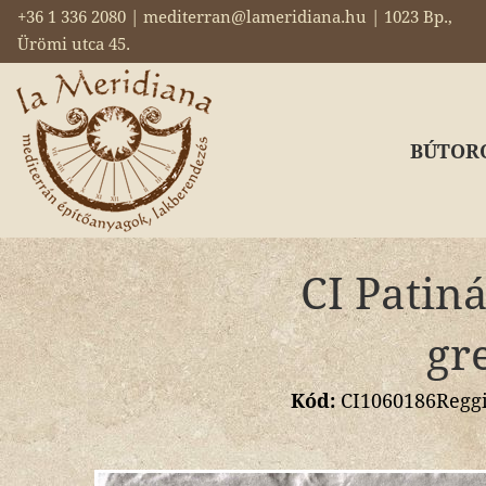
+36 1 336 2080 | mediterran@lameridiana.hu | 1023 Bp.,
Ürömi utca 45.
BÚTOR
CI Patiná
gr
Kód:
CI1060186Reggio