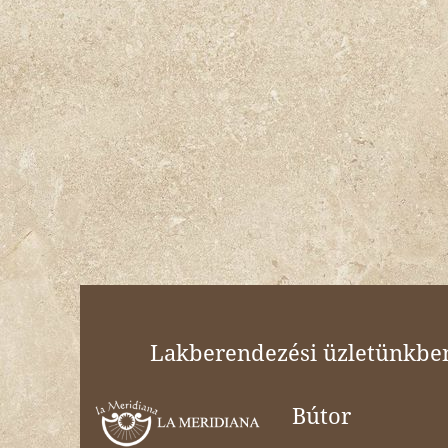
Lakberendezési üzletünkben 
Bútor