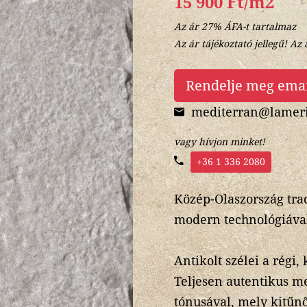
15 900 Ft/m2
Az ár 27% ÁFA-t tartalmaz
Az ár tájékoztató jellegű! Az 
Rendelje meg ema
mediterran@lameri
vagy hívjon minket!
+36 1 336 2080
Közép-Olaszország trad
modern technológiával 
Antikolt szélei a régi
Teljesen autentikus meg
tónusával, mely kitűn