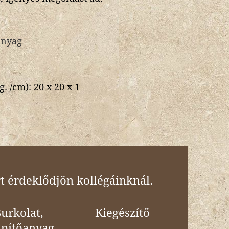
anyag
g. /cm):
20 x 20 x 1
t érdeklődjön kollégáinknál.
urkolat,
Kiegészítő
Építőanyag