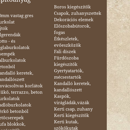
Boros kiegészítők
Csapok, zuhanyszettek
0mm vastag gres
Dekorációs elemek
urkolat
Előszobabútorok,
jtók
fogas
lgerendák
Étkészletek,
otto - és
evőeszközök
églaburkolatok
Fali díszek
sempék
Fürdőszoba
alburkolatok
kiegészítők
etonból
Gyertyatartók,
andalló keretek,
mécsestartók
andallószett
Kandalló keretek,
ovácsoltvas korlátok
kandallószett
űkő, terrazzo, beton
Kaspók,
urkolatok
virágládák,vázák
adlóburkolatok
Kerti csap, zuhany
érkő betonból
Kerti kiegészítők
etőcserepek
Kerti kutak,
ufa blokkok,
szökőkutak