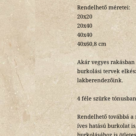
Rendelhető méretei:
20x20
20x40
40x40
40x60,8 cm
Akár vegyes rakásban 
burkolási tervek elkés
lakberendezőink.
4 féle szürke tónusban
Rendelhető továbbá a 
íves hatású burkolat is
burkolásához is ötlete