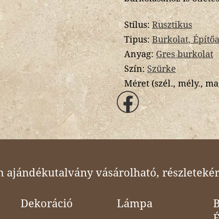
Stílus:
Rusztikus
Tipus:
Burkolat, Építő
Anyag:
Gres burkolat
Szín:
Szürke
Méret (szél., mély., ma
ajándékutalvány vásárolható, részletekér
Dekoráció
Lámpa
B