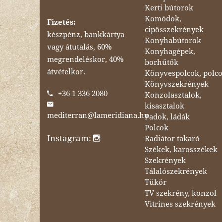
Kerti bútorok
Komódok,
Fizetés:
cipősszekrények
készpénz, bankkártya
Konyhabútorok
vagy átutalás, 60%
Konyhagépek,
megrendeléskor, 40%
borhűtők
átvételkor.
Könyvespolcok, polc
Könyvszekrények
+36 1 336 2080
Konzolasztalok,
kisasztalok
mediterran@lameridiana.hu
Padok, ládák
Polcok
Instagram:
Radiátor takaró
Székek, karosszékek
Szekrények
Tálalószekrények
Tükör
TV szekrény, konzol
Vitrines szekrények