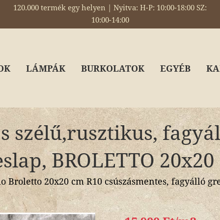
120.000 termék egy helyen | Nyitva: H-P: 10:00-18:00 SZ:
10:00-14:00
OK
LÁMPÁK
BURKOLATOK
EGYÉB
KA
s szélű,rusztikus, fagyá
eslap, BROLETTO 20x20
 Broletto 20x20 cm R10 csúszásmentes, fagyálló gre