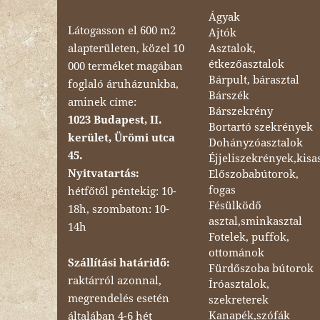
Ágyak
Látogasson el 600 m2
Ajtók
Asztalok,
alapterületen, közel 10
étkezőasztalok
000 terméket magában
Bárpult, bárasztal
foglaló áruházunkba,
Bárszék
aminek címe:
Bárszekrény
1023 Budapest, II.
Bortartó szekrények
kerület, Ürömi utca
Dohányzóasztalok
45.
Éjjeliszekrények,kisa
Nyitvatartás:
Előszobabútorok,
fogas
hétfőtől péntekig: 10-
Fésülködő
18h, szombaton: 10-
asztal,sminkasztal
14h
Fotelek, puffok,
ottománok
Szállítási határidő:
Fürdőszoba bútorok
raktárról azonnal,
Íróasztalok,
megrendelés esetén
szekreterek
Kanapék,szófák
általában 4-6 hét