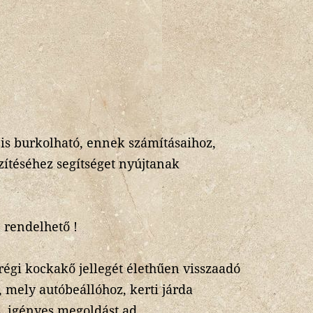
is burkolható, ennek számításaihoz,
zítéséhez segítséget nyújtanak
 rendelhető !
régi kockakő jellegét élethűen visszaadó
, mely autóbeállóhoz, kerti járda
s, igényes megoldást ad.