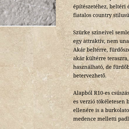
építészetéhez, beltéri 
fiatalos country stilus
Szürke szineivel seml
egy attraktív, nem un
Akár beltérre, fürdősz
akár kültérre teraszra
használható, de fürdő
betervezhető.
Alapból R10-es csúszás
es verzió tökéletesen b
ellenére is a burkolato
medence melletti padl