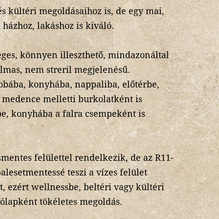
és kültéri megoldásaihoz is, de egy mai,
ú házhoz, lakáshoz is kiváló.
eges, könnyen illeszthető, mindazonáltal
almas, nem streril megjelenésű.
obába, konyhába, nappaliba, előtérbe,
, medence melletti burkolatként is
be, konyhába a falra csempeként is
mentes felülettel rendelkezik, de az R11-
alesetmentessé teszi a vízes felület
t, ezért wellnessbe, beltéri vagy kültéri
ólapként tökéletes megoldás.