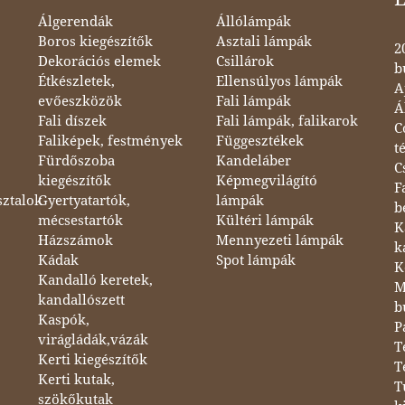
Álgerendák
Állólámpák
Boros kiegészítők
Asztali lámpák
2
Dekorációs elemek
Csillárok
b
Étkészletek,
Ellensúlyos lámpák
A
evőeszközök
Fali lámpák
Á
Fali díszek
Fali lámpák, falikarok
C
Faliképek, festmények
Függesztékek
t
Fürdőszoba
Kandeláber
C
kiegészítők
Képmegvilágító
F
sztalok
Gyertyatartók,
lámpák
b
mécsestartók
Kültéri lámpák
K
Házszámok
Mennyezeti lámpák
k
Kádak
Spot lámpák
K
Kandalló keretek,
M
kandallószett
b
Kaspók,
P
virágládák,vázák
T
Kerti kiegészítők
T
Kerti kutak,
T
szökőkutak