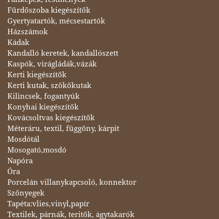
Fürdőszoba kiegészítők
Gyertyatartók, mécsestartók
Házszámok
Kádak
Kandalló keretek, kandallószett
Kaspók, virágládák,vázák
Kerti kiegészítők
Kerti kutak, szökőkutak
Kilincsek, fogantyúk
Konyhai kiegészítők
Kovácsoltvas kiegészítők
Méteráru, textil, függöny, kárpit
Mosdótál
Mosogató,mosdó
Napóra
Óra
Porcelán villanykapcsoló, konnektor
Szőnyegek
Tapéta:vlies,vinyl,papír
Textilek, párnák, teritők, ágytakarók