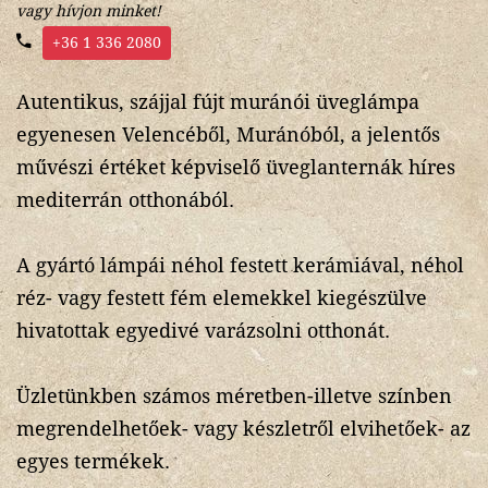
vagy hívjon minket!
+36 1 336 2080
Autentikus, szájjal fújt muránói üveglámpa
egyenesen Velencéből, Muránóból, a jelentős
művészi értéket képviselő üveglanternák híres
mediterrán otthonából.
A gyártó lámpái néhol festett kerámiával, néhol
réz- vagy festett fém elemekkel kiegészülve
hivatottak egyedivé varázsolni otthonát.
Üzletünkben számos méretben-illetve színben
megrendelhetőek- vagy készletről elvihetőek- az
egyes termékek.