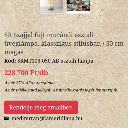
SR Szájjal fújt muránói asztali
üveglámpa, klasszikus stilusban / 50 cm
magas
Kód:
SRMT106-050 AB asztali lámpa
228 700 Ft/db
Az ár 27% ÁFA-t tartalmaz
Az ár tájékoztató jellegű! Az árváltoztatás jogát fenntartjuk!
Rendelje meg emailben
mediterran@lameridiana.hu