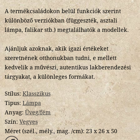
A termékcsaládokon belül funkciók szerint
különböző verziókban (függeszték, asztali
lámpa, falikar stb.) megtalálhatók a modellek.
Ajánljuk azoknak, akik igazi értékeket
szeretnének otthonukban tudni, e mellett
kedvelik a művészi, autentikus lakberendezési
tárgyakat, a különleges formákat.
Stílus:
Klasszikus
Tipus:
Lámpa
Anyag:
Üveg/fém
Szín:
Vegyes
Méret (szél., mély., mag. /cm):
23 x 26 x 50