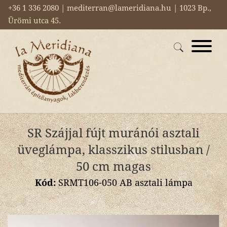
+36 1 336 2080 | mediterran@lameridiana.hu | 1023 Bp.,
Ürömi utca 45.
SR Szájjal fújt muránói asztali
üveglámpa, klasszikus stilusban /
50 cm magas
Kód:
SRMT106-050 AB asztali lámpa