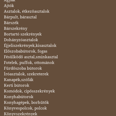
Ajtók
Asztalok, étkezőasztalok
Bárpult, bárasztal
Bárszék
Bárszekrény
Bortartó szekrények
Dohányzóasztalok
Éjjeliszekrények,kisasztalok
Előszobabútorok, fogas
Fésülködő asztal,sminkasztal
Fotelek, puffok, ottománok
Fürdőszoba bútorok
Íróasztalok, szekreterek
Kanapék,szófák
Kerti bútorok
Komódok, cipősszekrények
Konyhabútorok
Konyhagépek, borhűtők
Könyvespolcok, polcok
Könyvszekrények