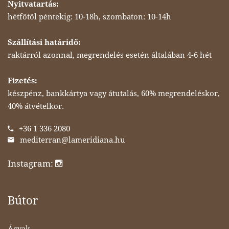
Nyitvatartás:
hétfőtől péntekig: 10-18h, szombaton: 10-14h
Szállítási határidő:
raktárról azonnal, megrendelés esetén általában 4-6 hét
Fizetés:
készpénz, bankkártya vagy átutalás, 60% megrendeléskor,
40% átvételkor.
+36 1 336 2080
mediterran@lameridiana.hu
Instagram:
Bútor
Ágyak