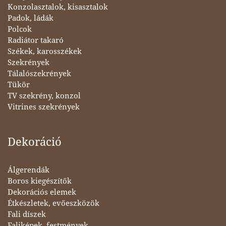
Konzolasztalok, kisasztalok
Padok, ládák
Polcok
Radiátor takaró
Székek, karosszékek
Szekrények
Tálalószekrények
Tükör
TV szekrény, konzol
Vitrines szekrények
Dekoráció
Álgerendák
Boros kiegészítők
Dekorációs elemek
Étkészletek, evőeszközök
Fali díszek
Faliképek, festmények