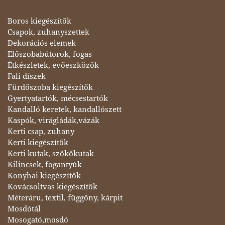
Boros kiegészítők
Csapok, zuhanyszettek
Dekorációs elemek
Előszobabútorok, fogas
Étkészletek, evőeszközök
Fali díszek
Fürdőszoba kiegészítők
Gyertyatartók, mécsestartók
Kandalló keretek, kandallószett
Kaspók, virágládák,vázák
Kerti csap, zuhany
Kerti kiegészítők
Kerti kutak, szökőkutak
Kilincsek, fogantyúk
Konyhai kiegészítők
Kovácsoltvas kiegészítők
Méteráru, textil, függöny, kárpit
Mosdótál
Mosogató,mosdó