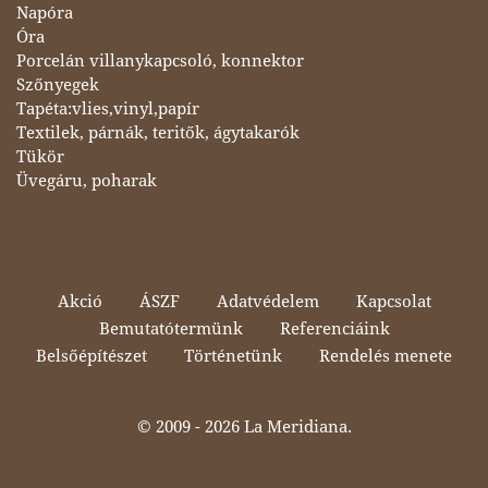
Napóra
Óra
Porcelán villanykapcsoló, konnektor
Szőnyegek
Tapéta:vlies,vinyl,papír
Textilek, párnák, teritők, ágytakarók
Tükör
Üvegáru, poharak
Akció
ÁSZF
Adatvédelem
Kapcsolat
Bemutatótermünk
Referenciáink
Belsőépítészet
Történetünk
Rendelés menete
© 2009 -
2026 La Meridiana.