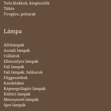
Tufa blokkok, kiegészítők
Tükör
Üvegáru, poharak
Lámpa
Állólámpák
Asztali lámpák
Csillárok
Ellensúlyos lámpák
Fali lámpák
Fali lámpák, falikarok
Függesztékek
Kandeláber
Képmegvilágító lámpák
Kültéri lámpák
Mennyezeti lámpák
Spot lámpák