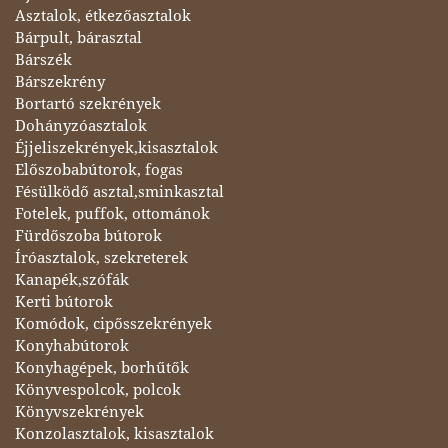
Asztalok, étkezőasztalok
Bárpult, bárasztal
Bárszék
Bárszekrény
Bortartó szekrények
Dohányzóasztalok
Éjjeliszekrények,kisasztalok
Előszobabútorok, fogas
Fésülködő asztal,sminkasztal
Fotelek, puffok, ottománok
Fürdőszoba bútorok
Íróasztalok, szekreterek
Kanapék,szófák
Kerti bútorok
Komódok, cipősszekrények
Konyhabútorok
Konyhagépek, borhűtők
Könyvespolcok, polcok
Könyvszekrények
Konzolasztalok, kisasztalok