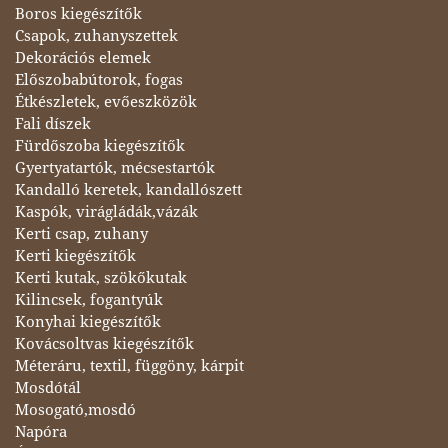
Boros kiegészítők
Csapok, zuhanyszettek
Dekorációs elemek
Előszobabútorok, fogas
Étkészletek, evőeszközök
Fali díszek
Fürdőszoba kiegészítők
Gyertyatartók, mécsestartók
Kandalló keretek, kandallószett
Kaspók, virágládák,vázák
Kerti csap, zuhany
Kerti kiegészítők
Kerti kutak, szökőkutak
Kilincsek, fogantyúk
Konyhai kiegészítők
Kovácsoltvas kiegészítők
Méteráru, textil, függöny, kárpit
Mosdótál
Mosogató,mosdó
Napóra