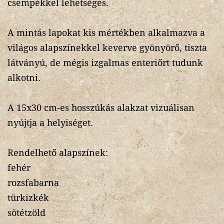
csempékkel lehetséges.
A mintás lapokat kis mértékben alkalmazva a
világos alapszínekkel keverve gyönyörő, tiszta
látványú, de mégis izgalmas enteriőrt tudunk
alkotni.
A 15x30 cm-es hosszúkás alakzat vizuálisan
nyújtja a helyiséget.
Rendelhető alapszínek:
fehér
rozsfabarna
türkizkék
sötétzöld