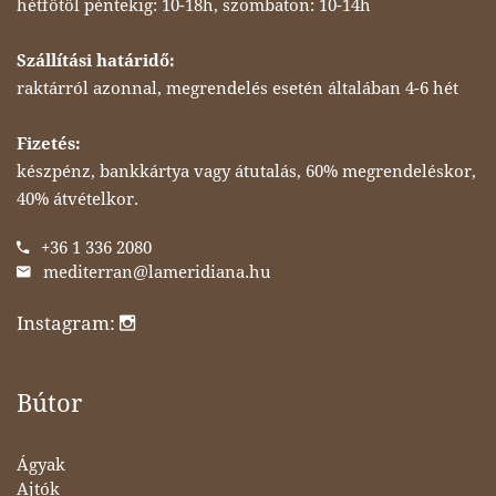
hétfőtől péntekig: 10-18h, szombaton: 10-14h
Szállítási határidő:
raktárról azonnal, megrendelés esetén általában 4-6 hét
Fizetés:
készpénz, bankkártya vagy átutalás, 60% megrendeléskor,
40% átvételkor.
+36 1 336 2080
mediterran@lameridiana.hu
Instagram:
Bútor
Ágyak
Ajtók