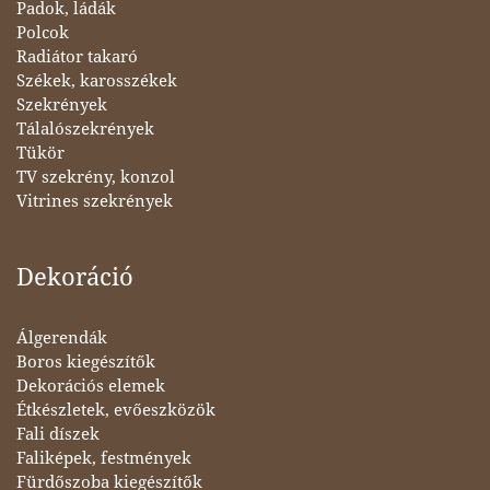
Padok, ládák
Polcok
Radiátor takaró
Székek, karosszékek
Szekrények
Tálalószekrények
Tükör
TV szekrény, konzol
Vitrines szekrények
Dekoráció
Álgerendák
Boros kiegészítők
Dekorációs elemek
Étkészletek, evőeszközök
Fali díszek
Faliképek, festmények
Fürdőszoba kiegészítők