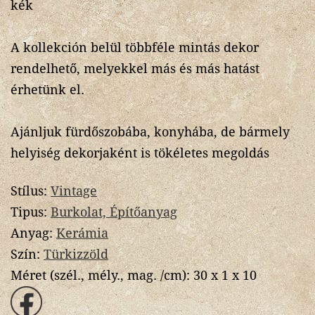
kék
A kollekción belül többféle mintás dekor
rendelhető, melyekkel más és más hatást
érhetünk el.
Ajánljuk fürdőszobába, konyhába, de bármely
helyiség dekorjaként is tökéletes megoldás
Stílus:
Vintage
Tipus:
Burkolat, Építőanyag
Anyag:
Kerámia
Szín:
Türkizzöld
Méret (szél., mély., mag. /cm):
30 x 1 x 10