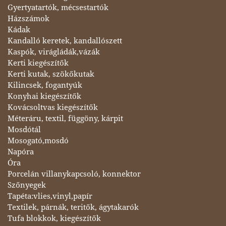
Gyertyatartók, mécsestartók
Házszámok
Kádak
Kandalló keretek, kandallószett
Kaspók, virágládák,vázák
Kerti kiegészítők
Kerti kutak, szökőkutak
Kilincsek, fogantyúk
Konyhai kiegészítők
Kovácsoltvas kiegészítők
Méteráru, textil, függöny, kárpit
Mosdótál
Mosogató,mosdó
Napóra
Óra
Porcelán villanykapcsoló, konnektor
Szőnyegek
Tapéta:vlies,vinyl,papír
Textilek, párnák, teritők, ágytakarók
Tufa blokkok, kiegészítők