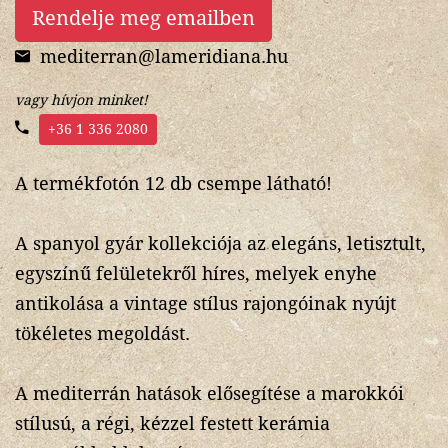
Rendelje meg emailben
mediterran@lameridiana.hu
vagy hívjon minket!
+36 1 336 2080
A termékfotón 12 db csempe látható!
A spanyol gyár kollekciója az elegáns, letisztult,
egyszínű felületekről híres, melyek enyhe
antikolása a vintage stílus rajongóinak nyújt
tökéletes megoldást.
A mediterrán hatások elősegítése a marokkói
stílusú, a régi, kézzel festett kerámia