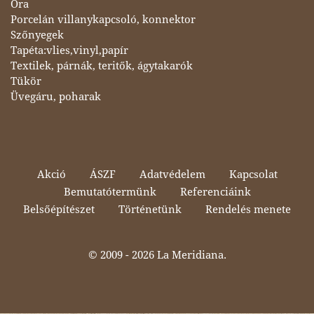
Óra
Porcelán villanykapcsoló, konnektor
Szőnyegek
Tapéta:vlies,vinyl,papír
Textilek, párnák, teritők, ágytakarók
Tükör
Üvegáru, poharak
Akció
ÁSZF
Adatvédelem
Kapcsolat
Bemutatótermünk
Referenciáink
Belsőépítészet
Történetünk
Rendelés menete
© 2009 -
2026 La Meridiana.