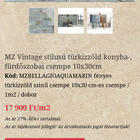
MZ Vintage stilusú türkizzöld konyha-,
fürdőszobai csempe 10x30cm
Kód:
MZBELLAGIOAQUAMARIN fényes
türkizzöld szinű csempe 10x30 cm-es csempe /
1m2 / doboz
17 900 Ft/m2
Az ár 27% ÁFA-t tartalmaz
Az ár tájékoztató jellegű! Az árváltoztatás jogát fenntartjuk!