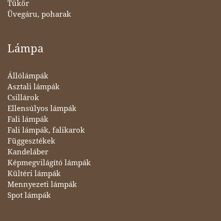
Tükör
Üvegáru, poharak
Lámpa
Állólámpák
Asztali lámpák
Csillárok
Ellensúlyos lámpák
Fali lámpák
Fali lámpák, falikarok
Függesztékek
Kandeláber
Képmegvilágító lámpák
Kültéri lámpák
Mennyezeti lámpák
Spot lámpák