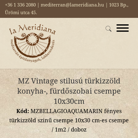
+36 1 336 2080 | mediterran@lameridiana.hu | 1023 Bp.,
Ürömi utca 45.
MZ Vintage stilusú türkizzöld
konyha-, fürdőszobai csempe
10x30cm
Kód:
MZBELLAGIOAQUAMARIN fényes
türkizzöld szinű csempe 10x30 cm-es csempe
/ 1m2 / doboz