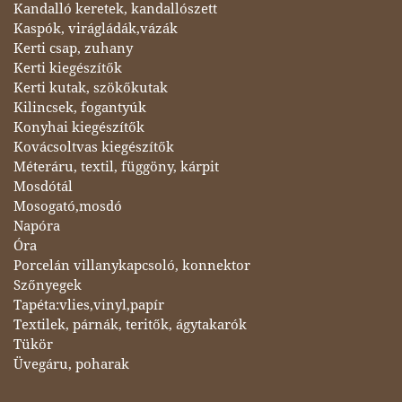
Kandalló keretek, kandallószett
Kaspók, virágládák,vázák
Kerti csap, zuhany
Kerti kiegészítők
Kerti kutak, szökőkutak
Kilincsek, fogantyúk
Konyhai kiegészítők
Kovácsoltvas kiegészítők
Méteráru, textil, függöny, kárpit
Mosdótál
Mosogató,mosdó
Napóra
Óra
Porcelán villanykapcsoló, konnektor
Szőnyegek
Tapéta:vlies,vinyl,papír
Textilek, párnák, teritők, ágytakarók
Tükör
Üvegáru, poharak