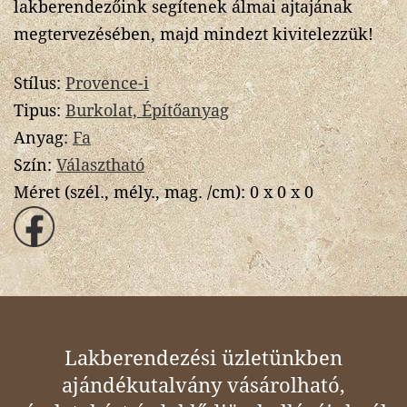
lakberendezőink segítenek álmai ajtajának
megtervezésében, majd mindezt kivitelezzük!
Stílus:
Provence-i
Tipus:
Burkolat, Építőanyag
Anyag:
Fa
Szín:
Választható
Méret (szél., mély., mag. /cm):
0 x 0 x 0
Lakberendezési üzletünkben
ajándékutalvány vásárolható,