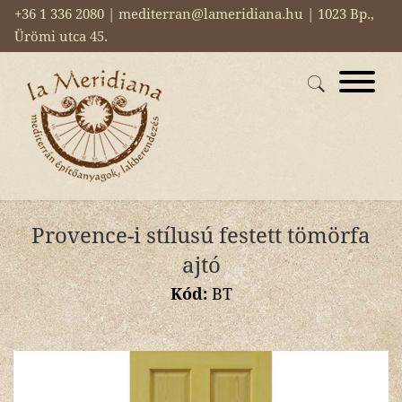
+36 1 336 2080 | mediterran@lameridiana.hu | 1023 Bp.,
Ürömi utca 45.
Provence-i stílusú festett tömörfa
ajtó
Kód:
BT