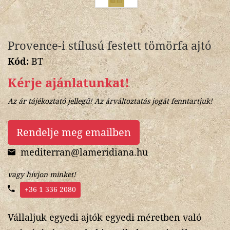
Provence-i stílusú festett tömörfa ajtó
Kód:
BT
Kérje ajánlatunkat!
Az ár tájékoztató jellegű! Az árváltoztatás jogát fenntartjuk!
Rendelje meg emailben
mediterran@lameridiana.hu
vagy hívjon minket!
+36 1 336 2080
Vállaljuk egyedi ajtók egyedi méretben való