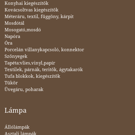
Konyhai kiegészítők
Kovácsoltvas kiegészítők
Méteráru, textil, függöny, kárpit
Mosdótál
Mosogató,mosdó
Napóra
Óra
Porcelán villanykapcsoló, konnektor
Szőnyegek
Tapéta:vlies,vinyl,papír
Textilek, párnák, teritők, ágytakarók
Tufa blokkok, kiegészítők
Tükör
Üvegáru, poharak
Lámpa
Állólámpák
Asztali lámpák