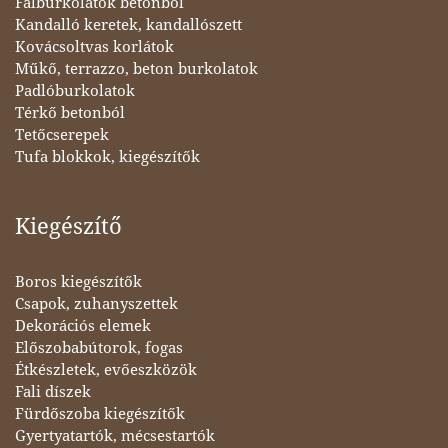
Falburkolatok betonból
Kandalló keretek, kandallószett
Kovácsoltvas korlátok
Műkő, terrazzo, beton burkolatok
Padlóburkolatok
Térkő betonból
Tetőcserepek
Tufa blokkok, kiegészítők
Kiegészítő
Boros kiegészítők
Csapok, zuhanyszettek
Dekorációs elemek
Előszobabútorok, fogas
Étkészletek, evőeszközök
Fali díszek
Fürdőszoba kiegészítők
Gyertyatartók, mécsestartók