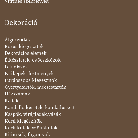
Vitrines szekrények
Dekoráció
Álgerendák
Boros kiegészítők
Dekorációs elemek
Étkészletek, evőeszközök
Fali díszek
Faliképek, festmények
Fürdőszoba kiegészítők
Gyertyatartók, mécsestartók
Házszámok
Kádak
Kandalló keretek, kandallószett
Kaspók, virágládák,vázák
Kerti kiegészítők
Kerti kutak, szökőkutak
Kilincsek, fogantyúk