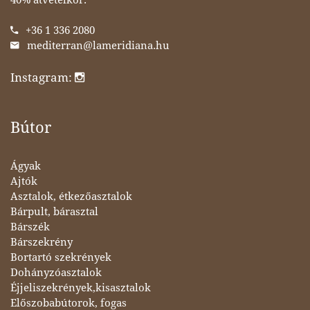
+36 1 336 2080
mediterran@lameridiana.hu
Instagram:
Bútor
Ágyak
Ajtók
Asztalok, étkezőasztalok
Bárpult, bárasztal
Bárszék
Bárszekrény
Bortartó szekrények
Dohányzóasztalok
Éjjeliszekrények,kisasztalok
Előszobabútorok, fogas