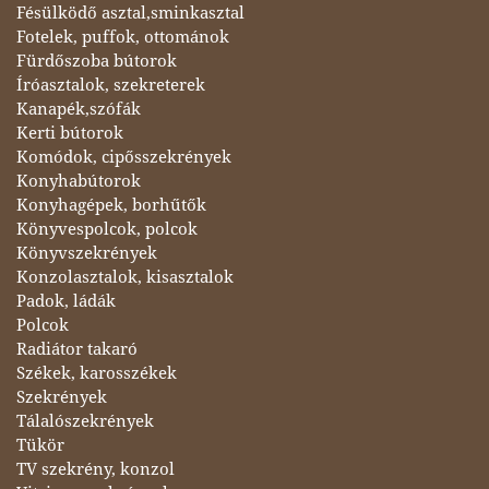
Fésülködő asztal,sminkasztal
Fotelek, puffok, ottománok
Fürdőszoba bútorok
Íróasztalok, szekreterek
Kanapék,szófák
Kerti bútorok
Komódok, cipősszekrények
Konyhabútorok
Konyhagépek, borhűtők
Könyvespolcok, polcok
Könyvszekrények
Konzolasztalok, kisasztalok
Padok, ládák
Polcok
Radiátor takaró
Székek, karosszékek
Szekrények
Tálalószekrények
Tükör
TV szekrény, konzol