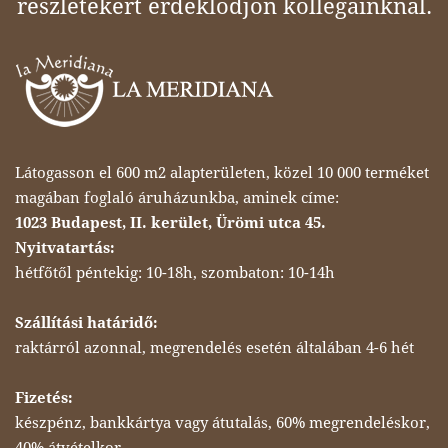
részletekért érdeklődjön kollégáinknál.
Látogasson el 600 m2 alapterületen, közel 10 000 terméket
magában foglaló áruházunkba, aminek címe:
1023 Budapest, II. kerület, Ürömi utca 45.
Nyitvatartás:
hétfőtől péntekig: 10-18h, szombaton: 10-14h
Szállítási határidő:
raktárról azonnal, megrendelés esetén általában 4-6 hét
Fizetés:
készpénz, bankkártya vagy átutalás, 60% megrendeléskor,
40% átvételkor.