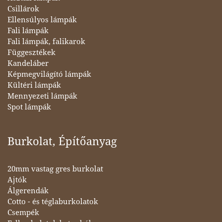
Csillárok
Ellensúlyos lámpák
Fali lámpák
Fali lámpák, falikarok
Függesztékek
Kandeláber
Képmegvilágító lámpák
Kültéri lámpák
Mennyezeti lámpák
Spot lámpák
Burkolat, Építőanyag
20mm vastag gres burkolat
Ajtók
Álgerendák
Cotto - és téglaburkolatok
Csempék