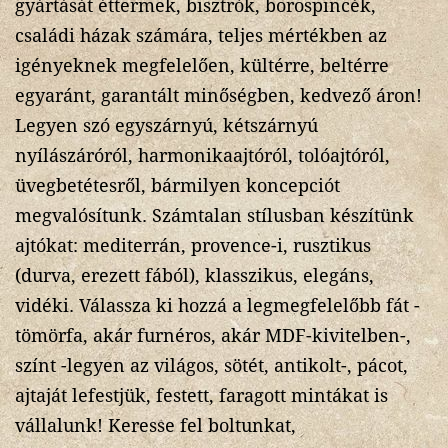
gyártását éttermek, bisztrók, borospincék,
családi házak számára, teljes mértékben az
igényeknek megfelelően, kültérre, beltérre
egyaránt, garantált minőségben, kedvező áron!
Legyen szó egyszárnyú, kétszárnyú
nyílászáróról, harmonikaajtóról, tolóajtóról,
üvegbetétesről, bármilyen koncepciót
megvalósítunk. Számtalan stílusban készítünk
ajtókat: mediterrán, provence-i, rusztikus
(durva, erezett fából), klasszikus, elegáns,
vidéki. Válassza ki hozzá a legmegfelelőbb fát -
tömörfa, akár furnéros, akár MDF-kivitelben-,
színt -legyen az világos, sötét, antikolt-, pácot,
ajtaját lefestjük, festett, faragott mintákat is
vállalunk! Keresse fel boltunkat,