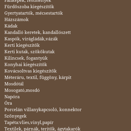
Faliképek, festmények
Fürdőszoba kiegészítők
Gyertyatartók, mécsestartók
Házszámok
Kádak
Kandalló keretek, kandallószett
Kaspók, virágládák,vázák
Kerti kiegészítők
Kerti kutak, szökőkutak
Kilincsek, fogantyúk
Konyhai kiegészítők
Kovácsoltvas kiegészítők
Méteráru, textil, függöny, kárpit
Mosdótál
Mosogató,mosdó
Napóra
Óra
Porcelán villanykapcsoló, konnektor
Szőnyegek
Tapéta:vlies,vinyl,papír
Textilek, párnák, teritők, ágytakarók