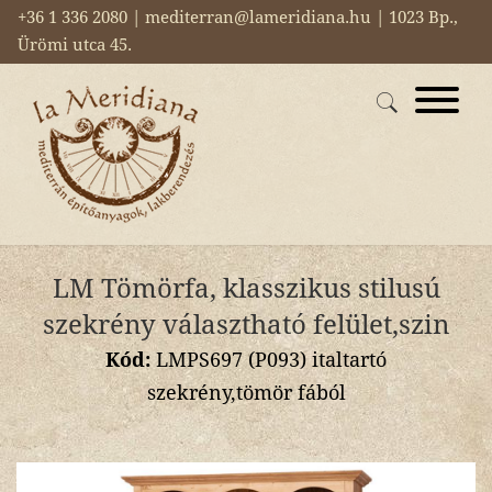
+36 1 336 2080 | mediterran@lameridiana.hu | 1023 Bp.,
Ürömi utca 45.
LM Tömörfa, klasszikus stilusú
szekrény választható felület,szin
Kód:
LMPS697 (P093) italtartó
szekrény,tömör fából