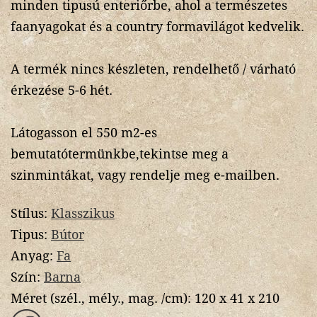
minden tipusú enteriőrbe, ahol a természetes
faanyagokat és a country formavilágot kedvelik.
A termék nincs készleten, rendelhető / várható
érkezése 5-6 hét.
Látogasson el 550 m2-es
bemutatótermünkbe,tekintse meg a
szinmintákat, vagy rendelje meg e-mailben.
Stílus:
Klasszikus
Tipus:
Bútor
Anyag:
Fa
Szín:
Barna
Méret (szél., mély., mag. /cm):
120 x 41 x 210