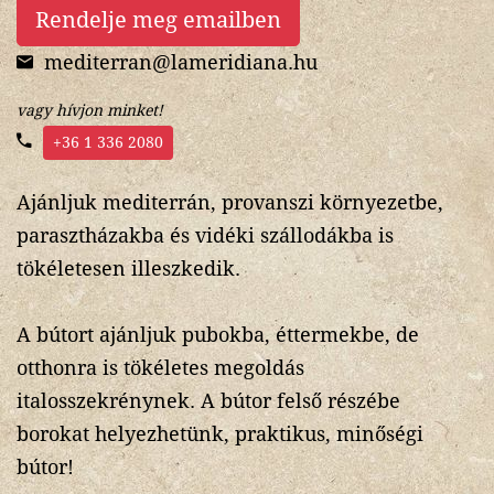
Rendelje meg emailben
mediterran@lameridiana.hu
vagy hívjon minket!
+36 1 336 2080
Ajánljuk mediterrán, provanszi környezetbe,
parasztházakba és vidéki szállodákba is
tökéletesen illeszkedik.
A bútort ajánljuk pubokba, éttermekbe, de
otthonra is tökéletes megoldás
italosszekrénynek. A bútor felső részébe
borokat helyezhetünk, praktikus, minőségi
bútor!