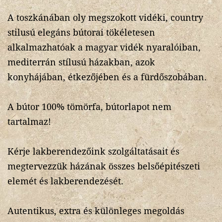
A toszkánában oly megszokott vidéki, country
stilusú elegáns bútorai tökéletesen
alkalmazhatóak a magyar vidék nyaralóiban,
mediterrán stílusú házakban, azok
konyhájában, étkezőjében és a fürdőszobában.
A bútor 100% tömörfa, bútorlapot nem
tartalmaz!
Kérje lakberendezőink szolgáltatásait és
megtervezzük házának összes belsőépitészeti
elemét és lakberendezését.
Autentikus, extra és különleges megoldás