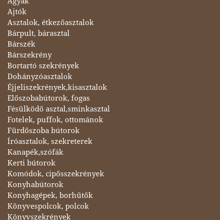
Ágyak
Ajtók
Asztalok, étkezőasztalok
Bárpult, bárasztal
Bárszék
Bárszekrény
Bortartó szekrények
Dohányzóasztalok
Éjjeliszekrények,kisasztalok
Előszobabútorok, fogas
Fésülködő asztal,sminkasztal
Fotelek, puffok, ottománok
Fürdőszoba bútorok
Íróasztalok, szekreterek
Kanapék,szófák
Kerti bútorok
Komódok, cipősszekrények
Konyhabútorok
Konyhagépek, borhűtők
Könyvespolcok, polcok
Könyvszekrények