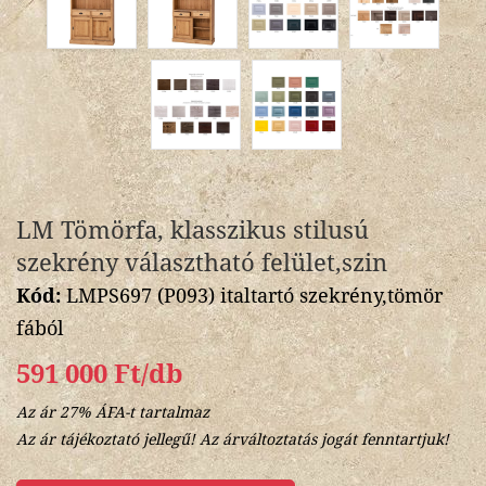
LM Tömörfa, klasszikus stilusú
szekrény választható felület,szin
Kód:
LMPS697 (P093) italtartó szekrény,tömör
fából
591 000 Ft/db
Az ár 27% ÁFA-t tartalmaz
Az ár tájékoztató jellegű! Az árváltoztatás jogát fenntartjuk!