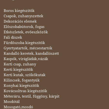
Boros kiegészítők
Csapok, zuhanyszettek
Dekorációs elemek
Előszobabútorok, fogas
Étkészletek, evőeszközök
Fali díszek
Fürdőszoba kiegészítők
Gyertyatartók, mécsestartók
Kandalló keretek, kandallószett
Kaspók, virágládák,vázák
Kerti csap, zuhany
Kerti kiegészítők
Kerti kutak, szökőkutak
Kilincsek, fogantyúk
Konyhai kiegészítők
Kovácsoltvas kiegészítők
Méteráru, textil, függöny, kárpit
Mosdótál
Mosogató,mosdó