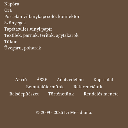
Napóra
Óra
Porcelán villanykapcsoló, konnektor
Szőnyegek
Tapéta:vlies,vinyl,papír
Textilek, párnák, teritők, ágytakarók
Tükör
Üvegáru, poharak
Akció
ÁSZF
Adatvédelem
Kapcsolat
Bemutatótermünk
Referenciáink
Belsőépítészet
Történetünk
Rendelés menete
© 2009 -
2026 La Meridiana.