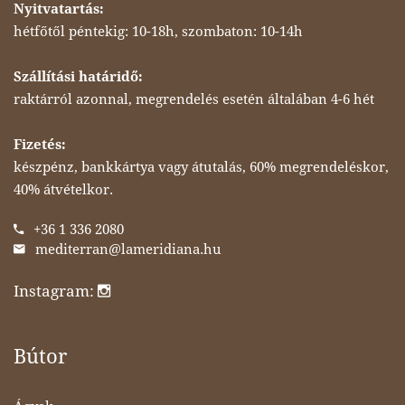
Nyitvatartás:
hétfőtől péntekig: 10-18h, szombaton: 10-14h
Szállítási határidő:
raktárról azonnal, megrendelés esetén általában 4-6 hét
Fizetés:
készpénz, bankkártya vagy átutalás, 60% megrendeléskor,
40% átvételkor.
+36 1 336 2080
mediterran@lameridiana.hu
Instagram:
Bútor