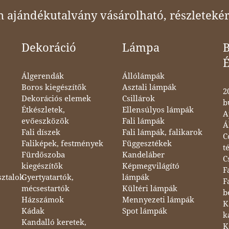
ajándékutalvány vásárolható, részletekér
Dekoráció
Lámpa
B
Álgerendák
Állólámpák
Boros kiegészítők
Asztali lámpák
2
Dekorációs elemek
Csillárok
b
Étkészletek,
Ellensúlyos lámpák
A
evőeszközök
Fali lámpák
Á
Fali díszek
Fali lámpák, falikarok
C
Faliképek, festmények
Függesztékek
t
Fürdőszoba
Kandeláber
C
kiegészítők
Képmegvilágító
F
sztalok
Gyertyatartók,
lámpák
F
mécsestartók
Kültéri lámpák
b
Házszámok
Mennyezeti lámpák
K
Kádak
Spot lámpák
k
Kandalló keretek,
K