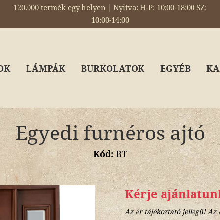
120.000 termék egy helyen | Nyitva: H-P: 10:00-18:00 SZ:
10:00-14:00
OK
LÁMPÁK
BURKOLATOK
EGYÉB
KA
Egyedi furnéros ajtó
Kód:
BT
Kérje ajánlatun
Az ár tájékoztató jellegű! Az 