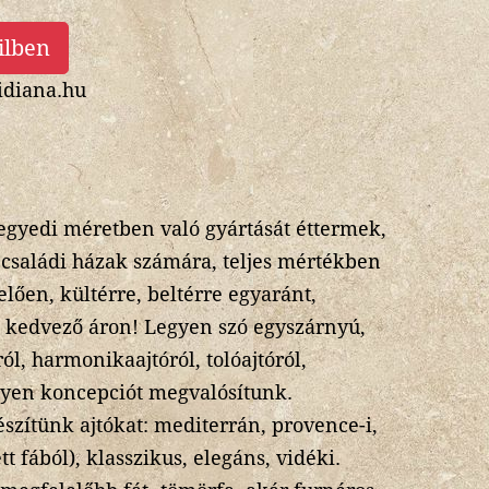
ilben
diana.hu
 egyedi méretben való gyártását éttermek,
 családi házak számára, teljes mértékben
ően, kültérre, beltérre egyaránt,
 kedvező áron! Legyen szó egyszárnyú,
ól, harmonikaajtóról, tolóajtóról,
lyen koncepciót megvalósítunk.
szítünk ajtókat: mediterrán, provence-i,
tt fából), klasszikus, elegáns, vidéki.