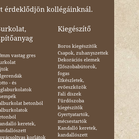
t érdeklődjön kollégáinknál.
urkolat,
Kiegészítő
Építőanyag
Boros kiegészítők
Csapok, zuhanyszettek
0mm vastag gres
Dekorációs elemek
urkolat
Előszobabútorok,
jtók
fogas
lgerendák
Étkészletek,
otto - és
evőeszközök
églaburkolatok
Fali díszek
sempék
Fürdőszoba
alburkolat betonból
kiegészítők
alburkolatok
Gyertyatartók,
etonból
mécsestartók
andalló keretek,
Kandalló keretek,
andallószett
kandallószett
ovácsoltvas korlátok