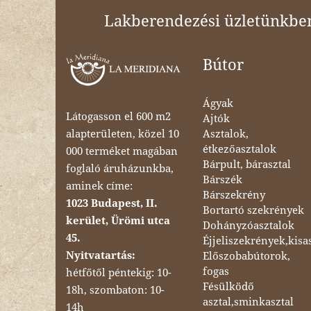
Lakberendezési üzletünkben 
Bútor
Ágyak
Látogasson el 600 m2
Ajtók
Asztalok,
alapterületen, közel 10
étkezőasztalok
000 terméket magában
Bárpult, bárasztal
foglaló áruházunkba,
Bárszék
aminek címe:
Bárszekrény
1023 Budapest, II.
Bortartó szekrények
kerület, Ürömi utca
Dohányzóasztalok
45.
Éjjeliszekrények,kisa
Nyitvatartás:
Előszobabútorok,
fogas
hétfőtől péntekig: 10-
Fésülködő
18h, szombaton: 10-
asztal,sminkasztal
14h