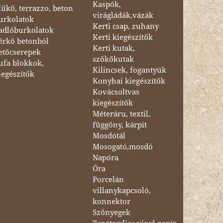
Kaspók,
űkő, terrazzo, beton
virágládák,vázák
urkolatok
Kerti csap, zuhany
adlóburkolatok
Kerti kiegészítők
érkő betonból
Kerti kutak,
etőcserepek
szökőkutak
ufa blokkok,
Kilincsek, fogantyúk
iegészítők
Konyhai kiegészítők
Kovácsoltvas
kiegészítők
Méteráru, textil,
függöny, kárpit
Mosdótál
Mosogató,mosdó
Napóra
Óra
Porcelán
villanykapcsoló,
konnektor
Szőnyegek