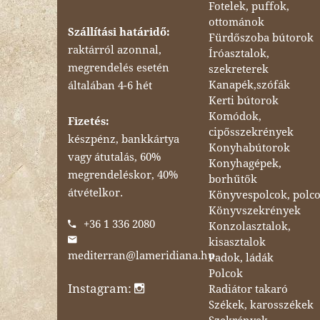
Fotelek, puffok,
ottománok
Szállítási határidő:
Fürdőszoba bútorok
raktárról azonnal,
Íróasztalok,
megrendelés esetén
szekreterek
Kanapék,szófák
általában 4-6 hét
Kerti bútorok
Komódok,
Fizetés:
cipősszekrények
készpénz, bankkártya
Konyhabútorok
vagy átutalás, 60%
Konyhagépek,
megrendeléskor, 40%
borhűtők
átvételkor.
Könyvespolcok, polc
Könyvszekrények
+36 1 336 2080
Konzolasztalok,
kisasztalok
mediterran@lameridiana.hu
Padok, ládák
Polcok
Instagram:
Radiátor takaró
Székek, karosszékek