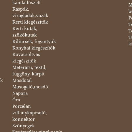
kandallószett
M
Kaspók,
b
virágládák,vázák
P
Kerti kiegészítők
T
Kerti kutak,
T
szökőkutak
T
Kilincsek, fogantyúk
k
Konyhai kiegészítők
Kovácsoltvas
kiegészítők
Méteráru, textil,
függöny, kárpit
ok
Mosdótál
Mosogató,mosdó
Napóra
Óra
Porcelán
villanykapcsoló,
konnektor
Szőnyegek