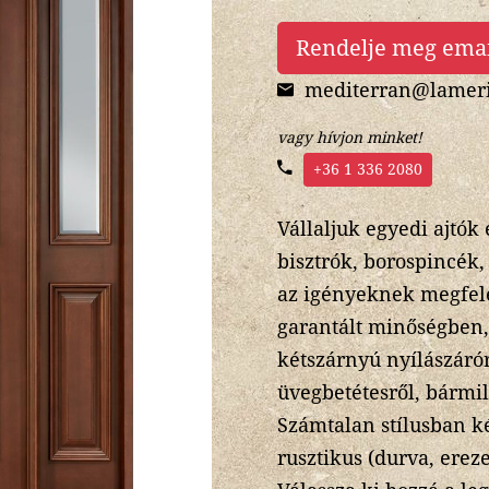
Rendelje meg ema
mediterran@lameri
vagy hívjon minket!
+36 1 336 2080
Vállaljuk egyedi ajtók
bisztrók, borospincék,
az igényeknek megfelel
garantált minőségben,
kétszárnyú nyílászárór
üvegbetétesről, bármi
Számtalan stílusban ké
rusztikus (durva, ereze