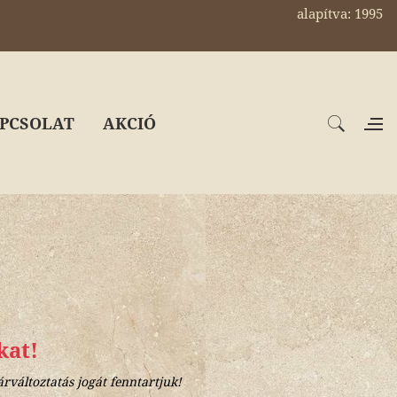
alapítva: 1995
PCSOLAT
AKCIÓ
kat!
árváltoztatás jogát fenntartjuk!