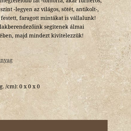
gmegfelelőbb fát -tömörfa, akár furnéros,
zínt -legyen az világos, sötét, antikolt-,
, festett, faragott mintákat is vállalunk!
, lakberendezőink segítenek álmai
ében, majd mindezt kivitelezzük!
anyag
g. /cm):
0 x 0 x 0