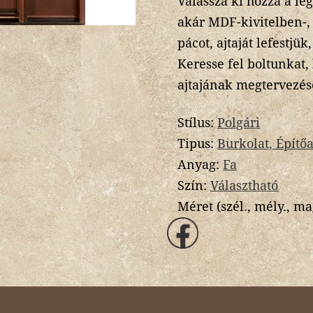
Válassza ki hozzá a le
akár MDF-kivitelben-, s
pácot, ajtaját lefestjük
Keresse fel boltunkat
ajtajának megtervezés
Stílus:
Polgári
Tipus:
Burkolat, Építő
Anyag:
Fa
Szín:
Választható
Méret (szél., mély., ma