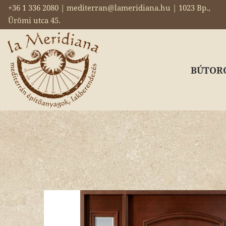
+36 1 336 2080 | mediterran@lameridiana.hu | 1023 Bp.,
Ürömi utca 45.
BÚTOR