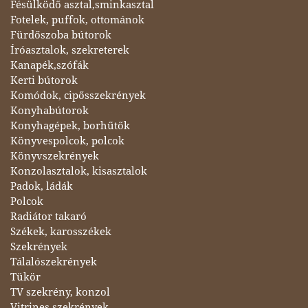
Fésülködő asztal,sminkasztal
Fotelek, puffok, ottománok
Fürdőszoba bútorok
Íróasztalok, szekreterek
Kanapék,szófák
Kerti bútorok
Komódok, cipősszekrények
Konyhabútorok
Konyhagépek, borhűtők
Könyvespolcok, polcok
Könyvszekrények
Konzolasztalok, kisasztalok
Padok, ládák
Polcok
Radiátor takaró
Székek, karosszékek
Szekrények
Tálalószekrények
Tükör
TV szekrény, konzol
Vitrines szekrények