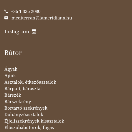
+36 1 336 2080
mediterran@lameridiana.hu
Instagram:
Bútor
Ágyak
Ajtók
Asztalok, étkezőasztalok
Bárpult, bárasztal
Bárszék
Bárszekrény
Bortartó szekrények
Dohányzóasztalok
Éjjeliszekrények,kisasztalok
Előszobabútorok, fogas