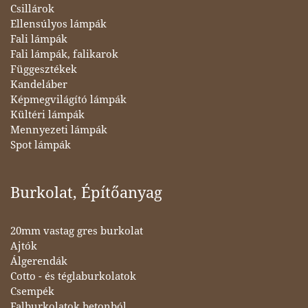
Csillárok
Ellensúlyos lámpák
Fali lámpák
Fali lámpák, falikarok
Függesztékek
Kandeláber
Képmegvilágító lámpák
Kültéri lámpák
Mennyezeti lámpák
Spot lámpák
Burkolat, Építőanyag
20mm vastag gres burkolat
Ajtók
Álgerendák
Cotto - és téglaburkolatok
Csempék
Falburkolatok betonból