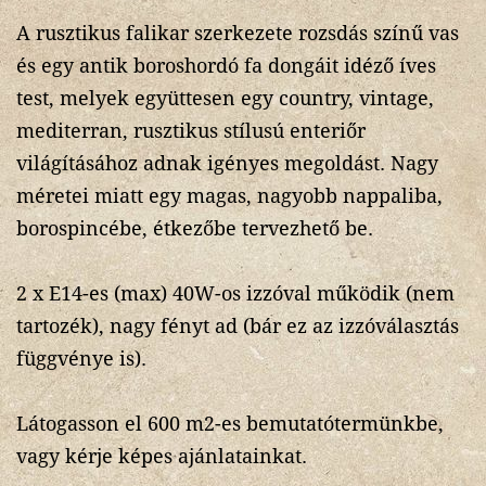
A rusztikus falikar szerkezete rozsdás színű vas
és egy antik boroshordó fa dongáit idéző íves
test, melyek együttesen egy country, vintage,
mediterran, rusztikus stílusú enteriőr
világításához adnak igényes megoldást. Nagy
méretei miatt egy magas, nagyobb nappaliba,
borospincébe, étkezőbe tervezhető be.
2 x E14-es (max) 40W-os izzóval működik (nem
tartozék), nagy fényt ad (bár ez az izzóválasztás
függvénye is).
Látogasson el 600 m2-es bemutatótermünkbe,
vagy kérje képes ajánlatainkat.