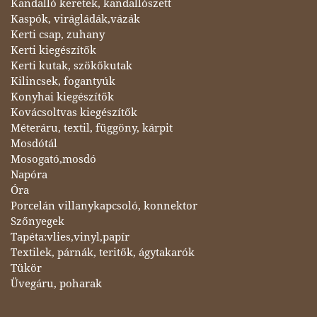
Kandalló keretek, kandallószett
Kaspók, virágládák,vázák
Kerti csap, zuhany
Kerti kiegészítők
Kerti kutak, szökőkutak
Kilincsek, fogantyúk
Konyhai kiegészítők
Kovácsoltvas kiegészítők
Méteráru, textil, függöny, kárpit
Mosdótál
Mosogató,mosdó
Napóra
Óra
Porcelán villanykapcsoló, konnektor
Szőnyegek
Tapéta:vlies,vinyl,papír
Textilek, párnák, teritők, ágytakarók
Tükör
Üvegáru, poharak