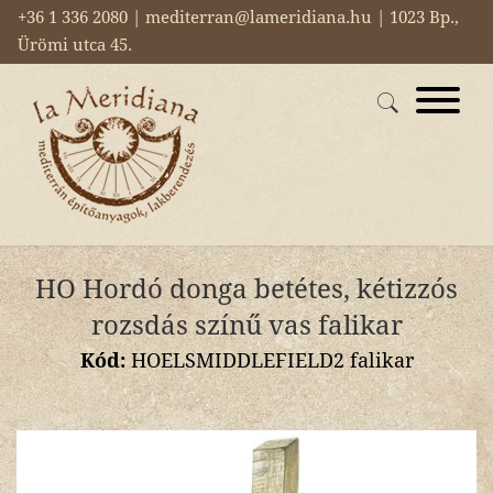
+36 1 336 2080 | mediterran@lameridiana.hu | 1023 Bp.,
Ürömi utca 45.
HO Hordó donga betétes, kétizzós
rozsdás színű vas falikar
Kód:
HOELSMIDDLEFIELD2 falikar