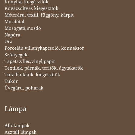
Konyhai kiegészítők
Kovácsoltvas kiegészítők
Méteráru, textil, függöny, kárpit
Mosdótál
Mosogató,mosdó
Napóra
Óra
Porcelán villanykapcsoló, konnektor
Szőnyegek
Tapéta:vlies,vinyl,papír
Textilek, párnák, teritők, ágytakarók
Tufa blokkok, kiegészítők
Tükör
Üvegáru, poharak
Lámpa
Állólámpák
Asztali lámpák