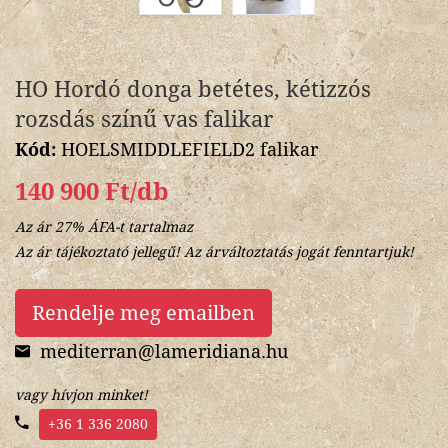
HO Hordó donga betétes, kétizzós
rozsdás színű vas falikar
Kód:
HOELSMIDDLEFIELD2 falikar
140 900 Ft/db
Az ár 27% ÁFA-t tartalmaz
Az ár tájékoztató jellegű! Az árváltoztatás jogát fenntartjuk!
Rendelje meg emailben
mediterran@lameridiana.hu
vagy hívjon minket!
+36 1 336 2080