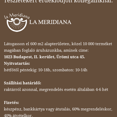
részletekért érdeklődjön kollégáinknál.
Látogasson el 600 m2 alapterületen, közel 10 000 terméket
magában foglaló áruházunkba, aminek címe:
1023 Budapest, II. kerület, Ürömi utca 45.
Nyitvatartás:
hétfőtől péntekig: 10-18h, szombaton: 10-14h
Szállítási határidő:
raktárról azonnal, megrendelés esetén általában 4-6 hét
Fizetés:
készpénz, bankkártya vagy átutalás, 60% megrendeléskor,
40% átvételkor.