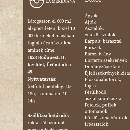
Ágyak
Látogasson el 600 m2
Ajtók
Asztalok,
alapterületen, közel 10
étkezőasztalok
000 terméket magában
Bárpult, bárasztal
foglaló áruházunkba,
Bárszék
aminek címe:
Bárszekrény
1023 Budapest, II.
Bortartó szekrények
kerület, Ürömi utca
Dohányzóasztalok
45.
Éjjeliszekrények,kisa
Nyitvatartás:
Előszobabútorok,
fogas
hétfőtől péntekig: 10-
Fésülködő
18h, szombaton: 10-
asztal,sminkasztal
14h
Fotelek, puffok,
ottománok
Szállítási határidő:
Fürdőszoba bútorok
raktárról azonnal,
Íróasztalok,
megrendelés esetén