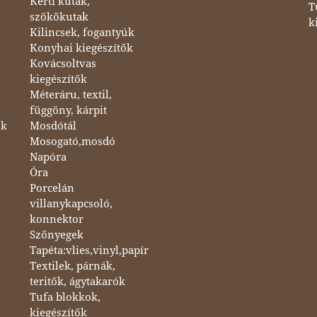
Kerti kutak,
T
szökőkutak
k
Kilincsek, fogantyúk
Konyhai kiegészítők
Kovácsoltvas
kiegészítők
Méteráru, textil,
függöny, kárpit
ok
Mosdótál
Mosogató,mosdó
Napóra
Óra
Porcelán
villanykapcsoló,
konnektor
Szőnyegek
Tapéta:vlies,vinyl,papír
Textilek, párnák,
teritők, ágytakarók
Tufa blokkok,
kiegészítők