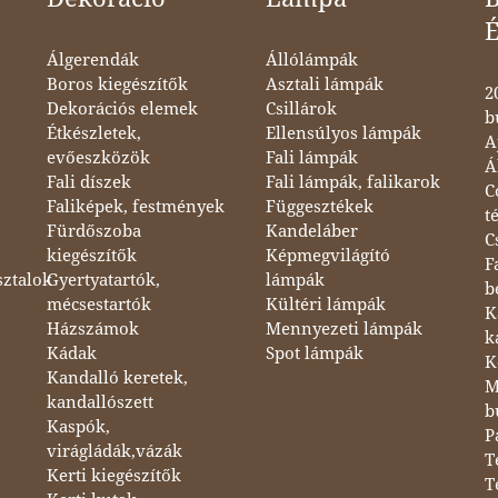
Álgerendák
Állólámpák
Boros kiegészítők
Asztali lámpák
2
Dekorációs elemek
Csillárok
b
Étkészletek,
Ellensúlyos lámpák
A
evőeszközök
Fali lámpák
Á
Fali díszek
Fali lámpák, falikarok
C
Faliképek, festmények
Függesztékek
t
Fürdőszoba
Kandeláber
C
kiegészítők
Képmegvilágító
F
sztalok
Gyertyatartók,
lámpák
b
mécsestartók
Kültéri lámpák
K
Házszámok
Mennyezeti lámpák
k
Kádak
Spot lámpák
K
Kandalló keretek,
M
kandallószett
b
Kaspók,
P
virágládák,vázák
T
Kerti kiegészítők
T