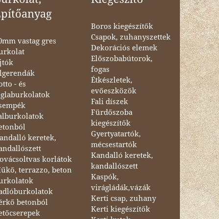
Építőanyag
Boros kiegészítők
Csapok, zuhanyszettek
0mm vastag gres
Dekorációs elemek
urkolat
Előszobabútorok,
jtók
fogas
lgerendák
Étkészletek,
otto - és
evőeszközök
églaburkolatok
Fali díszek
sempék
Fürdőszoba
alburkolatok
kiegészítők
etonból
Gyertyatartók,
andalló keretek,
mécsestartók
andallószett
Kandalló keretek,
ovácsoltvas korlátok
kandallószett
űkő, terrazzo, beton
Kaspók,
urkolatok
virágládák,vázák
adlóburkolatok
Kerti csap, zuhany
érkő betonból
Kerti kiegészítők
etőcserepek