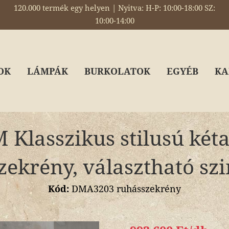
120.000 termék egy helyen | Nyitva: H-P: 10:00-18:00 SZ:
10:00-14:00
OK
LÁMPÁK
BURKOLATOK
EGYÉB
KA
 Klasszikus stilusú kéta
zekrény, választható sz
Kód:
DMA3203 ruhásszekrény