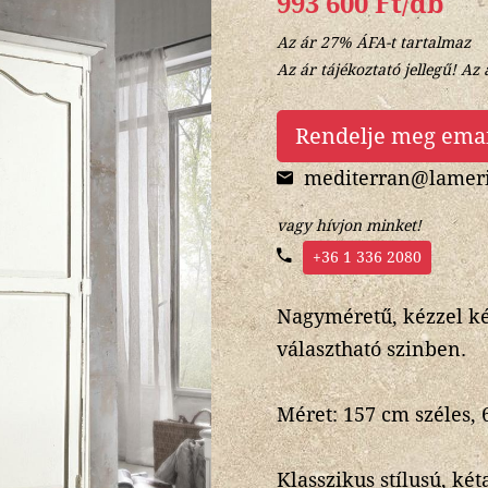
993 600 Ft/db
Az ár 27% ÁFA-t tartalmaz
Az ár tájékoztató jellegű! Az 
Rendelje meg ema
mediterran@lameri
vagy hívjon minket!
+36 1 336 2080
Nagyméretű, kézzel ké
választható szinben.
Méret: 157 cm széles,
Klasszikus stílusú, ké