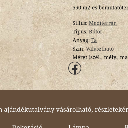
550 m2-es bemutatóte
Stílus:
Mediterrán
Tipus:
Bútor
Anyag:
Fa
Szín:
Választható
Méret (szél., mély., ma
ajándékutalvány vásárolható, részletekér
Dekoráció
Lámpa
B