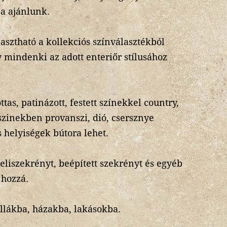
a ajánlunk.
lasztható a kollekciós színválasztékból
gy mindenki az adott enteriőr stílusához
.
tas, patinázott, festett színekkel country,
 szinekben provanszi, dió, csersznye
 helyiségek bútora lehet.
jeliszekrényt, beépített szekrényt és egyéb
 hozzá.
llákba, házakba, lakásokba.