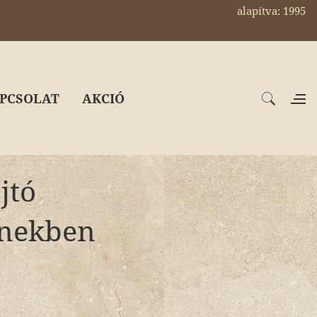
alapítva: 1995
PCSOLAT
AKCIÓ
jtó
inekben