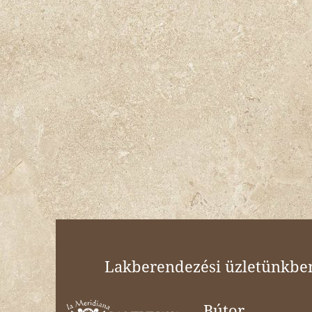
Lakberendezési üzletünkben 
Bútor