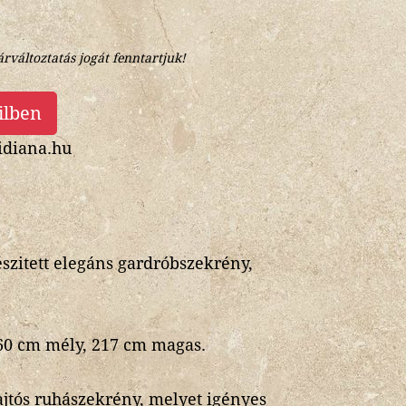
árváltoztatás jogát fenntartjuk!
ilben
diana.hu
szitett elegáns gardróbszekrény,
 60 cm mély, 217 cm magas.
tajtós ruhászekrény, melyet igényes