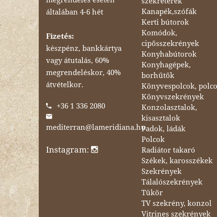
szekreterek
Kanapék,szófák
általában 4-6 hét
Kerti bútorok
Komódok,
Fizetés:
cipősszekrények
készpénz, bankkártya
Konyhabútorok
vagy átutalás, 60%
Konyhagépek,
megrendeléskor, 40%
borhűtők
átvételkor.
Könyvespolcok, polc
Könyvszekrények
+36 1 336 2080
Konzolasztalok,
kisasztalok
mediterran@lameridiana.hu
Padok, ládák
Polcok
Instagram:
Radiátor takaró
Székek, karosszékek
Szekrények
Tálalószekrények
Tükör
TV szekrény, konzol
Vitrines szekrények