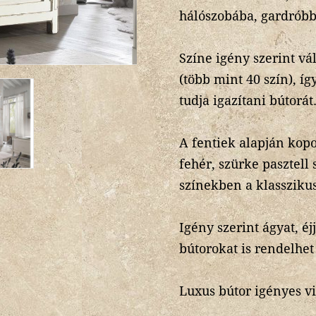
hálószobába, gardróbb
Színe igény szerint vá
(több mint 40 szín), í
tudja igazítani bútorát
A fentiek alapján kopot
fehér, szürke pasztell
színekben a klasszikus
Igény szerint ágyat, éj
bútorokat is rendelhet
Luxus bútor igényes vi