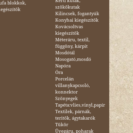
Kerti kutak,
ufa blokkok,
szökőkutak
iegészítők
Kilincsek, fogantyúk
Konyhai kiegészítők
Kovácsoltvas
kiegészítők
Méteráru, textil,
függöny, kárpit
Mosdótál
Mosogató,mosdó
Napóra
Óra
Porcelán
villanykapcsoló,
konnektor
Szőnyegek
Tapéta:vlies,vinyl,papír
Textilek, párnák,
teritők, ágytakarók
Tükör
Üvegáru, poharak