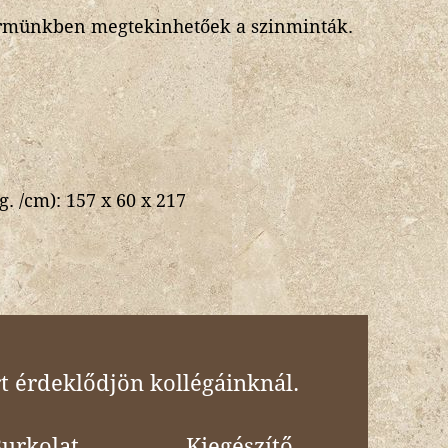
rmünkben megtekinhetőek a szinminták.
g. /cm):
157 x 60 x 217
t érdeklődjön kollégáinknál.
urkolat,
Kiegészítő