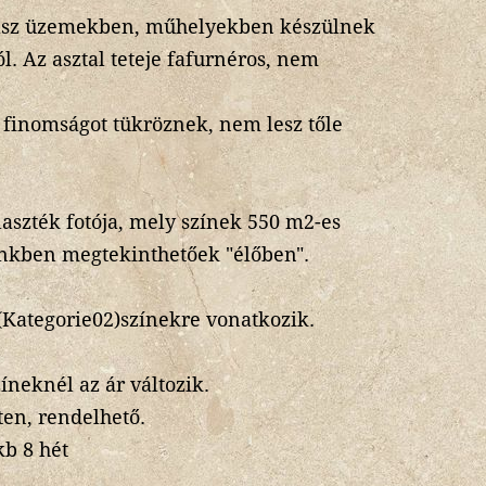
lasz üzemekben, műhelyekben készülnek
. Az asztal teteje fafurnéros, nem
 finomságot tükröznek, nem lesz tőle
aszték fotója, mely színek 550 m2-es
nkben megtekinthetőek "élőben".
 (Kategorie02)színekre vonatkozik.
zíneknél az ár változik.
ten, rendelhető.
kb 8 hét