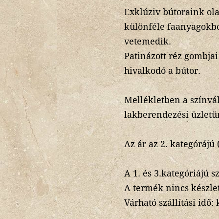
Exklúziv bútoraink o
különféle faanyagokból
vetemedik.
Patinázott réz gombjai
hivalkodó a bútor.
Mellékletben a színvál
lakberendezési üzletü
Az ár az 2. kategórájú
A 1. és 3.kategóriájú s
A termék nincs készle
Várható szállítási idő: 