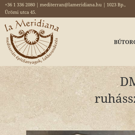
+36 1 336 2080 | mediterran@lameridiana.hu | 1023 Bp.,
Ürömi utca 45.
BÚTOR
DM
ruháss