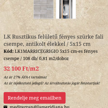
LK Rusztikus felületű fényes szürke fali
csempe, antikolt élekkel / 5x15 cm
Kód:
LK1MARRICEGRIGIO 5x15 cm-es fényes
csempe / 108 db/ 0,81 m2/doboz
32 100 Ft/m2
Az ár 27% ÁFA-t tartalmaz
Az ár tájékoztató jellegű! Az árváltoztatás jogát fenntartjuk!
Rendelje meg emailben
mediterran@lameridiana.hu