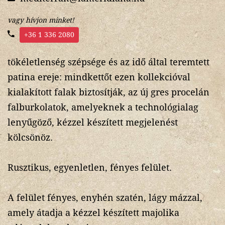
vagy hívjon minket!
+36 1 336 2080
tökéletlenség szépsége és az idő által teremtett
patina ereje: mindkettőt ezen kollekcióval
kialakított falak biztosítják, az új gres procelán
falburkolatok, amelyeknek a technológialag
lenyűgöző, kézzel készített megjelenést
kölcsönöz.
Rusztikus, egyenletlen, fényes felület.
A felület fényes, enyhén szatén, lágy mázzal,
amely átadja a kézzel készített majolika