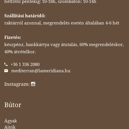
hétfőtől péntekig: 10-18h, szombaton: 10-14h
Szállítási határidő:
raktárról azonnal, megrendelés esetén általában 4-6 hét
Fizetés:
készpénz, bankkártya vagy átutalás, 60% megrendeléskor,
40% átvételkor.
+36 1 336 2080
mediterran@lameridiana.hu
Instagram:
Bútor
Ágyak
Ajtók