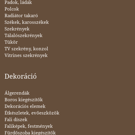
Padok, ládák
Polcok
Radiátor takaró
Székek, karosszékek
Szekrények
Tálalószekrények
Tükör
TV szekrény, konzol
Vitrines szekrények
Dekoráció
Álgerendák
Boros kiegészítők
Dekorációs elemek
Étkészletek, evőeszközök
Fali díszek
Faliképek, festmények
Fürdőszoba kiegészítők