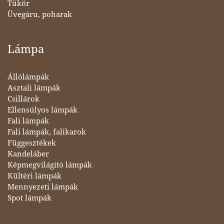
Tükör
Üvegáru, poharak
Lámpa
Állólámpák
Asztali lámpák
Csillárok
Ellensúlyos lámpák
Fali lámpák
Fali lámpák, falikarok
Függesztékek
Kandeláber
Képmegvilágító lámpák
Kültéri lámpák
Mennyezeti lámpák
Spot lámpák