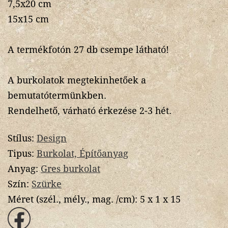
7,5x20 cm
15x15 cm
A termékfotón 27 db csempe látható!
A burkolatok megtekinhetőek a
bemutatótermünkben.
Rendelhető, várható érkezése 2-3 hét.
Stílus:
Design
Tipus:
Burkolat, Építőanyag
Anyag:
Gres burkolat
Szín:
Szürke
Méret (szél., mély., mag. /cm):
5 x 1 x 15