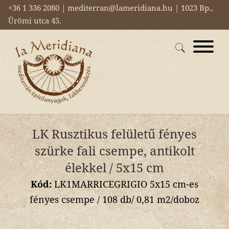
+36 1 336 2080 | mediterran@lameridiana.hu | 1023 Bp.,
Ürömi utca 45.
LK Rusztikus felületű fényes
szürke fali csempe, antikolt
élekkel / 5x15 cm
Kód:
LK1MARRICEGRIGIO 5x15 cm-es
fényes csempe / 108 db/ 0,81 m2/doboz