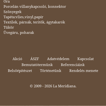
Óra
Porcelán villanykapcsoló, konnektor
Szőnyegek
Tapéta:vlies,vinyl,papír
Textilek, párnák, teritők, ágytakarók
Tükör
Üvegáru, poharak
Akció
ÁSZF
Adatvédelem
Kapcsolat
Bemutatótermünk
Referenciáink
Belsőépítészet
Történetünk
Rendelés menete
© 2009 -
2026 La Meridiana.