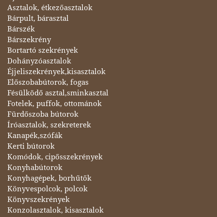
Asztalok, étkezőasztalok
Bárpult, bárasztal
Bárszék
Bárszekrény
Bortartó szekrények
Dohányzóasztalok
Éjjeliszekrények,kisasztalok
Előszobabútorok, fogas
Fésülködő asztal,sminkasztal
Fotelek, puffok, ottománok
Fürdőszoba bútorok
Íróasztalok, szekreterek
Kanapék,szófák
Kerti bútorok
Komódok, cipősszekrények
Konyhabútorok
Konyhagépek, borhűtők
Könyvespolcok, polcok
Könyvszekrények
Konzolasztalok, kisasztalok