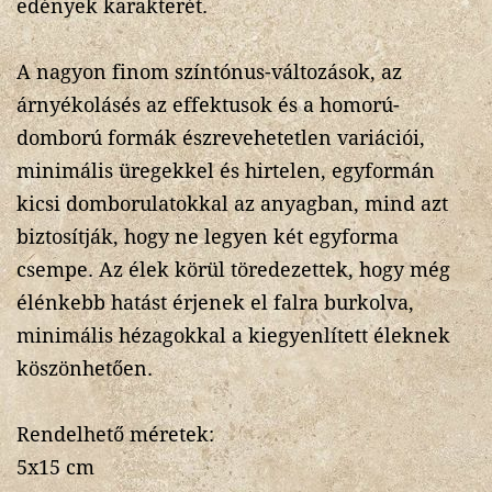
edények karakterét.
A nagyon finom színtónus-változások, az
árnyékolásés az effektusok és a homorú-
domború formák észrevehetetlen variációi,
minimális üregekkel és hirtelen, egyformán
kicsi domborulatokkal az anyagban, mind azt
biztosítják, hogy ne legyen két egyforma
csempe. Az élek körül töredezettek, hogy még
élénkebb hatást érjenek el falra burkolva,
minimális hézagokkal a kiegyenlített éleknek
köszönhetően.
Rendelhető méretek:
5x15 cm