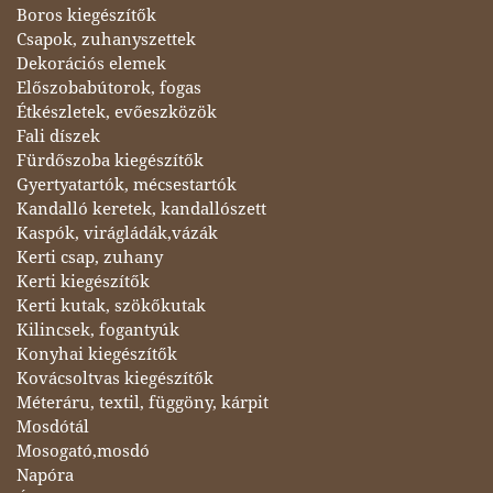
Boros kiegészítők
Csapok, zuhanyszettek
Dekorációs elemek
Előszobabútorok, fogas
Étkészletek, evőeszközök
Fali díszek
Fürdőszoba kiegészítők
Gyertyatartók, mécsestartók
Kandalló keretek, kandallószett
Kaspók, virágládák,vázák
Kerti csap, zuhany
Kerti kiegészítők
Kerti kutak, szökőkutak
Kilincsek, fogantyúk
Konyhai kiegészítők
Kovácsoltvas kiegészítők
Méteráru, textil, függöny, kárpit
Mosdótál
Mosogató,mosdó
Napóra