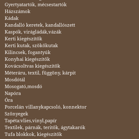
Gyertyatartók, mécsestartók
Házszámok
Kádak
Kandalló keretek, kandallószett
Kaspók, virágládák,vázák
Kerti kiegészítők
Kerti kutak, szökőkutak
Kilincsek, fogantyúk
Konyhai kiegészítők
Kovácsoltvas kiegészítők
Méteráru, textil, függöny, kárpit
Mosdótál
Mosogató,mosdó
Napóra
Óra
Porcelán villanykapcsoló, konnektor
Szőnyegek
Tapéta:vlies,vinyl,papír
Textilek, párnák, teritők, ágytakarók
Tufa blokkok, kiegészítők