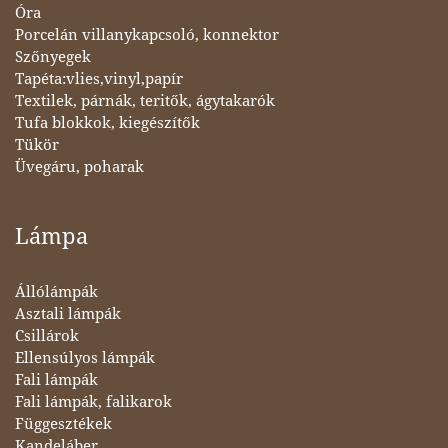
Óra
Porcelán villanykapcsoló, konnektor
Szőnyegek
Tapéta:vlies,vinyl,papír
Textilek, párnák, teritők, ágytakarók
Tufa blokkok, kiegészítők
Tükör
Üvegáru, poharak
Lámpa
Állólámpák
Asztali lámpák
Csillárok
Ellensúlyos lámpák
Fali lámpák
Fali lámpák, falikarok
Függesztékek
Kandeláber