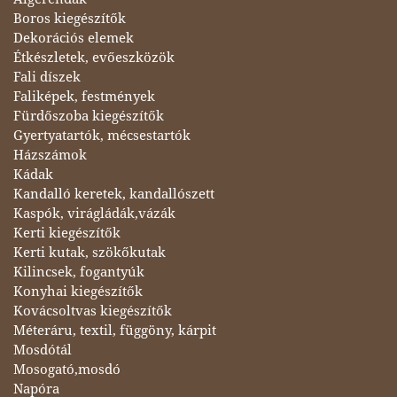
Boros kiegészítők
Dekorációs elemek
Étkészletek, evőeszközök
Fali díszek
Faliképek, festmények
Fürdőszoba kiegészítők
Gyertyatartók, mécsestartók
Házszámok
Kádak
Kandalló keretek, kandallószett
Kaspók, virágládák,vázák
Kerti kiegészítők
Kerti kutak, szökőkutak
Kilincsek, fogantyúk
Konyhai kiegészítők
Kovácsoltvas kiegészítők
Méteráru, textil, függöny, kárpit
Mosdótál
Mosogató,mosdó
Napóra