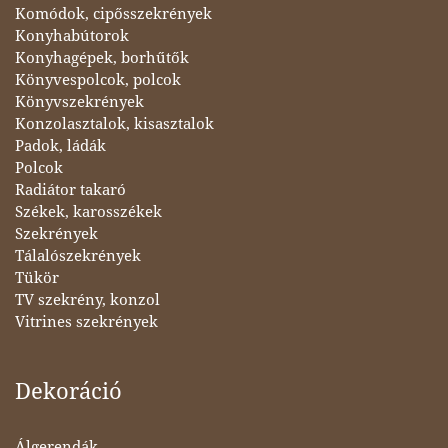
Komódok, cipősszekrények
Konyhabútorok
Konyhagépek, borhűtők
Könyvespolcok, polcok
Könyvszekrények
Konzolasztalok, kisasztalok
Padok, ládák
Polcok
Radiátor takaró
Székek, karosszékek
Szekrények
Tálalószekrények
Tükör
TV szekrény, konzol
Vitrines szekrények
Dekoráció
Álgerendák