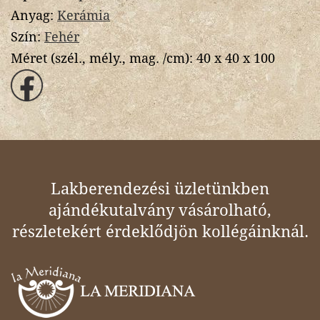
Anyag:
Kerámia
Szín:
Fehér
Méret (szél., mély., mag. /cm):
40 x 40 x 100
Lakberendezési üzletünkben
ajándékutalvány vásárolható,
részletekért érdeklődjön kollégáinknál.