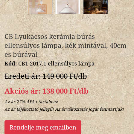
CB Lyukacsos kerámia búrás
ellensúlyos lámpa, kék mintával, 40cm-
es búrával
Kód:
CB1-2017.1 ellensúlyos lámpa
Eredeti ár: 149 000 Ft/db
Akciós ár: 138 000 Ft/db
Az ár 27% ÁFA-t tartalmaz
Az ár tájékoztató jellegű! Az árváltoztatás jogát fenntartjuk!
Rendelje meg emailben