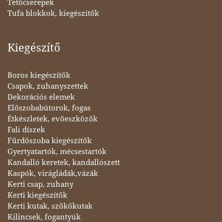
Tetőcserepek
Tufa blokkok, kiegészítők
Kiegészítő
Boros kiegészítők
Csapok, zuhanyszettek
Dekorációs elemek
Előszobabútorok, fogas
Étkészletek, evőeszközök
Fali díszek
Fürdőszoba kiegészítők
Gyertyatartók, mécsestartók
Kandalló keretek, kandallószett
Kaspók, virágládák,vázák
Kerti csap, zuhany
Kerti kiegészítők
Kerti kutak, szökőkutak
Kilincsek, fogantyúk