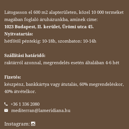
Látogasson el 600 m2 alapterületen, közel 10 000 terméket
magában foglaló áruházunkba, aminek címe:
1023 Budapest, II. kerület, Ürömi utca 45.
Nyitvatartás:
hétfőtől péntekig: 10-18h, szombaton: 10-14h
Szállítási határidő:
raktárról azonnal, megrendelés esetén általában 4-6 hét
Fizetés:
készpénz, bankkártya vagy átutalás, 60% megrendeléskor,
40% átvételkor.
+36 1 336 2080
mediterran@lameridiana.hu
Instagram: