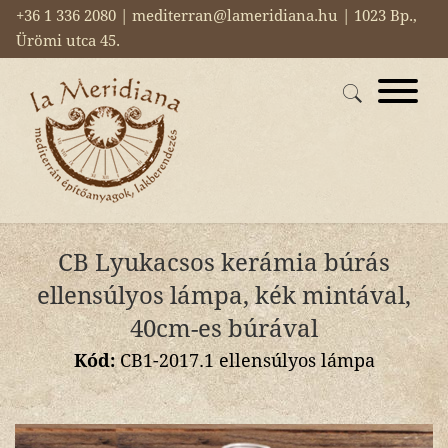
+36 1 336 2080 | mediterran@lameridiana.hu | 1023 Bp.,
Ürömi utca 45.
CB Lyukacsos kerámia búrás
ellensúlyos lámpa, kék mintával,
40cm-es búrával
Kód:
CB1-2017.1 ellensúlyos lámpa