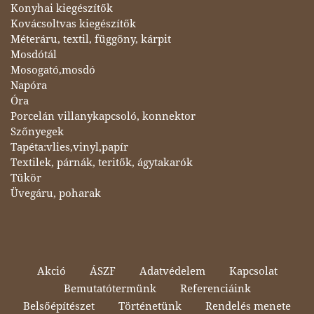
Konyhai kiegészítők
Kovácsoltvas kiegészítők
Méteráru, textil, függöny, kárpit
Mosdótál
Mosogató,mosdó
Napóra
Óra
Porcelán villanykapcsoló, konnektor
Szőnyegek
Tapéta:vlies,vinyl,papír
Textilek, párnák, teritők, ágytakarók
Tükör
Üvegáru, poharak
Akció
ÁSZF
Adatvédelem
Kapcsolat
Bemutatótermünk
Referenciáink
Belsőépítészet
Történetünk
Rendelés menete