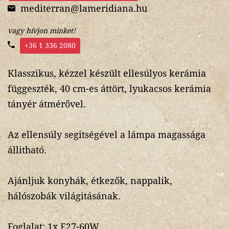
mediterran@lameridiana.hu
vagy hívjon minket!
+36 1 336 2080
Klasszikus, kézzel készült ellesúlyos kerámia
függeszték, 40 cm-es áttört, lyukacsos kerámia
tányér átmérővel.
Az ellensúly segitségével a lámpa magassága
állitható.
Ajánljuk konyhák, étkezők, nappalik,
hálószobák világitásának.
Foglalat: 1x E27-60W