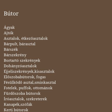
Bútor
Ágyak
Ajtók
Asztalok, étkezőasztalok
Bárpult, bárasztal
Bárszék
Bárszekrény
Bortartó szekrények
Dohányzóasztalok
Éjjeliszekrények,kisasztalok
Előszobabútorok, fogas
Fésülködő asztal,sminkasztal
Fotelek, puffok, ottománok
Fürdőszoba bútorok
Íróasztalok, szekreterek
Kanapék,szófák
Kerti bútorok