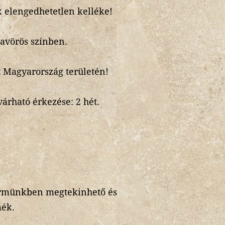
k elengedhetetlen kelléke!
lavörös színben.
rt Magyarország területén!
árható érkezése: 2 hét.
ermünkben megtekinhető és
mék.