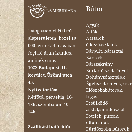
Bútor
Ágyak
Látogasson el 600 m2
Ajtók
Asztalok,
alapterületen, közel 10
étkezőasztalok
000 terméket magában
Bárpult, bárasztal
foglaló áruházunkba,
Bárszék
aminek címe:
Bárszekrény
1023 Budapest, II.
Bortartó szekrények
kerület, Ürömi utca
Dohányzóasztalok
45.
Éjjeliszekrények,kisa
Nyitvatartás:
Előszobabútorok,
fogas
hétfőtől péntekig: 10-
Fésülködő
18h, szombaton: 10-
asztal,sminkasztal
14h
Fotelek, puffok,
ottománok
Szállítási határidő:
Fürdőszoba bútorok