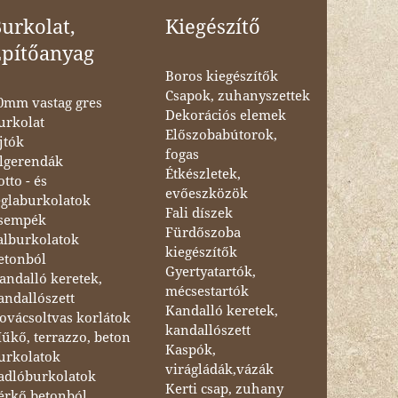
urkolat,
Kiegészítő
Építőanyag
Boros kiegészítők
Csapok, zuhanyszettek
0mm vastag gres
Dekorációs elemek
urkolat
Előszobabútorok,
jtók
fogas
lgerendák
Étkészletek,
otto - és
evőeszközök
églaburkolatok
Fali díszek
sempék
Fürdőszoba
alburkolatok
kiegészítők
etonból
Gyertyatartók,
andalló keretek,
mécsestartók
andallószett
Kandalló keretek,
ovácsoltvas korlátok
kandallószett
űkő, terrazzo, beton
Kaspók,
urkolatok
virágládák,vázák
adlóburkolatok
Kerti csap, zuhany
érkő betonból