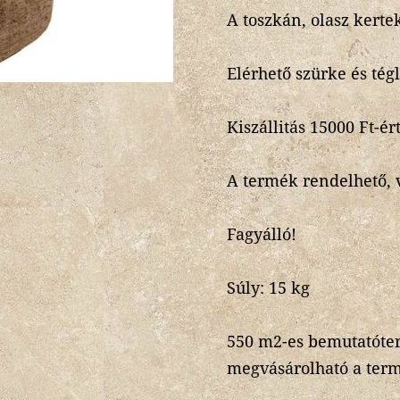
A toszkán, olasz kerte
Elérhető szürke és tég
Kiszállitás 15000 Ft-é
A termék rendelhető, v
Fagyálló!
Súly: 15 kg
550 m2-es bemutatót
megvásárolható a ter