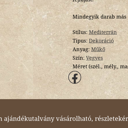
Mindegyik darab más é
Stílus:
Mediterrán
Tipus:
Dekoráció
Anyag:
Műkő
Szín:
Vegyes
Méret (szél., mély., ma
ajándékutalvány vásárolható, részletekér