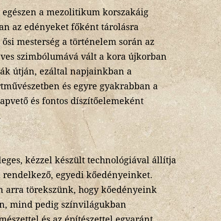
e egészen a mezolitikum korszakáig
an az edényeket főként tárolásra
 ősi mesterség a történelem során az
ves szimbólumává vált a kora újkorban
k útján, ezáltal napjainkban a
rtművészetben és egyre gyakrabban a
lapvető és fontos díszítőelemeként
.
es, kézzel készült technológiával állítja
al rendelkező, egyedi kőedényeinket.
n arra törekszünk, hogy kőedényeink
, mind pedig színvilágukban
észettel és az építészettel egyaránt.