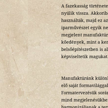
A fazekasság történet
nyúlik vissza. Akkorib
használták, majd ez az
iparművészet egyik ne
megjelent manufaktúrá
kőedények, mint a ke
belsőépítészetben is a
képviseltetik magukat
Manufaktúránk különleg
elő saját formavilágg
Formatervezésük sorá
mind megjelenésükben
harmonizáljanak a term