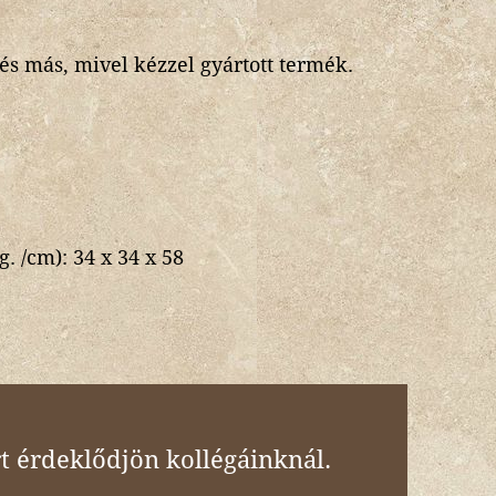
s más, mivel kézzel gyártott termék.
g. /cm):
34 x 34 x 58
t érdeklődjön kollégáinknál.