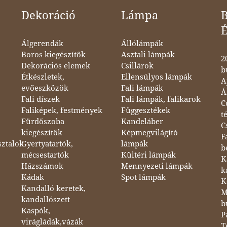
Dekoráció
Lámpa
B
Álgerendák
Állólámpák
Boros kiegészítők
Asztali lámpák
2
Dekorációs elemek
Csillárok
b
Étkészletek,
Ellensúlyos lámpák
A
evőeszközök
Fali lámpák
Á
Fali díszek
Fali lámpák, falikarok
C
Faliképek, festmények
Függesztékek
t
Fürdőszoba
Kandeláber
C
kiegészítők
Képmegvilágító
F
sztalok
Gyertyatartók,
lámpák
b
mécsestartók
Kültéri lámpák
K
Házszámok
Mennyezeti lámpák
k
Kádak
Spot lámpák
K
Kandalló keretek,
M
kandallószett
b
Kaspók,
P
virágládák,vázák
T