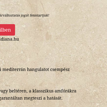
árváltoztatás jogát fenntartjuk!
ilben
diana.hu
azi mediterrán hangulatot csempész
vagy beltéren, a klasszikus amfórákra
garantáltan megteszi a hatását.