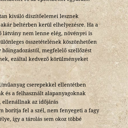
an kiváló díszítőelemei lesznek
 akár beltérben kerül elhelyezésre. Ha a
 látvány nem lenne elég, növényei is
különleges összetételének köszönhetően
 hőingadozástól, megfelelő szellőzést
knek, ezáltal kedvező körülményeket
/műanyag cserepekkel ellentétben
k és a felhasznált alapanyagoknak
 ellenállnak az időjárás
 borítja fel a szél, nem fenyegeti a fagy
lye, így a tárolás sem okoz többé