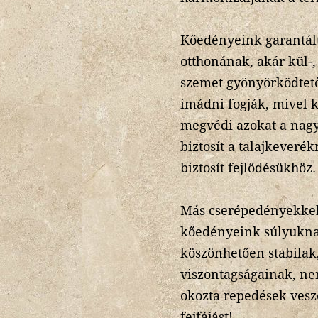
Kőedényeink garantált
otthonának, akár kül-,
szemet gyönyörködtető
imádni fogják, mivel 
megvédi azokat a nagy
biztosít a talajkeveré
biztosít fejlődésükhöz.
Más cserépedényekkel
kőedényeink súlyukna
köszönhetően stabilak,
viszontagságainak, nem
okozta repedések veszé
fejfájást!