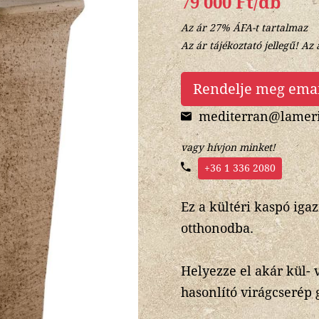
79 000 Ft/db
Az ár 27% ÁFA-t tartalmaz
Az ár tájékoztató jellegű! Az 
Rendelje meg ema
mediterran@lameri
vagy hívjon minket!
+36 1 336 2080
Ez a kültéri kaspó ig
otthonodba.
Helyezze el akár kül- 
hasonlító virágcserép 