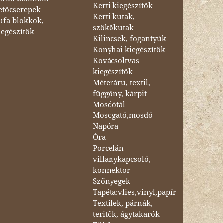
Kerti kiegészítők
etőcserepek
Kerti kutak,
ufa blokkok,
szökőkutak
iegészítők
Kilincsek, fogantyúk
Konyhai kiegészítők
Kovácsoltvas
kiegészítők
Méteráru, textil,
függöny, kárpit
Mosdótál
Mosogató,mosdó
Napóra
Óra
Porcelán
villanykapcsoló,
konnektor
Szőnyegek
Tapéta:vlies,vinyl,papír
Textilek, párnák,
teritők, ágytakarók