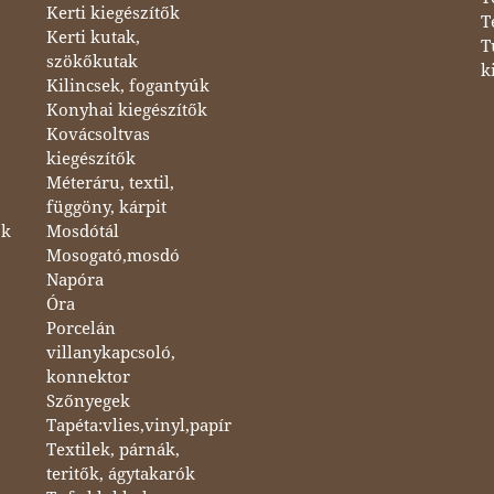
Kerti kiegészítők
T
Kerti kutak,
T
szökőkutak
k
Kilincsek, fogantyúk
Konyhai kiegészítők
Kovácsoltvas
kiegészítők
Méteráru, textil,
függöny, kárpit
ok
Mosdótál
Mosogató,mosdó
Napóra
Óra
Porcelán
villanykapcsoló,
konnektor
Szőnyegek
Tapéta:vlies,vinyl,papír
Textilek, párnák,
teritők, ágytakarók