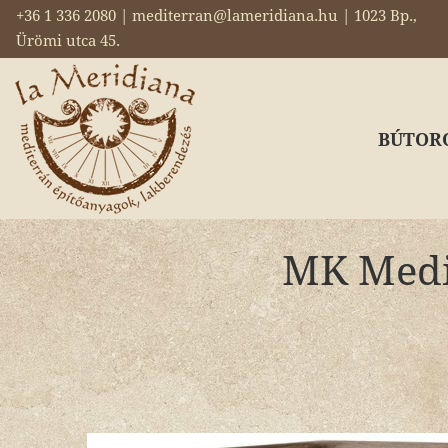
+36 1 336 2080 | mediterran@lameridiana.hu | 1023 Bp.,
Ürömi utca 45.
BÚTOR
MK Medit