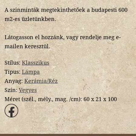
A szinminták megtekinthetőek a budapesti 600
m2-es üzletünkben.
Látogasson el hozzánk, vagy rendelje meg e-
mailen keresztül.
Stílus:
Klasszikus
Tipus:
Lámpa
Anyag:
Kerámia/Réz
Szín:
Vegyes
Méret (szél., mély., mag. /cm):
60 x 21 x 100