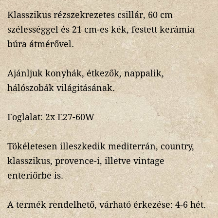
Klasszikus rézszekrezetes csillár, 60 cm
szélességgel és 21 cm-es kék, festett kerámia
búra átmérővel.
Ajánljuk konyhák, étkezők, nappalik,
hálószobák világitásának.
Foglalat: 2x E27-60W
Tökéletesen illeszkedik mediterrán, country,
klasszikus, provence-i, illetve vintage
enteriőrbe is.
A termék rendelhető, várható érkezése: 4-6 hét.