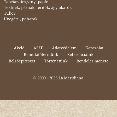
Tapéta:vlies,vinyl,papír
Textilek, párnák, teritők, ágytakarók
Tükör
Üvegáru, poharak
Akció
ÁSZF
Adatvédelem
Kapcsolat
Bemutatótermünk
Referenciáink
Belsőépítészet
Történetünk
Rendelés menete
© 2009 -
2026 La Meridiana.