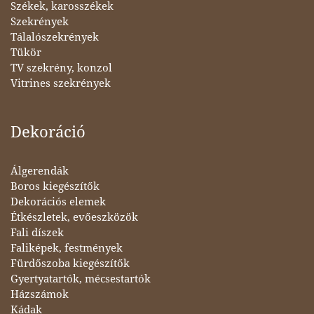
Székek, karosszékek
Szekrények
Tálalószekrények
Tükör
TV szekrény, konzol
Vitrines szekrények
Dekoráció
Álgerendák
Boros kiegészítők
Dekorációs elemek
Étkészletek, evőeszközök
Fali díszek
Faliképek, festmények
Fürdőszoba kiegészítők
Gyertyatartók, mécsestartók
Házszámok
Kádak