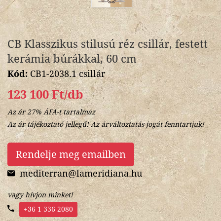
CB Klasszikus stilusú réz csillár, festett
kerámia búrákkal, 60 cm
Kód:
CB1-2038.1 csillár
123 100 Ft/db
Az ár 27% ÁFA-t tartalmaz
Az ár tájékoztató jellegű! Az árváltoztatás jogát fenntartjuk!
Rendelje meg emailben
mediterran@lameridiana.hu
vagy hívjon minket!
+36 1 336 2080