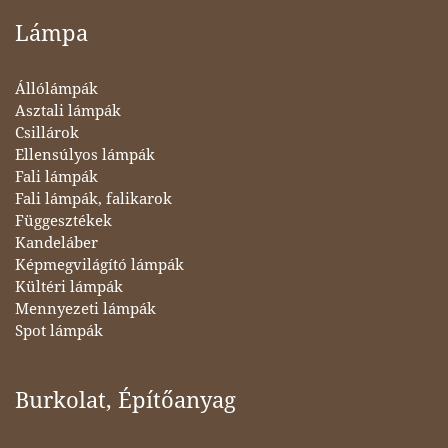
Lámpa
Állólámpák
Asztali lámpák
Csillárok
Ellensúlyos lámpák
Fali lámpák
Fali lámpák, falikarok
Függesztékek
Kandeláber
Képmegvilágító lámpák
Kültéri lámpák
Mennyezeti lámpák
Spot lámpák
Burkolat, Építőanyag