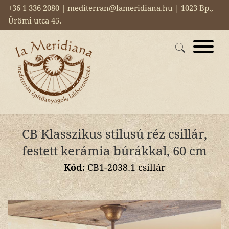
+36 1 336 2080 | mediterran@lameridiana.hu | 1023 Bp.,
Ürömi utca 45.
CB Klasszikus stilusú réz csillár,
festett kerámia búrákkal, 60 cm
Kód:
CB1-2038.1 csillár