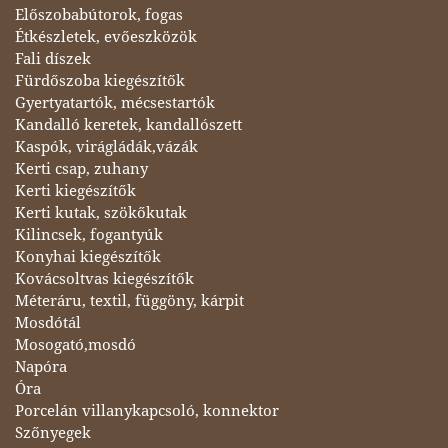
Előszobabútorok, fogas
Étkészletek, evőeszközök
Fali díszek
Fürdőszoba kiegészítők
Gyertyatartók, mécsestartók
Kandalló keretek, kandallószett
Kaspók, virágládák,vázák
Kerti csap, zuhany
Kerti kiegészítők
Kerti kutak, szökőkutak
Kilincsek, fogantyúk
Konyhai kiegészítők
Kovácsoltvas kiegészítők
Méteráru, textil, függöny, kárpit
Mosdótál
Mosogató,mosdó
Napóra
Óra
Porcelán villanykapcsoló, konnektor
Szőnyegek