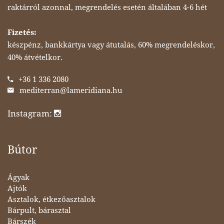
raktárról azonnal, megrendelés esetén általában 4-6 hét
Fizetés:
készpénz, bankkártya vagy átutalás, 60% megrendeléskor,
40% átvételkor.
+36 1 336 2080
mediterran@lameridiana.hu
Instagram:
Bútor
Ágyak
Ajtók
Asztalok, étkezőasztalok
Bárpult, bárasztal
Bárszék