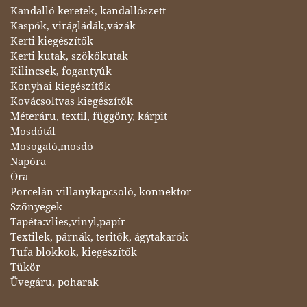
Kandalló keretek, kandallószett
Kaspók, virágládák,vázák
Kerti kiegészítők
Kerti kutak, szökőkutak
Kilincsek, fogantyúk
Konyhai kiegészítők
Kovácsoltvas kiegészítők
Méteráru, textil, függöny, kárpit
Mosdótál
Mosogató,mosdó
Napóra
Óra
Porcelán villanykapcsoló, konnektor
Szőnyegek
Tapéta:vlies,vinyl,papír
Textilek, párnák, teritők, ágytakarók
Tufa blokkok, kiegészítők
Tükör
Üvegáru, poharak