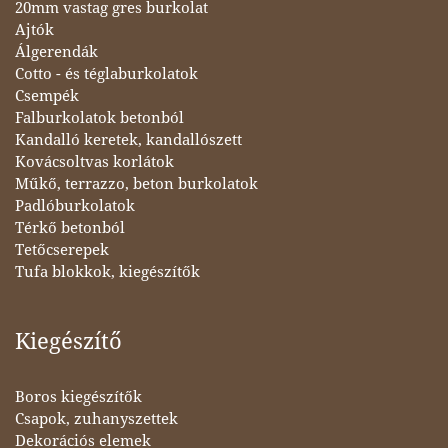
20mm vastag gres burkolat
Ajtók
Álgerendák
Cotto - és téglaburkolatok
Csempék
Falburkolatok betonból
Kandalló keretek, kandallószett
Kovácsoltvas korlátok
Műkő, terrazzo, beton burkolatok
Padlóburkolatok
Térkő betonból
Tetőcserepek
Tufa blokkok, kiegészítők
Kiegészítő
Boros kiegészítők
Csapok, zuhanyszettek
Dekorációs elemek