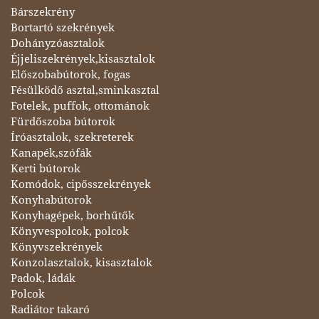
Bárszekrény
Bortartó szekrények
Dohányzóasztalok
Éjjeliszekrények,kisasztalok
Előszobabútorok, fogas
Fésülködő asztal,sminkasztal
Fotelek, puffok, ottománok
Fürdőszoba bútorok
Íróasztalok, szekreterek
Kanapék,szófák
Kerti bútorok
Komódok, cipősszekrények
Konyhabútorok
Konyhagépek, borhűtők
Könyvespolcok, polcok
Könyvszekrények
Konzolasztalok, kisasztalok
Padok, ládák
Polcok
Radiátor takaró