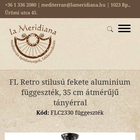
+36 1 336 2080 | mediterran@lameridiana.hu | 1023 Bp.,
Ürömi utca 45.
FL Retro stilusú fekete aluminium
függeszték, 35 cm átmérűjű
tányérral
Kód:
FLC2330 függeszték