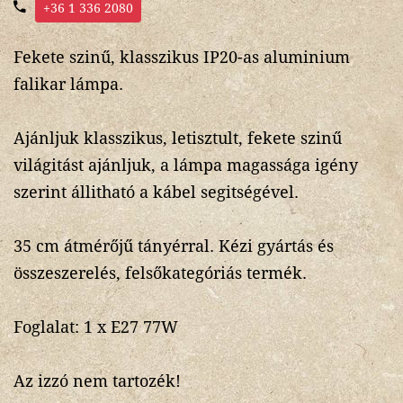
+36 1 336 2080
Fekete szinű, klasszikus IP20-as aluminium
falikar lámpa.
Ajánljuk klasszikus, letisztult, fekete szinű
világitást ajánljuk, a lámpa magassága igény
szerint állitható a kábel segitségével.
35 cm átmérőjű tányérral. Kézi gyártás és
összeszerelés, felsőkategóriás termék.
Foglalat: 1 x E27 77W
Az izzó nem tartozék!