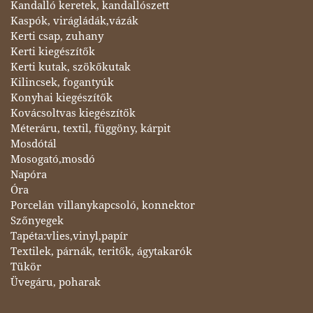
Kandalló keretek, kandallószett
Kaspók, virágládák,vázák
Kerti csap, zuhany
Kerti kiegészítők
Kerti kutak, szökőkutak
Kilincsek, fogantyúk
Konyhai kiegészítők
Kovácsoltvas kiegészítők
Méteráru, textil, függöny, kárpit
Mosdótál
Mosogató,mosdó
Napóra
Óra
Porcelán villanykapcsoló, konnektor
Szőnyegek
Tapéta:vlies,vinyl,papír
Textilek, párnák, teritők, ágytakarók
Tükör
Üvegáru, poharak