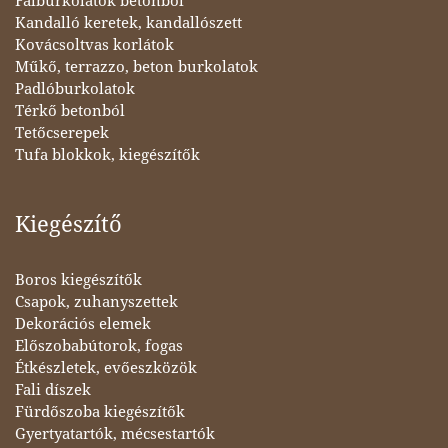
Falburkolatok betonból
Kandalló keretek, kandallószett
Kovácsoltvas korlátok
Műkő, terrazzo, beton burkolatok
Padlóburkolatok
Térkő betonból
Tetőcserepek
Tufa blokkok, kiegészítők
Kiegészítő
Boros kiegészítők
Csapok, zuhanyszettek
Dekorációs elemek
Előszobabútorok, fogas
Étkészletek, evőeszközök
Fali díszek
Fürdőszoba kiegészítők
Gyertyatartók, mécsestartók