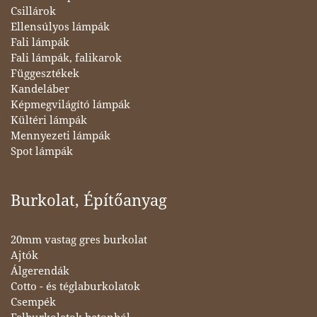
Csillárok
Ellensúlyos lámpák
Fali lámpák
Fali lámpák, falikarok
Függesztékek
Kandeláber
Képmegvilágító lámpák
Kültéri lámpák
Mennyezeti lámpák
Spot lámpák
Burkolat, Építőanyag
20mm vastag gres burkolat
Ajtók
Álgerendák
Cotto - és téglaburkolatok
Csempék