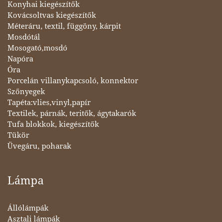
Konyhai kiegészítők
Kovácsoltvas kiegészítők
Méteráru, textil, függöny, kárpit
Mosdótál
Mosogató,mosdó
Napóra
Óra
Porcelán villanykapcsoló, konnektor
Szőnyegek
Tapéta:vlies,vinyl,papír
Textilek, párnák, teritők, ágytakarók
Tufa blokkok, kiegészítők
Tükör
Üvegáru, poharak
Lámpa
Állólámpák
Asztali lámpák