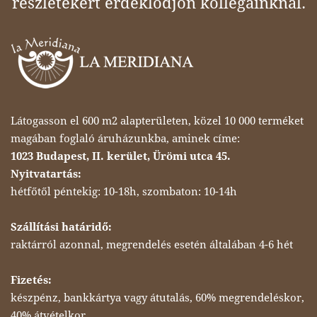
részletekért érdeklődjön kollégáinknál.
Látogasson el 600 m2 alapterületen, közel 10 000 terméket
magában foglaló áruházunkba, aminek címe:
1023 Budapest, II. kerület, Ürömi utca 45.
Nyitvatartás:
hétfőtől péntekig: 10-18h, szombaton: 10-14h
Szállítási határidő:
raktárról azonnal, megrendelés esetén általában 4-6 hét
Fizetés:
készpénz, bankkártya vagy átutalás, 60% megrendeléskor,
40% átvételkor.