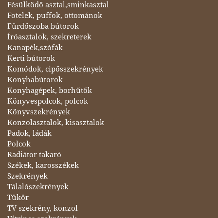
Fésülködő asztal,sminkasztal
Fotelek, puffok, ottománok
Fürdőszoba bútorok
Íróasztalok, szekreterek
Kanapék,szófák
Kerti bútorok
Komódok, cipősszekrények
Konyhabútorok
Konyhagépek, borhűtők
Könyvespolcok, polcok
Könyvszekrények
Konzolasztalok, kisasztalok
Padok, ládák
Polcok
Radiátor takaró
Székek, karosszékek
Szekrények
Tálalószekrények
Tükör
TV szekrény, konzol