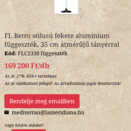
FL Retro stilusú fekete aluminium
függeszték, 35 cm átmérűjű tányérral
Kód:
FLC2330 függeszték
169 200 Ft/db
Az ár 27% ÁFA-t tartalmaz
Az ár tájékoztató jellegű! Az árváltoztatás jogát fenntartjuk!
Rendelje meg emailben
mediterran@lameridiana.hu
vagy hívjon minket!