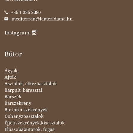
+36 1 336 2080
mediterran@lameridiana.hu
Instagram:
Bútor
Ágyak
Ajtók
Asztalok, étkezőasztalok
Bárpult, bárasztal
Bárszék
Bárszekrény
Bortartó szekrények
Dohányzóasztalok
Éjjeliszekrények,kisasztalok
Előszobabútorok, fogas