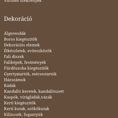
Vitrines szekrények
Dekoráció
Álgerendák
Boros kiegészítők
Dekorációs elemek
Étkészletek, evőeszközök
Fali díszek
Faliképek, festmények
Fürdőszoba kiegészítők
Gyertyatartók, mécsestartók
Házszámok
Kádak
Kandalló keretek, kandallószett
Kaspók, virágládák,vázák
Kerti kiegészítők
Kerti kutak, szökőkutak
Kilincsek, fogantyúk