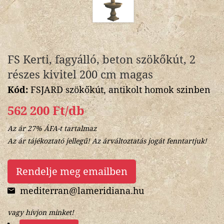
FS Kerti, fagyálló, beton szökőkút, 2
részes kivitel 200 cm magas
Kód:
FSJARD szökőkút, antikolt homok szinben
562 200 Ft/db
Az ár 27% ÁFA-t tartalmaz
Az ár tájékoztató jellegű! Az árváltoztatás jogát fenntartjuk!
Rendelje meg emailben
mediterran@lameridiana.hu
vagy hívjon minket!