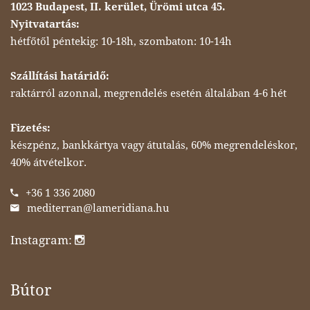
1023 Budapest, II. kerület, Ürömi utca 45.
Nyitvatartás:
hétfőtől péntekig: 10-18h, szombaton: 10-14h
Szállítási határidő:
raktárról azonnal, megrendelés esetén általában 4-6 hét
Fizetés:
készpénz, bankkártya vagy átutalás, 60% megrendeléskor,
40% átvételkor.
+36 1 336 2080
mediterran@lameridiana.hu
Instagram:
Bútor