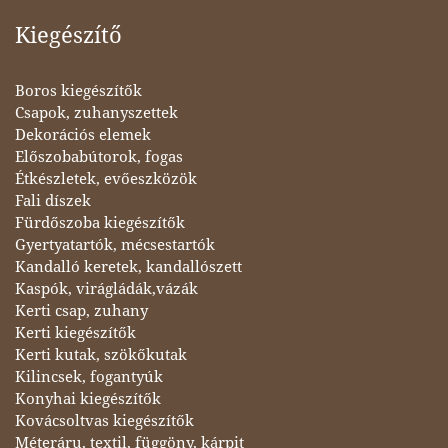
Kiegészítő
Boros kiegészítők
Csapok, zuhanyszettek
Dekorációs elemek
Előszobabútorok, fogas
Étkészletek, evőeszközök
Fali díszek
Fürdőszoba kiegészítők
Gyertyatartók, mécsestartók
Kandalló keretek, kandallószett
Kaspók, virágládák,vázák
Kerti csap, zuhany
Kerti kiegészítők
Kerti kutak, szökőkutak
Kilincsek, fogantyúk
Konyhai kiegészítők
Kovácsoltvas kiegészítők
Méteráru, textil, függöny, kárpit