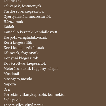
Fali díszek
Faliképek, festmények
Fürdőszoba kiegészítők
Gyertyatartók, mécsestartók
Házszámok
Kádak
Kandalló keretek, kandallószett
Kaspók, virágládák,vázák
Kerti kiegészítők
Kerti kutak, szökőkutak
Kilincsek, fogantyúk
Konyhai kiegészítők
Kovácsoltvas kiegészítők
Méteráru, textil, függöny, kárpit
Mosdótál
Mosogató,mosdó
Napóra
Óra
Porcelán villanykapcsoló, konnektor
Szőnyegek
Tapéta:vlies,vinyl,papír