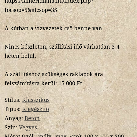
https://lameridiana.hu/index.php?
focsop=5&alcsop=35
A kútban a vízvezeték cső benne van.
Nincs készleten, szállítási idő várhatóan 3-4
héten belül.
A szállításhoz szükséges raklapok ára
felszámításra kerül: 15.000 Ft
Stílus:
Klasszikus
Tipus:
Kiegészítő
Anyag:
Beton
Szín:
Vegyes
Méret (szél., mély., mag. /cm):
100 x 100 x 200