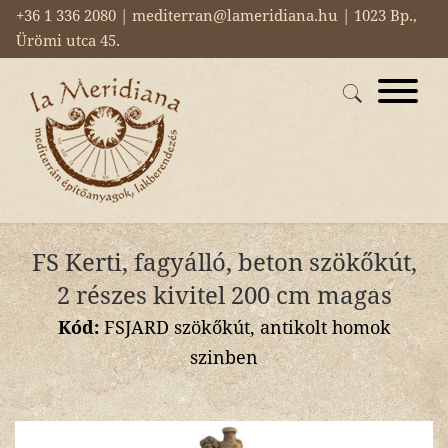
+36 1 336 2080 | mediterran@lameridiana.hu | 1023 Bp.,
Ürömi utca 45.
FS Kerti, fagyálló, beton szökőkút,
2 részes kivitel 200 cm magas
Kód:
FSJARD szökőkút, antikolt homok
szinben