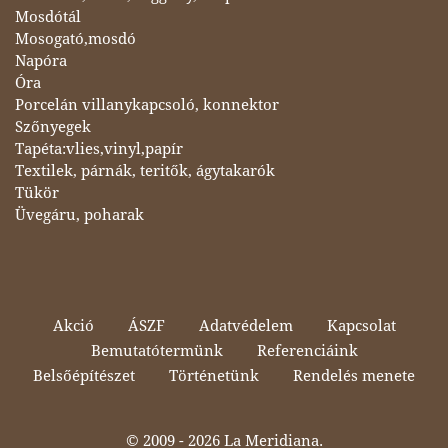
Mosdótál
Mosogató,mosdó
Napóra
Óra
Porcelán villanykapcsoló, konnektor
Szőnyegek
Tapéta:vlies,vinyl,papír
Textilek, párnák, teritők, ágytakarók
Tükör
Üvegáru, poharak
Akció
ÁSZF
Adatvédelem
Kapcsolat
Bemutatótermünk
Referenciáink
Belsőépítészet
Történetünk
Rendelés menete
© 2009 -
2026 La Meridiana.