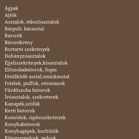
Ágyak
Ajtók
Asztalok, étkezőasztalok
Bárpult, bárasztal
Bárszék
Bárszekrény
Bortartó szekrények
Dohányzóasztalok
Éjjeliszekrények,kisasztalok
Előszobabútorok, fogas
Fésülködő asztal,sminkasztal
Fotelek, puffok, ottománok
Fürdőszoba bútorok
Íróasztalok, szekreterek
Kanapék,szófák
Kerti bútorok
Komódok, cipősszekrények
Konyhabútorok
Konyhagépek, borhűtők
Könyvespolcok, polcok