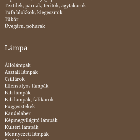
Textilek, párnák, teritők, ágytakarók
Tufa blokkok, kiegészítők
Tükör
Üvegáru, poharak
Lámpa
Állólámpák
Asztali lámpák
Csillárok
Ellensúlyos lámpák
Fali lámpák
Fali lámpák, falikarok
Függesztékek
Kandeláber
Képmegvilágító lámpák
Kültéri lámpák
Mennyezeti lámpák