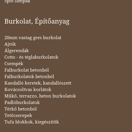
Spot lámpák
Burkolat, Építőanyag
20mm vastag gres burkolat
Ajtók
Álgerendák
Cotto - és téglaburkolatok
Csempék
Falburkolat betonból
Falburkolatok betonból
Kandalló keretek, kandallószett
Kovácsoltvas korlátok
Műkő, terrazzo, beton burkolatok
Padlóburkolatok
Térkő betonból
Tetőcserepek
Tufa blokkok, kiegészítők