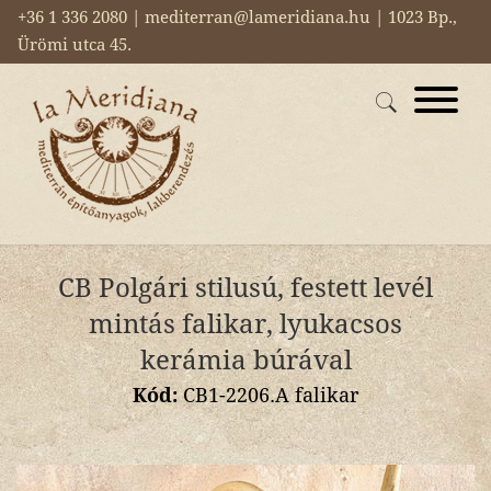
+36 1 336 2080 | mediterran@lameridiana.hu | 1023 Bp.,
Ürömi utca 45.
CB Polgári stilusú, festett levél
mintás falikar, lyukacsos
kerámia búrával
Kód:
CB1-2206.A falikar