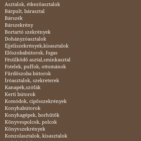
Asztalok, étkezőasztalok
Bárpult, bárasztal
Bárszék
Bárszekrény
Bortartó szekrények
Dohányzóasztalok
Éjjeliszekrények,kisasztalok
Előszobabútorok, fogas
Fésülködő asztal,sminkasztal
Fotelek, puffok, ottománok
Fürdőszoba bútorok
Íróasztalok, szekreterek
Kanapék,szófák
Kerti bútorok
Komódok, cipősszekrények
Konyhabútorok
Konyhagépek, borhűtők
Könyvespolcok, polcok
Könyvszekrények
Konzolasztalok, kisasztalok