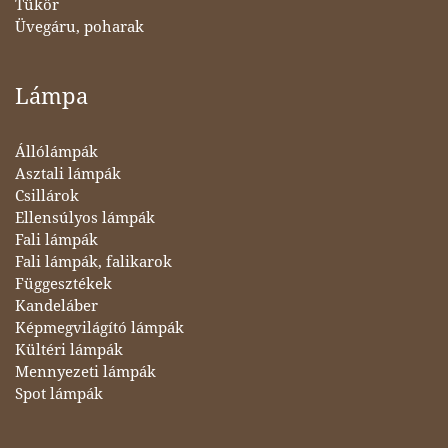
Tükör
Üvegáru, poharak
Lámpa
Állólámpák
Asztali lámpák
Csillárok
Ellensúlyos lámpák
Fali lámpák
Fali lámpák, falikarok
Függesztékek
Kandeláber
Képmegvilágító lámpák
Kültéri lámpák
Mennyezeti lámpák
Spot lámpák