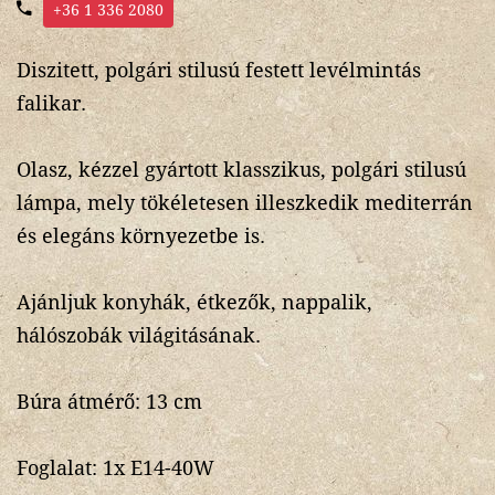
+36 1 336 2080
Diszitett, polgári stilusú festett levélmintás
falikar.
Olasz, kézzel gyártott klasszikus, polgári stilusú
lámpa, mely tökéletesen illeszkedik mediterrán
és elegáns környezetbe is.
Ajánljuk konyhák, étkezők, nappalik,
hálószobák világitásának.
Búra átmérő: 13 cm
Foglalat: 1x E14-40W