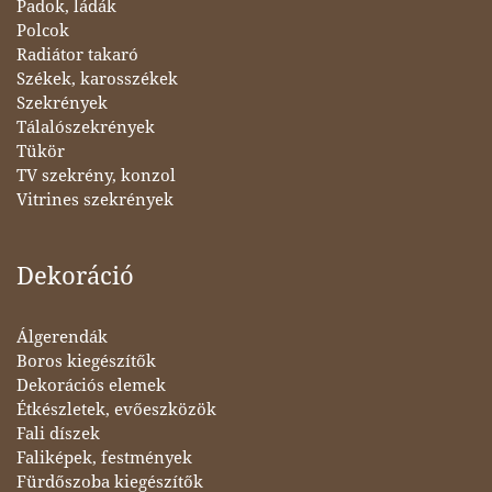
Padok, ládák
Polcok
Radiátor takaró
Székek, karosszékek
Szekrények
Tálalószekrények
Tükör
TV szekrény, konzol
Vitrines szekrények
Dekoráció
Álgerendák
Boros kiegészítők
Dekorációs elemek
Étkészletek, evőeszközök
Fali díszek
Faliképek, festmények
Fürdőszoba kiegészítők