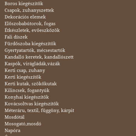
Boros kiegészítők
Csapok, zuhanyszettek
Dekorációs elemek
Előszobabútorok, fogas
Étkészletek, evőeszközök
Fali díszek
Fürdőszoba kiegészítők
Gyertyatartók, mécsestartók
Kandalló keretek, kandallószett
Kaspók, virágládák,vázák
Kerti csap, zuhany
Kerti kiegészítők
Kerti kutak, szökőkutak
Kilincsek, fogantyúk
Konyhai kiegészítők
Kovácsoltvas kiegészítők
Méteráru, textil, függöny, kárpit
Mosdótál
Mosogató,mosdó
Napóra