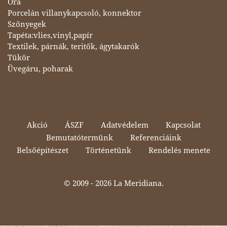
Óra
Porcelán villanykapcsoló, konnektor
Szőnyegek
Tapéta:vlies,vinyl,papír
Textilek, párnák, teritők, ágytakarók
Tükör
Üvegáru, poharak
Akció
ÁSZF
Adatvédelem
Kapcsolat
Bemutatótermünk
Referenciáink
Belsőépítészet
Történetünk
Rendelés menete
© 2009 -
2026 La Meridiana.