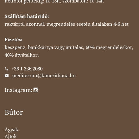
hétfőtől péntekig: 10-18h, szombaton: 10-14h
Szállítási határidő:
raktárról azonnal, megrendelés esetén általában 4-6 hét
Fizetés:
készpénz, bankkártya vagy átutalás, 60% megrendeléskor,
40% átvételkor.
+36 1 336 2080
mediterran@lameridiana.hu
Instagram:
Bútor
Ágyak
Ajtók