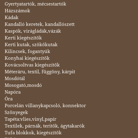
Gyertyatartók, mécsestartók
Házszámok
Kádak
Kandalló keretek, kandallószett
Kaspók, virágládák,vázák
Kerti kiegészítők
Kerti kutak, szökőkutak
Kilincsek, fogantyúk
Konyhai kiegészítők
Kovácsoltvas kiegészítők
Méteráru, textil, függöny, kárpit
Mosdótál
Mosogató,mosdó
Napóra
Óra
Porcelán villanykapcsoló, konnektor
Szőnyegek
Tapéta:vlies,vinyl,papír
Textilek, párnák, teritők, ágytakarók
Tufa blokkok, kiegészítők