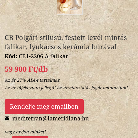
CB Polgári stilusú, festett levél mintás
falikar, lyukacsos kerámia búrával
Kód:
CB1-2206.A falikar
59 900 Ft/db
Az ár 27% ÁFA-t tartalmaz
Az ár tájékoztató jellegű! Az árváltoztatás jogát fenntartjuk!
Rendelje meg emailben
mediterran@lameridiana.hu
vagy hívjon minket!