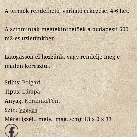
A termék rendelhető, várható érkezése: 4-6 hét.
A szinminták megtekinthetőek a budapesti 600
m2-es üzletünkben.
Látogasson el hozzánk, vagy rendelje meg e-
mailen keresztül.
Stílus:
Polgári
Tipus:
Lámpa
Anyag:
Kerámia/Fém
Szín:
Vegyes
Méret (szél., mély., mag. /cm):
13 x 0 x 33