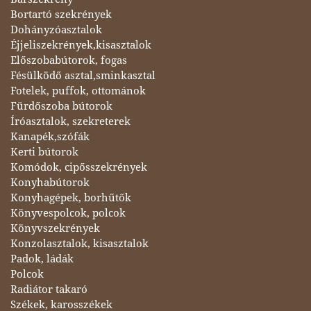
Bortartó szekrények
Dohányzóasztalok
Éjjeliszekrények,kisasztalok
Előszobabútorok, fogas
Fésülködő asztal,sminkasztal
Fotelek, puffok, ottománok
Fürdőszoba bútorok
Íróasztalok, szekreterek
Kanapék,szófák
Kerti bútorok
Komódok, cipősszekrények
Konyhabútorok
Konyhagépek, borhűtők
Könyvespolcok, polcok
Könyvszekrények
Konzolasztalok, kisasztalok
Padok, ládák
Polcok
Radiátor takaró
Székek, karosszékek