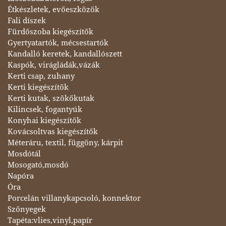
Étkészletek, evőeszközök
Fali díszek
Fürdőszoba kiegészítők
Gyertyatartók, mécsestartók
Kandalló keretek, kandallószett
Kaspók, virágládák,vázák
Kerti csap, zuhany
Kerti kiegészítők
Kerti kutak, szökőkutak
Kilincsek, fogantyúk
Konyhai kiegészítők
Kovácsoltvas kiegészítők
Méteráru, textil, függöny, kárpit
Mosdótál
Mosogató,mosdó
Napóra
Óra
Porcelán villanykapcsoló, konnektor
Szőnyegek
Tapéta:vlies,vinyl,papír