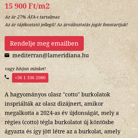
15 900 Ft/m2
Az ár 27% ÁFA-t tartalmaz
Az ár tájékoztató jellegű! Az árváltoztatás jogát fenntartjuk!
Rendelje meg emailben
mediterran@lameridiana.hu
vagy hívjon minket!
+36 1 336 2080
A hagyományos olasz "cotto" burkolatok
inspriálták az olasz dizájnert, amikor
megalkotta a 2024-as év újdonságát, mely a
régies (cotto) tégla burkolatot új köntösbe
ágyazta és így jött létre az a burkolat, amely