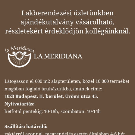
Lakberendezési üzletünkben
ajándékutalvány vásárolható,
részletekért érdeklődjön kollégáinknál.
Látogasson el 600 m2 alapterületen, közel 10 000 terméket
magában foglaló áruházunkba, aminek címe:
1023 Budapest, II. kerület, Ürömi utca 45.
Nyitvatartás:
hétfőtől péntekig: 10-18h, szombaton: 10-14h
Szállítási határidő:
raktárról azonnal, megrendelés esetén általában 4-6 hét