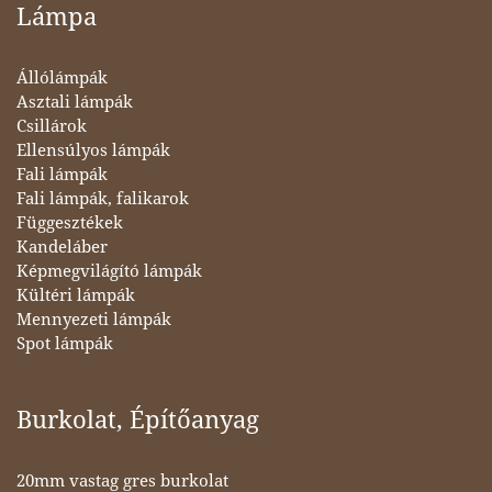
Lámpa
Állólámpák
Asztali lámpák
Csillárok
Ellensúlyos lámpák
Fali lámpák
Fali lámpák, falikarok
Függesztékek
Kandeláber
Képmegvilágító lámpák
Kültéri lámpák
Mennyezeti lámpák
Spot lámpák
Burkolat, Építőanyag
20mm vastag gres burkolat