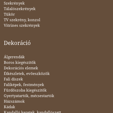
Szekrények
Tálalószekrények
Tükör
TV szekrény, konzol
Vitrines szekrények
Dekoráció
Álgerendák
Boros kiegészítők
Dekorációs elemek
Étkészletek, evőeszközök
Fali díszek
Faliképek, festmények
Fürdőszoba kiegészítők
Gyertyatartók, mécsestartók
Házszámok
Kádak
Kandalló keretek, kandallószett