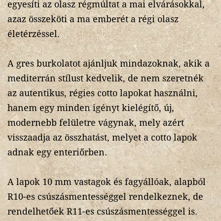
egyesíti az olasz régmúltat a mai elvárásokkal,
azaz összeköti a ma emberét a régi olasz
életérzéssel.
A gres burkolatot ajánljuk mindazoknak, akik a
mediterrán stílust kedvelik, de nem szeretnék
az autentikus, régies cotto lapokat használni,
hanem egy minden igényt kielégítő, új,
modernebb felületre vágynak, mely azért
visszaadja az összhatást, melyet a cotto lapok
adnak egy enteriőrben.
A lapok 10 mm vastagok és fagyállóak, alapból
R10-es csúszásmentességgel rendelkeznek, de
rendelhetőek R11-es csúszásmentességgel is.