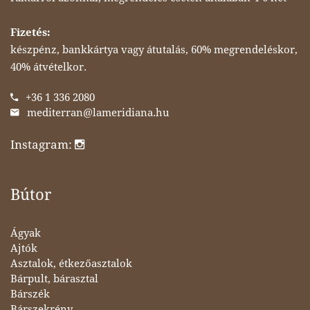
Fizetés:
készpénz, bankkártya vagy átutalás, 60% megrendeléskor,
40% átvételkor.
+36 1 336 2080
mediterran@lameridiana.hu
Instagram:
Bútor
Ágyak
Ajtók
Asztalok, étkezőasztalok
Bárpult, bárasztal
Bárszék
Bárszekrény