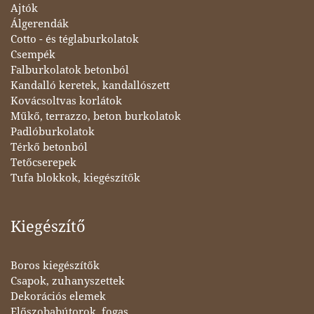
Ajtók
Álgerendák
Cotto - és téglaburkolatok
Csempék
Falburkolatok betonból
Kandalló keretek, kandallószett
Kovácsoltvas korlátok
Műkő, terrazzo, beton burkolatok
Padlóburkolatok
Térkő betonból
Tetőcserepek
Tufa blokkok, kiegészítők
Kiegészítő
Boros kiegészítők
Csapok, zuhanyszettek
Dekorációs elemek
Előszobabútorok, fogas