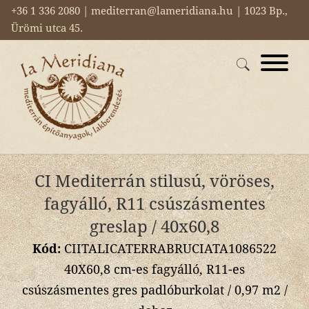
+36 1 336 2080 | mediterran@lameridiana.hu | 1023 Bp.,
Ürömi utca 45.
CI Mediterrán stilusú, vöröses,
fagyálló, R11 csúszásmentes
greslap / 40x60,8
Kód:
CIITALICATERRABRUCIATA1086522
40X60,8 cm-es fagyálló, R11-es
csúszásmentes gres padlóburkolat / 0,97 m2 /