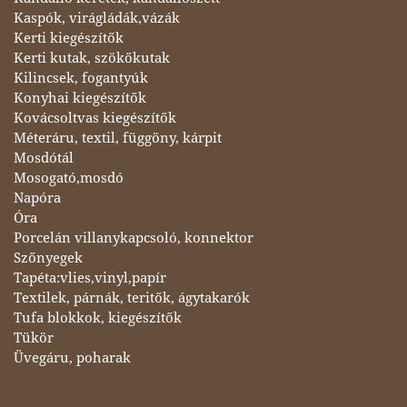
Kaspók, virágládák,vázák
Kerti kiegészítők
Kerti kutak, szökőkutak
Kilincsek, fogantyúk
Konyhai kiegészítők
Kovácsoltvas kiegészítők
Méteráru, textil, függöny, kárpit
Mosdótál
Mosogató,mosdó
Napóra
Óra
Porcelán villanykapcsoló, konnektor
Szőnyegek
Tapéta:vlies,vinyl,papír
Textilek, párnák, teritők, ágytakarók
Tufa blokkok, kiegészítők
Tükör
Üvegáru, poharak