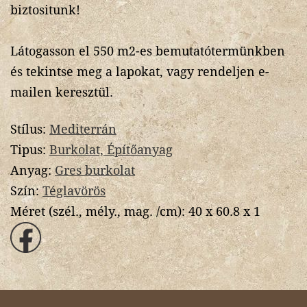
biztositunk!
Látogasson el 550 m2-es bemutatótermünkben
és tekintse meg a lapokat, vagy rendeljen e-
mailen keresztül.
Stílus:
Mediterrán
Tipus:
Burkolat, Építőanyag
Anyag:
Gres burkolat
Szín:
Téglavörös
Méret (szél., mély., mag. /cm):
40 x 60.8 x 1