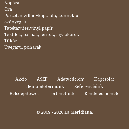
Napóra
Óra
Porcelán villanykapcsoló, konnektor
Szőnyegek
Tapéta:vlies,vinyl,papír
Textilek, párnák, teritők, ágytakarók
Tükör
Üvegáru, poharak
Akció
ÁSZF
Adatvédelem
Kapcsolat
Bemutatótermünk
Referenciáink
Belsőépítészet
Történetünk
Rendelés menete
© 2009 -
2026 La Meridiana.