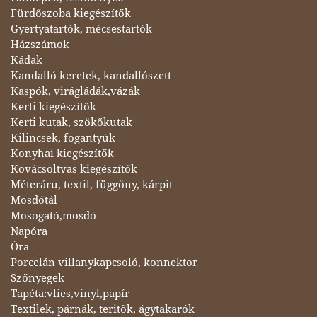
Fürdőszoba kiegészítők
Gyertyatartók, mécsestartók
Házszámok
Kádak
Kandalló keretek, kandallószett
Kaspók, virágládák,vázák
Kerti kiegészítők
Kerti kutak, szökőkutak
Kilincsek, fogantyúk
Konyhai kiegészítők
Kovácsoltvas kiegészítők
Méteráru, textil, függöny, kárpit
Mosdótál
Mosogató,mosdó
Napóra
Óra
Porcelán villanykapcsoló, konnektor
Szőnyegek
Tapéta:vlies,vinyl,papír
Textilek, párnák, teritők, ágytakarók