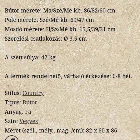
Bútor mérete: Ma/Szé/Mé kb. 86/82/60 cm
Polc mérete: Szé/Mé kb. 69/47 cm
Mosdó mérete: H/Sz/Mé kb. 15,5/39/31 cm
Szerelési csatlakozás: Ø 3,5 cm
A szett súlya: 42 kg
A termék rendelhető, várható érkezése: 6-8 hét.
Stílus:
Country
Tipus:
Bútor
Anyag:
Fa
Szín:
Vegyes
Méret (szél., mély., mag. /cm):
82 x 60 x 86