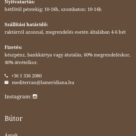
Nyitvatartás:
hétfőtől péntekig: 10-18h, szombaton: 10-14h
Szállítási határidő:
raktárról azonnal, megrendelés esetén általában 4-6 hét
Fizetés:
készpénz, bankkártya vagy átutalás, 60% megrendeléskor,
40% átvételkor.
+36 1 336 2080
mediterran@lameridiana.hu
Instagram:
Bútor
Ágyak