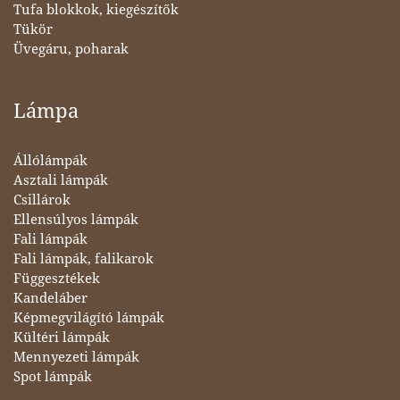
Tufa blokkok, kiegészítők
Tükör
Üvegáru, poharak
Lámpa
Állólámpák
Asztali lámpák
Csillárok
Ellensúlyos lámpák
Fali lámpák
Fali lámpák, falikarok
Függesztékek
Kandeláber
Képmegvilágító lámpák
Kültéri lámpák
Mennyezeti lámpák
Spot lámpák