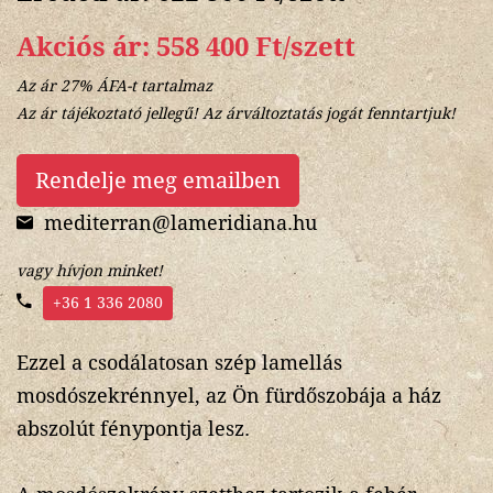
Akciós ár: 558 400 Ft/szett
Az ár 27% ÁFA-t tartalmaz
Az ár tájékoztató jellegű! Az árváltoztatás jogát fenntartjuk!
Rendelje meg emailben
mediterran@lameridiana.hu
vagy hívjon minket!
+36 1 336 2080
Ezzel a csodálatosan szép lamellás
mosdószekrénnyel, az Ön fürdőszobája a ház
abszolút fénypontja lesz.