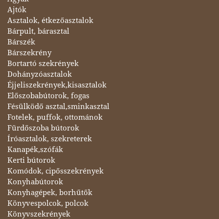
Ajtók
Asztalok, étkezőasztalok
Bárpult, bárasztal
Bárszék
Bárszekrény
Bortartó szekrények
Dohányzóasztalok
Éjjeliszekrények,kisasztalok
Előszobabútorok, fogas
Fésülködő asztal,sminkasztal
Fotelek, puffok, ottománok
Fürdőszoba bútorok
Íróasztalok, szekreterek
Kanapék,szófák
Kerti bútorok
Komódok, cipősszekrények
Konyhabútorok
Konyhagépek, borhűtők
Könyvespolcok, polcok
Könyvszekrények