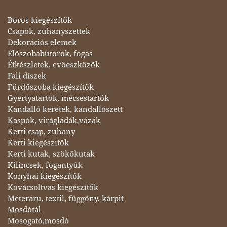
Boros kiegészítők
Csapok, zuhanyszettek
Dekorációs elemek
Előszobabútorok, fogas
Étkészletek, evőeszközök
Fali díszek
Fürdőszoba kiegészítők
Gyertyatartók, mécsestartók
Kandalló keretek, kandallószett
Kaspók, virágládák,vázák
Kerti csap, zuhany
Kerti kiegészítők
Kerti kutak, szökőkutak
Kilincsek, fogantyúk
Konyhai kiegészítők
Kovácsoltvas kiegészítők
Méteráru, textil, függöny, kárpit
Mosdótál
Mosogató,mosdó