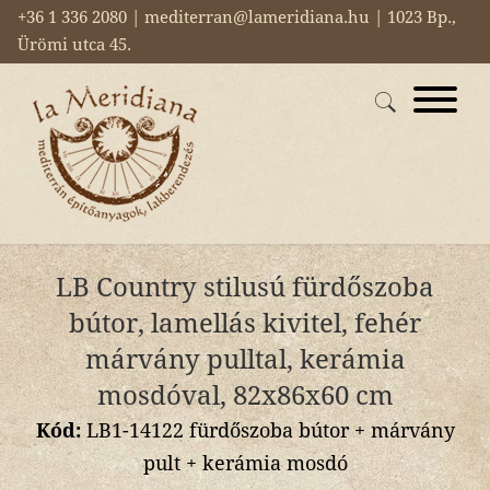
+36 1 336 2080 | mediterran@lameridiana.hu | 1023 Bp.,
Ürömi utca 45.
LB Country stilusú fürdőszoba
bútor, lamellás kivitel, fehér
márvány pulltal, kerámia
mosdóval, 82x86x60 cm
Kód:
LB1-14122 fürdőszoba bútor + márvány
pult + kerámia mosdó