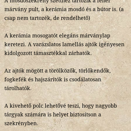
A mosdószekrény szetthez tartozik a fehér
márvány pult, a kerámia mosdó és a bútor is. (a
csap nem tartozék, de rendelhető)
A kerámia mosogatót elegáns márványlap
keretezi. A varázslatos lamellás ajtók igényesen
kidolgozott támasztékkal zárhatók.
Az ajtók mögött a törölközők, törlőkendők,
fogkefék és hajszárítók is csodálatosan
tárolhatók.
A kivehető polc lehetővé teszi, hogy nagyobb
tárgyak számára is helyet biztosítson a
szekrényben.