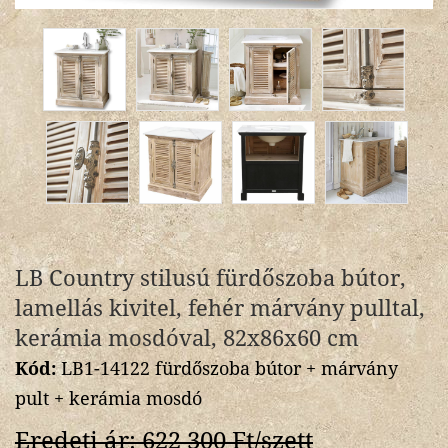
LB Country stilusú fürdőszoba bútor,
lamellás kivitel, fehér márvány pulltal,
kerámia mosdóval, 82x86x60 cm
Kód:
LB1-14122 fürdőszoba bútor + márvány
pult + kerámia mosdó
Eredeti ár: 622 300 Ft/szett