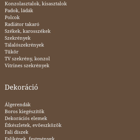
Konzolasztalok, kisasztalok
Padok, ládák
Polcok
Radiátor takaró
Székek, karosszékek
Szekrények
Tálalószekrények
Tükör
TV szekrény, konzol
Vitrines szekrények
Dekoráció
Álgerendák
Boros kiegészítők
Dekorációs elemek
Étkészletek, evőeszközök
Fali díszek
Faliképek, festmények