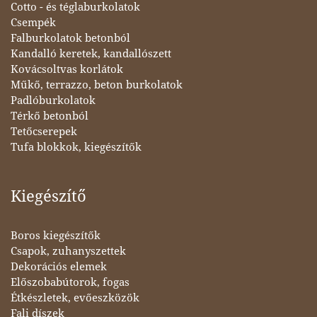
Cotto - és téglaburkolatok
Csempék
Falburkolatok betonból
Kandalló keretek, kandallószett
Kovácsoltvas korlátok
Műkő, terrazzo, beton burkolatok
Padlóburkolatok
Térkő betonból
Tetőcserepek
Tufa blokkok, kiegészítők
Kiegészítő
Boros kiegészítők
Csapok, zuhanyszettek
Dekorációs elemek
Előszobabútorok, fogas
Étkészletek, evőeszközök
Fali díszek