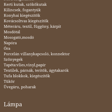
Kerti kutak, szökőkutak
Kilincsek, fogantyúk
Konyhai kiegészítők
Kovácsoltvas kiegészítők
Méteráru, textil, függöny, kárpit
Mosdótál
Mosogató,mosdó
Napóra
Óra
Porcelán villanykapcsoló, konnektor
Szőnyegek
Tapéta:vlies,vinyl,papír
Textilek, párnák, teritők, ágytakarók
Tufa blokkok, kiegészítők
Tükör
Üvegáru, poharak
Lámpa