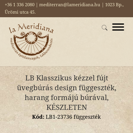
+36 1 336 2080 | mediterran@lameridiana.hu | 1023 Bp.,
Ürömi utca 45.
LB Klasszikus kézzel fújt
üvegbúrás design függeszték,
harang formájú búrával,
KÉSZLETEN
Kód:
LB1-23736 függeszték