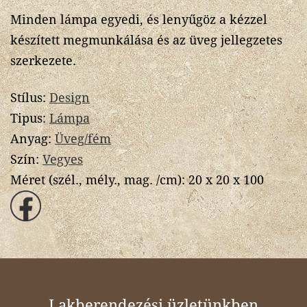
Minden lámpa egyedi, és lenyűgöz a kézzel
készített megmunkálása és az üveg jellegzetes
szerkezete.
Stílus:
Design
Tipus:
Lámpa
Anyag:
Üveg/fém
Szín:
Vegyes
Méret (szél., mély., mag. /cm):
20 x 20 x 100
Lakberendezési üzletünkben