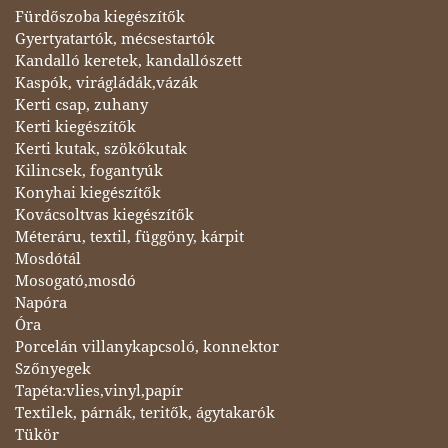
Fürdőszoba kiegészítők
Gyertyatartók, mécsestartók
Kandalló keretek, kandallószett
Kaspók, virágládák,vázák
Kerti csap, zuhany
Kerti kiegészítők
Kerti kutak, szökőkutak
Kilincsek, fogantyúk
Konyhai kiegészítők
Kovácsoltvas kiegészítők
Méteráru, textil, függöny, kárpit
Mosdótál
Mosogató,mosdó
Napóra
Óra
Porcelán villanykapcsoló, konnektor
Szőnyegek
Tapéta:vlies,vinyl,papír
Textilek, párnák, teritők, ágytakarók
Tükör