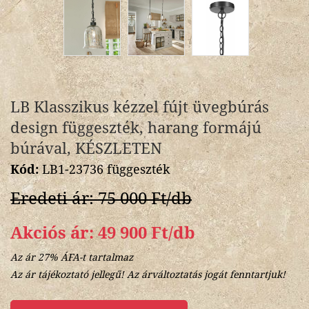
LB Klasszikus kézzel fújt üvegbúrás
design függeszték, harang formájú
búrával, KÉSZLETEN
Kód:
LB1-23736 függeszték
Eredeti ár: 75 000 Ft/db
Akciós ár: 49 900 Ft/db
Az ár 27% ÁFA-t tartalmaz
Az ár tájékoztató jellegű! Az árváltoztatás jogát fenntartjuk!