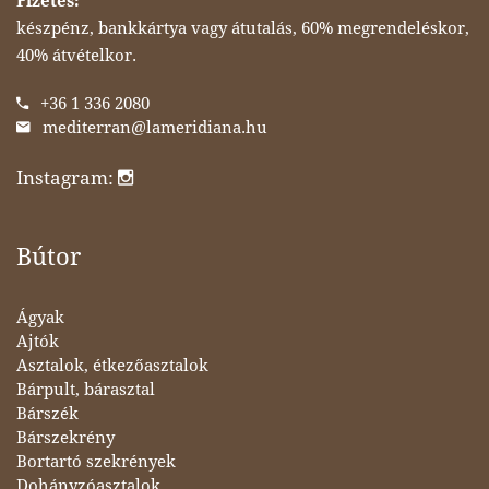
Fizetés:
készpénz, bankkártya vagy átutalás, 60% megrendeléskor,
40% átvételkor.
+36 1 336 2080
mediterran@lameridiana.hu
Instagram:
Bútor
Ágyak
Ajtók
Asztalok, étkezőasztalok
Bárpult, bárasztal
Bárszék
Bárszekrény
Bortartó szekrények
Dohányzóasztalok