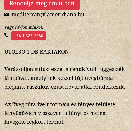
Rendelje meg emailben
mediterran@lameridiana.hu
vagy hívjon minket!
+36 1 336 2080
UTOLSÓ 1 DB RAKTÁRON!
Varázsoljon stílust ezzel a rendkívüli függeszték
lámpával, amelynek kézzel fújt üvegbúrája
elegáns, rusztikus ezüst bevonattal rendelkezik.
Az üvegbúra ívelt formája és fényes felülete
lenyűgözően visszaveri a fényt és meleg,
hívogató légkört teremt.