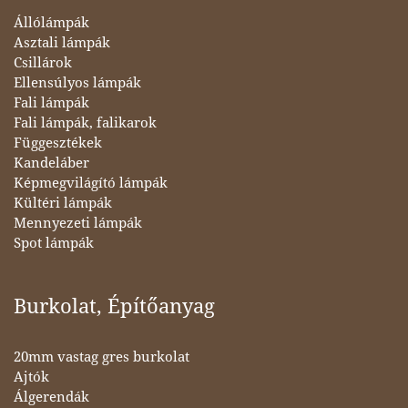
Állólámpák
Asztali lámpák
Csillárok
Ellensúlyos lámpák
Fali lámpák
Fali lámpák, falikarok
Függesztékek
Kandeláber
Képmegvilágító lámpák
Kültéri lámpák
Mennyezeti lámpák
Spot lámpák
Burkolat, Építőanyag
20mm vastag gres burkolat
Ajtók
Álgerendák