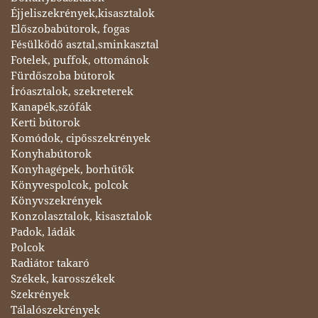
Éjjeliszekrények,kisasztalok
Előszobabútorok, fogas
Fésülködő asztal,sminkasztal
Fotelek, puffok, ottománok
Fürdőszoba bútorok
Íróasztalok, szekreterek
Kanapék,szófák
Kerti bútorok
Komódok, cipősszekrények
Konyhabútorok
Konyhagépek, borhűtők
Könyvespolcok, polcok
Könyvszekrények
Konzolasztalok, kisasztalok
Padok, ládák
Polcok
Radiátor takaró
Székek, karosszékek
Szekrények
Tálalószekrények