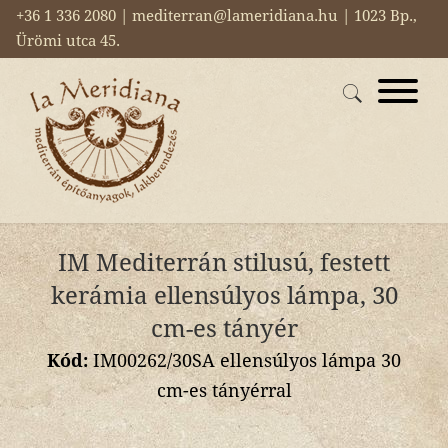
+36 1 336 2080 | mediterran@lameridiana.hu | 1023 Bp.,
Ürömi utca 45.
IM Mediterrán stilusú, festett
kerámia ellensúlyos lámpa, 30
cm-es tányér
Kód:
IM00262/30SA ellensúlyos lámpa 30
cm-es tányérral