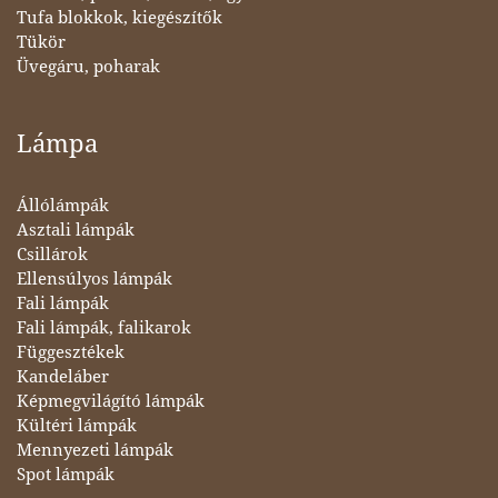
Tufa blokkok, kiegészítők
Tükör
Üvegáru, poharak
Lámpa
Állólámpák
Asztali lámpák
Csillárok
Ellensúlyos lámpák
Fali lámpák
Fali lámpák, falikarok
Függesztékek
Kandeláber
Képmegvilágító lámpák
Kültéri lámpák
Mennyezeti lámpák
Spot lámpák