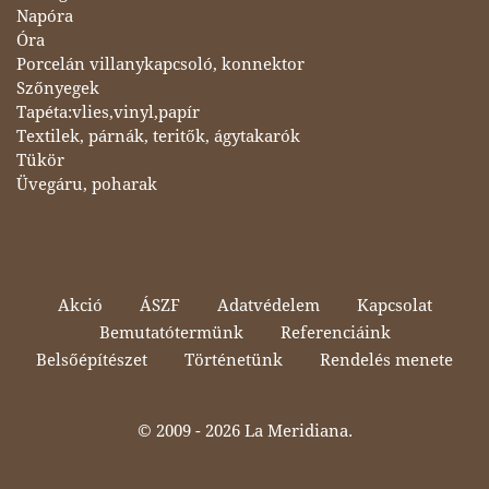
Napóra
Óra
Porcelán villanykapcsoló, konnektor
Szőnyegek
Tapéta:vlies,vinyl,papír
Textilek, párnák, teritők, ágytakarók
Tükör
Üvegáru, poharak
Akció
ÁSZF
Adatvédelem
Kapcsolat
Bemutatótermünk
Referenciáink
Belsőépítészet
Történetünk
Rendelés menete
© 2009 -
2026 La Meridiana.