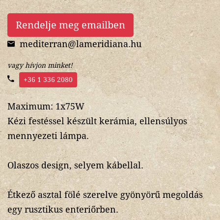
Rendelje meg emailben
mediterran@lameridiana.hu
vagy hívjon minket!
+36 1 336 2080
Maximum: 1x75W
Kézi festéssel készült kerámia, ellensúlyos
mennyezeti lámpa.
Olaszos design, selyem kábellal.
Étkező asztal fölé szerelve gyönyörű megoldás
egy rusztikus enteriőrben.