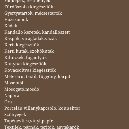
Faliképek, festmények
Fürdőszoba kiegészítők
Gyertyatartók, mécsestartók
Házszámok
Kádak
Kandalló keretek, kandallószett
Kaspók, virágládák,vázák
Kerti kiegészítők
Kerti kutak, szökőkutak
Kilincsek, fogantyúk
Konyhai kiegészítők
Kovácsoltvas kiegészítők
Méteráru, textil, függöny, kárpit
Mosdótál
Mosogató,mosdó
Napóra
Óra
Porcelán villanykapcsoló, konnektor
Szőnyegek
Tapéta:vlies,vinyl,papír
Textilek, párnák, teritők, ágytakarók