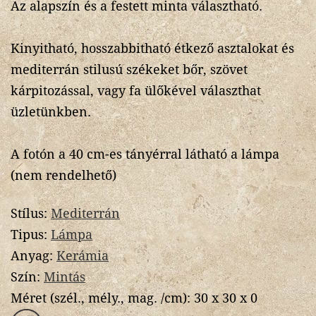
Az alapszín és a festett minta választható.
Kinyitható, hosszabbitható étkező asztalokat és
mediterrán stilusú székeket bőr, szövet
kárpitozással, vagy fa ülőkével választhat
üzletünkben.
A fotón a 40 cm-es tányérral látható a lámpa
(nem rendelhető)
Stílus:
Mediterrán
Tipus:
Lámpa
Anyag:
Kerámia
Szín:
Mintás
Méret (szél., mély., mag. /cm):
30 x 30 x 0