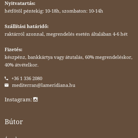
Nyitvatartás:
hétfőtől péntekig: 10-18h, szombaton: 10-14h
Szállítási határidő:
raktárról azonnal, megrendelés esetén általában 4-6 hét
Fizetés:
készpénz, bankkártya vagy átutalás, 60% megrendeléskor,
40% átvételkor.
+36 1 336 2080
mediterran@lameridiana.hu
Instagram:
Bútor