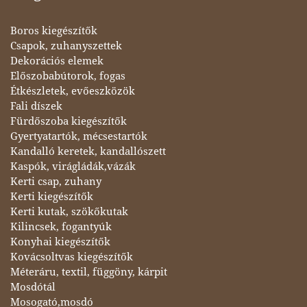
Boros kiegészítők
Csapok, zuhanyszettek
Dekorációs elemek
Előszobabútorok, fogas
Étkészletek, evőeszközök
Fali díszek
Fürdőszoba kiegészítők
Gyertyatartók, mécsestartók
Kandalló keretek, kandallószett
Kaspók, virágládák,vázák
Kerti csap, zuhany
Kerti kiegészítők
Kerti kutak, szökőkutak
Kilincsek, fogantyúk
Konyhai kiegészítők
Kovácsoltvas kiegészítők
Méteráru, textil, függöny, kárpit
Mosdótál
Mosogató,mosdó