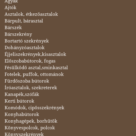
Ágyak
Ajtók
Asztalok, étkezőasztalok
Bárpult, bárasztal
Bárszék
Bárszekrény
Bortartó szekrények
Dohányzóasztalok
Éjjeliszekrények,kisasztalok
Előszobabútorok, fogas
Fésülködő asztal,sminkasztal
Fotelek, puffok, ottománok
Fürdőszoba bútorok
Íróasztalok, szekreterek
Kanapék,szófák
Kerti bútorok
Komódok, cipősszekrények
Konyhabútorok
Konyhagépek, borhűtők
Könyvespolcok, polcok
Könyvszekrények