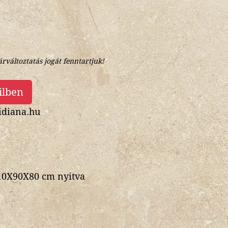
árváltoztatás jogát fenntartjuk!
ilben
diana.hu
310X90X80 cm nyitva