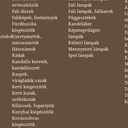
A
evőeszközök
Fali lámpák
Á
Fali díszek
Fali lámpák, falikarok
C
Faliképek, festmények
Függesztékek
t
Fürdőszoba
Kandeláber
C
kiegészítők
Képmegvilágító
F
sztalok
Gyertyatartók,
lámpák
b
mécsestartók
Kültéri lámpák
K
Házszámok
Mennyezeti lámpák
k
Kádak
Spot lámpák
K
Kandalló keretek,
M
kandallószett
b
Kaspók,
P
virágládák,vázák
T
Kerti kiegészítők
T
Kerti kutak,
T
szökőkutak
k
Kilincsek, fogantyúk
Konyhai kiegészítők
Kovácsoltvas
kiegészítők