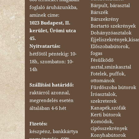
Bárpult, bárasztal
foglaló áruházunkba,
Bárszék
aminek címe:
Bárszekrény
1023 Budapest, II.
Bortartó szekrények
kerület, Ürömi utca
Dohányzóasztalok
45.
Éjjeliszekrények,kisa
Nyitvatartás:
Előszobabútorok,
fogas
hétfőtől péntekig: 10-
Fésülködő
18h, szombaton: 10-
asztal,sminkasztal
14h
Fotelek, puffok,
ottománok
Szállítási határidő:
Fürdőszoba bútorok
raktárról azonnal,
Íróasztalok,
megrendelés esetén
szekreterek
Kanapék,szófák
általában 4-6 hét
Kerti bútorok
Komódok,
Fizetés:
cipősszekrények
készpénz, bankkártya
Konyhabútorok