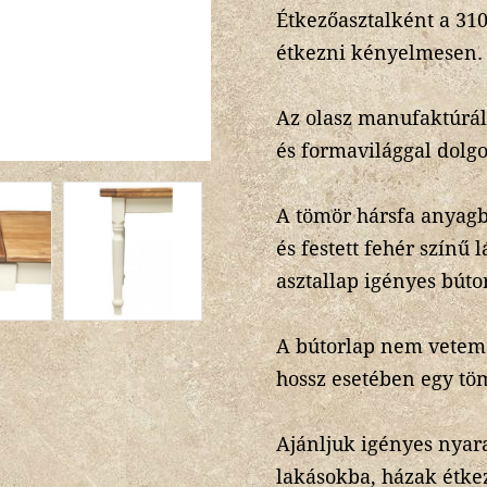
Étkezőasztalként a 310
étkezni kényelmesen.
Az olasz manufaktúrál
és formavilággal dolg
A tömör hársfa anyagbó
és festett fehér színű 
asztallap igényes búto
A bútorlap nem vetem
hossz esetében egy tö
Ajánljuk igényes nyar
lakásokba, házak étke