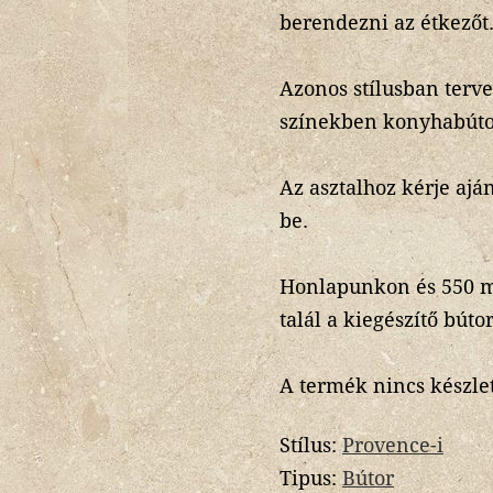
berendezni az étkezőt
Azonos stílusban terv
színekben konyhabútort
Az asztalhoz kérje ajá
be.
Honlapunkon és 550 m
talál a kiegészítő búto
A termék nincs készlet
Stílus:
Provence-i
Tipus:
Bútor