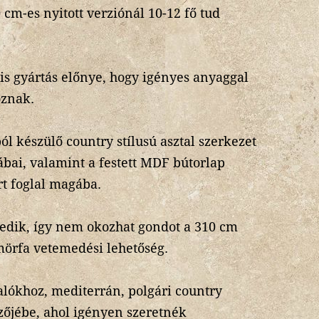
 cm-es nyitott verziónál 10-12 fő tud
is gyártás előnye, hogy igényes anyaggal
oznak.
l készülő country stílusú asztal szerkezet
lábai, valamint a festett MDF bútorlap
rt foglal magába.
edik, így nem okozhat gondot a 310 cm
mörfa vetemedési lehetőség.
alókhoz, mediterrán, polgári country
zőjébe, ahol igényen szeretnék