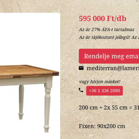
595 000 Ft/db
Az ár 27% ÁFA-t tartalmaz
Az ár tájékoztató jellegű! Az 
Rendelje meg ema
mediterran@lameri
vagy hívjon minket!
+36 1 336 2080
200 cm + 2x 55 cm = 
Fixen: 90x200 cm