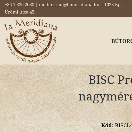
+36 1 336 2080 | mediterran@lameridiana.hu | 1023 Bp.,
Ürömi utca 45.
BÚTOR
BISC Pr
nagyméret
Kód:
BISCL4