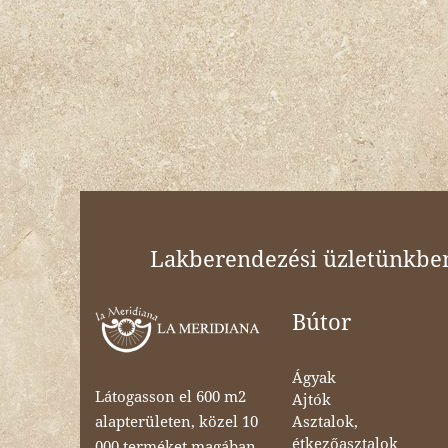
Lakberendezési üzletünkben 
Bútor
Ágyak
Látogasson el 600 m2
Ajtók
Asztalok,
alapterületen, közel 10
étkezőasztalok
000 terméket magában