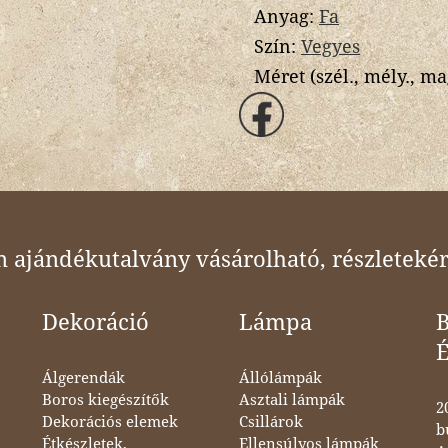
Anyag:
Fa
Szín:
Vegyes
Méret (szél., mély., ma
ajándékutalvány vásárolható, részletekér
Dekoráció
Lámpa
B
Álgerendák
Állólámpák
Boros kiegészítők
Asztali lámpák
2
Dekorációs elemek
Csillárok
b
Étkészletek,
Ellensúlyos lámpák