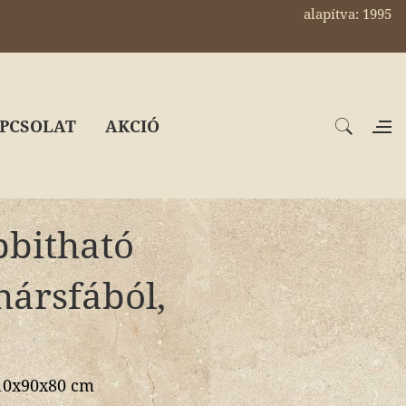
alapítva: 1995
PCSOLAT
AKCIÓ
bbitható
hársfából,
310x90x80 cm