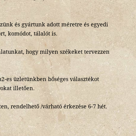
.
ezünk és gyártunk adott méretre és egyedi
, komódot, tálalót is.
nlatunkat, hogy milyen székeket tervezzen
2-es üzletünkben bőséges választékot
rokat illetően.
en, rendelhető /várható érkezése 6-7 hét.