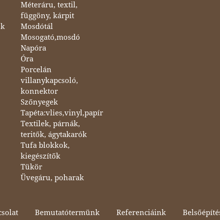
Méteráru, textil,
függöny, kárpit
ok
Mosdótál
Mosogató,mosdó
Napóra
Óra
Porcelán
villanykapcsoló,
konnektor
Szőnyegek
Tapéta:vlies,vinyl,papír
Textilek, párnák,
teritők, ágytakarók
Tufa blokkok,
kiegészítők
Tükör
Üvegáru, poharak
solat
Bemutatótermünk
Referenciáink
Belsőépíté