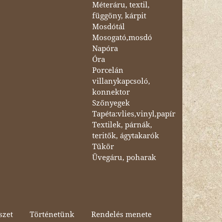
Méteráru, textil,
függöny, kárpit
Mosdótál
Mosogató,mosdó
Napóra
Óra
Porcelán
villanykapcsoló,
konnektor
Szőnyegek
Tapéta:vlies,vinyl,papír
Textilek, párnák,
teritők, ágytakarók
Tükör
Üvegáru, poharak
szet
Történetünk
Rendelés menete