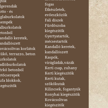
jtók
fogas
lgerendák
Étkészletek,
otto - és
evőeszközök
églaburkolatok
Fali díszek
sempék
Fürdőszoba
alburkolatok
kiegészítők
etonból
Gyertyatartók,
andalló keretek,
mécsestartók
andallószett
Kandalló keretek,
ovácsoltvas korlátok
kandallószett
űkő, terrazzo, beton
Kaspók,
urkolatok
virágládák,vázák
adlóburkolatok
Kerti csap, zuhany
érkő betonból
Kerti kiegészítők
etőcserepek
Kerti kutak,
ufa blokkok,
szökőkutak
iegészítők
Kilincsek, fogantyúk
Konyhai kiegészítők
Kovácsoltvas
kiegészítők