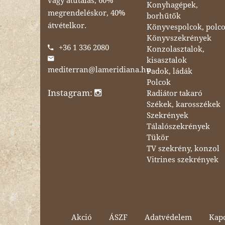
vagy átutalás, 60%
Konyhagépek,
megrendeléskor, 40%
borhűtők
átvételkor.
Könyvespolcok, polc
Könyvszekrények
+36 1 336 2080
Konzolasztalok,
kisasztalok
mediterran@lameridiana.hu
Padok, ládák
Polcok
Instagram:
Radiátor takaró
Székek, karosszékek
Szekrények
Tálalószekrények
Tükör
TV szekrény, konzol
Vitrines szekrények
Akció
ÁSZF
Adatvédelem
Kapc