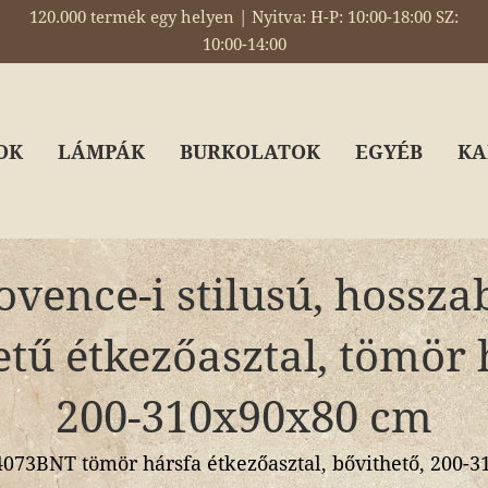
120.000 termék egy helyen | Nyitva: H-P: 10:00-18:00 SZ:
10:00-14:00
OK
LÁMPÁK
BURKOLATOK
EGYÉB
KA
ovence-i stilusú, hossza
ű étkezőasztal, tömör 
200-310x90x80 cm
073BNT tömör hársfa étkezőasztal, bővithető, 200-