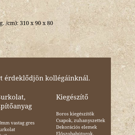
g. /cm):
310 x 90 x 80
t érdeklődjön kollégáinknál.
urkolat,
Kiegészítő
Építőanyag
Boros kiegészítők
Csapok, zuhanyszettek
0mm vastag gres
Dekorációs elemek
urkolat
Előszobabútorok,