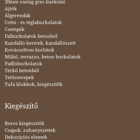
20mm vastag gres burkolat
Ajtók
Álgerendák
Cotto - és téglaburkolatok
Csempék
Falburkolatok betonból
Kandalló keretek, kandallószett
Kovácsoltvas korlátok
Műkő, terrazzo, beton burkolatok
Padlóburkolatok
Térkő betonból
Tetőcserepek
Tufa blokkok, kiegészítők
Kiegészítő
Boros kiegészítők
Csapok, zuhanyszettek
Dekorációs elemek