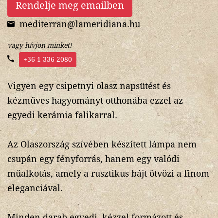
Rendelje meg emailben
mediterran@lameridiana.hu
vagy hívjon minket!
+36 1 336 2080
Vigyen egy csipetnyi olasz napsütést és
kézműves hagyományt otthonába ezzel az
egyedi kerámia falikarral.
Az Olaszország szívében készített lámpa nem
csupán egy fényforrás, hanem egy valódi
műalkotás, amely a rusztikus bájt ötvözi a finom
eleganciával.
Minden darab egyedi, kézzel formázott és