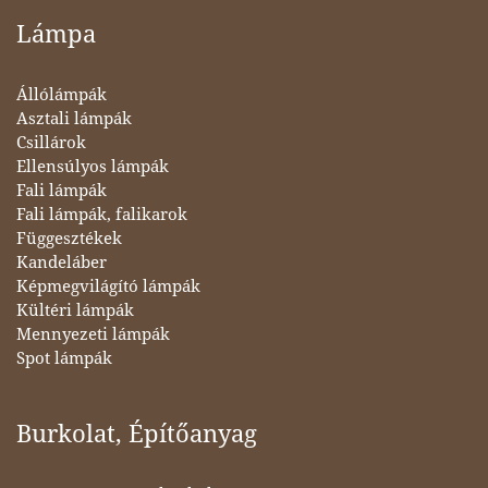
Lámpa
Állólámpák
Asztali lámpák
Csillárok
Ellensúlyos lámpák
Fali lámpák
Fali lámpák, falikarok
Függesztékek
Kandeláber
Képmegvilágító lámpák
Kültéri lámpák
Mennyezeti lámpák
Spot lámpák
Burkolat, Építőanyag