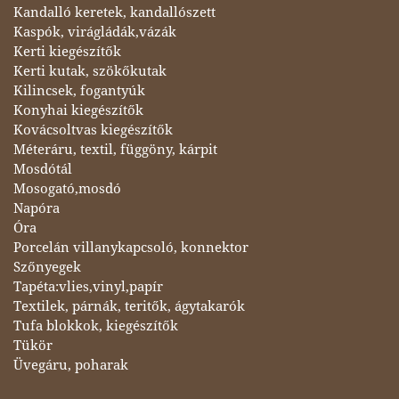
Kandalló keretek, kandallószett
Kaspók, virágládák,vázák
Kerti kiegészítők
Kerti kutak, szökőkutak
Kilincsek, fogantyúk
Konyhai kiegészítők
Kovácsoltvas kiegészítők
Méteráru, textil, függöny, kárpit
Mosdótál
Mosogató,mosdó
Napóra
Óra
Porcelán villanykapcsoló, konnektor
Szőnyegek
Tapéta:vlies,vinyl,papír
Textilek, párnák, teritők, ágytakarók
Tufa blokkok, kiegészítők
Tükör
Üvegáru, poharak