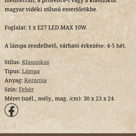
mediterrán, a provence-i vagy a klasszikus
magyar vidéki stílusú enteriőrökbe.
Foglalat: 1 x E27 LED MAX 10W
A lámpa rendelhető, várható érkezése: 4-5 hét.
Stílus:
Klasszikus
Tipus:
Lámpa
Anyag:
Kerámia
Szín:
Fehér
Méret (szél., mély., mag. /cm):
30 x 23 x 24