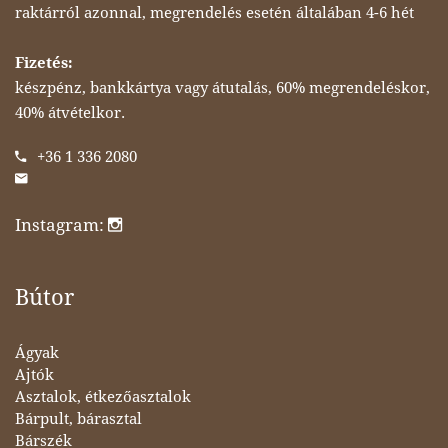
raktárról azonnal, megrendelés esetén általában 4-6 hét
Fizetés:
készpénz, bankkártya vagy átutalás, 60% megrendeléskor,
40% átvételkor.
+36 1 336 2080
Instagram:
Bútor
Ágyak
Ajtók
Asztalok, étkezőasztalok
Bárpult, bárasztal
Bárszék