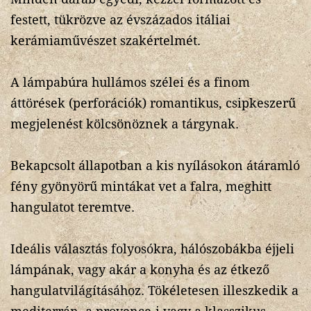
festett, tükrözve az évszázados itáliai
kerámiaművészet szakértelmét.
A lámpabúra hullámos szélei és a finom
áttörések (perforációk) romantikus, csipkeszerű
megjelenést kölcsönöznek a tárgynak.
Bekapcsolt állapotban a kis nyílásokon átáramló
fény gyönyörű mintákat vet a falra, meghitt
hangulatot teremtve.
Ideális választás folyosókra, hálószobákba éjjeli
lámpának, vagy akár a konyha és az étkező
hangulatvilágításához. Tökéletesen illeszkedik a