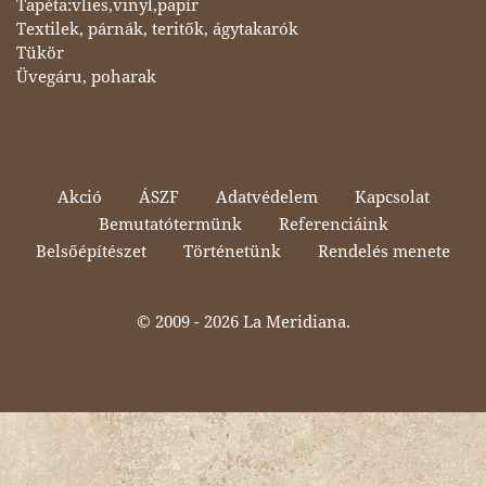
Tapéta:vlies,vinyl,papír
Textilek, párnák, teritők, ágytakarók
Tükör
Üvegáru, poharak
Akció
ÁSZF
Adatvédelem
Kapcsolat
Bemutatótermünk
Referenciáink
Belsőépítészet
Történetünk
Rendelés menete
© 2009 -
2026 La Meridiana.