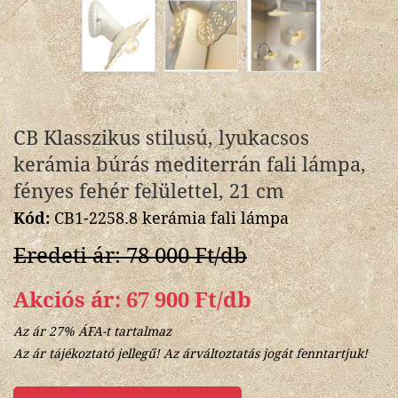
CB Klasszikus stilusú, lyukacsos
kerámia búrás mediterrán fali lámpa,
fényes fehér felülettel, 21 cm
Kód:
CB1-2258.8 kerámia fali lámpa
Eredeti ár: 78 000 Ft/db
Akciós ár: 67 900 Ft/db
Az ár 27% ÁFA-t tartalmaz
Az ár tájékoztató jellegű! Az árváltoztatás jogát fenntartjuk!