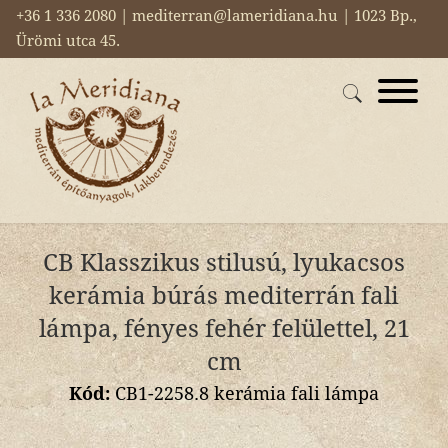
+36 1 336 2080 | mediterran@lameridiana.hu | 1023 Bp.,
Ürömi utca 45.
CB Klasszikus stilusú, lyukacsos
kerámia búrás mediterrán fali
lámpa, fényes fehér felülettel, 21
cm
Kód:
CB1-2258.8 kerámia fali lámpa