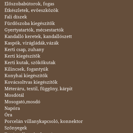
Előszobabútorok, fogas
Étkészletek, evőeszközök
Fali díszek
Fürdőszoba kiegészítők
Gyertyatartók, mécsestartók
Kandalló keretek, kandallószett
Kaspók, virágládák,vázák
Kerti csap, zuhany
Kerti kiegészítők
Kerti kutak, szökőkutak
Kilincsek, fogantyúk
Konyhai kiegészítők
Kovácsoltvas kiegészítők
Méteráru, textil, függöny, kárpit
Mosdótál
Mosogató,mosdó
Napóra
Óra
Porcelán villanykapcsoló, konnektor
Szőnyegek