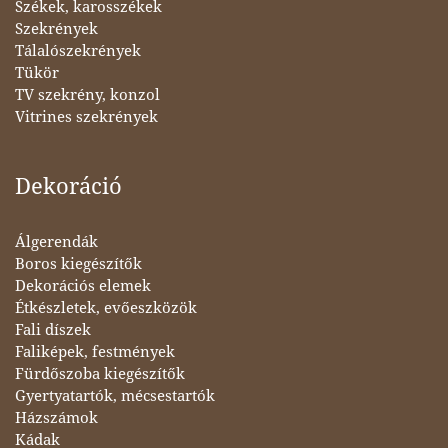
Székek, karosszékek
Szekrények
Tálalószekrények
Tükör
TV szekrény, konzol
Vitrines szekrények
Dekoráció
Álgerendák
Boros kiegészítők
Dekorációs elemek
Étkészletek, evőeszközök
Fali díszek
Faliképek, festmények
Fürdőszoba kiegészítők
Gyertyatartók, mécsestartók
Házszámok
Kádak