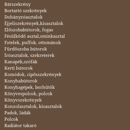
Bárszekrény
Bortartó szekrények
Dohányzóasztalok
Éjjeliszekrények,kisasztalok
Előszobabútorok, fogas
Fésülködő asztal,sminkasztal
Fotelek, puffok, ottománok
Fürdőszoba bútorok
Íróasztalok, szekreterek
Kanapék,szófák
Kerti bútorok
Komódok, cipősszekrények
Konyhabútorok
Konyhagépek, borhűtők
Könyvespolcok, polcok
Könyvszekrények
Konzolasztalok, kisasztalok
Padok, ládák
Polcok
Radiátor takaró