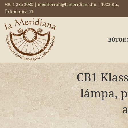
+36 1 336 2080 | mediterran@lameridiana.hu | 1023 Bp.,
Ürömi utca 45.
BÚTOR
CB1 Klass
lámpa, p