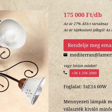
175 000 Ft/db
Az ár 27% ÁFA-t tartalmaz
Az ár tájékoztató jellegű! Az 
Rendelje meg ema
mediterran@lameri
vagy hívjon minket!
+36 1 336 2080
Foglalat: 5xE14 60W
Mennyezeti lámpák még
választék kiváló minő