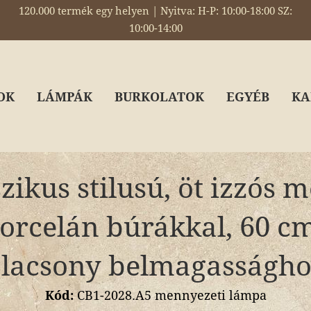
120.000 termék egy helyen | Nyitva: H-P: 10:00-18:00 SZ:
10:00-14:00
OK
LÁMPÁK
BURKOLATOK
EGYÉB
KA
zikus stilusú, öt izzós 
orcelán búrákkal, 60 c
alacsony belmagasságho
Kód:
CB1-2028.A5 mennyezeti lámpa