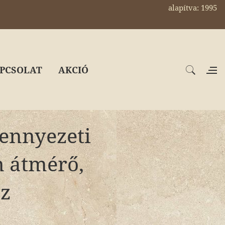
alapítva: 1995
PCSOLAT
AKCIÓ
mennyezeti
m átmérő,
z