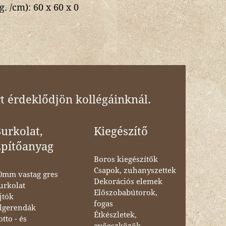
g. /cm):
60 x 60 x 0
t érdeklődjön kollégáinknál.
urkolat,
Kiegészítő
Építőanyag
Boros kiegészítők
Csapok, zuhanyszettek
0mm vastag gres
Dekorációs elemek
urkolat
Előszobabútorok,
jtók
fogas
lgerendák
Étkészletek,
otto - és
evőeszközök