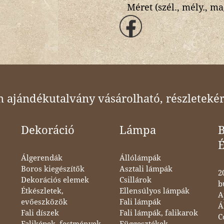
Méret (szél., mély., ma
ajándékutalvány vásárolható, részletekér
Dekoráció
Lámpa
B
Álgerendák
Állólámpák
Boros kiegészítők
Asztali lámpák
2
Dekorációs elemek
Csillárok
b
Étkészletek,
Ellensúlyos lámpák
A
evőeszközök
Fali lámpák
Á
Fali díszek
Fali lámpák, falikarok
C
Faliképek, festmények
Függesztékek