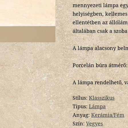
mennyezeti lámpa egye
helyiségben, kellemes 
ellentétben az állólá
általában csak a szoba
A lámpa alacsony belm
Porcelán búra átmérő:
A lámpa rendelhető, vá
Stílus:
Klasszikus
Tipus:
Lámpa
Anyag:
Kerámia/Fém
Szín:
Vegyes