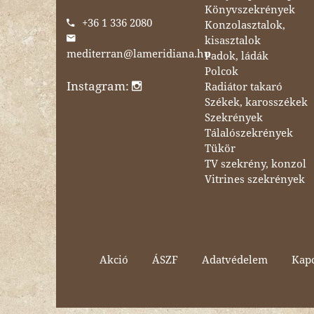
Könyvszekrények
+36 1 336 2080
Konzolasztalok,
kisasztalok
mediterran@lameridiana.hu
Padok, ládák
Polcok
Instagram:
Radiátor takaró
Székek, karosszékek
Szekrények
Tálalószekrények
Tükör
TV szekrény, konzol
Vitrines szekrények
Akció
ÁSZF
Adatvédelem
Kapc