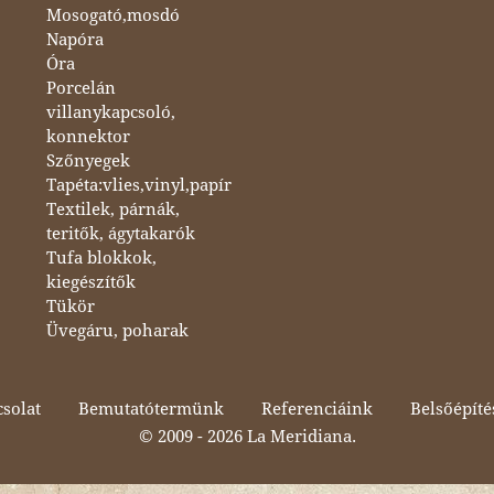
Mosogató,mosdó
Napóra
Óra
Porcelán
villanykapcsoló,
konnektor
Szőnyegek
Tapéta:vlies,vinyl,papír
Textilek, párnák,
teritők, ágytakarók
Tufa blokkok,
kiegészítők
Tükör
Üvegáru, poharak
solat
Bemutatótermünk
Referenciáink
Belsőépíté
© 2009 -
2026 La Meridiana.