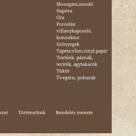
Mosogató,mosdó
Napóra
Óra
Porcelán
villanykapcsoló,
konnektor
Szőnyegek
Tapéta:vlies,vinyl,papír
Textilek, párnák,
teritők, ágytakarók
Tükör
Üvegáru, poharak
szet
Történetünk
Rendelés menete