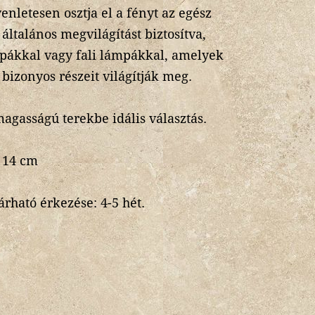
nletesen osztja el a fényt az egész
általános megvilágítást biztosítva,
mpákkal vagy fali lámpákkal, amelyek
 bizonyos részeit világítják meg.
agasságú terekbe idális választás.
 14 cm
rható érkezése: 4-5 hét.