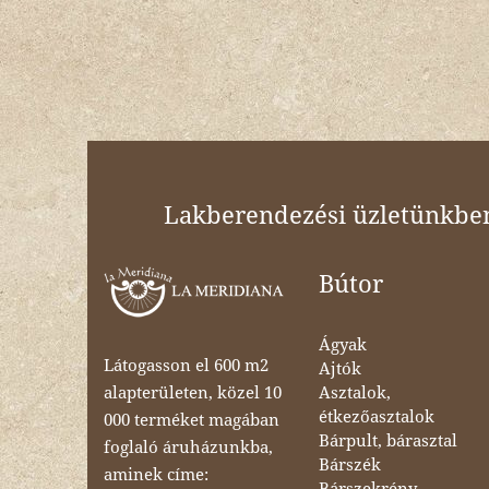
Lakberendezési üzletünkben 
Bútor
Ágyak
Látogasson el 600 m2
Ajtók
Asztalok,
alapterületen, közel 10
étkezőasztalok
000 terméket magában
Bárpult, bárasztal
foglaló áruházunkba,
Bárszék
aminek címe:
Bárszekrény