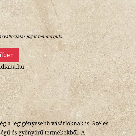
árváltoztatás jogát fenntartjuk!
ilben
diana.hu
 a legigényesebb vásárlóknak is. Széles
ségű és gyönyörű termékekből. A