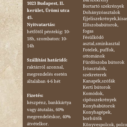
1023 Budapest, II.
Bortartó szekrények
kerület, Ürömi utca
Dohányzóasztalok
45.
Éjjeliszekrények,kisa
Nyitvatartás:
Előszobabútorok,
fogas
hétfőtől péntekig: 10-
Fésülködő
18h, szombaton: 10-
asztal,sminkasztal
14h
Fotelek, puffok,
ottománok
Szállítási határidő:
Fürdőszoba bútorok
raktárról azonnal,
Íróasztalok,
megrendelés esetén
szekreterek
Kanapék,szófák
általában 4-6 hét
Kerti bútorok
Komódok,
Fizetés:
cipősszekrények
készpénz, bankkártya
Konyhabútorok
vagy átutalás, 60%
Konyhagépek,
megrendeléskor, 40%
borhűtők
átvételkor.
Könyvespolcok, polc