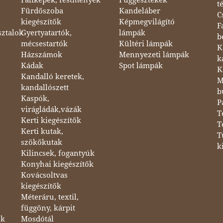
t
Fürdőszoba
Kandeláber
C
kiegészítők
Képmegvilágító
F
sztalok
Gyertyatartók,
lámpák
b
mécsestartók
Kültéri lámpák
K
Házszámok
Mennyezeti lámpák
k
Kádak
Spot lámpák
K
Kandalló keretek,
M
kandallószett
b
Kaspók,
P
virágládák,vázák
T
Kerti kiegészítők
T
Kerti kutak,
T
szökőkutak
k
Kilincsek, fogantyúk
Konyhai kiegészítők
Kovácsoltvas
kiegészítők
Méteráru, textil,
függöny, kárpit
ok
Mosdótál