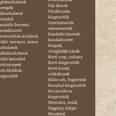
églaburkolatok
Fali díszek
sempék
Fürdőszoba
alburkolatok
kiegészítők
etonból
Gyertyatartók,
andalló keretek,
mécsestartók
andallószett
Kandalló keretek,
ovácsoltvas korlátok
kandallószett
űkő, terrazzo, beton
Kaspók,
urkolatok
virágládák,vázák
adlóburkolatok
Kerti csap, zuhany
érkő betonból
Kerti kiegészítők
etőcserepek
Kerti kutak,
ufa blokkok,
szökőkutak
iegészítők
Kilincsek, fogantyúk
Konyhai kiegészítők
Kovácsoltvas
kiegészítők
Méteráru, textil,
függöny, kárpit
Mosdótál