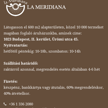
Látogasson el 600 m2 alapterületen, közel 10 000 terméket
magában foglaló áruházunkba, aminek címe:
1023 Budapest, II. kerület, Ürömi utca 45.
Nyitvatartás:
hétfőtől péntekig: 10-18h, szombaton: 10-14h
Szállítási határidő:
raktárról azonnal, megrendelés esetén általában 4-6 hét
Fizetés:
készpénz, bankkártya vagy átutalás, 60% megrendeléskor,
40% átvételkor.
+36 1 336 2080