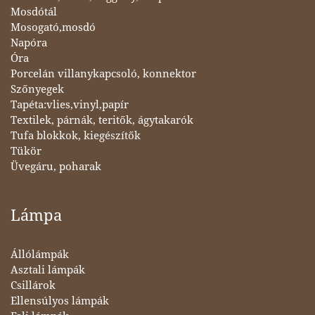
Mosdótál
Mosogató,mosdó
Napóra
Óra
Porcelán villanykapcsoló, konnektor
Szőnyegek
Tapéta:vlies,vinyl,papír
Textilek, párnák, teritők, ágytakarók
Tufa blokkok, kiegészítők
Tükör
Üvegáru, poharak
Lámpa
Állólámpák
Asztali lámpák
Csillárok
Ellensúlyos lámpák