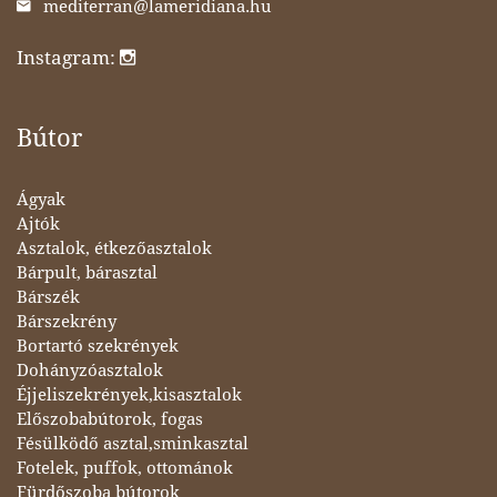
mediterran@lameridiana.hu
Instagram:
Bútor
Ágyak
Ajtók
Asztalok, étkezőasztalok
Bárpult, bárasztal
Bárszék
Bárszekrény
Bortartó szekrények
Dohányzóasztalok
Éjjeliszekrények,kisasztalok
Előszobabútorok, fogas
Fésülködő asztal,sminkasztal
Fotelek, puffok, ottománok
Fürdőszoba bútorok