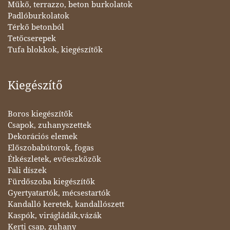
Műkő, terrazzo, beton burkolatok
Padlóburkolatok
Térkő betonból
Tetőcserepek
Tufa blokkok, kiegészítők
Kiegészítő
Boros kiegészítők
Csapok, zuhanyszettek
Dekorációs elemek
Előszobabútorok, fogas
Étkészletek, evőeszközök
Fali díszek
Fürdőszoba kiegészítők
Gyertyatartók, mécsestartók
Kandalló keretek, kandallószett
Kaspók, virágládák,vázák
Kerti csap, zuhany