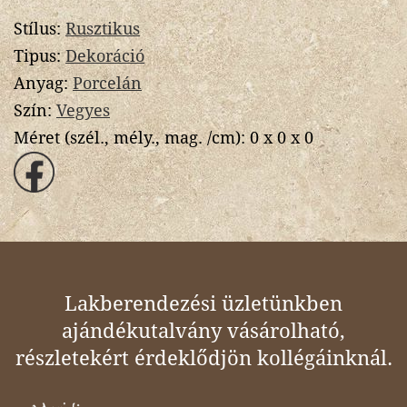
Stílus:
Rusztikus
Tipus:
Dekoráció
Anyag:
Porcelán
Szín:
Vegyes
Méret (szél., mély., mag. /cm):
0 x 0 x 0
Lakberendezési üzletünkben
ajándékutalvány vásárolható,
részletekért érdeklődjön kollégáinknál.