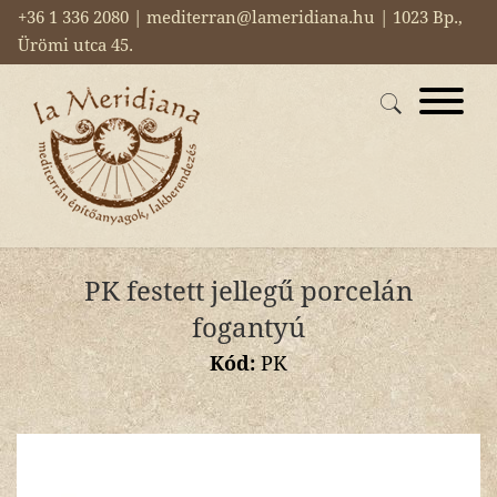
+36 1 336 2080 | mediterran@lameridiana.hu | 1023 Bp.,
Ürömi utca 45.
PK festett jellegű porcelán
fogantyú
Kód:
PK