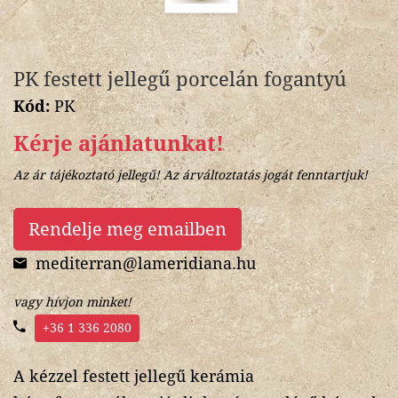
PK festett jellegű porcelán fogantyú
Kód:
PK
Kérje ajánlatunkat!
Az ár tájékoztató jellegű! Az árváltoztatás jogát fenntartjuk!
Rendelje meg emailben
mediterran@lameridiana.hu
vagy hívjon minket!
+36 1 336 2080
A kézzel festett jellegű kerámia