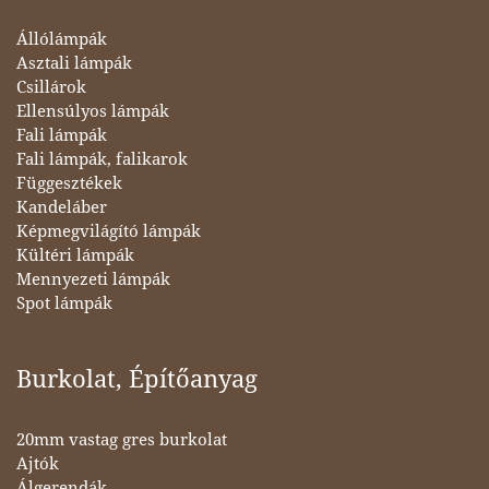
Állólámpák
Asztali lámpák
Csillárok
Ellensúlyos lámpák
Fali lámpák
Fali lámpák, falikarok
Függesztékek
Kandeláber
Képmegvilágító lámpák
Kültéri lámpák
Mennyezeti lámpák
Spot lámpák
Burkolat, Építőanyag
20mm vastag gres burkolat
Ajtók
Álgerendák