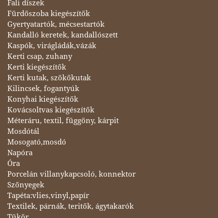
Fali díszek
Fürdőszoba kiegészítők
Gyertyatartók, mécsestartók
Kandalló keretek, kandallószett
Kaspók, virágládák,vázák
Kerti csap, zuhany
Kerti kiegészítők
Kerti kutak, szökőkutak
Kilincsek, fogantyúk
Konyhai kiegészítők
Kovácsoltvas kiegészítők
Méteráru, textil, függöny, kárpit
Mosdótál
Mosogató,mosdó
Napóra
Óra
Porcelán villanykapcsoló, konnektor
Szőnyegek
Tapéta:vlies,vinyl,papír
Textilek, párnák, teritők, ágytakarók
Tükör