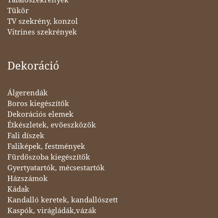
Tükör
TV szekrény, konzol
Vitrines szekrények
Dekoráció
Álgerendák
Boros kiegészítők
Dekorációs elemek
Étkészletek, evőeszközök
Fali díszek
Faliképek, festmények
Fürdőszoba kiegészítők
Gyertyatartók, mécsestartók
Házszámok
Kádak
Kandalló keretek, kandallószett
Kaspók, virágládák,vázák