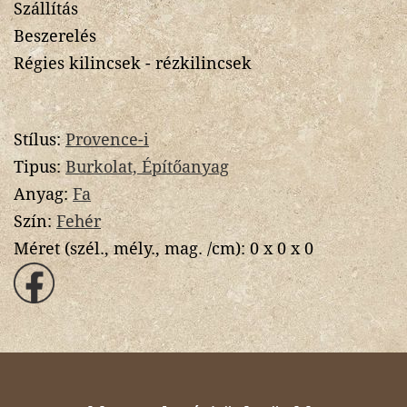
Szállítás
Beszerelés
Régies kilincsek - rézkilincsek
Stílus:
Provence-i
Tipus:
Burkolat, Építőanyag
Anyag:
Fa
Szín:
Fehér
Méret (szél., mély., mag. /cm):
0 x 0 x 0