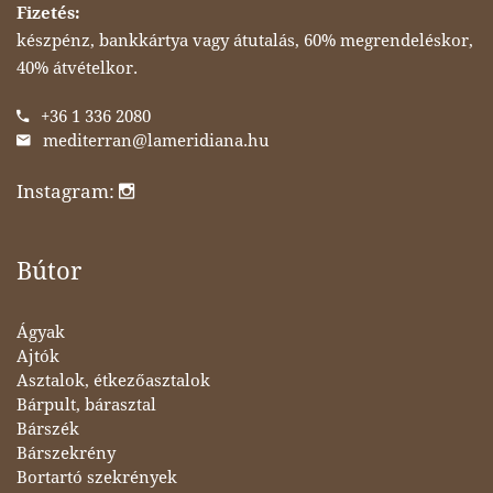
Fizetés:
készpénz, bankkártya vagy átutalás, 60% megrendeléskor,
40% átvételkor.
+36 1 336 2080
mediterran@lameridiana.hu
Instagram:
Bútor
Ágyak
Ajtók
Asztalok, étkezőasztalok
Bárpult, bárasztal
Bárszék
Bárszekrény
Bortartó szekrények