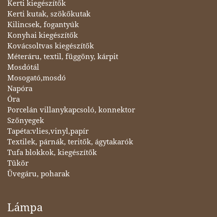
Kerti kiegészítők
Kerti kutak, szökőkutak
Kilincsek, fogantyúk
Konyhai kiegészítők
Kovácsoltvas kiegészítők
Méteráru, textil, függöny, kárpit
Mosdótál
Mosogató,mosdó
Napóra
Óra
Porcelán villanykapcsoló, konnektor
Szőnyegek
Tapéta:vlies,vinyl,papír
Textilek, párnák, teritők, ágytakarók
Tufa blokkok, kiegészítők
Tükör
Üvegáru, poharak
Lámpa