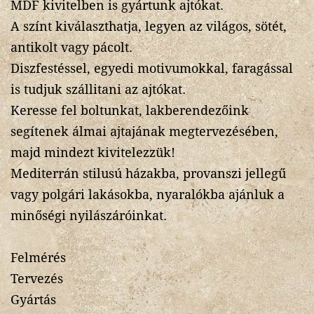
MDF kivitelben is gyártunk ajtókat.
A színt kiválaszthatja, legyen az világos, sötét,
antikolt vagy pácolt.
Diszfestéssel, egyedi motivumokkal, faragással
is tudjuk szállitani az ajtókat.
Keresse fel boltunkat, lakberendezőink
segítenek álmai ajtajának megtervezésében,
majd mindezt kivitelezzük!
Mediterrán stilusú házakba, provanszi jellegű
vagy polgári lakásokba, nyaralókba ajánluk a
minőségi nyilászáróinkat.
Felmérés
Tervezés
Gyártás