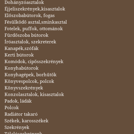
Dohányzóasztalok
Éjjeliszekrények,kisasztalok
Előszobabútorok, fogas
Fésülködő asztal,sminkasztal
Fotelek, puffok, ottománok
Fürdőszoba bútorok
Íróasztalok, szekreterek
Kanapék,szófák
Kerti bútorok
Komódok, cipősszekrények
Konyhabútorok
Konyhagépek, borhűtők
Könyvespolcok, polcok
Könyvszekrények
Konzolasztalok, kisasztalok
Padok, ládák
Polcok
Radiátor takaró
Székek, karosszékek
Szekrények
Tálalószekrények