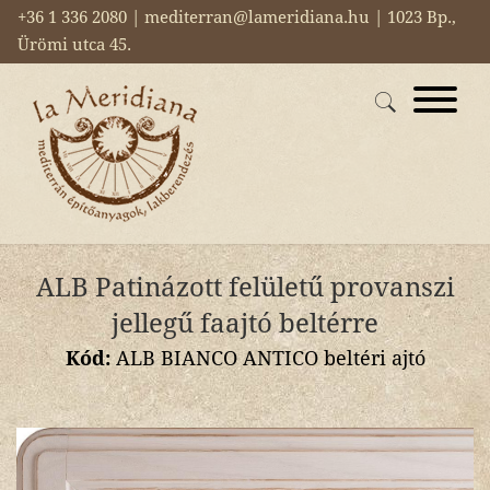
+36 1 336 2080 | mediterran@lameridiana.hu | 1023 Bp.,
Ürömi utca 45.
ALB Patinázott felületű provanszi
jellegű faajtó beltérre
Kód:
ALB BIANCO ANTICO beltéri ajtó