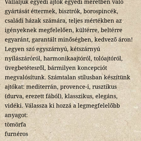
Vállaljuk egyedi ajtók egyedi méretben való
gyártását éttermek, bisztrók, borospincék,
családi házak számára, teljes mértékben az
igényeknek megfelelően, kültérre, beltérre
egyaránt, garantált minőségben, kedvező áron!
Legyen szó egyszárnyú, kétszárnyú
nyílászáróról, harmonikaajtóról, tolóajtóról,
üvegbetétesről, bármilyen koncepciót
megvalósítunk. Számtalan stílusban készítünk
ajtókat: mediterrán, provence-i, rusztikus
(durva, erezett fából), klasszikus, elegáns,
vidéki. Válassza ki hozzá a legmegfelelőbb
anyagot:
tömörfa
furnéros