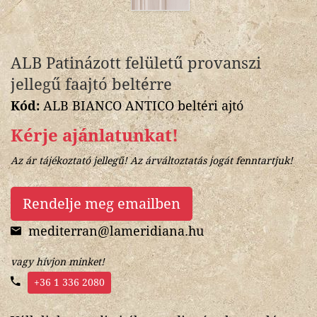
ALB Patinázott felületű provanszi
jellegű faajtó beltérre
Kód:
ALB BIANCO ANTICO beltéri ajtó
Kérje ajánlatunkat!
Az ár tájékoztató jellegű! Az árváltoztatás jogát fenntartjuk!
Rendelje meg emailben
mediterran@lameridiana.hu
vagy hívjon minket!
+36 1 336 2080