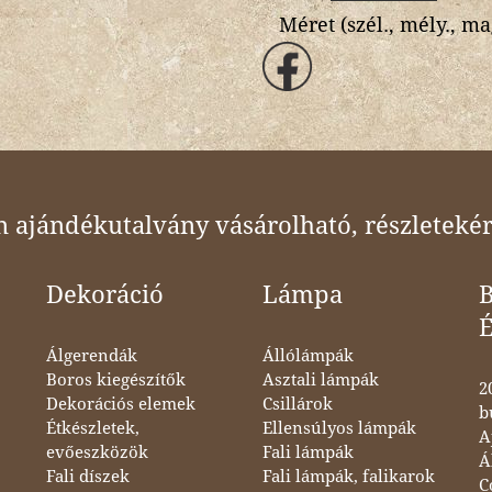
Méret (szél., mély., ma
ajándékutalvány vásárolható, részletekér
Dekoráció
Lámpa
B
Álgerendák
Állólámpák
Boros kiegészítők
Asztali lámpák
2
Dekorációs elemek
Csillárok
b
Étkészletek,
Ellensúlyos lámpák
A
evőeszközök
Fali lámpák
Á
Fali díszek
Fali lámpák, falikarok
C