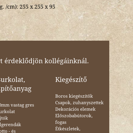
g. /cm):
255 x 255 x 95
t érdeklődjön kollégáinknál.
urkolat,
Kiegészítő
Építőanyag
Boros kiegészítők
Csapok, zuhanyszettek
0mm vastag gres
Dekorációs elemek
urkolat
Előszobabútorok,
jtók
fogas
lgerendák
Étkészletek,
otto - és