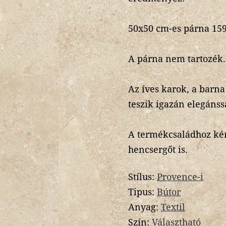
50x50 cm-es párna 1590
A párna nem tartozék.
Az íves karok, a barna
teszik igazán elegánss
A termékcsaládhoz kérhe
hencsergőt is.
Stílus:
Provence-i
Tipus:
Bútor
Anyag:
Textil
Szín:
Választható