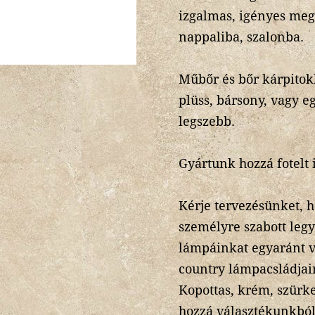
izgalmas, igényes mego
nappaliba, szalonba.
Műbőr és bőr kárpitokk
plüss, bársony, vagy 
legszebb.
Gyártunk hozzá fotelt i
Kérje tervezésünket, h
személyre szabott legy
lámpáinkat egyaránt v
country lámpacsládjai
Kopottas, krém, szürk
hozzá választékunkból