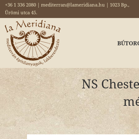
+36 1 336 2080 | mediterran@lameridiana.hu | 1023 Bp.,
Ürömi utca 45.
BÚTOR
NS Cheste
mé