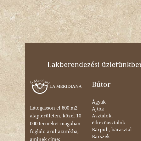
Lakberendezési üzletünkben 
Bútor
Ágyak
Látogasson el 600 m2
Ajtók
Asztalok,
alapterületen, közel 10
étkezőasztalok
000 terméket magában
Bárpult, bárasztal
foglaló áruházunkba,
Bárszék
aminek címe: