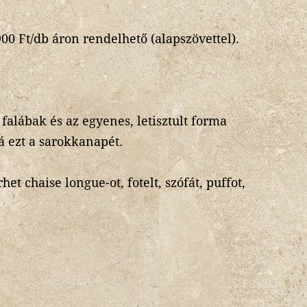
0 Ft/db áron rendelhető (alapszövettel).
 falábak és az egyenes, letisztult forma
á ezt a sarokkanapét.
t chaise longue-ot, fotelt, szófát, puffot,