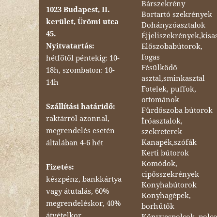
Bárszekrény
1023 Budapest, II.
Bortartó szekrények
kerület, Ürömi utca
Dohányzóasztalok
45.
Éjjeliszekrények,kisa
Nyitvatartás:
Előszobabútorok,
fogas
hétfőtől péntekig: 10-
Fésülködő
18h, szombaton: 10-
asztal,sminkasztal
14h
Fotelek, puffok,
ottománok
Szállítási határidő:
Fürdőszoba bútorok
raktárról azonnal,
Íróasztalok,
megrendelés esetén
szekreterek
Kanapék,szófák
általában 4-6 hét
Kerti bútorok
Komódok,
Fizetés:
cipősszekrények
készpénz, bankkártya
Konyhabútorok
vagy átutalás, 60%
Konyhagépek,
megrendeléskor, 40%
borhűtők
átvételkor.
Könyvespolcok, polc