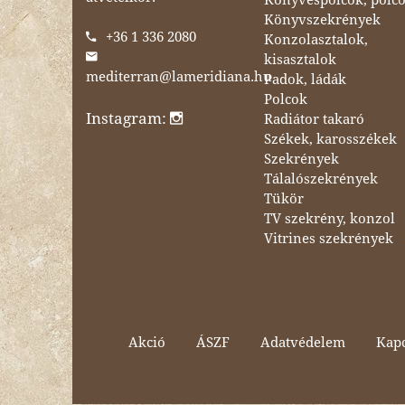
Könyvszekrények
+36 1 336 2080
Konzolasztalok,
kisasztalok
mediterran@lameridiana.hu
Padok, ládák
Polcok
Instagram:
Radiátor takaró
Székek, karosszékek
Szekrények
Tálalószekrények
Tükör
TV szekrény, konzol
Vitrines szekrények
Akció
ÁSZF
Adatvédelem
Kapc