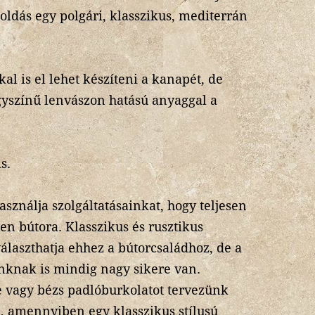
ldás egy polgári, klasszikus, mediterrán
al is el lehet készíteni a kanapét, de
egyszínű lenvászon hatású anyaggal a
s.
asználja szolgáltatásainkat, hogy teljesen
en bútora. Klasszikus és rusztikus
álaszthatja ehhez a bútorcsaládhoz, de a
nknak is mindig nagy sikere van.
e vagy bézs padlóburkolatot tervezünk
, amennyiben egy klasszikus stílusú