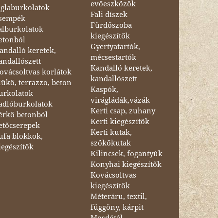
evőeszközök
églaburkolatok
Fali díszek
sempék
Fürdőszoba
alburkolatok
kiegészítők
etonból
Gyertyatartók,
andalló keretek,
mécsestartók
andallószett
Kandalló keretek,
ovácsoltvas korlátok
kandallószett
űkő, terrazzo, beton
Kaspók,
urkolatok
virágládák,vázák
adlóburkolatok
Kerti csap, zuhany
érkő betonból
Kerti kiegészítők
etőcserepek
Kerti kutak,
ufa blokkok,
szökőkutak
iegészítők
Kilincsek, fogantyúk
Konyhai kiegészítők
Kovácsoltvas
kiegészítők
Méteráru, textil,
függöny, kárpit
Mosdótál