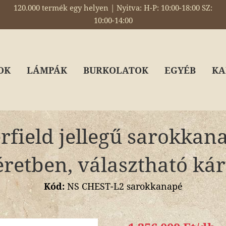
120.000 termék egy helyen | Nyitva: H-P: 10:00-18:00 SZ:
10:00-14:00
OK
LÁMPÁK
BURKOLATOK
EGYÉB
KA
rfield jellegű sarokkan
retben, választható kár
Kód:
NS CHEST-L2 sarokkanapé