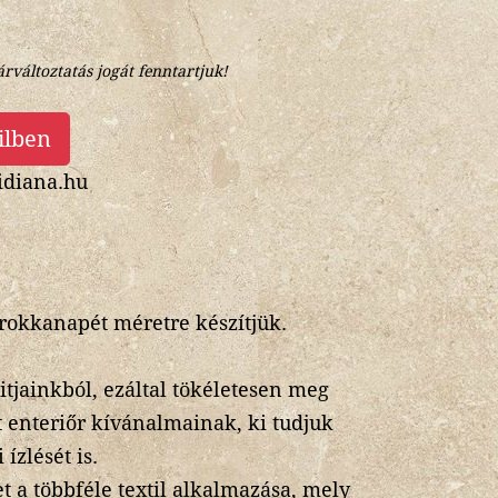
árváltoztatás jogát fenntartjuk!
ilben
diana.hu
arokkanapét méretre készítjük.
itjainkból, ezáltal tökéletesen meg
t enteriőr kívánalmainak, ki tudjuk
ízlését is.
 a többféle textil alkalmazása, mely