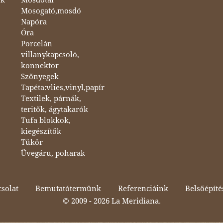
Mosogató,mosdó
Napóra
Óra
Porcelán
villanykapcsoló,
konnektor
Szőnyegek
Tapéta:vlies,vinyl,papír
Textilek, párnák,
teritők, ágytakarók
Tufa blokkok,
kiegészítők
Tükör
Üvegáru, poharak
solat
Bemutatótermünk
Referenciáink
Belsőépíté
© 2009 -
2026 La Meridiana.