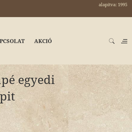
alapítva: 1995
PCSOLAT
AKCIÓ
apé egyedi
pit