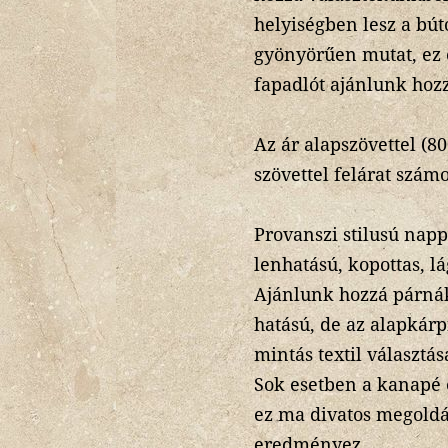
helyiségben lesz a bú
gyönyörűen mutat, ez 
fapadlót ajánlunk hoz
Az ár alapszövettel (8
szövettel felárat számo
Provanszi stilusú nap
lenhatású, kopottas, lá
Ajánlunk hozzá párnák
hatású, de az alapkárp
mintás textil választá
Sok esetben a kanapé és
ez ma divatos megoldá
eredményez.