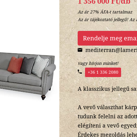
1 356 000 Ft/db
Az ár 27% ÁFA-t tartalmaz
Az ár tájékoztató jellegű! Az 
Rendelje meg ema
mediterran@lameri
vagy hívjon minket!
+36 1 336 2080
A klasszikus jellegű s
A vevő választhat kárp
tudunk felelni az adot
elégíteni a vevő egyedi 
Érdekes megoldás lehet