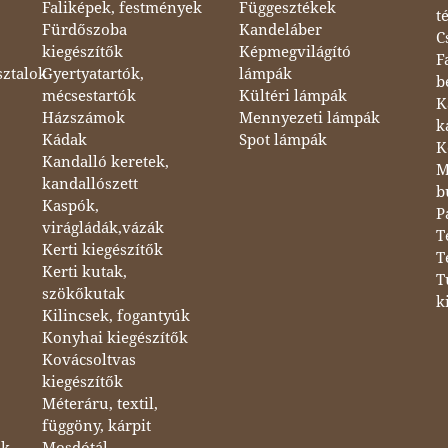
Faliképek, festmények
Függesztékek
t
Fürdőszoba
Kandeláber
C
kiegészítők
Képmegvilágító
F
sztalok
Gyertyatartók,
lámpák
b
mécsestartók
Kültéri lámpák
K
Házszámok
Mennyezeti lámpák
k
Kádak
Spot lámpák
K
Kandalló keretek,
M
kandallószett
b
Kaspók,
P
virágládák,vázák
T
Kerti kiegészítők
T
Kerti kutak,
T
szökőkutak
k
Kilincsek, fogantyúk
Konyhai kiegészítők
Kovácsoltvas
kiegészítők
Méteráru, textil,
függöny, kárpit
ok
Mosdótál