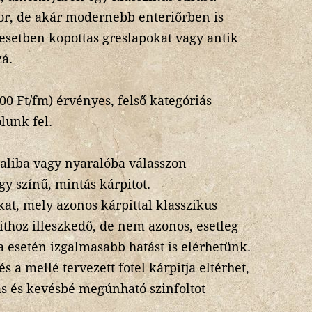
tor, de akár modernebb enteriőrben is
esetben kopottas greslapokat vagy antik
zá.
000 Ft/fm) érvényes, felső kategóriás
lunk fel.
paliba vagy nyaralóba válasszon
gy színű, mintás kárpitot.
at, mely azonos kárpittal klasszikus
ithoz illeszkedő, de nem azonos, esetleg
sa esetén izgalmasabb hatást is elérhetünk.
 a mellé tervezett fotel kárpitja eltérhet,
s és kevésbé megúnható szinfoltot