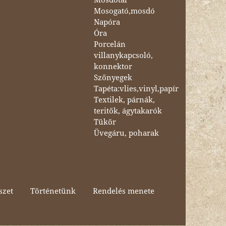
Mosogató,mosdó
Napóra
Óra
Porcelán
villanykapcsoló,
konnektor
Szőnyegek
Tapéta:vlies,vinyl,papír
Textilek, párnák,
teritők, ágytakarók
Tükör
Üvegáru, poharak
szet
Történetünk
Rendelés menete