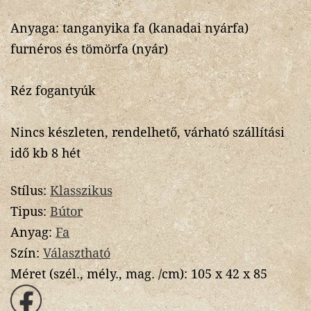
Anyaga: tanganyika fa (kanadai nyárfa)
furnéros és tömörfa (nyár)
Réz fogantyúk
Nincs készleten, rendelhető, várható szállítási
idő kb 8 hét
Stílus:
Klasszikus
Tipus:
Bútor
Anyag:
Fa
Szín:
Választható
Méret (szél., mély., mag. /cm):
105 x 42 x 85