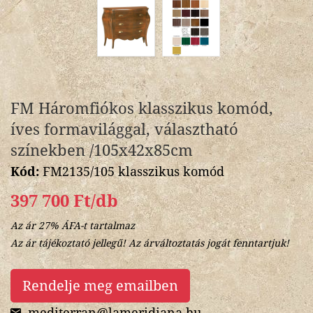
FM Háromfiókos klasszikus komód,
íves formavilággal, választható
színekben /105x42x85cm
Kód:
FM2135/105 klasszikus komód
397 700 Ft/db
Az ár 27% ÁFA-t tartalmaz
Az ár tájékoztató jellegű! Az árváltoztatás jogát fenntartjuk!
Rendelje meg emailben
mediterran@lameridiana.hu