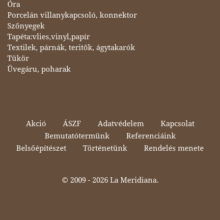
Óra
Porcelán villanykapcsoló, konnektor
Szőnyegek
Tapéta:vlies,vinyl,papír
Textilek, párnák, teritők, ágytakarók
Tükör
Üvegáru, poharak
Akció
ÁSZF
Adatvédelem
Kapcsolat
Bemutatótermünk
Referenciáink
Belsőépítészet
Történetünk
Rendelés menete
© 2009 -
2026 La Meridiana.