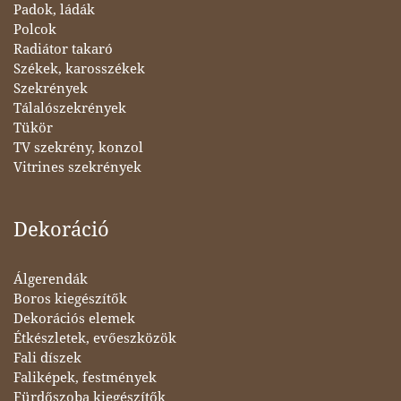
Padok, ládák
Polcok
Radiátor takaró
Székek, karosszékek
Szekrények
Tálalószekrények
Tükör
TV szekrény, konzol
Vitrines szekrények
Dekoráció
Álgerendák
Boros kiegészítők
Dekorációs elemek
Étkészletek, evőeszközök
Fali díszek
Faliképek, festmények
Fürdőszoba kiegészítők