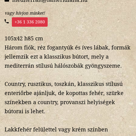
vagy hívjon minket!
+36 1 336 2080
105x42 h85 cm
Három fiók, réz fogantyúk és íves lábak, formák
jellemzik ezt a klasszikus bútort, mely a
mediterrán stílusú hálószobák gyöngyszeme.
Country, rusztikus, toszkán, klasszikus stílusú
enteriőrbe ajánljuk, de kopottas fehér, szürke
színekben a country, provanszi helyiségek
bútorai is lehet.
Lakkfehér felülettel vagy krém színben