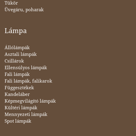
Tükör
Üvegáru, poharak
Lámpa
Állólámpák
Asztali lámpák
Csillárok
Ellensúlyos lámpák
Fali lámpák
Fali lámpák, falikarok
Függesztékek
Kandeláber
Képmegvilágító lámpák
Kültéri lámpák
Mennyezeti lámpák
Spot lámpák