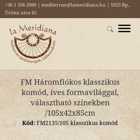
+36 1 336 2080 | mediterran@lameridiana.hu | 1023 Bp.,
Ürömi utca 45.
FM Háromfiókos klasszikus
komód, íves formavilággal,
választható színekben
/105x42x85cm
Kód:
FM2135/105 klasszikus komód