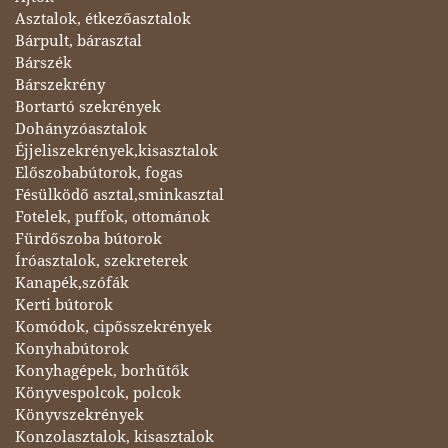
Asztalok, étkezőasztalok
Bárpult, bárasztal
Bárszék
Bárszekrény
Bortartó szekrények
Dohányzóasztalok
Éjjeliszekrények,kisasztalok
Előszobabútorok, fogas
Fésülködő asztal,sminkasztal
Fotelek, puffok, ottománok
Fürdőszoba bútorok
Íróasztalok, szekreterek
Kanapék,szófák
Kerti bútorok
Komódok, cipősszekrények
Konyhabútorok
Konyhagépek, borhűtők
Könyvespolcok, polcok
Könyvszekrények
Konzolasztalok, kisasztalok