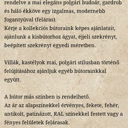
rendelve a mai elegáns polgári budoár, gardrob
és háló ékköve egy izgalmas, modernebb
fogantyúval (feláras).
Kérje a kollekciós bútoraink képes ajánlatait,
ajánlunk a kisbútorhoz ágyat, éjjeli szekrényt,
beépített szekrényt egyedi méretben.
Villák, kastélyok mai, polgári stílusban történő
felújításához ajánljuk egyéb bútorainkkal
együtt.
A bútor más színben is rendelhető.
Az ár az alapszínekkel érvényes, fekete, fehér,
antikolt, patinázott, RAL színekkel festett vagy a
fényes felületek felárasak.