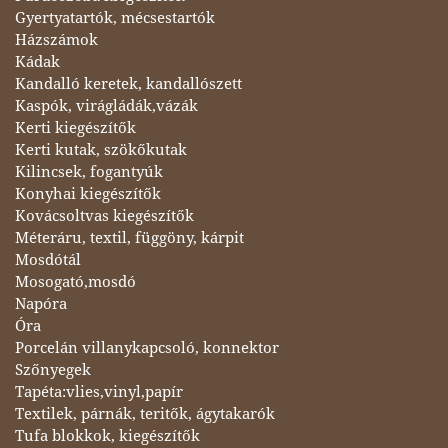
Gyertyatartók, mécsestartók
Házszámok
Kádak
Kandalló keretek, kandallószett
Kaspók, virágládák,vázák
Kerti kiegészítők
Kerti kutak, szökőkutak
Kilincsek, fogantyúk
Konyhai kiegészítők
Kovácsoltvas kiegészítők
Méteráru, textil, függöny, kárpit
Mosdótál
Mosogató,mosdó
Napóra
Óra
Porcelán villanykapcsoló, konnektor
Szőnyegek
Tapéta:vlies,vinyl,papír
Textilek, párnák, teritők, ágytakarók
Tufa blokkok, kiegészítők