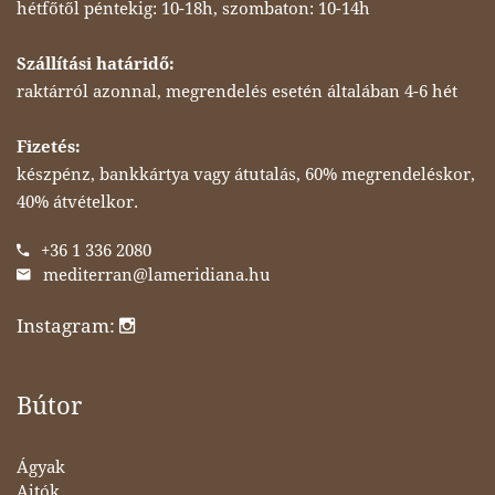
hétfőtől péntekig: 10-18h, szombaton: 10-14h
Szállítási határidő:
raktárról azonnal, megrendelés esetén általában 4-6 hét
Fizetés:
készpénz, bankkártya vagy átutalás, 60% megrendeléskor,
40% átvételkor.
+36 1 336 2080
mediterran@lameridiana.hu
Instagram:
Bútor
Ágyak
Ajtók