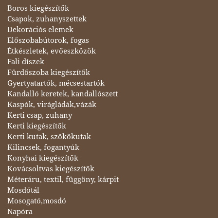
Boros kiegészítők
Csapok, zuhanyszettek
Dekorációs elemek
Előszobabútorok, fogas
Étkészletek, evőeszközök
Fali díszek
Fürdőszoba kiegészítők
Gyertyatartók, mécsestartók
Kandalló keretek, kandallószett
Kaspók, virágládák,vázák
Kerti csap, zuhany
Kerti kiegészítők
Kerti kutak, szökőkutak
Kilincsek, fogantyúk
Konyhai kiegészítők
Kovácsoltvas kiegészítők
Méteráru, textil, függöny, kárpit
Mosdótál
Mosogató,mosdó
Napóra