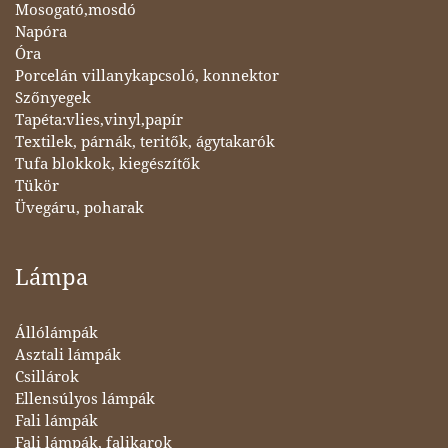
Mosogató,mosdó
Napóra
Óra
Porcelán villanykapcsoló, konnektor
Szőnyegek
Tapéta:vlies,vinyl,papír
Textilek, párnák, teritők, ágytakarók
Tufa blokkok, kiegészítők
Tükör
Üvegáru, poharak
Lámpa
Állólámpák
Asztali lámpák
Csillárok
Ellensúlyos lámpák
Fali lámpák
Fali lámpák, falikarok