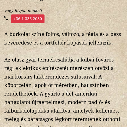
vagy hívjon minket!
+36 1 336 2080
A burkolat színe foltos, változó, a tégla és a bézs
keveredése és a törtfehér kopások jellemzik.
Az olasz gyár termékcsaládja a kubai főváros
régi eklektikus építészetét merészen ötvözi a
mai kortárs lakberendezés stílusaival. A
kőporcelán lapok öt méretben, hat színben
rendelhetőek. A gyártó a dél-amerikai
hangulatot újraértelmezi, modern padló- és
falburkolólapokká alakítva, amelyek kellemes,
meleg és barátságos légkört teremtenek otthoni