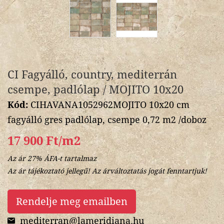
CI Fagyálló, country, mediterrán
csempe, padlólap / MOJITO 10x20
Kód:
CIHAVANA1052962MOJITO 10x20 cm
fagyálló gres padlólap, csempe 0,72 m2 /doboz
17 900 Ft/m2
Az ár 27% ÁFA-t tartalmaz
Az ár tájékoztató jellegű! Az árváltoztatás jogát fenntartjuk!
Rendelje meg emailben
mediterran@lameridiana.hu