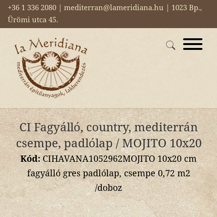
+36 1 336 2080 | mediterran@lameridiana.hu | 1023 Bp.,
Ürömi utca 45.
CI Fagyálló, country, mediterrán
csempe, padlólap / MOJITO 10x20
Kód:
CIHAVANA1052962MOJITO 10x20 cm
fagyálló gres padlólap, csempe 0,72 m2
/doboz