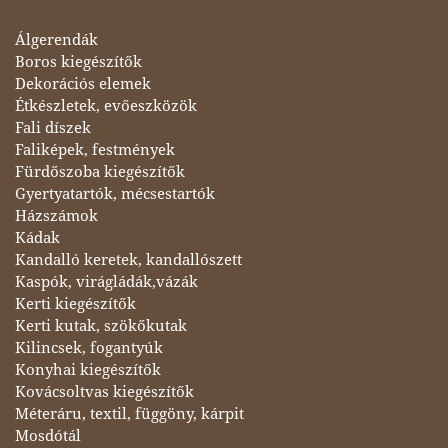
Álgerendák
Boros kiegészítők
Dekorációs elemek
Étkészletek, evőeszközök
Fali díszek
Faliképek, festmények
Fürdőszoba kiegészítők
Gyertyatartók, mécsestartók
Házszámok
Kádak
Kandalló keretek, kandallószett
Kaspók, virágládák,vázák
Kerti kiegészítők
Kerti kutak, szökőkutak
Kilincsek, fogantyúk
Konyhai kiegészítők
Kovácsoltvas kiegészítők
Méteráru, textil, függöny, kárpit
Mosdótál