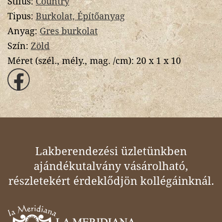
Stílus:
Country
Tipus:
Burkolat, Építőanyag
Anyag:
Gres burkolat
Szín:
Zöld
Méret (szél., mély., mag. /cm):
20 x 1 x 10
Lakberendezési üzletünkben
ajándékutalvány vásárolható,
részletekért érdeklődjön kollégáinknál.