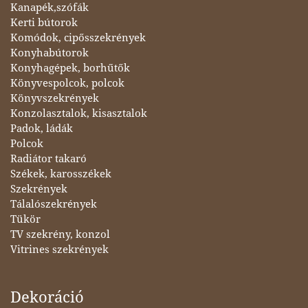
Kanapék,szófák
Kerti bútorok
Komódok, cipősszekrények
Konyhabútorok
Konyhagépek, borhűtők
Könyvespolcok, polcok
Könyvszekrények
Konzolasztalok, kisasztalok
Padok, ládák
Polcok
Radiátor takaró
Székek, karosszékek
Szekrények
Tálalószekrények
Tükör
TV szekrény, konzol
Vitrines szekrények
Dekoráció