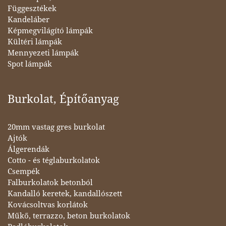
Függesztékek
Kandeláber
Képmegvilágító lámpák
Kültéri lámpák
Mennyezeti lámpák
Spot lámpák
Burkolat, Építőanyag
20mm vastag gres burkolat
Ajtók
Álgerendák
Cotto - és téglaburkolatok
Csempék
Falburkolatok betonból
Kandalló keretek, kandallószett
Kovácsoltvas korlátok
Műkő, terrazzo, beton burkolatok