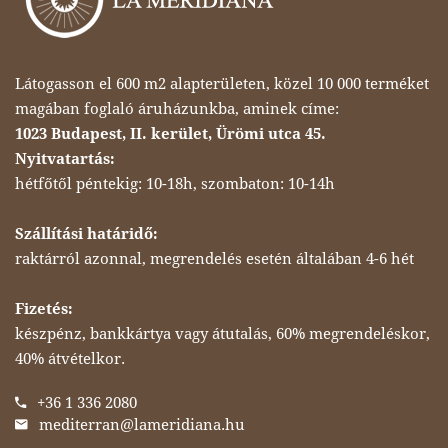
Látogasson el 600 m2 alapterületen, közel 10 000 terméket
magában foglaló áruházunkba, aminek címe:
1023 Budapest, II. kerület, Ürömi utca 45.
Nyitvatartás:
hétfőtől péntekig: 10-18h, szombaton: 10-14h
Szállítási határidő:
raktárról azonnal, megrendelés esetén általában 4-6 hét
Fizetés:
készpénz, bankkártya vagy átutalás, 60% megrendeléskor,
40% átvételkor.
+36 1 336 2080
mediterran@lameridiana.hu