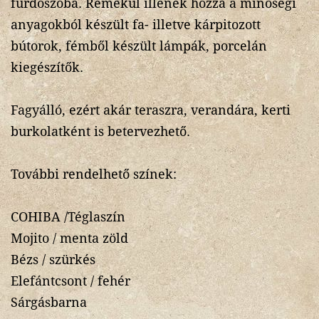
fürdőszoba. Remekül illenek hozzá a minőségi
anyagokból készült fa- illetve kárpitozott
bútorok, fémből készült lámpák, porcelán
kiegészítők.
Fagyálló, ezért akár teraszra, verandára, kerti
burkolatként is betervezhető.
További rendelhető színek:
COHIBA /Téglaszín
Mojito / menta zöld
Bézs / szürkés
Elefántcsont / fehér
Sárgásbarna