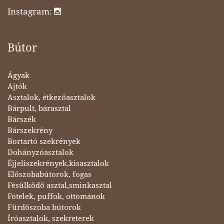
Instagram:
Bútor
Ágyak
Ajtók
Asztalok, étkezőasztalok
Bárpult, bárasztal
Bárszék
Bárszekrény
Bortartó szekrények
Dohányzóasztalok
Éjjeliszekrények,kisasztalok
Előszobabútorok, fogas
Fésülködő asztal,sminkasztal
Fotelek, puffok, ottománok
Fürdőszoba bútorok
Íróasztalok, szekreterek