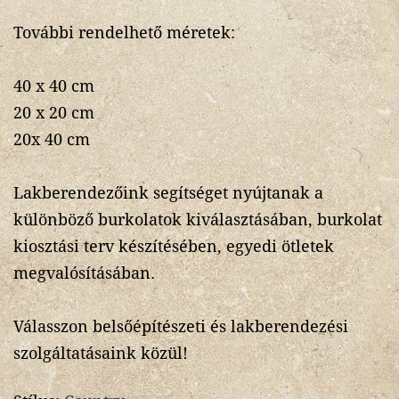
További rendelhető méretek:
40 x 40 cm
20 x 20 cm
20x 40 cm
Lakberendezőink segítséget nyújtanak a
különböző burkolatok kiválasztásában, burkolat
kiosztási terv készítésében, egyedi ötletek
megvalósításában.
Válasszon belsőépítészeti és lakberendezési
szolgáltatásaink közül!