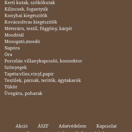
Kerti kutak, szökőkutak
Kilincsek, fogantyúk
Konyhai kiegészítők
Kovácsoltvas kiegészítők
Méteráru, textil, függöny, kárpit
Mosdótál
Mosogató,mosdó
Napóra
Óra
Porcelán villanykapcsoló, konnektor
Szőnyegek
Tapéta:vlies,vinyl,papír
Textilek, párnák, teritők, ágytakarók
Tükör
Üvegáru, poharak
Akció
ÁSZF
Adatvédelem
Kapcsolat