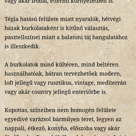
vagy akár irodai, éttermi környezetben is.
Tégla hatású felülete miatt nyaralók, hétvégi
házak burkolataként is kitűnő választás,
pasztellszínei miatt a balatoni táj hangulatához
is illeszkedik.
A burkolatok mind kültéren, mind beltéren
használhatóak, bátran tervezhetőek modern,
loft jellegű vagy rusztikus, vintage, mediterrán
vagy akár country jellegű enteriőrbe is.
Kopottas, színeiben nem homogén felülete
egyedivé varázsol bármilyen teret, legyen az
nappali, étkező, konyha, előszoba vagy akár