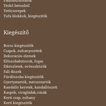
Padlóburkolatok
Térkő betonból
Tetőcserepek
Tufa blokkok, kiegészítők
Kiegészítő
Boros kiegészítők
Csapok, zuhanyszettek
Dekorációs elemek
Előszobabútorok, fogas
Étkészletek, evőeszközök
Fali díszek
Fürdőszoba kiegészítők
Gyertyatartók, mécsestartók
Kandalló keretek, kandallószett
Kaspók, virágládák,vázák
Kerti csap, zuhany
Kerti kiegészítők