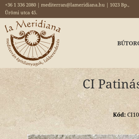
+36 1 336 2080 | mediterran@lameridiana.hu | 1023 Bp.,
Ürömi utca 45.
BÚTOR
CI Patiná
Kód:
CI10