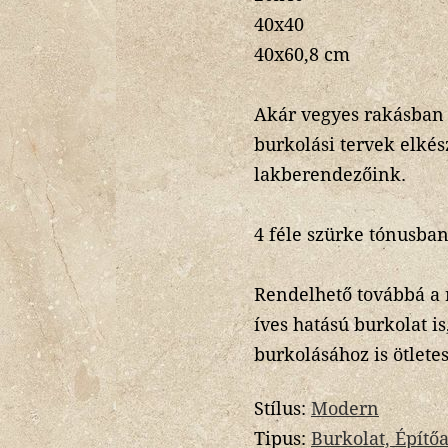
40x40
40x60,8 cm
Akár vegyes rakásban 
burkolási tervek elkés
lakberendezőink.
4 féle szürke tónusban
Rendelhető továbbá a 
íves hatású burkolat is
burkolásához is ötlete
Stílus:
Modern
Tipus:
Burkolat, Építő