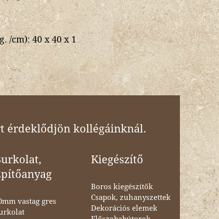
g. /cm):
40 x 40 x 1
t érdeklődjön kollégáinknál.
urkolat,
Kiegészítő
Építőanyag
Boros kiegészítők
Csapok, zuhanyszettek
0mm vastag gres
Dekorációs elemek
urkolat
Előszobabútorok,