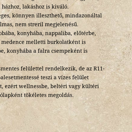
ú házhoz, lakáshoz is kiváló.
eges, könnyen illeszthető, mindazonáltal
almas, nem streril megjelenésű.
obába, konyhába, nappaliba, előtérbe,
, medence melletti burkolatként is
be, konyhába a falra csempeként is
mentes felülettel rendelkezik, de az R11-
alesetmentessé teszi a vízes felület
t, ezért wellnessbe, beltéri vagy kültéri
ólapként tökéletes megoldás.