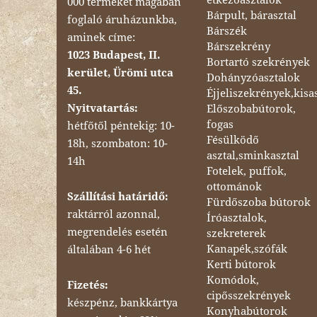
000 terméket magában
Bárpult, bárasztal
foglaló áruházunkba,
Bárszék
aminek címe:
Bárszekrény
1023 Budapest, II.
Bortartó szekrények
kerület, Ürömi utca
Dohányzóasztalok
45.
Éjjeliszekrények,kisa
Nyitvatartás:
Előszobabútorok,
fogas
hétfőtől péntekig: 10-
Fésülködő
18h, szombaton: 10-
asztal,sminkasztal
14h
Fotelek, puffok,
ottománok
Szállítási határidő:
Fürdőszoba bútorok
raktárról azonnal,
Íróasztalok,
megrendelés esetén
szekreterek
Kanapék,szófák
általában 4-6 hét
Kerti bútorok
Komódok,
Fizetés:
cipősszekrények
készpénz, bankkártya
Konyhabútorok