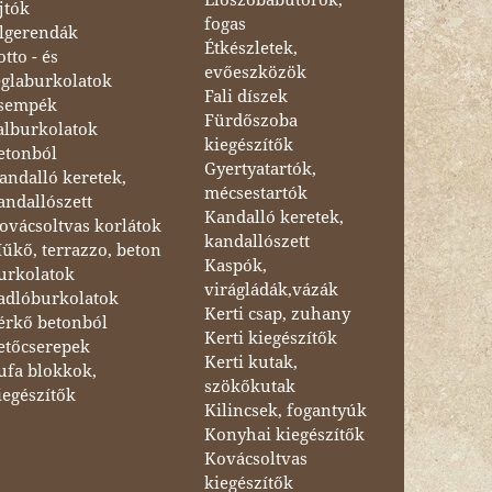
jtók
fogas
lgerendák
Étkészletek,
otto - és
evőeszközök
églaburkolatok
Fali díszek
sempék
Fürdőszoba
alburkolatok
kiegészítők
etonból
Gyertyatartók,
andalló keretek,
mécsestartók
andallószett
Kandalló keretek,
ovácsoltvas korlátok
kandallószett
űkő, terrazzo, beton
Kaspók,
urkolatok
virágládák,vázák
adlóburkolatok
Kerti csap, zuhany
érkő betonból
Kerti kiegészítők
etőcserepek
Kerti kutak,
ufa blokkok,
szökőkutak
iegészítők
Kilincsek, fogantyúk
Konyhai kiegészítők
Kovácsoltvas
kiegészítők