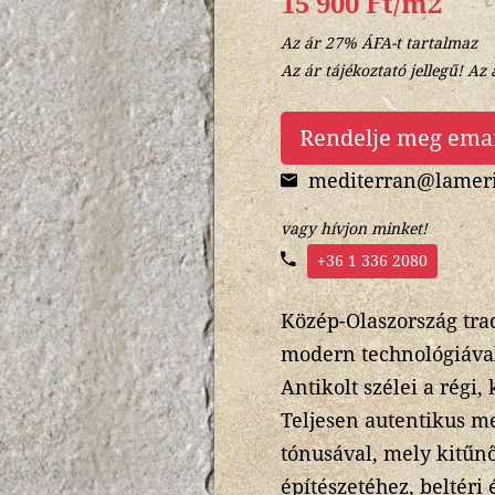
15 900 Ft/m2
Az ár 27% ÁFA-t tartalmaz
Az ár tájékoztató jellegű! Az 
Rendelje meg ema
mediterran@lameri
vagy hívjon minket!
+36 1 336 2080
Közép-Olaszország trad
modern technológiával 
Antikolt szélei a régi
Teljesen autentikus meg
tónusával, mely kitűn
építészetéhez, beltéri 