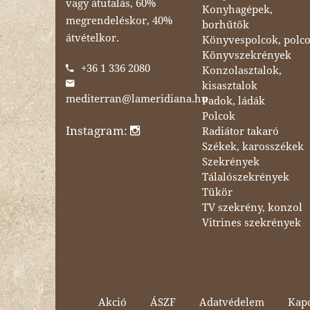
vagy átutalás, 60%
Konyhagépek,
megrendeléskor, 40%
borhűtők
átvételkor.
Könyvespolcok, polc
Könyvszekrények
+36 1 336 2080
Konzolasztalok,
kisasztalok
mediterran@lameridiana.hu
Padok, ládák
Polcok
Instagram:
Radiátor takaró
Székek, karosszékek
Szekrények
Tálalószekrények
Tükör
TV szekrény, konzol
Vitrines szekrények
Akció
ÁSZF
Adatvédelem
Kapc