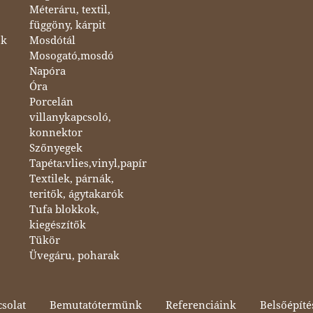
Méteráru, textil,
függöny, kárpit
ok
Mosdótál
Mosogató,mosdó
Napóra
Óra
Porcelán
villanykapcsoló,
konnektor
Szőnyegek
Tapéta:vlies,vinyl,papír
Textilek, párnák,
teritők, ágytakarók
Tufa blokkok,
kiegészítők
Tükör
Üvegáru, poharak
solat
Bemutatótermünk
Referenciáink
Belsőépíté