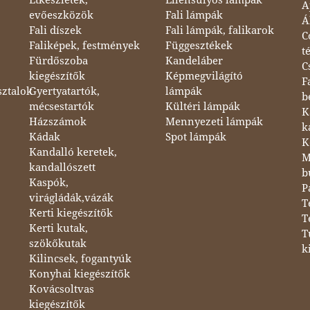
A
evőeszközök
Fali lámpák
Á
Fali díszek
Fali lámpák, falikarok
C
Faliképek, festmények
Függesztékek
t
Fürdőszoba
Kandeláber
C
kiegészítők
Képmegvilágító
F
sztalok
Gyertyatartók,
lámpák
b
mécsestartók
Kültéri lámpák
K
Házszámok
Mennyezeti lámpák
k
Kádak
Spot lámpák
K
Kandalló keretek,
M
kandallószett
b
Kaspók,
P
virágládák,vázák
T
Kerti kiegészítők
T
Kerti kutak,
T
szökőkutak
k
Kilincsek, fogantyúk
Konyhai kiegészítők
Kovácsoltvas
kiegészítők