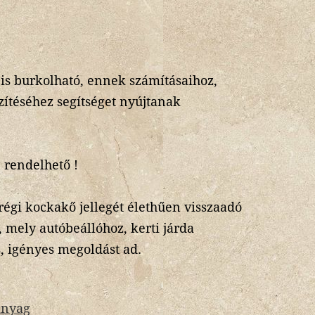
is burkolható, ennek számításaihoz,
zítéséhez segítséget nyújtanak
 rendelhető !
régi kockakő jellegét élethűen visszaadó
, mely autóbeállóhoz, kerti járda
s, igényes megoldást ad.
anyag