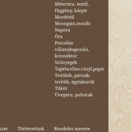
Méteráru, textil,
függöny, kárpit
Mosdótál
Mosogató,mosdó
Napóra
Óra
Porcelán
villanykapcsoló,
konnektor
Szőnyegek
Tapéta:vlies,vinyl,papír
Textilek, párnák,
teritők, ágytakarók
Tükör
Üvegáru, poharak
szet
Történetünk
Rendelés menete