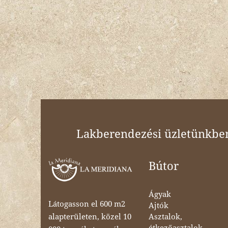
Lakberendezési üzletünkben 
Bútor
Ágyak
Látogasson el 600 m2
Ajtók
Asztalok,
alapterületen, közel 10
étkezőasztalok