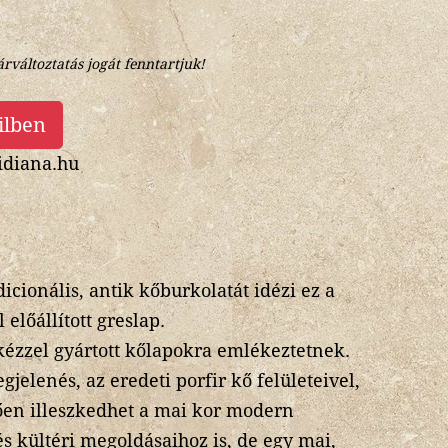
árváltoztatás jogát fenntartjuk!
ilben
diana.hu
icionális, antik kőburkolatát idézi ez a
előállított greslap.
, kézzel gyártott kőlapokra emlékeztetnek.
jelenés, az eredeti porfir kő felületeivel,
ően illeszkedhet a mai kor modern
és kültéri megoldásaihoz is, de egy mai,