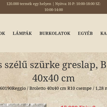
120.000 termék egy helyen | Nyitva: H-P: 10:00-18:00 SZ:
10:00-14:00
OK
LÁMPÁK
BURKOLATOK
EGYÉB
KA
s szélű szürke greslap
40x40 cm
60190Reggio / Broletto 40x40 cm R10 csempe / 1,28 