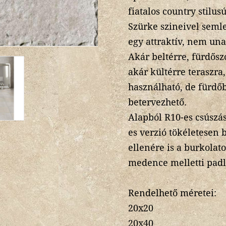
fiatalos country stilus
Szürke szineivel seml
egy attraktív, nem un
Akár beltérre, fürdősz
akár kültérre teraszra
használható, de fürdő
betervezhető.
Alapból R10-es csúszás
es verzió tökéletesen b
ellenére is a burkolato
medence melletti padl
Rendelhető méretei:
20x20
20x40