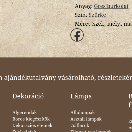
Anyag:
Gres burkolat
Szín:
Szürke
Méret (szél., mély., ma
ajándékutalvány vásárolható, részletekér
Dekoráció
Lámpa
B
Álgerendák
Állólámpák
Boros kiegészítők
Asztali lámpák
2
Dekorációs elemek
Csillárok
b
Étkészletek,
Ellensúlyos lámpák