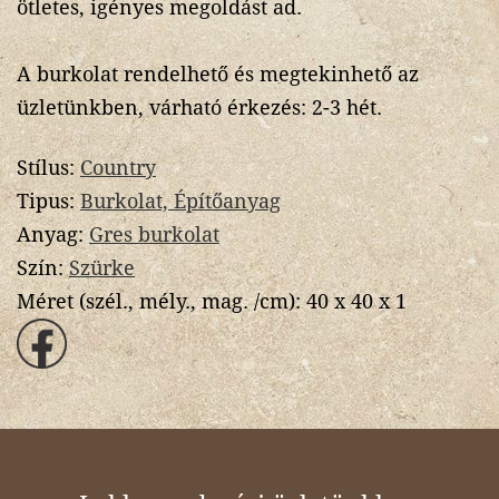
ötletes, igényes megoldást ad.
A burkolat rendelhető és megtekinhető az
üzletünkben, várható érkezés: 2-3 hét.
Stílus:
Country
Tipus:
Burkolat, Építőanyag
Anyag:
Gres burkolat
Szín:
Szürke
Méret (szél., mély., mag. /cm):
40 x 40 x 1