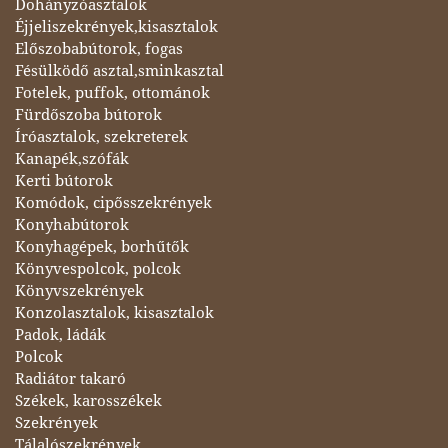
Dohányzóasztalok
Éjjeliszekrények,kisasztalok
Előszobabútorok, fogas
Fésülködő asztal,sminkasztal
Fotelek, puffok, ottománok
Fürdőszoba bútorok
Íróasztalok, szekreterek
Kanapék,szófák
Kerti bútorok
Komódok, cipősszekrények
Konyhabútorok
Konyhagépek, borhűtők
Könyvespolcok, polcok
Könyvszekrények
Konzolasztalok, kisasztalok
Padok, ládák
Polcok
Radiátor takaró
Székek, karosszékek
Szekrények
Tálalószekrények