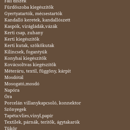
Fali díszek
Fürdőszoba kiegészítők
Gyertyatartók, mécsestartók
Kandalló keretek, kandallószett
Kaspók, virágládák,vázák
Kerti csap, zuhany
Kerti kiegészítők
Kerti kutak, szökőkutak
Kilincsek, fogantyúk
Konyhai kiegészítők
Kovácsoltvas kiegészítők
Méteráru, textil, függöny, kárpit
Mosdótál
Mosogató,mosdó
Napóra
Óra
Porcelán villanykapcsoló, konnektor
Szőnyegek
Tapéta:vlies,vinyl,papír
Textilek, párnák, teritők, ágytakarók
Tükör