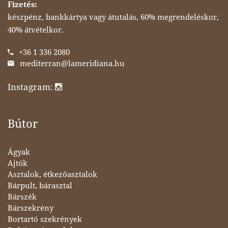
Fizetés:
készpénz, bankkártya vagy átutalás, 60% megrendeléskor,
40% átvételkor.
+36 1 336 2080
mediterran@lameridiana.hu
Instagram:
Bútor
Ágyak
Ajtók
Asztalok, étkezőasztalok
Bárpult, bárasztal
Bárszék
Bárszekrény
Bortartó szekrények