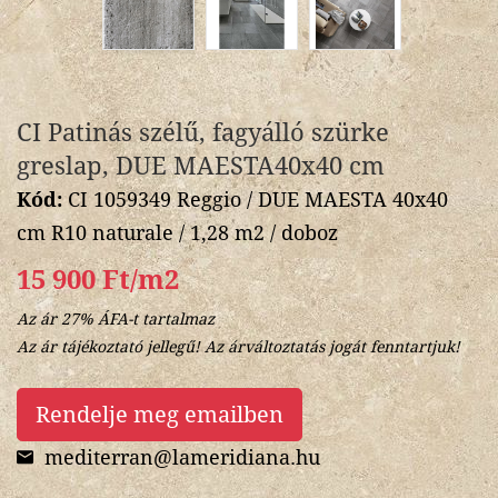
CI Patinás szélű, fagyálló szürke
greslap, DUE MAESTA40x40 cm
Kód:
CI 1059349 Reggio / DUE MAESTA 40x40
cm R10 naturale / 1,28 m2 / doboz
15 900 Ft/m2
Az ár 27% ÁFA-t tartalmaz
Az ár tájékoztató jellegű! Az árváltoztatás jogát fenntartjuk!
Rendelje meg emailben
mediterran@lameridiana.hu