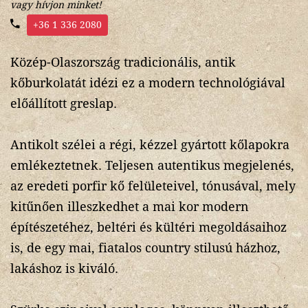
vagy hívjon minket!
+36 1 336 2080
Közép-Olaszország tradicionális, antik
kőburkolatát idézi ez a modern technológiával
előállított greslap.
Antikolt szélei a régi, kézzel gyártott kőlapokra
emlékeztetnek. Teljesen autentikus megjelenés,
az eredeti porfir kő felületeivel, tónusával, mely
kitűnően illeszkedhet a mai kor modern
építészetéhez, beltéri és kültéri megoldásaihoz
is, de egy mai, fiatalos country stilusú házhoz,
lakáshoz is kiváló.