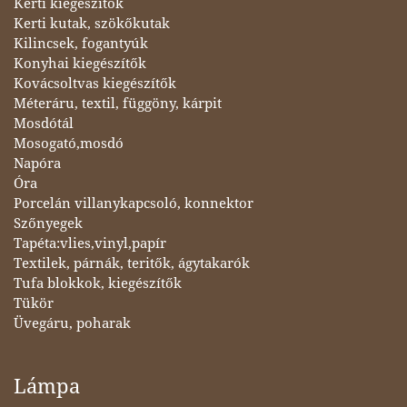
Kerti kiegészítők
Kerti kutak, szökőkutak
Kilincsek, fogantyúk
Konyhai kiegészítők
Kovácsoltvas kiegészítők
Méteráru, textil, függöny, kárpit
Mosdótál
Mosogató,mosdó
Napóra
Óra
Porcelán villanykapcsoló, konnektor
Szőnyegek
Tapéta:vlies,vinyl,papír
Textilek, párnák, teritők, ágytakarók
Tufa blokkok, kiegészítők
Tükör
Üvegáru, poharak
Lámpa