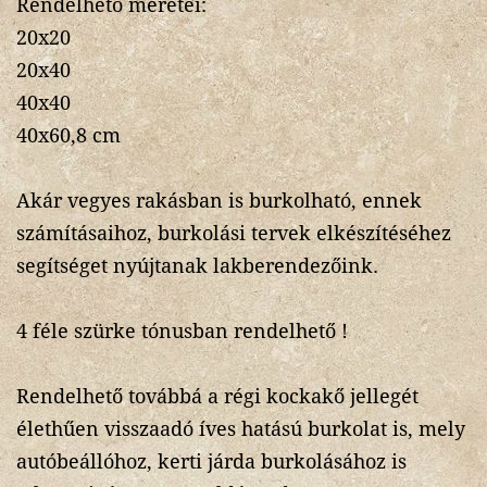
Rendelhető méretei:
20x20
20x40
40x40
40x60,8 cm
Akár vegyes rakásban is burkolható, ennek
számításaihoz, burkolási tervek elkészítéséhez
segítséget nyújtanak lakberendezőink.
4 féle szürke tónusban rendelhető !
Rendelhető továbbá a régi kockakő jellegét
élethűen visszaadó íves hatású burkolat is, mely
autóbeállóhoz, kerti járda burkolásához is