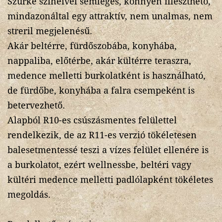
Szürke szineivel semleges, könnyen illeszthető,
mindazonáltal egy attraktív, nem unalmas, nem
streril megjelenésű.
Akár beltérre, fürdőszobába, konyhába,
nappaliba, előtérbe, akár kültérre teraszra,
medence melletti burkolatként is használható,
de fürdőbe, konyhába a falra csempeként is
betervezhető.
Alapból R10-es csúszásmentes felülettel
rendelkezik, de az R11-es verzió tökéletesen
balesetmentessé teszi a vízes felület ellenére is
a burkolatot, ezért wellnessbe, beltéri vagy
kültéri medence melletti padlólapként tökéletes
megoldás.