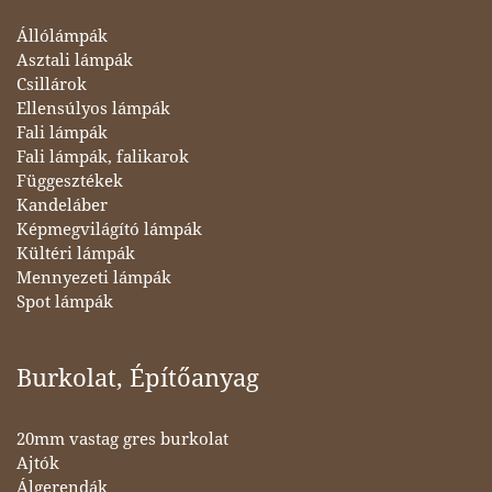
Állólámpák
Asztali lámpák
Csillárok
Ellensúlyos lámpák
Fali lámpák
Fali lámpák, falikarok
Függesztékek
Kandeláber
Képmegvilágító lámpák
Kültéri lámpák
Mennyezeti lámpák
Spot lámpák
Burkolat, Építőanyag
20mm vastag gres burkolat
Ajtók
Álgerendák