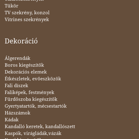
Tükör
TV szekrény, konzol
Vitrines szekrények
Dekoráció
Álgerendák
Boros kiegészítők
Dekorációs elemek
Étkészletek, evőeszközök
Fali díszek
Faliképek, festmények
Fürdőszoba kiegészítők
Gyertyatartók, mécsestartók
Házszámok
Kádak
Kandalló keretek, kandallószett
Kaspók, virágládák,vázák