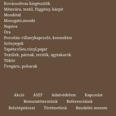
Kovácsoltvas kiegészítők
Méteráru, textil, függöny, kárpit
Mosdótál
Mosogató,mosdó
Napóra
Óra
Porcelán villanykapcsoló, konnektor
Szőnyegek
Tapéta:vlies,vinyl,papír
Textilek, párnák, teritők, ágytakarók
Tükör
Üvegáru, poharak
Akció
ÁSZF
Adatvédelem
Kapcsolat
Bemutatótermünk
Referenciáink
Belsőépítészet
Történetünk
Rendelés menete