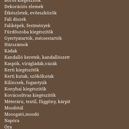
Boros kiegészítők
Dekorációs elemek
Étkészletek, evőeszközök
Fali díszek
Faliképek, festmények
Fürdőszoba kiegészítők
Gyertyatartók, mécsestartók
Házszámok
Kádak
Kandalló keretek, kandallószett
Kaspók, virágládák,vázák
Kerti kiegészítők
Kerti kutak, szökőkutak
Kilincsek, fogantyúk
Konyhai kiegészítők
Kovácsoltvas kiegészítők
Méteráru, textil, függöny, kárpit
Mosdótál
Mosogató,mosdó
Napóra
Óra