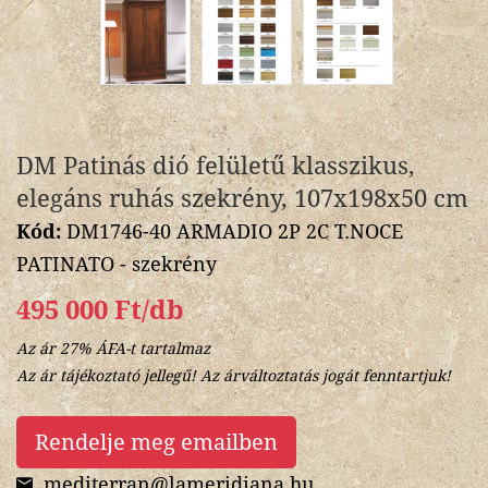
DM Patinás dió felületű klasszikus,
elegáns ruhás szekrény, 107x198x50 cm
Kód:
DM1746-40 ARMADIO 2P 2C T.NOCE
PATINATO - szekrény
495 000 Ft/db
Az ár 27% ÁFA-t tartalmaz
Az ár tájékoztató jellegű! Az árváltoztatás jogát fenntartjuk!
Rendelje meg emailben
mediterran@lameridiana.hu