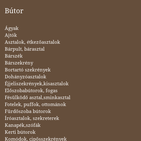
Bútor
Ágyak
Ajtók
Asztalok, étkezőasztalok
Bárpult, bárasztal
Bárszék
Bárszekrény
Bortartó szekrények
Dohányzóasztalok
Éjjeliszekrények,kisasztalok
Előszobabútorok, fogas
Fésülködő asztal,sminkasztal
Fotelek, puffok, ottománok
Fürdőszoba bútorok
Íróasztalok, szekreterek
Kanapék,szófák
Kerti bútorok
Komódok, cipősszekrények