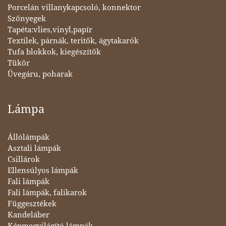
Porcelán villanykapcsoló, konnektor
Szőnyegek
Tapéta:vlies,vinyl,papír
Textilek, párnák, teritők, ágytakarók
Tufa blokkok, kiegészítők
Tükör
Üvegáru, poharak
Lámpa
Állólámpák
Asztali lámpák
Csillárok
Ellensúlyos lámpák
Fali lámpák
Fali lámpák, falikarok
Függesztékek
Kandeláber
Képmegvilágító lámpák