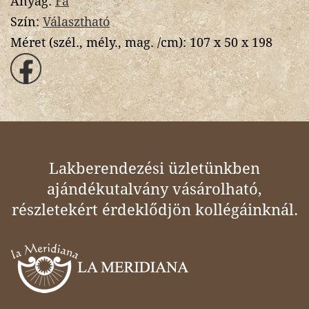
Anyag:
Fa
Szín:
Választható
Méret (szél., mély., mag. /cm):
107 x 50 x 198
Lakberendezési üzletünkben
ajándékutalvány vásárolható,
részletekért érdeklődjön kollégáinknál.