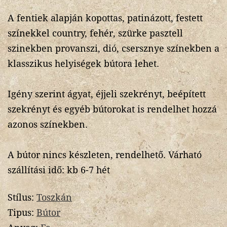
A fentiek alapján kopottas, patinázott, festett
színekkel country, fehér, szürke pasztell
szinekben provanszi, dió, csersznye színekben a
klasszikus helyiségek bútora lehet.
Igény szerint ágyat, éjjeli szekrényt, beépített
szekrényt és egyéb bútorokat is rendelhet hozzá
azonos színekben.
A bútor nincs készleten, rendelhető. Várható
szállítási idő: kb 6-7 hét
Stílus:
Toszkán
Tipus:
Bútor