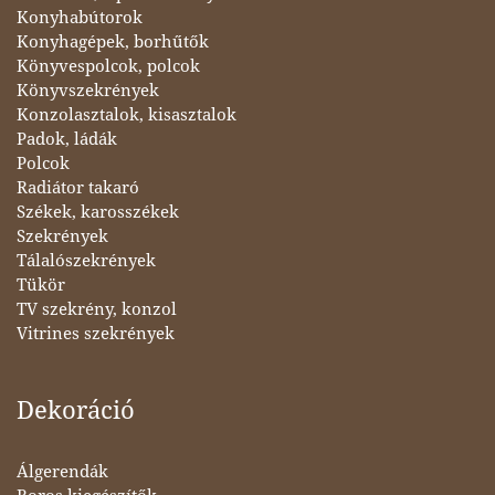
Konyhabútorok
Konyhagépek, borhűtők
Könyvespolcok, polcok
Könyvszekrények
Konzolasztalok, kisasztalok
Padok, ládák
Polcok
Radiátor takaró
Székek, karosszékek
Szekrények
Tálalószekrények
Tükör
TV szekrény, konzol
Vitrines szekrények
Dekoráció
Álgerendák