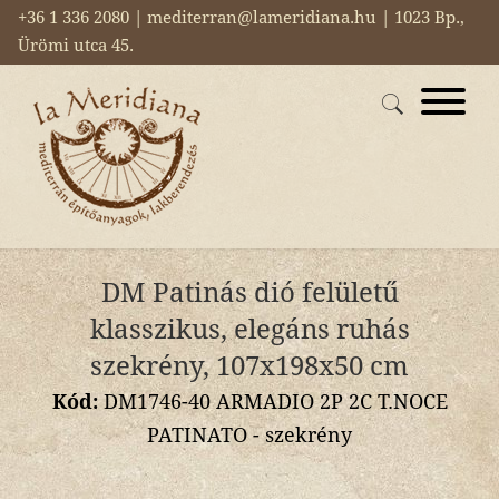
+36 1 336 2080 | mediterran@lameridiana.hu | 1023 Bp.,
Ürömi utca 45.
DM Patinás dió felületű
klasszikus, elegáns ruhás
szekrény, 107x198x50 cm
Kód:
DM1746-40 ARMADIO 2P 2C T.NOCE
PATINATO - szekrény