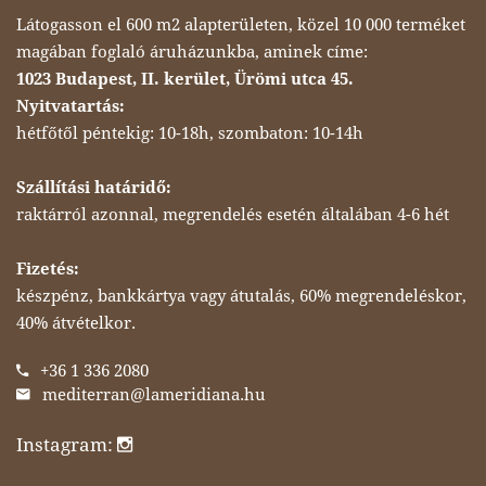
Látogasson el 600 m2 alapterületen, közel 10 000 terméket
magában foglaló áruházunkba, aminek címe:
1023 Budapest, II. kerület, Ürömi utca 45.
Nyitvatartás:
hétfőtől péntekig: 10-18h, szombaton: 10-14h
Szállítási határidő:
raktárról azonnal, megrendelés esetén általában 4-6 hét
Fizetés:
készpénz, bankkártya vagy átutalás, 60% megrendeléskor,
40% átvételkor.
+36 1 336 2080
mediterran@lameridiana.hu
Instagram: