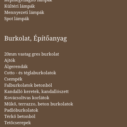
Kültéri lámpák
Mennyezeti lámpák
Spot lámpák
Burkolat, Építőanyag
20mm vastag gres burkolat
Ajtók
Álgerendák
Cotto - és téglaburkolatok
Csempék
Falburkolatok betonból
Kandalló keretek, kandallószett
Kovácsoltvas korlátok
Műkő, terrazzo, beton burkolatok
Padlóburkolatok
Térkő betonból
Tetőcserepek