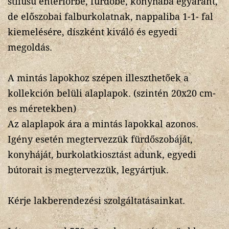
stílusú enteriőrbe, fürdőbe, konyhába egyaránt,
de előszobai falburkolatnak, nappaliba 1-1- fal
kiemelésére, díszként kiváló és egyedi
megoldás.
A mintás lapokhoz szépen illeszthetőek a
kollekción belüli alaplapok. (szintén 20x20 cm-
es méretekben)
Az alaplapok ára a mintás lapokkal azonos.
Igény esetén megtervezzük fürdőszobáját,
konyháját, burkolatkiosztást adunk, egyedi
bútorait is megtervezzük, legyártjuk.
Kérje lakberendezési szolgáltatásainkat.