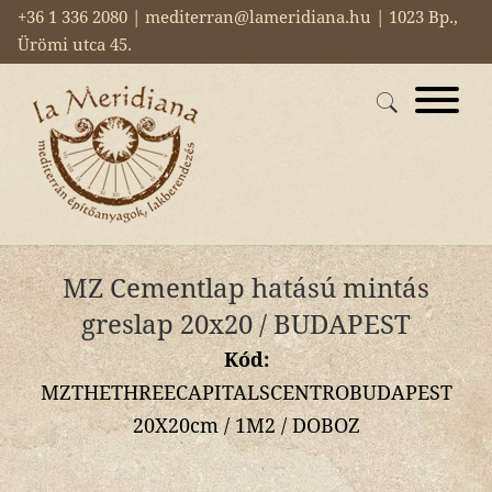
+36 1 336 2080 | mediterran@lameridiana.hu | 1023 Bp.,
Ürömi utca 45.
MZ Cementlap hatású mintás
greslap 20x20 / BUDAPEST
Kód:
MZTHETHREECAPITALSCENTROBUDAPEST
20X20cm / 1M2 / DOBOZ