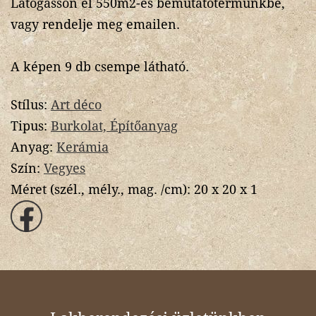
Látogasson el 550m2-es bemutatótermünkbe,
vagy rendelje meg emailen.
A képen 9 db csempe látható.
Stílus:
Art déco
Tipus:
Burkolat, Építőanyag
Anyag:
Kerámia
Szín:
Vegyes
Méret (szél., mély., mag. /cm):
20 x 20 x 1