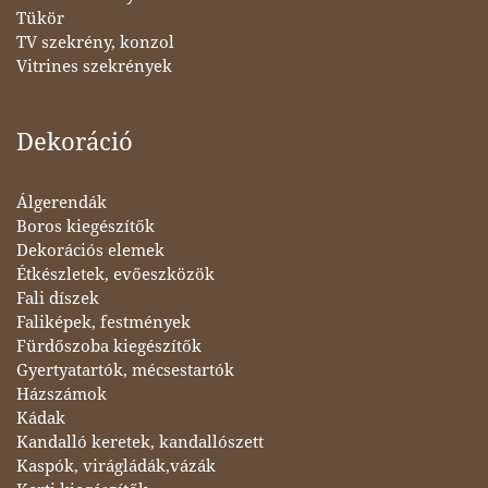
Tükör
TV szekrény, konzol
Vitrines szekrények
Dekoráció
Álgerendák
Boros kiegészítők
Dekorációs elemek
Étkészletek, evőeszközök
Fali díszek
Faliképek, festmények
Fürdőszoba kiegészítők
Gyertyatartók, mécsestartók
Házszámok
Kádak
Kandalló keretek, kandallószett
Kaspók, virágládák,vázák