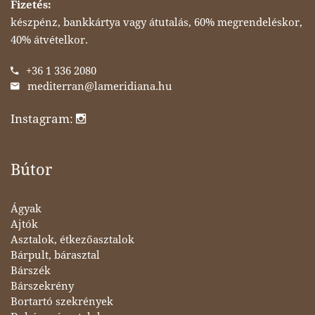
Fizetés:
készpénz, bankkártya vagy átutalás, 60% megrendeléskor,
40% átvételkor.
+36 1 336 2080
mediterran@lameridiana.hu
Instagram:
Bútor
Ágyak
Ajtók
Asztalok, étkezőasztalok
Bárpult, bárasztal
Bárszék
Bárszekrény
Bortartó szekrények