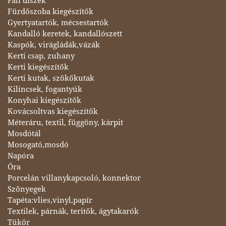
Fali díszek
Fürdőszoba kiegészítők
Gyertyatartók, mécsestartók
Kandalló keretek, kandallószett
Kaspók, virágládák,vázák
Kerti csap, zuhany
Kerti kiegészítők
Kerti kutak, szökőkutak
Kilincsek, fogantyúk
Konyhai kiegészítők
Kovácsoltvas kiegészítők
Méteráru, textil, függöny, kárpit
Mosdótál
Mosogató,mosdó
Napóra
Óra
Porcelán villanykapcsoló, konnektor
Szőnyegek
Tapéta:vlies,vinyl,papír
Textilek, párnák, teritők, ágytakarók
Tükör