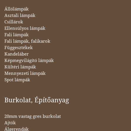
Állólámpák
Asztali lámpák
Csillárok
Ellensúlyos lámpák
Fali lámpák
Fali lámpák, falikarok
Függesztékek
Kandeláber
Képmegvilágító lámpák
Kültéri lámpák
Mennyezeti lámpák
Spot lámpák
Burkolat, Építőanyag
20mm vastag gres burkolat
Ajtók
Álgerendák