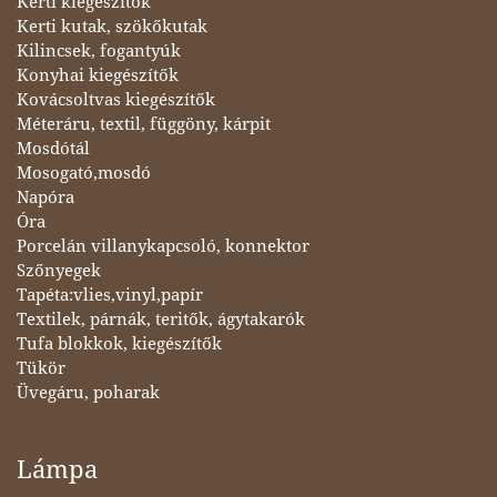
Kerti kiegészítők
Kerti kutak, szökőkutak
Kilincsek, fogantyúk
Konyhai kiegészítők
Kovácsoltvas kiegészítők
Méteráru, textil, függöny, kárpit
Mosdótál
Mosogató,mosdó
Napóra
Óra
Porcelán villanykapcsoló, konnektor
Szőnyegek
Tapéta:vlies,vinyl,papír
Textilek, párnák, teritők, ágytakarók
Tufa blokkok, kiegészítők
Tükör
Üvegáru, poharak
Lámpa