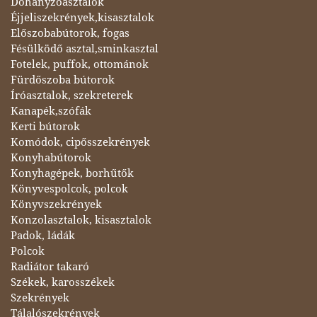
Dohányzóasztalok
Éjjeliszekrények,kisasztalok
Előszobabútorok, fogas
Fésülködő asztal,sminkasztal
Fotelek, puffok, ottománok
Fürdőszoba bútorok
Íróasztalok, szekreterek
Kanapék,szófák
Kerti bútorok
Komódok, cipősszekrények
Konyhabútorok
Konyhagépek, borhűtők
Könyvespolcok, polcok
Könyvszekrények
Konzolasztalok, kisasztalok
Padok, ládák
Polcok
Radiátor takaró
Székek, karosszékek
Szekrények
Tálalószekrények