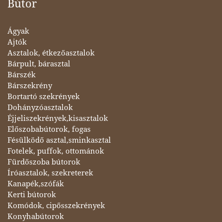
Bútor
Ágyak
Ajtók
Asztalok, étkezőasztalok
Bárpult, bárasztal
Bárszék
Bárszekrény
Bortartó szekrények
Dohányzóasztalok
Éjjeliszekrények,kisasztalok
Előszobabútorok, fogas
Fésülködő asztal,sminkasztal
Fotelek, puffok, ottománok
Fürdőszoba bútorok
Íróasztalok, szekreterek
Kanapék,szófák
Kerti bútorok
Komódok, cipősszekrények
Konyhabútorok