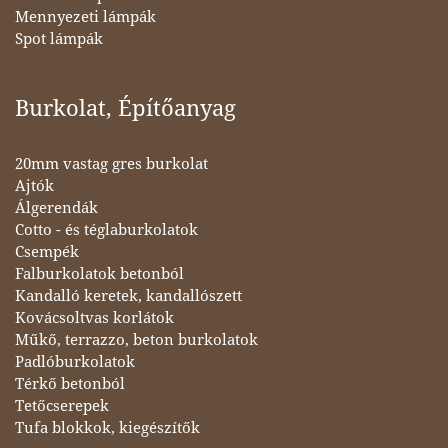
Mennyezeti lámpák
Spot lámpák
Burkolat, Építőanyag
20mm vastag gres burkolat
Ajtók
Álgerendák
Cotto - és téglaburkolatok
Csempék
Falburkolatok betonból
Kandalló keretek, kandallószett
Kovácsoltvas korlátok
Műkő, terrazzo, beton burkolatok
Padlóburkolatok
Térkő betonból
Tetőcserepek
Tufa blokkok, kiegészítők