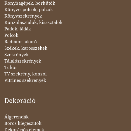
Konyhagépek, borhűtők
Könyvespolcok, polcok
Könyvszekrények
Konzolasztalok, kisasztalok
Padok, ládák
Polcok
Radiátor takaró
Székek, karosszékek
Szekrények
Tálalószekrények
Tükör
TV szekrény, konzol
Vitrines szekrények
Dekoráció
Álgerendák
Boros kiegészítők
Dekorációs elemek