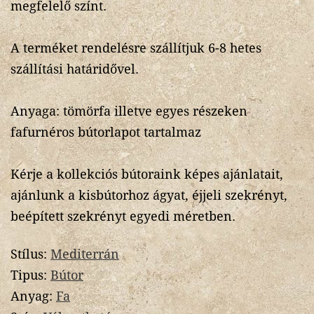
megfelelő színt.
A terméket rendelésre szállítjuk 6-8 hetes
szállítási határidővel.
Anyaga: tömörfa illetve egyes részeken
fafurnéros bútorlapot tartalmaz
Kérje a kollekciós bútoraink képes ajánlatait,
ajánlunk a kisbútorhoz ágyat, éjjeli szekrényt,
beépített szekrényt egyedi méretben.
Stílus:
Mediterrán
Tipus:
Bútor
Anyag:
Fa