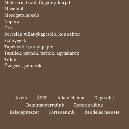
Méteráru, textil, függöny, kárpit
Mosdótál
Mosogató,mosdó
Napóra
Óra
Porcelán villanykapcsoló, konnektor
Szőnyegek
Tapéta:vlies,vinyl,papír
Textilek, párnák, teritők, ágytakarók
Tükör
Üvegáru, poharak
Akció
ÁSZF
Adatvédelem
Kapcsolat
Bemutatótermünk
Referenciáink
Belsőépítészet
Történetünk
Rendelés menete