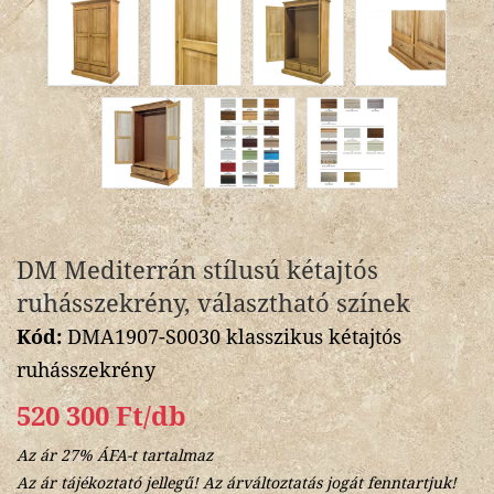
DM Mediterrán stílusú kétajtós
ruhásszekrény, választható színek
Kód:
DMA1907-S0030 klasszikus kétajtós
ruhásszekrény
520 300 Ft/db
Az ár 27% ÁFA-t tartalmaz
Az ár tájékoztató jellegű! Az árváltoztatás jogát fenntartjuk!