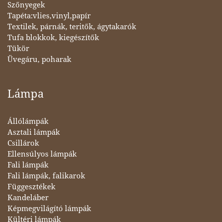
Szőnyegek
Tapéta:vlies,vinyl,papír
Textilek, párnák, teritők, ágytakarók
Tufa blokkok, kiegészítők
Tükör
Üvegáru, poharak
Lámpa
Állólámpák
Asztali lámpák
Csillárok
Ellensúlyos lámpák
Fali lámpák
Fali lámpák, falikarok
Függesztékek
Kandeláber
Képmegvilágító lámpák
Kültéri lámpák