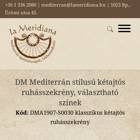
+36 1 336 2080 | mediterran@lameridiana.hu | 1023 Bp.,
Ürömi utca 45.
DM Mediterrán stílusú kétajtós
ruhásszekrény, választható
színek
Kód:
DMA1907-S0030 klasszikus kétajtós
ruhásszekrény