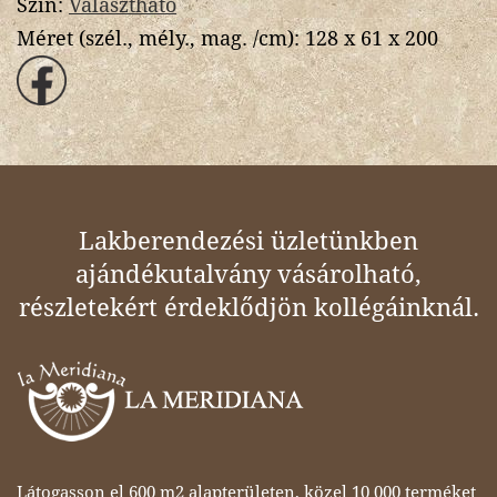
Szín:
Választható
Méret (szél., mély., mag. /cm):
128 x 61 x 200
Lakberendezési üzletünkben
ajándékutalvány vásárolható,
részletekért érdeklődjön kollégáinknál.
Látogasson el 600 m2 alapterületen, közel 10 000 terméket