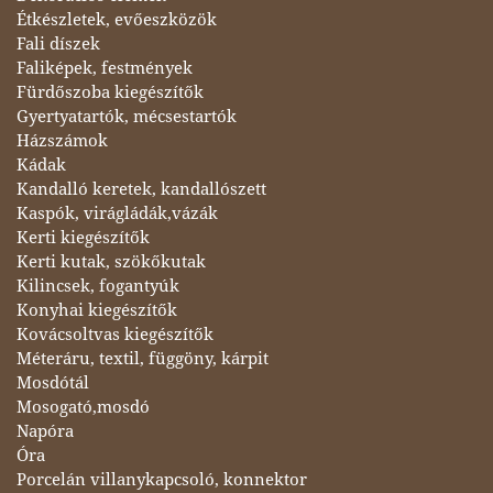
Étkészletek, evőeszközök
Fali díszek
Faliképek, festmények
Fürdőszoba kiegészítők
Gyertyatartók, mécsestartók
Házszámok
Kádak
Kandalló keretek, kandallószett
Kaspók, virágládák,vázák
Kerti kiegészítők
Kerti kutak, szökőkutak
Kilincsek, fogantyúk
Konyhai kiegészítők
Kovácsoltvas kiegészítők
Méteráru, textil, függöny, kárpit
Mosdótál
Mosogató,mosdó
Napóra
Óra
Porcelán villanykapcsoló, konnektor