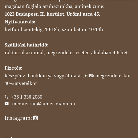
magában foglaló áruházunkba, aminek címe:
1023 Budapest, II. kerület, Ürömi utca 45.
Nyitvatartás:
hétfőtől péntekig: 10-18h, szombaton: 10-14h
Szállítási határidő:
raktárról azonnal, megrendelés esetén általában 4-6 hét
Fizetés:
készpénz, bankkártya vagy átutalás, 60% megrendeléskor,
40% átvételkor.
+36 1 336 2080
mediterran@lameridiana.hu
Instagram: