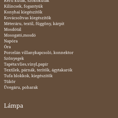
Kerti kutak, szökőkutak
Kilincsek, fogantyúk
Konyhai kiegészítők
Kovácsoltvas kiegészítők
Méteráru, textil, függöny, kárpit
Mosdótál
Mosogató,mosdó
Napóra
Óra
Porcelán villanykapcsoló, konnektor
Szőnyegek
Tapéta:vlies,vinyl,papír
Textilek, párnák, teritők, ágytakarók
Tufa blokkok, kiegészítők
Tükör
Üvegáru, poharak
Lámpa