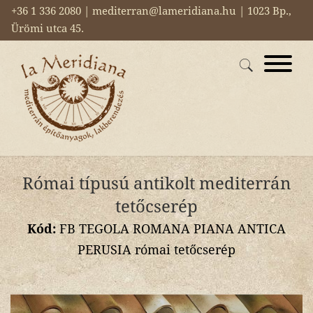
+36 1 336 2080 | mediterran@lameridiana.hu | 1023 Bp.,
Ürömi utca 45.
Római típusú antikolt mediterrán
tetőcserép
Kód:
FB TEGOLA ROMANA PIANA ANTICA
PERUSIA római tetőcserép