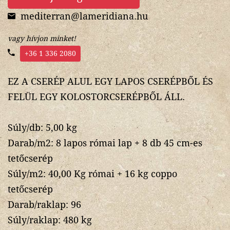
mediterran@lameridiana.hu
vagy hívjon minket!
+36 1 336 2080
EZ A CSERÉP ALUL EGY LAPOS CSERÉPBŐL ÉS
FELÜL EGY KOLOSTORCSERÉPBŐL ÁLL.
Súly/db: 5,00 kg
Darab/m2: 8 lapos római lap + 8 db 45 cm-es
tetőcserép
Súly/m2: 40,00 Kg római + 16 kg coppo
tetőcserép
Darab/raklap: 96
Súly/raklap: 480 kg