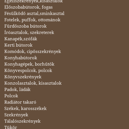
Éjjeliszekrények,kisasztalok
Előszobabútorok, fogas
Fésülködő asztal,sminkasztal
Fotelek, puffok, ottománok
Fürdőszoba bútorok
Íróasztalok, szekreterek
Kanapék,szófák
Kerti bútorok
Komódok, cipősszekrények
Konyhabútorok
Konyhagépek, borhűtők
Könyvespolcok, polcok
Könyvszekrények
Konzolasztalok, kisasztalok
Padok, ládák
Polcok
Radiátor takaró
Székek, karosszékek
Szekrények
Tálalószekrények
Tükör