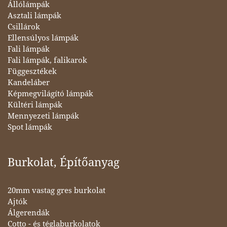
Állólámpák
Asztali lámpák
Csillárok
Ellensúlyos lámpák
Fali lámpák
Fali lámpák, falikarok
Függesztékek
Kandeláber
Képmegvilágító lámpák
Kültéri lámpák
Mennyezeti lámpák
Spot lámpák
Burkolat, Építőanyag
20mm vastag gres burkolat
Ajtók
Álgerendák
Cotto - és téglaburkolatok