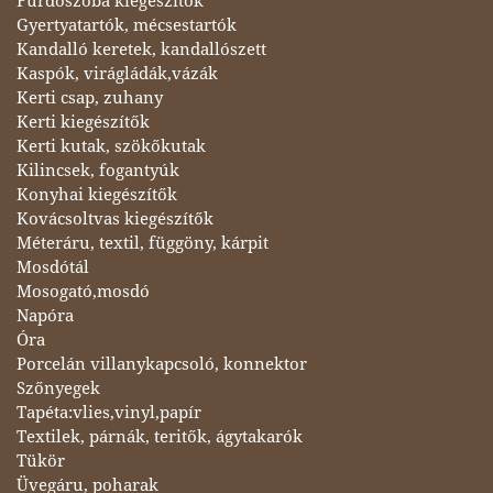
Fürdőszoba kiegészítők
Gyertyatartók, mécsestartók
Kandalló keretek, kandallószett
Kaspók, virágládák,vázák
Kerti csap, zuhany
Kerti kiegészítők
Kerti kutak, szökőkutak
Kilincsek, fogantyúk
Konyhai kiegészítők
Kovácsoltvas kiegészítők
Méteráru, textil, függöny, kárpit
Mosdótál
Mosogató,mosdó
Napóra
Óra
Porcelán villanykapcsoló, konnektor
Szőnyegek
Tapéta:vlies,vinyl,papír
Textilek, párnák, teritők, ágytakarók
Tükör
Üvegáru, poharak