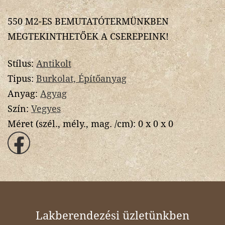
550 M2-ES BEMUTATÓTERMÜNKBEN
MEGTEKINTHETŐEK A CSEREPEINK!
Stílus:
Antikolt
Tipus:
Burkolat, Építőanyag
Anyag:
Agyag
Szín:
Vegyes
Méret (szél., mély., mag. /cm):
0 x 0 x 0
Lakberendezési üzletünkben