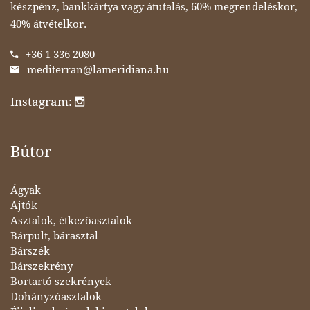
készpénz, bankkártya vagy átutalás, 60% megrendeléskor,
40% átvételkor.
+36 1 336 2080
mediterran@lameridiana.hu
Instagram:
Bútor
Ágyak
Ajtók
Asztalok, étkezőasztalok
Bárpult, bárasztal
Bárszék
Bárszekrény
Bortartó szekrények
Dohányzóasztalok