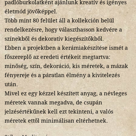
padlóburkolatként ajánlunk kreatív és igényes
életmód jövőképpel.
Több mint 80 felület áll a kollekción belül
rendelkezésre, hogy választhasson kedvére a
színekből és dekoratív kiegészítőkből.
Ebben a projektben a kerámiakészítése ismét a
főszereplő az eredeti értékeit megtartva:
minőség, szín, dekoráció, kis méretek, a mázak
fényereje és a páratlan élmény a kivitelezés
után.
Mivel ez egy kézzel készített anyag, a névleges
méretek vannak megadva, de csupán
jelzésértékűnek kell ezt tekinteni, a valós
méretek ettől minimálisan eltérhetnek.