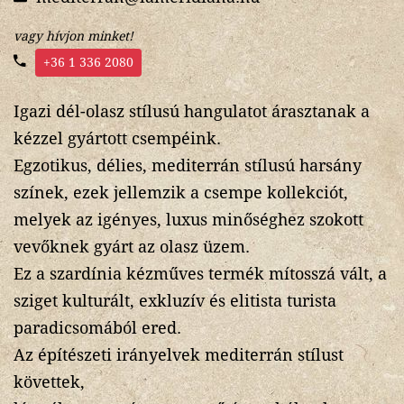
vagy hívjon minket!
+36 1 336 2080
Igazi dél-olasz stílusú hangulatot árasztanak a
kézzel gyártott csempéink.
Egzotikus, délies, mediterrán stílusú harsány
színek, ezek jellemzik a csempe kollekciót,
melyek az igényes, luxus minőséghez szokott
vevőknek gyárt az olasz üzem.
Ez a szardínia kézműves termék mítosszá vált, a
sziget kulturált, exkluzív és elitista turista
paradicsomából ered.
Az építészeti irányelvek mediterrán stílust
követtek,