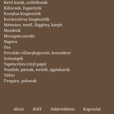
Kerti kutak, szökőkutak
Kilincsek, fogantyúk
Konyhai kiegészítők
Kovácsoltvas kiegészítők
Méteráru, textil, függöny, kárpit
Mosdótál
Mosogató,mosdó
Napóra
Óra
Porcelán villanykapcsoló, konnektor
Szőnyegek
Tapéta:vlies,vinyl,papír
Textilek, párnák, teritők, ágytakarók
Tükör
Üvegáru, poharak
Akció
ÁSZF
Adatvédelem
Kapcsolat