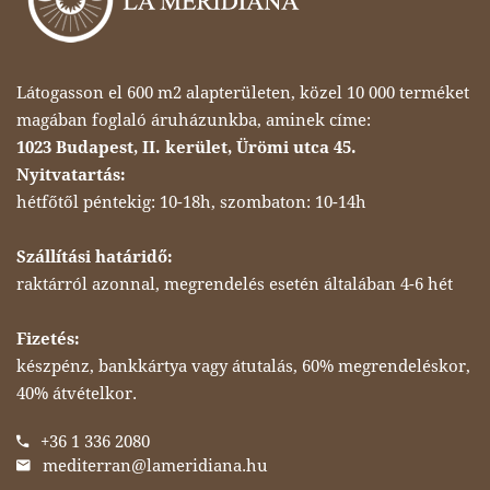
Látogasson el 600 m2 alapterületen, közel 10 000 terméket
magában foglaló áruházunkba, aminek címe:
1023 Budapest, II. kerület, Ürömi utca 45.
Nyitvatartás:
hétfőtől péntekig: 10-18h, szombaton: 10-14h
Szállítási határidő:
raktárról azonnal, megrendelés esetén általában 4-6 hét
Fizetés:
készpénz, bankkártya vagy átutalás, 60% megrendeléskor,
40% átvételkor.
+36 1 336 2080
mediterran@lameridiana.hu