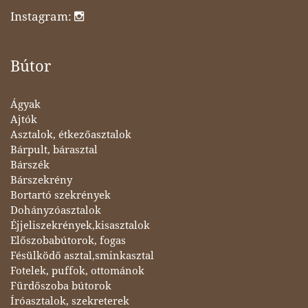
Instagram:
Bútor
Ágyak
Ajtók
Asztalok, étkezőasztalok
Bárpult, bárasztal
Bárszék
Bárszekrény
Bortartó szekrények
Dohányzóasztalok
Éjjeliszekrények,kisasztalok
Előszobabútorok, fogas
Fésülködő asztal,sminkasztal
Fotelek, puffok, ottománok
Fürdőszoba bútorok
Íróasztalok, szekreterek