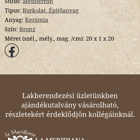
Stílus:
Mediterrán
Tipus:
Burkolat, Építőanyag
Anyag:
Kerámia
Szín:
Bronz
Méret (szél., mély., mag. /cm):
20 x 1 x 20
Lakberendezési üzletünkben
ajándékutalvány vásárolható,
részletekért érdeklődjön kollégáinknál.