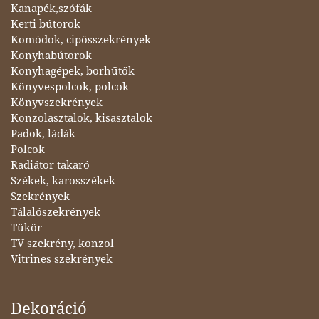
Kanapék,szófák
Kerti bútorok
Komódok, cipősszekrények
Konyhabútorok
Konyhagépek, borhűtők
Könyvespolcok, polcok
Könyvszekrények
Konzolasztalok, kisasztalok
Padok, ládák
Polcok
Radiátor takaró
Székek, karosszékek
Szekrények
Tálalószekrények
Tükör
TV szekrény, konzol
Vitrines szekrények
Dekoráció