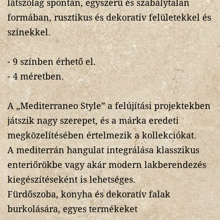
látszólag spontán, egyszerű és szabálytalan
formában, rusztikus és dekoratív felületekkel és
színekkel.
- 9 színben érhető el.
- 4 méretben.
A „Mediterraneo Style” a felújítási projektekben
játszik nagy szerepet, és a márka eredeti
megközelítésében értelmezik a kollekciókat.
A mediterrán hangulat integrálása klasszikus
enteriőrökbe vagy akár modern lakberendezés
kiegészítéseként is lehetséges.
Fürdőszoba, konyha és dekoratív falak
burkolására, egyes termékeket