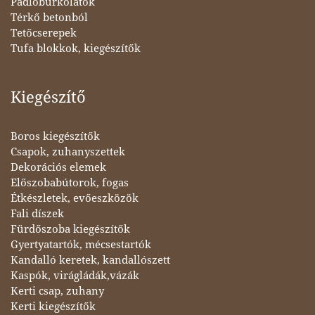
Padlóburkolatok
Térkő betonból
Tetőcserepek
Tufa blokkok, kiegészítők
Kiegészítő
Boros kiegészítők
Csapok, zuhanyszettek
Dekorációs elemek
Előszobabútorok, fogas
Étkészletek, evőeszközök
Fali díszek
Fürdőszoba kiegészítők
Gyertyatartók, mécsestartók
Kandalló keretek, kandallószett
Kaspók, virágládák,vázák
Kerti csap, zuhany
Kerti kiegészítők