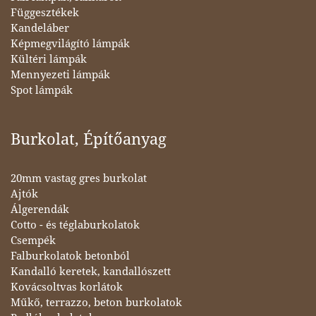
Függesztékek
Kandeláber
Képmegvilágító lámpák
Kültéri lámpák
Mennyezeti lámpák
Spot lámpák
Burkolat, Építőanyag
20mm vastag gres burkolat
Ajtók
Álgerendák
Cotto - és téglaburkolatok
Csempék
Falburkolatok betonból
Kandalló keretek, kandallószett
Kovácsoltvas korlátok
Műkő, terrazzo, beton burkolatok