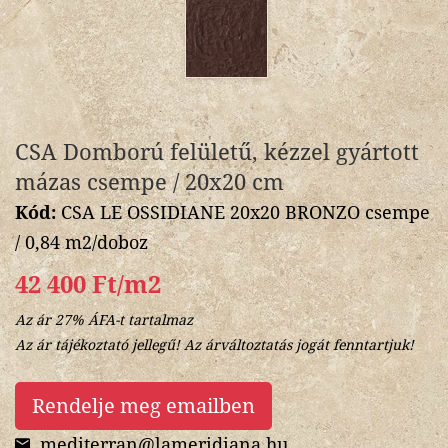
CSA Domború felületű, kézzel gyártott
mázas csempe / 20x20 cm
Kód:
CSA LE OSSIDIANE 20x20 BRONZO csempe
/ 0,84 m2/doboz
42 400 Ft/m2
Az ár 27% ÁFA-t tartalmaz
Az ár tájékoztató jellegű! Az árváltoztatás jogát fenntartjuk!
Rendelje meg emailben
mediterran@lameridiana.hu