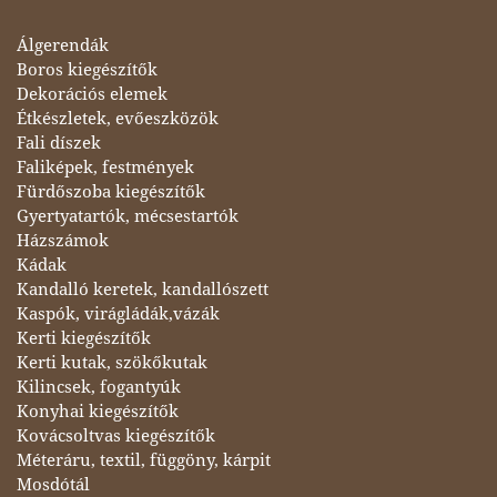
Álgerendák
Boros kiegészítők
Dekorációs elemek
Étkészletek, evőeszközök
Fali díszek
Faliképek, festmények
Fürdőszoba kiegészítők
Gyertyatartók, mécsestartók
Házszámok
Kádak
Kandalló keretek, kandallószett
Kaspók, virágládák,vázák
Kerti kiegészítők
Kerti kutak, szökőkutak
Kilincsek, fogantyúk
Konyhai kiegészítők
Kovácsoltvas kiegészítők
Méteráru, textil, függöny, kárpit
Mosdótál