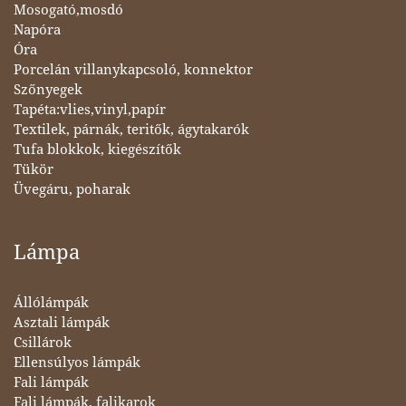
Mosogató,mosdó
Napóra
Óra
Porcelán villanykapcsoló, konnektor
Szőnyegek
Tapéta:vlies,vinyl,papír
Textilek, párnák, teritők, ágytakarók
Tufa blokkok, kiegészítők
Tükör
Üvegáru, poharak
Lámpa
Állólámpák
Asztali lámpák
Csillárok
Ellensúlyos lámpák
Fali lámpák
Fali lámpák, falikarok