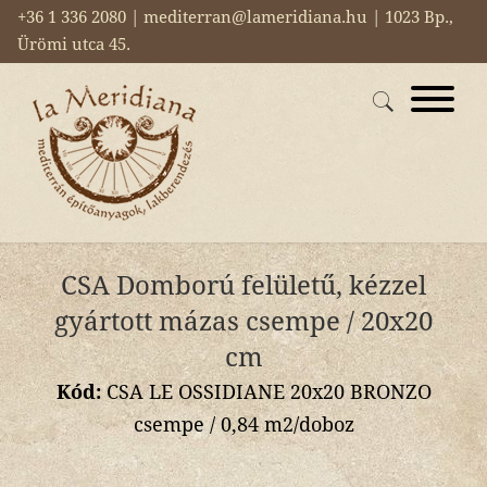
+36 1 336 2080 | mediterran@lameridiana.hu | 1023 Bp.,
Ürömi utca 45.
CSA Domború felületű, kézzel
gyártott mázas csempe / 20x20
cm
Kód:
CSA LE OSSIDIANE 20x20 BRONZO
csempe / 0,84 m2/doboz