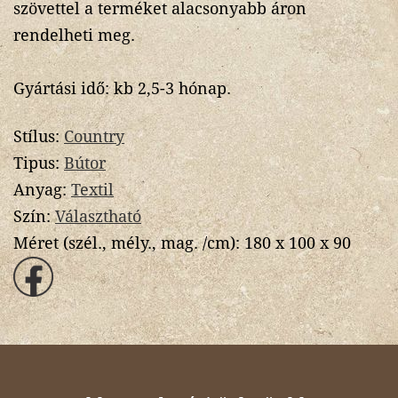
szövettel a terméket alacsonyabb áron
rendelheti meg.
Gyártási idő: kb 2,5-3 hónap.
Stílus:
Country
Tipus:
Bútor
Anyag:
Textil
Szín:
Választható
Méret (szél., mély., mag. /cm):
180 x 100 x 90