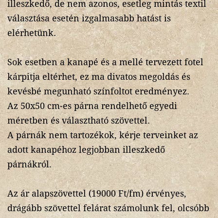
illeszkedő, de nem azonos, esetleg mintás textil
választása esetén izgalmasabb hatást is
elérhetünk.
Sok esetben a kanapé és a mellé tervezett fotel
kárpitja eltérhet, ez ma divatos megoldás és
kevésbé megunható színfoltot eredményez.
Az 50x50 cm-es párna rendelhető egyedi
méretben és választható szövettel.
A párnák nem tartozékok, kérje terveinket az
adott kanapéhoz legjobban illeszkedő
párnákról.
Az ár alapszövettel (19000 Ft/fm) érvényes,
drágább szövettel felárat számolunk fel, olcsóbb