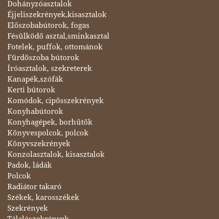
Dohányzóasztalok
Éjjeliszekrények,kisasztalok
Előszobabútorok, fogas
Fésülködő asztal,sminkasztal
Fotelek, puffok, ottománok
Fürdőszoba bútorok
Íróasztalok, szekreterek
Kanapék,szófák
Kerti bútorok
Komódok, cipősszekrények
Konyhabútorok
Konyhagépek, borhűtők
Könyvespolcok, polcok
Könyvszekrények
Konzolasztalok, kisasztalok
Padok, ládák
Polcok
Radiátor takaró
Székek, karosszékek
Szekrények
Tálalószekrények