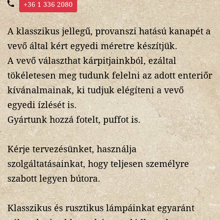
+36 1 336 2080
A klasszikus jellegű, provanszi hatású kanapét a
vevő által kért egyedi méretre készítjük.
A vevő választhat kárpitjainkból, ezáltal
tökéletesen meg tudunk felelni az adott enteriőr
kívánalmainak, ki tudjuk elégíteni a vevő
egyedi ízlését is.
Gyártunk hozzá fotelt, puffot is.
Kérje tervezésünket, használja
szolgáltatásainkat, hogy teljesen személyre
szabott legyen bútora.
Klasszikus és rusztikus lámpáinkat egyaránt