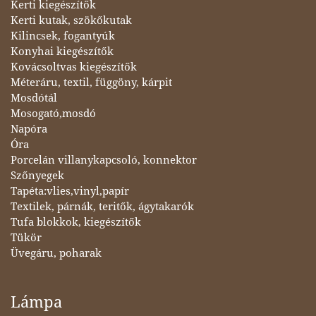
Kerti kiegészítők
Kerti kutak, szökőkutak
Kilincsek, fogantyúk
Konyhai kiegészítők
Kovácsoltvas kiegészítők
Méteráru, textil, függöny, kárpit
Mosdótál
Mosogató,mosdó
Napóra
Óra
Porcelán villanykapcsoló, konnektor
Szőnyegek
Tapéta:vlies,vinyl,papír
Textilek, párnák, teritők, ágytakarók
Tufa blokkok, kiegészítők
Tükör
Üvegáru, poharak
Lámpa