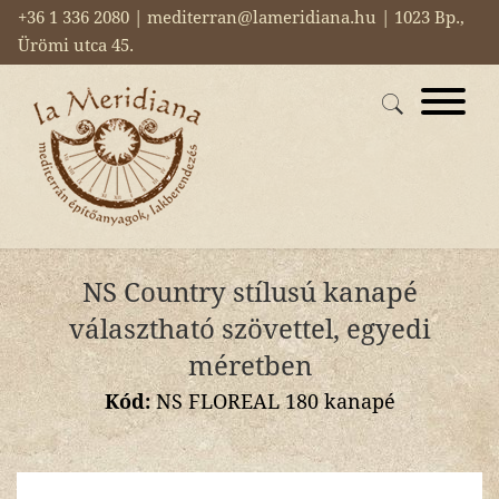
+36 1 336 2080 | mediterran@lameridiana.hu | 1023 Bp.,
Ürömi utca 45.
NS Country stílusú kanapé
választható szövettel, egyedi
méretben
Kód:
NS FLOREAL 180 kanapé