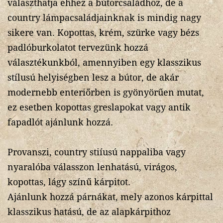
választhatja ehhez a bútorcsaládhoz, de a
country lámpacsaládjainknak is mindig nagy
sikere van. Kopottas, krém, szürke vagy bézs
padlóburkolatot tervezünk hozzá
választékunkból, amennyiben egy klasszikus
stílusú helyiségben lesz a bútor, de akár
modernebb enteriőrben is gyönyörűen mutat,
ez esetben kopottas greslapokat vagy antik
fapadlót ajánlunk hozzá.
Provanszi, country stiíusú nappaliba vagy
nyaralóba válasszon lenhatású, virágos,
kopottas, lágy színű kárpitot.
Ajánlunk hozzá párnákat, mely azonos kárpittal
klasszikus hatású, de az alapkárpithoz