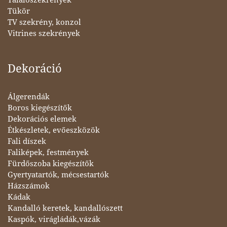
Tükör
TV szekrény, konzol
Vitrines szekrények
Dekoráció
Álgerendák
Boros kiegészítők
Dekorációs elemek
Étkészletek, evőeszközök
Fali díszek
Faliképek, festmények
Fürdőszoba kiegészítők
Gyertyatartók, mécsestartók
Házszámok
Kádak
Kandalló keretek, kandallószett
Kaspók, virágládák,vázák