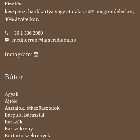
Fizetés:
készpénz, bankkártya vagy átutalás, 60% megrendeléskor,
40% átvételkor.
+36 1 336 2080
mediterran@lameridiana.hu
Instagram:
Bútor
Ágyak
Ajtók
Asztalok, étkezőasztalok
Bárpult, bárasztal
Bárszék
Bárszekrény
Bortartó szekrények