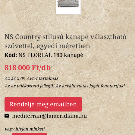
NS Country stílusú kanapé választható
szövettel, egyedi méretben
Kód:
NS FLOREAL 180 kanapé
818 000 Ft/db
Az ár 27% ÁFA-t tartalmaz
Az ár tájékoztató jellegű! Az árváltoztatás jogát fenntartjuk!
Rendelje meg emailben
mediterran@lameridiana.hu
vagy hívjon minket!