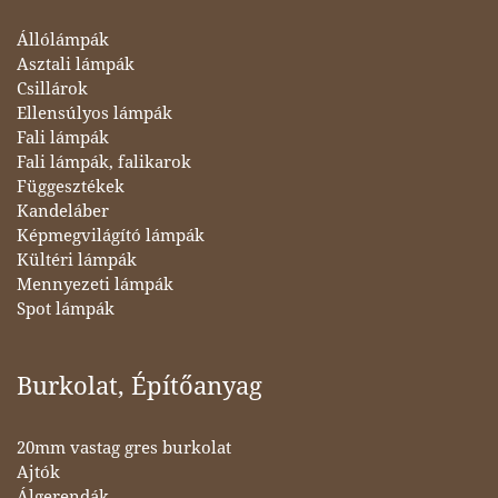
Állólámpák
Asztali lámpák
Csillárok
Ellensúlyos lámpák
Fali lámpák
Fali lámpák, falikarok
Függesztékek
Kandeláber
Képmegvilágító lámpák
Kültéri lámpák
Mennyezeti lámpák
Spot lámpák
Burkolat, Építőanyag
20mm vastag gres burkolat
Ajtók
Álgerendák