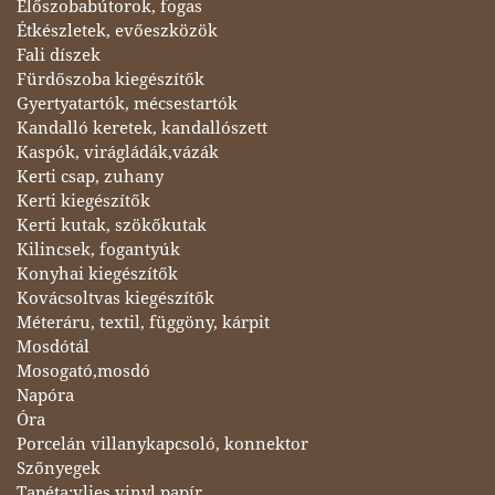
Előszobabútorok, fogas
Étkészletek, evőeszközök
Fali díszek
Fürdőszoba kiegészítők
Gyertyatartók, mécsestartók
Kandalló keretek, kandallószett
Kaspók, virágládák,vázák
Kerti csap, zuhany
Kerti kiegészítők
Kerti kutak, szökőkutak
Kilincsek, fogantyúk
Konyhai kiegészítők
Kovácsoltvas kiegészítők
Méteráru, textil, függöny, kárpit
Mosdótál
Mosogató,mosdó
Napóra
Óra
Porcelán villanykapcsoló, konnektor
Szőnyegek
Tapéta:vlies,vinyl,papír